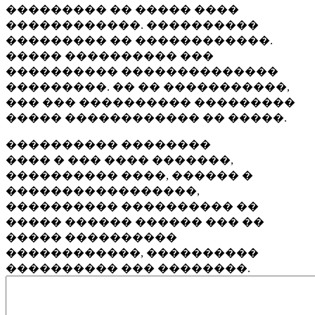
��������� �� ����� ����
������������. ����������
��������� �� ������������.
����� ���������� ���
���������� ��������������
���������. �� �� �����������,
��� ��� ���������� ���������
����� ������������ �� �����.
���������� ��������
���� � ��� ���� �������,
���������� ����, ������ �
�����������������,
���������� ���������� ��
����� ������ ������ ��� ��
����� ����������
������������, ����������
���������� ��� ��������.