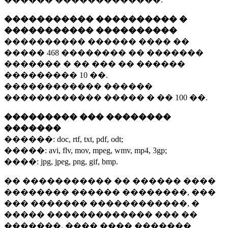
����������� ���������� �
����������� ����������
���������� ������ ���� ��
�����
468 ��������
�� �������
������� � �� ��� �� ������
���������
10 ��.
������������ ������
������������ ����� � ��
100 ��.
��������� ��� ��������
�������
������:
doc, rtf, txt, pdf, odt;
�����:
avi, flv, mov, mpeg, wmv, mp4, 3gp;
����:
jpg, jpeg, png, gif, bmp.
�� ����������� �� ������ ����
�������� ������ ��������, ���
��� ������� ������������, �
����� ������������� ��� ��
�������. ���� ���� �������