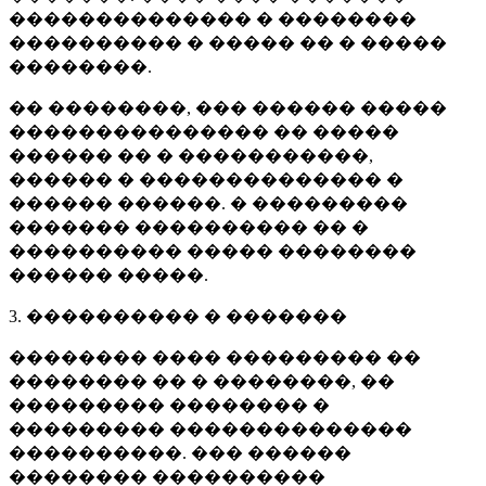
�������������� � ��������
���������� � ����� �� � �����
��������.
�� ��������, ��� ������ �����
��������������� �� �����
������ �� � �����������,
������ � �������������� �
������ ������. � ���������
������� ���������� �� �
���������� ����� ��������
������ �����.
3. ���������� � �������
�������� ���� ��������� ��
�������� �� � ��������, ��
��������� �������� �
��������� ��������������
����������. ��� ������
�������� ����������