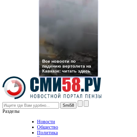
high
quality
https://www.phoenix-
suns.ru/
which
you
need.
replica
franck
muller
rolex
Все новости по
even
падению вертолета на
though
Кавказе: читать здесь
the
prices
are
higher
however
visitors
nevertheless
Разделы
believe
that
Новости
good
Общество
value.
Политика
who