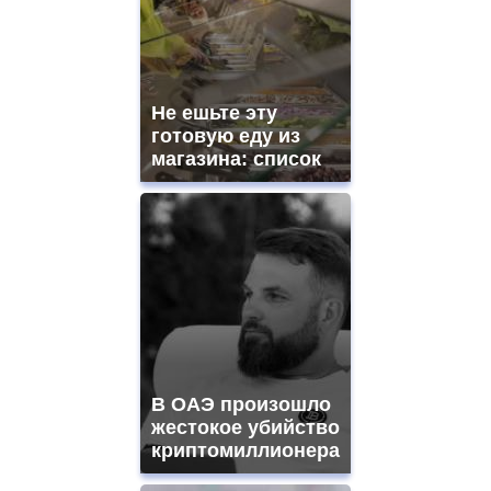
aaa
swiss
movement.
https://gradewatches.to/
mens
and
Не ешьте эту
ladies
готовую еду из
watches
магазина: список
for
sale.
https://www.replicasrelojes.to/
mens
and
ladies
watches
for
sale.
best
vape
shops
В ОАЭ произошло
site.
offer
жестокое убийство
all
криптомиллионера
kinds
of