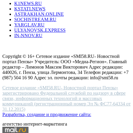
K1NEWS.RU
reddit
KSTATI.NEWS
sevenfridayreplica.ru
ASTRAKHAN.ONLINE
sevenfriday
SOCHISTREAM.RU
outlet
YARGLAV.RU
is
ULYANOVSK.EXPRESS
the
IN-NNOV.RU
first
choice
Согласие на обработку персональных данных
Политика по
for
защите персональных данных
high-
Copyright © 16+ Сетевое издание «SMI58.RU- Новостной
end
портал Пензы» Учредитель: ООО «Медиа-Регион». Главный
people.
редактор – Лимонов Максим Викторович Адрес редакции:
440026, г. Пенза, улица Лермонтова, 34 Телефон редакции: +7
(987) 504 16 90 Адрес эл. почты редакции: info@smi58.ru
Сетевое издание «SMI58.RU- Новостной портал Пензы»
зарегистрировано Федеральной службой по надзору в сфере
связи, информационных технологий и массовых
коммуникаций (регистрационный номер Эл № ФС77-64334 от
31.12.2015)
Разработка, создание и продвижение сайта:
агентство интернет-маркетинга