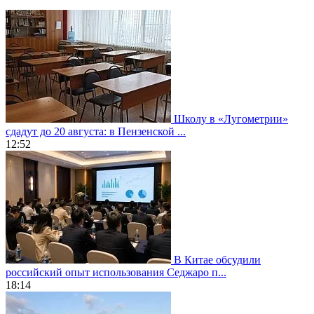
Школу в «Лугометрии»
сдадут до 20 августа: в Пензенской ...
12:52
В Китае обсудили
российский опыт использования Седжаро п...
18:14