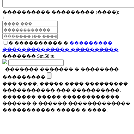
���������� ��������� (����):
+
� ���������� �
���������
�������������� ����������
������� Smi58.ru
- ������� ������� � ��������
���������
��� ����, ����� ���� ���������
����������� ��� ����������.
������� ����� ������������
������ � ������ �������������
����������� ����� � ����.