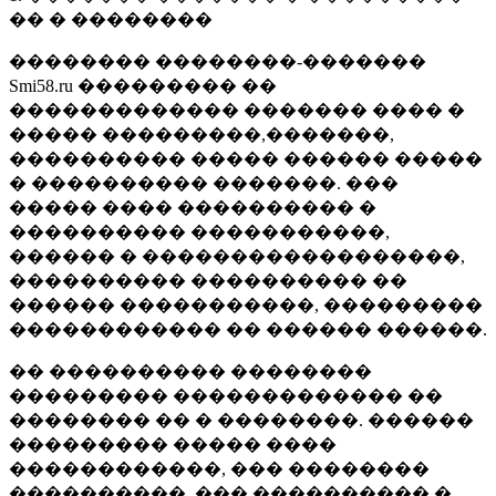
�� � ��������
�������� ��������-�������
Smi58.ru ��������� ��
������������� ������� ���� �
����� ���������,�������,
���������� ����� ������ �����
� ���������� �������. ���
����� ���� ���������� �
���������� �����������,
������ � ������������������,
���������� ���������� ��
������ �����������, ���������
������������ �� ������ ������.
�� ���������� ��������
��������� ������������� ��
�������� �� � ��������. ������
��������� ����� ����
������������, ��� ��������
����������, ��� ���������� �