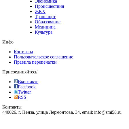
Экономика
sells
Происшествия
the
ЖКХ
best
Транспорт
phyrevape.com
Образование
vape
Медицина
store
Культура
on
the
Инфо
pursuit
of
Контакты
the
Пользовательское соглашение
most
Правила перепечатки
effective
sophistication
Присоединяйтесь!
also
just
Вконтакте
the
Facebook
right
Twitter
blend
RSS
in
Контакты
creation
440026, г. Пенза, улица Лермонтова, 34, email: info@smi58.ru
completely
unique
Все порталы НМГ
dazzling
type.