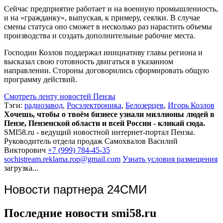
Сейчас предприятие работает и на военную промышленность,
и на «гражданку», выпуская, к примеру, сеялки. В случае
смены статуса оно сможет в несколько раз нарастить объемы
производства и создать дополнительные рабочие места.
Господин Козлов поддержал инициативу главы региона и
высказал свою готовность двигаться в указанном
направлении. Стороны договорились сформировать общую
программу действий.
Смотреть ленту новостей Пензы
Тэги:
радиозавод
,
Росэлектроника
,
Белозерцев
,
Игорь Козлов
Хочешь, чтобы о твоём бизнесе узнали миллионы людей в
Пензе, Пензенской области и всей России - кликай сюда.
SMI58.ru - ведущий новостной интернет-портал Пензы.
Руководитель отдела продаж
Самохвалов Василий
Викторович
+7 (999) 784-45-35
sochistream.reklama.rop@gmail.com
Узнать условия размещения
загрузка...
Новости партнера 24СМИ
Последние новости smi58.ru