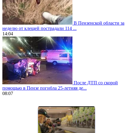
В Пензенской области за
неделю от клещей пострадали 114 ...
14:04
После ДТП со скорой
помощью в Пензе погибла 25-летняя де...
08:07
https://www.vapesstores.fr/
meilleure
cigarette
electronique
best
quality