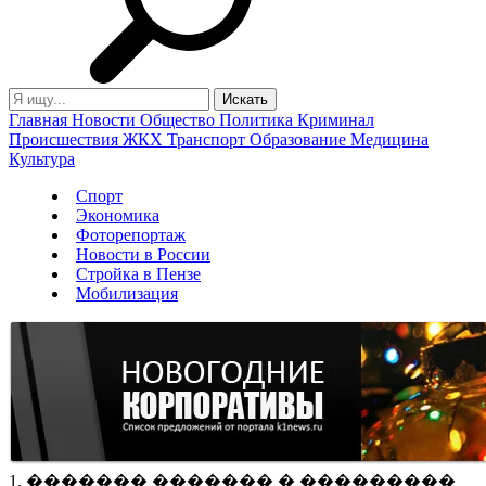
Главная
Новости
Общество
Политика
Криминал
Происшествия
ЖКХ
Транспорт
Образование
Медицина
Культура
Спорт
Экономика
Фоторепортаж
Новости в России
Стройка в Пензе
Мобилизация
1. ������� ������� � ���������