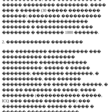
����� �������� ��������. ����
��� � ����� (
30 �����
��������
������) �������� ����������
������ ����� ����������
������� � ����������� ���
������� � �������
1000 ������
.
2. ����������� ��������
��� �������� ���������� ���
���������� ��������
��������� ������������
����������: ����� � �����
�������; �������� �������, �
����������, ��� ������
���������� �� ���� ��� �����, �
��� �� ������� �� ����; ����
�������� (����������� �����,
ICQ ��� ����� ��������) ���
����������� ����� � ���� �
������ �������������.