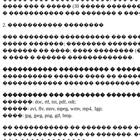
���� ��� � ����� (
30 �����
�������
� ����������� ��� ������� � ��
2. ����������� ��������
��� �������� ���������� ��� ��
����� �������; �������� �������,
������� �� ����; ���� �������� (
� ���� � ������ �������������.
����������� ���������� � ����
���������� ������ ���� �� ����
������������ ������ ���������
��������� ��� �������� ������
������:
doc, rtf, txt, pdf, odt;
�����:
avi, flv, mov, mpeg, wmv, mp4, 3gp;
����:
jpg, jpeg, png, gif, bmp.
�� ����������� �� ������ ���� �
������������� ��� �� �������. 