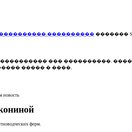
���������� ����������
������� Smi
 ����������� ��� ����������. ���
���� ����� � ����.
м новость
кониной
отноводческих ферм.