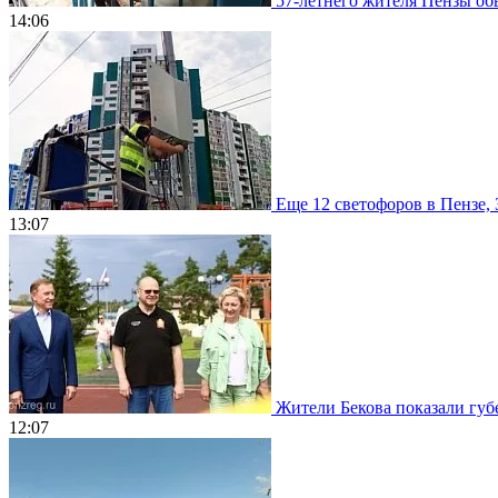
57-летнего жителя Пензы обв
14:06
Еще 12 светофоров в Пензе, 
13:07
Жители Бекова показали губе
12:07