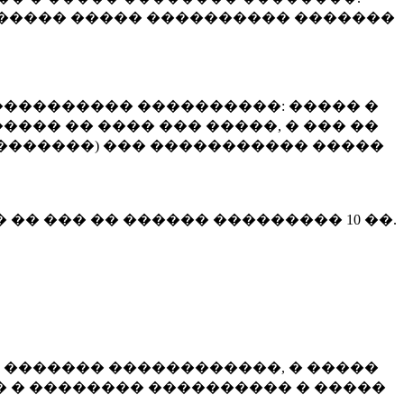
����� ����� ���������� �������
��������� ����������: ����� �
��� �� ���� ��� �����, � ��� ��
 ��������) ��� ����������� �����
� �� ��� �� ������ ���������
10 ��.
 ������� ������������, � �����
 � �������� ���������� � �����