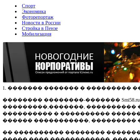
Спорт
Экономика
Фоторепортаж
Новости в России
Стройка в Пензе
Мобилизация
1. ������� ������� � ��������� �
�������� ��������-������� Smi58.
���������,�������, ���������� �
���������� � ���������� ������
������ �����������, ��������� 
�� ���������� �������� �������
����� ���� ������������, ��� ��