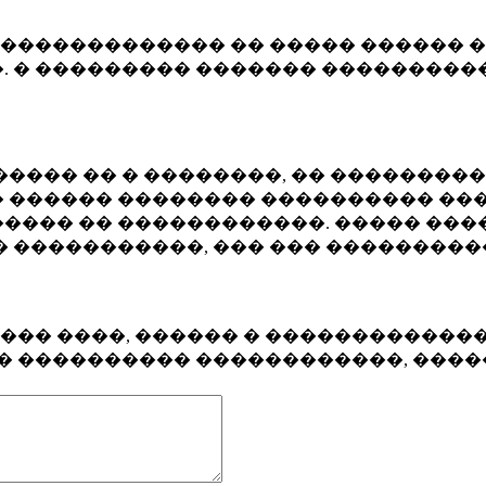
�������������� �� ����� ������ �
. � ��������� ������� ����������
���� �� � ��������, �� ��������
 ������ �������� ���������� ���
���� �� ������������. ����� ���
� �����������, ��� ��� ��������
���� ����, ������ � ������������
�� ���������� ������������, ���