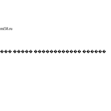
58.ru
���� ����� ������������ ������