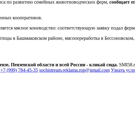
рса по развитию семейных животноводческих ферм,
сообщает ег
енных кооперативов.
яется мясное коневодство: соответствующую заявку подал ферме
птицы в Башмаковском районе, мясопереработка в Бессоновском,
зе, Пензенской области и всей России - кликай сюда.
SMI58.r
+7 (999) 784-45-35
sochistream.reklama.rop@gmail.com
Узнать усл