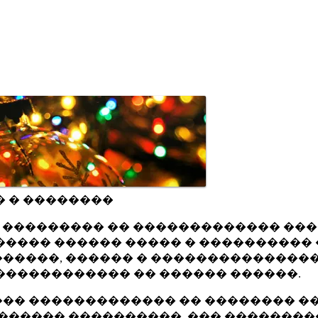
� � ��������
ru ��������� �� ������������� ��
���� ������ ����� � ���������� 
�����, ������ � ���������������
������������ �� ������ ������.
�� ������������� �� �������� ��
������ ����������, ��� ��������