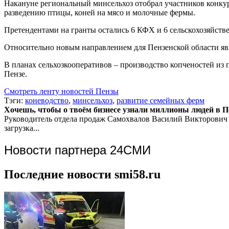
Накануне региональный минсельхоз отобрал участников конку
разведению птицы, коней на мясо и молочные фермы.
Претендентами на гранты остались 6 КФХ и 6 сельскохозяйств
Относительно новым направлением для Пензенской области явл
В планах сельхозкооперативов – производство копченостей из 
Пензе.
Смотреть ленту новостей Пензы
Тэги:
коневодство
,
минсельхоз
,
развитие семейных ферм
Хочешь, чтобы о твоём бизнесе узнали миллионы людей в Пен
Руководитель отдела продаж
Самохвалов Василий Викторович
загрузка...
Новости партнера 24СМИ
Последние новости smi58.ru