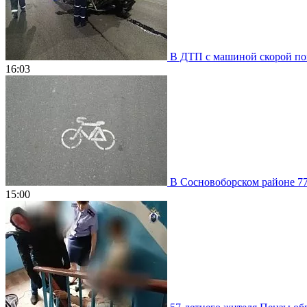
В ДТП с машиной скорой пом
16:03
В Сосновоборском районе 77
15:00