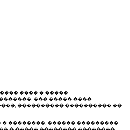
����� ���� � �����
�������. ��� ����� ����
���, ���������� ���������� ��
 � ��������. ������ ���������
�� � ����� �������� ��������.