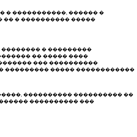
� � �����������, ������ �
 �� � ���������� �����
� �������� � ���������
������ �� ����� ����
������� ��� ����������
�� ��������� ����� ������������
�����, ���������� ���������� ��
������� ���������� ���