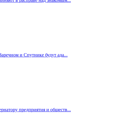
иняют в расправе над знакомым...
Заречном и Спутнике будут ада...
рнатору предприятия и обществ...