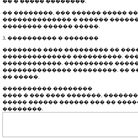
�� � ����� ��������.
�� ��������, ��� ������ ����� �
�������������� � ������ ������
�������� ������ �����.
3. ���������� � �������
�������� ���� ��������� �� ����
�������������� ����������. ���
������������. ���������� �����
�������������� ���������. �� �
�� �����.
���������� ��������
���� � ��� ���� �������, ������
����� ������ ������ ��� �� ���
��������.