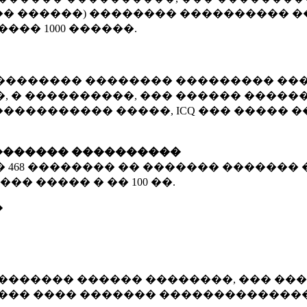
� ������) �������� ���������� �
�����
1000 ������
.
�������� �������� ��������� ���
 � ����������, ��� ������ �������
����������� �����, ICQ ��� �����
������� ����������
�
468 ��������
�� ������� ������� 
��� ����� � ��
100 ��.
�
������� ������ ��������, ��� ���
���� ���� ������� ��������������