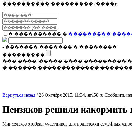
���������� ��������� (����):
+
� ���������� �
��������� ����
- ������� ������� � ��������
���������
��� ����, ����� ���� ���������
� ������ ������������� �������
Вернуться назад
/
26 Октября 2015, 11:34,
smi58.ru
Сообщить на
Пензяков решили накормить 
Минсельхоз отобрал участников для поддержки семейных жив