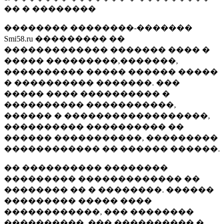
�� � ��������
�������� ��������-�������
Smi58.ru ��������� ��
������������� ������� ���� �
����� ���������,�������,
���������� ����� ������ �����
� ���������� �������. ���
����� ���� ���������� �
���������� �����������,
������ � ������������������,
���������� ���������� ��
������ �����������, ���������
������������ �� ������ ������.
�� ���������� ��������
��������� ������������� ��
�������� �� � ��������. ������
��������� ����� ����
������������, ��� ��������
����������, ��� ���������� �