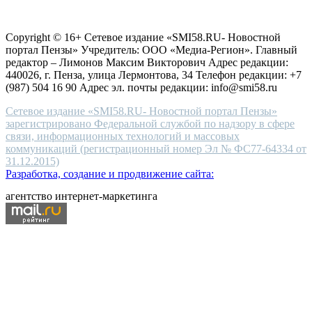
choice
Согласие на обработку персональных данных
Политика по
for
защите персональных данных
high-
Copyright © 16+ Сетевое издание «SMI58.RU- Новостной
end
портал Пензы» Учредитель: ООО «Медиа-Регион». Главный
people.
редактор – Лимонов Максим Викторович Адрес редакции:
440026, г. Пенза, улица Лермонтова, 34 Телефон редакции: +7
(987) 504 16 90 Адрес эл. почты редакции: info@smi58.ru
Сетевое издание «SMI58.RU- Новостной портал Пензы»
зарегистрировано Федеральной службой по надзору в сфере
связи, информационных технологий и массовых
коммуникаций (регистрационный номер Эл № ФС77-64334 от
31.12.2015)
Разработка, создание и продвижение сайта:
агентство интернет-маркетинга