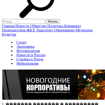
Главная
Новости
Общество
Политика
Криминал
Происшествия
ЖКХ
Транспорт
Образование
Медицина
Культура
Спорт
Экономика
Фоторепортаж
Новости в России
Стройка в Пензе
Мобилизация
1. ������� ������� � ���������