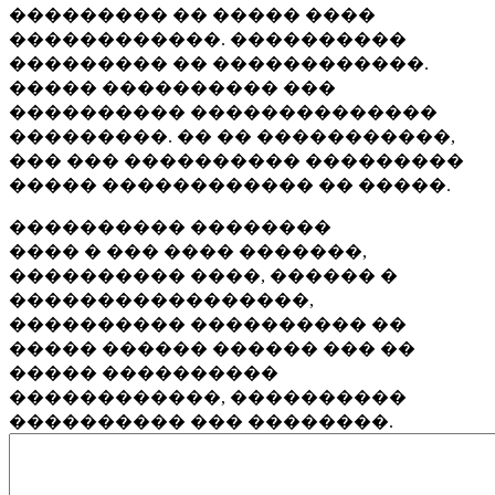
��������� �� ����� ����
������������. ����������
��������� �� ������������.
����� ���������� ���
���������� ��������������
���������. �� �� �����������,
��� ��� ���������� ���������
����� ������������ �� �����.
���������� ��������
���� � ��� ���� �������,
���������� ����, ������ �
�����������������,
���������� ���������� ��
����� ������ ������ ��� ��
����� ����������
������������, ����������
���������� ��� ��������.