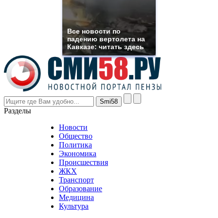
replica
franck
muller
rolex
Все новости по
even
падению вертолета на
though
Кавказе: читать здесь
the
prices
are
higher
however
visitors
nevertheless
Разделы
believe
that
Новости
good
Общество
value.
Политика
who
Экономика
sells
Происшествия
the
ЖКХ
best
Транспорт
phyrevape.com
Образование
vape
Медицина
store
Культура
on