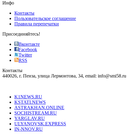
the
Инфо
pursuit
of
Контакты
the
Пользовательское соглашение
most
Правила перепечатки
effective
sophistication
Присоединяйтесь!
also
just
Вконтакте
the
Facebook
right
Twitter
blend
RSS
in
Контакты
creation
440026, г. Пенза, улица Лермонтова, 34, email: info@smi58.ru
completely
unique
Все порталы НМГ
dazzling
type.
K1NEWS.RU
reddit
KSTATI.NEWS
sevenfridayreplica.ru
ASTRAKHAN.ONLINE
sevenfriday
SOCHISTREAM.RU
outlet
YARGLAV.RU
is
ULYANOVSK.EXPRESS
the
IN-NNOV.RU
first