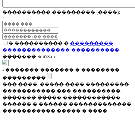
���������� ��������� (����):
+
� ���������� �
���������
�������������� ����������
������� Smi58.ru
- ������� ������� � ��������
���������
��� ����, ����� ���� ���������
����������� ��� ����������.
������� ����� ������������
������ � ������ �������������
����������� ����� � ����.