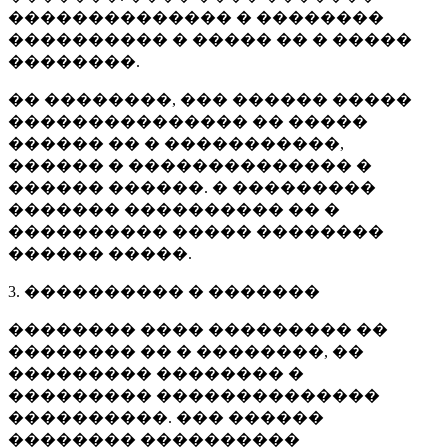
�������������� � ��������
���������� � ����� �� � �����
��������.
�� ��������, ��� ������ �����
��������������� �� �����
������ �� � �����������,
������ � �������������� �
������ ������. � ���������
������� ���������� �� �
���������� ����� ��������
������ �����.
3. ���������� � �������
�������� ���� ��������� ��
�������� �� � ��������, ��
��������� �������� �
��������� ��������������
����������. ��� ������
�������� ����������