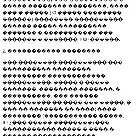
����� �������� ��������. ����
��� � ����� (
30 �����
��������
������) �������� ����������
������ ����� ����������
������� � ����������� ���
������� � �������
1000 ������
.
2. ����������� ��������
��� �������� ���������� ���
���������� ��������
��������� ������������
����������: ����� � �����
�������; �������� �������, �
����������, ��� ������
���������� �� ���� ��� �����, �
��� �� ������� �� ����; ����
�������� (����������� �����,
ICQ ��� ����� ��������) ���
����������� ����� � ���� �
������ �������������.