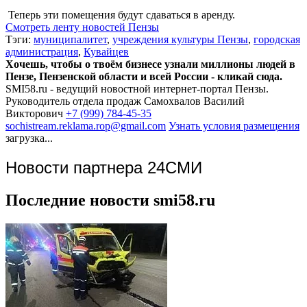
Теперь эти помещения будут сдаваться в аренду.
Смотреть ленту новостей Пензы
Тэги:
муниципалитет
,
учреждения культуры Пензы
,
городская
администрация
,
Кувайцев
Хочешь, чтобы о твоём бизнесе узнали миллионы людей в
Пензе, Пензенской области и всей России - кликай сюда.
SMI58.ru - ведущий новостной интернет-портал Пензы.
Руководитель отдела продаж
Самохвалов Василий
Викторович
+7 (999) 784-45-35
sochistream.reklama.rop@gmail.com
Узнать условия размещения
загрузка...
Новости партнера 24СМИ
Последние новости smi58.ru