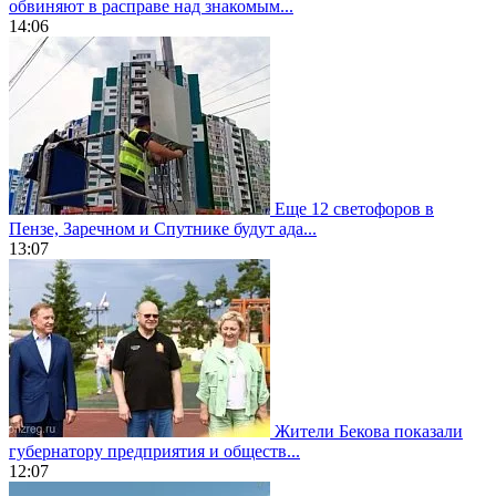
обвиняют в расправе над знакомым...
14:06
Еще 12 светофоров в
Пензе, Заречном и Спутнике будут ада...
13:07
Жители Бекова показали
губернатору предприятия и обществ...
12:07