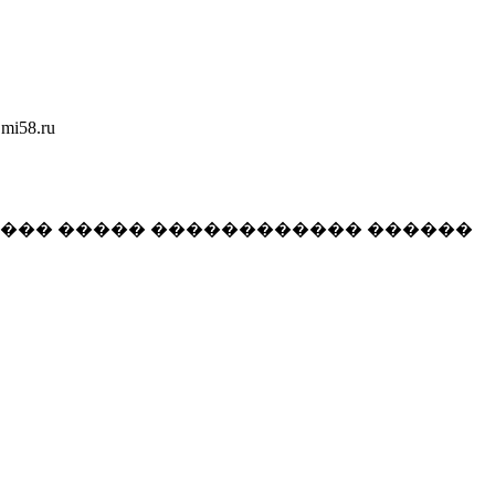
58.ru
���� ����� ������������ ������