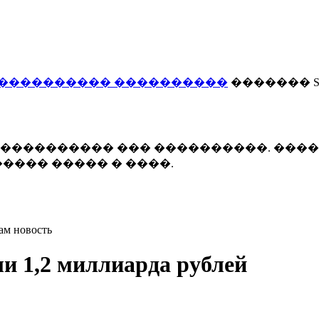
���������� ����������
������� Smi
 ����������� ��� ����������. ���
���� ����� � ����.
ам новость
ли 1,2 миллиарда рублей