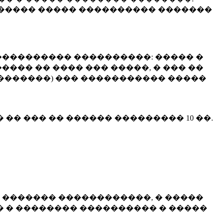
����� ����� ���������� �������
��������� ����������: ����� �
��� �� ���� ��� �����, � ��� ��
 ��������) ��� ����������� �����
� �� ��� �� ������ ���������
10 ��.
 ������� ������������, � �����
 � �������� ���������� � �����