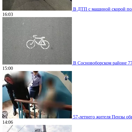
В ДТП с машиной скорой пом
16:03
В Сосновоборском районе 77
15:00
57-летнего жителя Пензы обв
14:06