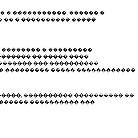
� � �����������, ������ �
 �� � ���������� �����
� �������� � ���������
������ �� ����� ����
������� ��� ����������
�� ��������� ����� ������������
�����, ���������� ���������� ��
������� ���������� ���