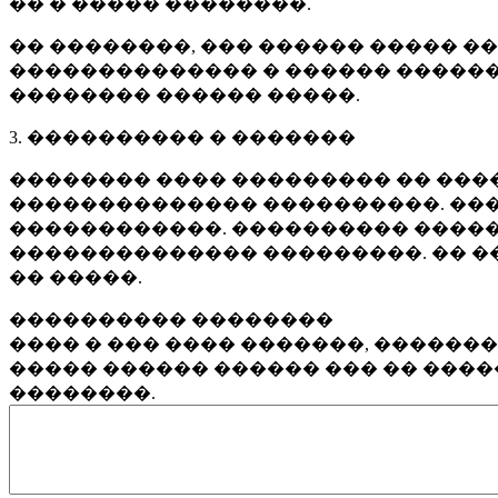
�� � ����� ��������.
�� ��������, ��� ������ ����� �
�������������� � ������ ������
�������� ������ �����.
3. ���������� � �������
�������� ���� ��������� �� ����
�������������� ����������. ���
������������. ���������� �����
�������������� ���������. �� �
�� �����.
���������� ��������
���� � ��� ���� �������, ������
����� ������ ������ ��� �� ���
��������.