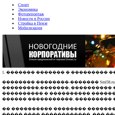
Спорт
Экономика
Фоторепортаж
Новости в России
Стройка в Пензе
Мобилизация
1. ������� ������� � ��������� �
�������� ��������-������� Smi58.
���������,�������, ���������� �
���������� � ���������� ������
������ �����������, ��������� 
�� ���������� �������� �������
����� ���� ������������, ��� ��