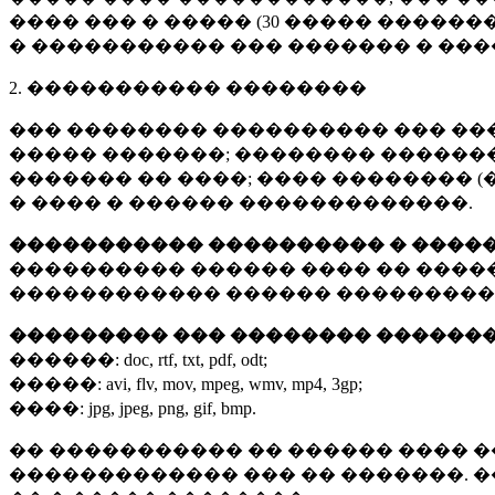
���� ��� � ����� (
30 �����
�������
� ����������� ��� ������� � ��
2. ����������� ��������
��� �������� ���������� ��� ��
����� �������; �������� �������,
������� �� ����; ���� �������� (
� ���� � ������ �������������.
����������� ���������� � ����
���������� ������ ���� �� ����
������������ ������ ���������
��������� ��� �������� ������
������:
doc, rtf, txt, pdf, odt;
�����:
avi, flv, mov, mpeg, wmv, mp4, 3gp;
����:
jpg, jpeg, png, gif, bmp.
�� ����������� �� ������ ���� �
������������� ��� �� �������. 