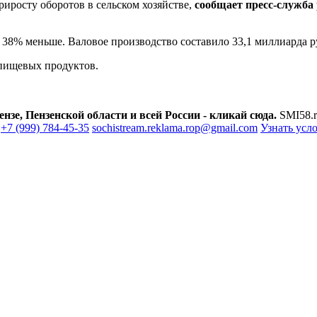
риросту оборотов в сельском хозяйстве,
сообщает пресс-служба
а 38% меньше. Валовое производство составило 33,1 миллиарда р
 пищевых продуктов.
зе, Пензенской области и всей России - кликай сюда.
SMI58.r
+7 (999) 784-45-35
sochistream.reklama.rop@gmail.com
Узнать усл