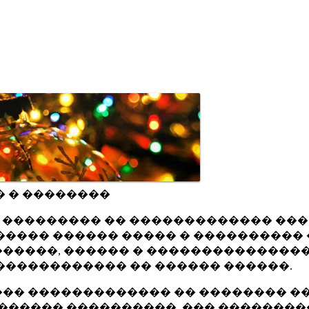
� � ��������
ru ��������� �� ������������� ��
���� ������ ����� � ���������� 
�����, ������ � ���������������
������������ �� ������ ������.
�� ������������� �� �������� ��
������ ����������, ��� ��������