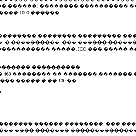
� ������) �������� ���������� �
�����
1000 ������
.
�������� �������� ��������� ���
 � ����������, ��� ������ �������
����������� �����, ICQ ��� �����
������� ����������
�
468 ��������
�� ������� ������� 
��� ����� � ��
100 ��.
�
������� ������ ��������, ��� ���
���� ���� ������� ��������������