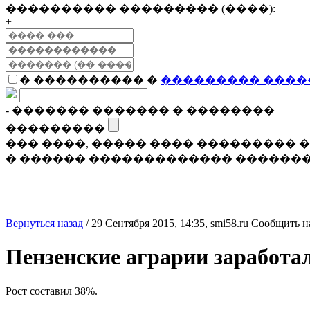
���������� ��������� (����):
+
� ���������� �
��������� ����
- ������� ������� � ��������
���������
��� ����, ����� ���� ���������
� ������ ������������� �������
Вернуться назад
/
29 Сентября 2015, 14:35,
smi58.ru
Сообщить н
Пензенские аграрии заработа
Рост составил 38%.