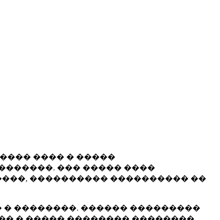
����� ���� � �����
�������. ��� ����� ����
���, ���������� ���������� ��
 � ��������. ������ ���������
�� � ����� �������� ��������.