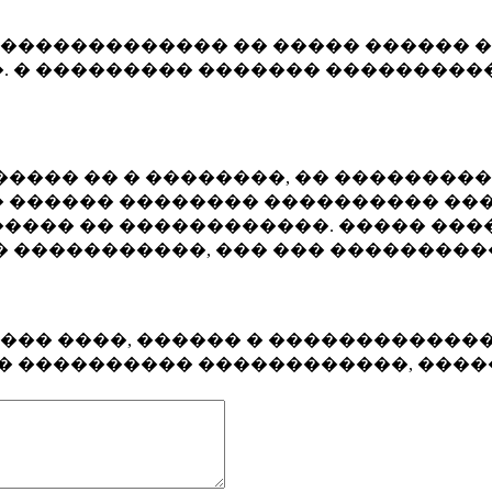
�������������� �� ����� ������ �
. � ��������� ������� ����������
���� �� � ��������, �� ��������
 ������ �������� ���������� ���
���� �� ������������. ����� ���
� �����������, ��� ��� ��������
���� ����, ������ � ������������
�� ���������� ������������, ���