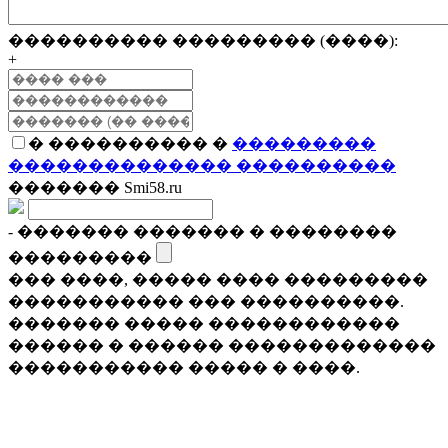
���������� ��������� (����):
+
� ���������� �
���������
�������������� ����������
������� Smi58.ru
- ������� ������� � ��������
���������
��� ����, ����� ���� ���������
����������� ��� ����������.
������� ����� ������������
������ � ������ �������������
����������� ����� � ����.