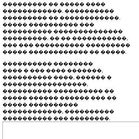
��������� �� ����� ����
������������. ����������
��������� �� ������������.
����� ���������� ���
���������� ��������������
���������. �� �� �����������,
��� ��� ���������� ���������
����� ������������ �� �����.
���������� ��������
���� � ��� ���� �������,
���������� ����, ������ �
�����������������,
���������� ���������� ��
����� ������ ������ ��� ��
����� ����������
������������, ����������
���������� ��� ��������.