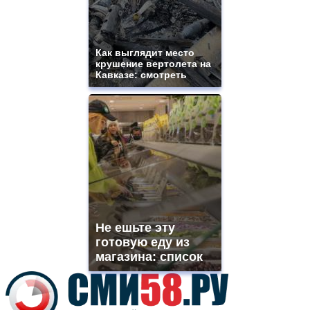
best
vape
shops
site.
Как выглядит место
offer
крушение вертолета на
all
Кавказе: смотреть
kinds
of
high
quality
https://www.phoenix-
suns.ru/
which
you
need.
replica
franck
muller
Не ешьте эту
rolex
готовую еду из
even
though
магазина: список
the
prices
are
higher