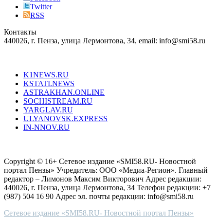
right
Twitter
blend
RSS
in
Контакты
creation
440026, г. Пенза, улица Лермонтова, 34, email: info@smi58.ru
completely
unique
Все порталы НМГ
dazzling
type.
K1NEWS.RU
reddit
KSTATI.NEWS
sevenfridayreplica.ru
ASTRAKHAN.ONLINE
sevenfriday
SOCHISTREAM.RU
outlet
YARGLAV.RU
is
ULYANOVSK.EXPRESS
the
IN-NNOV.RU
first
choice
Согласие на обработку персональных данных
Политика по
for
защите персональных данных
high-
Copyright © 16+ Сетевое издание «SMI58.RU- Новостной
end
портал Пензы» Учредитель: ООО «Медиа-Регион». Главный
people.
редактор – Лимонов Максим Викторович Адрес редакции:
440026, г. Пенза, улица Лермонтова, 34 Телефон редакции: +7
(987) 504 16 90 Адрес эл. почты редакции: info@smi58.ru
Сетевое издание «SMI58.RU- Новостной портал Пензы»