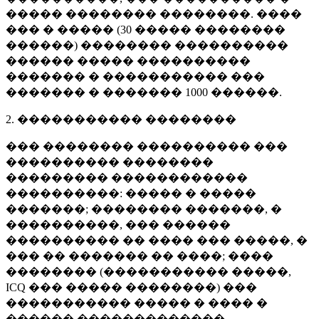
����� �������� ��������. ����
��� � ����� (
30 �����
��������
������) �������� ����������
������ ����� ����������
������� � ����������� ���
������� � �������
1000 ������
.
2. ����������� ��������
��� �������� ���������� ���
���������� ��������
��������� ������������
����������: ����� � �����
�������; �������� �������, �
����������, ��� ������
���������� �� ���� ��� �����, �
��� �� ������� �� ����; ����
�������� (����������� �����,
ICQ ��� ����� ��������) ���
����������� ����� � ���� �
������ �������������.