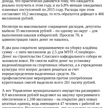
дохода, что практически равняется тому, что ожидается
реально получить в этом году, и на 6,8% меньше ожидаемых
плановых поступлений по 2015 году. Расходы при этом
составляют 10,2 миллиарда, то есть образуется дефицит в 466
миллионов рублей.
Несмотря на максимальное сокращение расходов, депутаты
выбили 35 миллионов рублей – по одному на округ – для
выполнения наказов избирателей. Просили 70, в
администрации таких денег не нашлось.
В два раза сократили запрашиваемую на уборку кладбищ
сумму – с пяти миллионов до 2,5 для МУП «Спецбюро».
Денег на строительство Спасского кафедрального собора не
заложили вовсе. Не смогли найти денег на установку
видеонаблюдения на спортивных объектах, а в учреждениях
культуры этот вопрос должен решаться за счет
перераспределения выделенных средств. На
профилактические мероприятия против употребления
курительных смесей выделили всего 261 тысячу рублей.
А вот Управление муниципального имущества расширяют.
8,9 миллионов рублей выделяют на закупку программного
обеспечения и 1,106 миллиона – на открытие двух новых
штатных единиц, ведь имеющиеся 47 человек с работой не
справляются. Несложно посчитать, что на каждого из новых