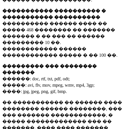
����������� ���������� �
����������� ����������
���������� ������ ���� ��
�����
468 ��������
�� �������
������� � �� ��� �� ������
���������
10 ��.
������������ ������
������������ ����� � ��
100 ��.
��������� ��� ��������
�������
������:
doc, rtf, txt, pdf, odt;
�����:
avi, flv, mov, mpeg, wmv, mp4, 3gp;
����:
jpg, jpeg, png, gif, bmp.
�� ����������� �� ������ ����
�������� ������ ��������, ���
��� ������� ������������, �
����� ������������� ��� ��
�������. ���� ���� �������