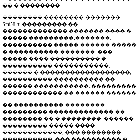
�� � ��������
�������� ��������-�������
Smi58.ru ��������� ��
������������� ������� ���� �
����� ���������,�������,
���������� ����� ������ �����
� ���������� �������. ���
����� ���� ���������� �
���������� �����������,
������ � ������������������,
���������� ���������� ��
������ �����������, ���������
������������ �� ������ ������.
�� ���������� ��������
��������� ������������� ��
�������� �� � ��������. ������
��������� ����� ����
������������, ��� ��������
����������, ��� ���������� �