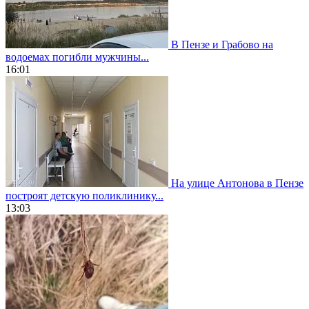
В Пензе и Грабово на
водоемах погибли мужчины...
16:01
На улице Антонова в Пензе
построят детскую поликлинику...
13:03