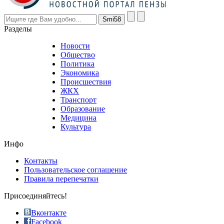
however
visitors
nevertheless
Разделы
believe
that
Новости
good
Общество
value.
Политика
who
Экономика
sells
Происшествия
the
ЖКХ
best
Транспорт
phyrevape.com
Образование
vape
Медицина
store
Культура
on
the
Инфо
pursuit
of
Контакты
the
Пользовательское соглашение
most
Правила перепечатки
effective
sophistication
Присоединяйтесь!
also
just
Вконтакте
the
Facebook