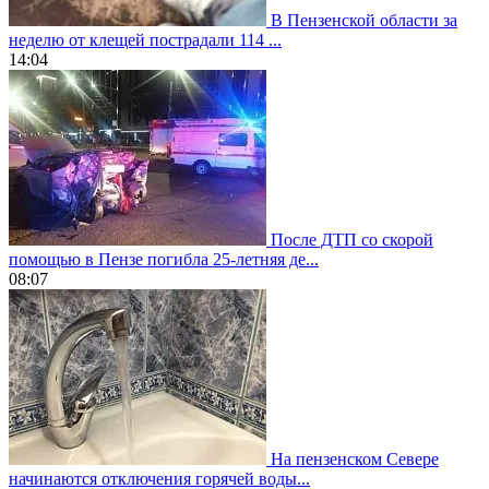
В Пензенской области за
неделю от клещей пострадали 114 ...
14:04
После ДТП со скорой
помощью в Пензе погибла 25-летняя де...
08:07
На пензенском Севере
начинаются отключения горячей воды...