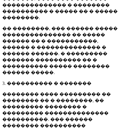
�������������� � ��������
���������� � ����� �� � �����
��������.
�� ��������, ��� ������ �����
��������������� �� �����
������ �� � �����������,
������ � �������������� �
������ ������. � ���������
������� ���������� �� �
���������� ����� ��������
������ �����.
3. ���������� � �������
�������� ���� ��������� ��
�������� �� � ��������, ��
��������� �������� �
��������� ��������������
����������. ��� ������
�������� ����������