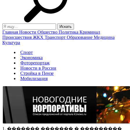
Главная
Новости
Общество
Политика
Криминал
Происшествия
ЖКХ
Транспорт
Образование
Медицина
Культура
Спорт
Экономика
Фоторепортаж
Новости в России
Стройка в Пензе
Мобилизация
1. ������� ������� � ���������