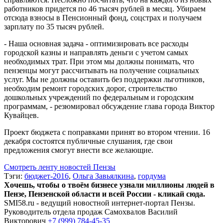
работников придется по 46 тысяч рублей в месяц. Убираем
отсюда взносы в Пенсионный фонд, соцстрах и получаем
зарплату по 35 тысяч рублей.
- Наша основная задача - оптимизировать все расходы
городской казны и направлять деньги с учетом самых
необходимых трат. При этом мы должны понимать, что
пензенцы могут рассчитывать на получение социальных
услуг. Мы не должны оставить без поддержки льготников,
необходим ремонт городских дорог, строительство
дошкольных учреждений по федеральным и городским
программам, - резюмировал обсуждение глава города Виктор
Кувайцев.
Проект бюджета с поправками принят во втором чтении. 16
декабря состоятся публичные слушания, где свои
предложения смогут внести все желающие.
Смотреть ленту новостей Пензы
Тэги:
бюджет-2016
,
Ольга Завьялкина
,
гордума
Хочешь, чтобы о твоём бизнесе узнали миллионы людей в
Пензе, Пензенской области и всей России - кликай сюда.
SMI58.ru - ведущий новостной интернет-портал Пензы.
Руководитель отдела продаж
Самохвалов Василий
Викторович
+7 (999) 784-45-35