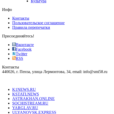
Культура
on
the
Инфо
pursuit
of
Контакты
the
Пользовательское соглашение
most
Правила перепечатки
effective
sophistication
Присоединяйтесь!
also
just
Вконтакте
the
Facebook
right
Twitter
blend
RSS
in
Контакты
creation
440026, г. Пенза, улица Лермонтова, 34, email: info@smi58.ru
completely
unique
Все порталы НМГ
dazzling
type.
K1NEWS.RU
reddit
KSTATI.NEWS
sevenfridayreplica.ru
ASTRAKHAN.ONLINE
sevenfriday
SOCHISTREAM.RU
outlet
YARGLAV.RU
is
ULYANOVSK.EXPRESS
the