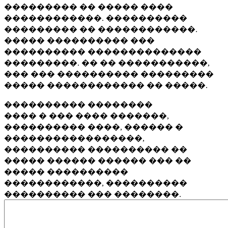
��������� �� ����� ����
������������. ����������
��������� �� ������������.
����� ���������� ���
���������� ��������������
���������. �� �� �����������,
��� ��� ���������� ���������
����� ������������ �� �����.
���������� ��������
���� � ��� ���� �������,
���������� ����, ������ �
�����������������,
���������� ���������� ��
����� ������ ������ ��� ��
����� ����������
������������, ����������
���������� ��� ��������.