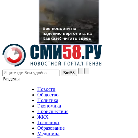
need.
replica
franck
muller
rolex
Все новости по
even
падению вертолета на
though
Кавказе: читать здесь
the
prices
are
higher
however
visitors
nevertheless
Разделы
believe
that
Новости
good
Общество
value.
Политика
who
Экономика
sells
Происшествия
the
ЖКХ
best
Транспорт
phyrevape.com
Образование
vape
Медицина
store