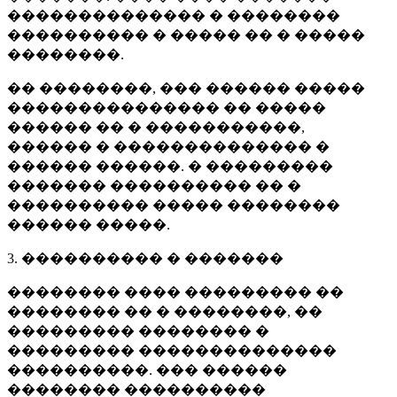
�������������� � ��������
���������� � ����� �� � �����
��������.
�� ��������, ��� ������ �����
��������������� �� �����
������ �� � �����������,
������ � �������������� �
������ ������. � ���������
������� ���������� �� �
���������� ����� ��������
������ �����.
3. ���������� � �������
�������� ���� ��������� ��
�������� �� � ��������, ��
��������� �������� �
��������� ��������������
����������. ��� ������
�������� ����������