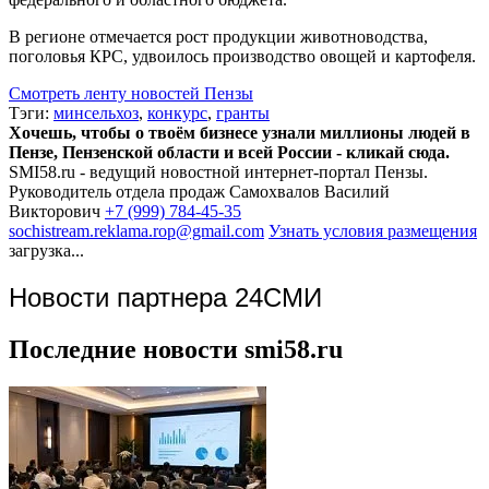
В регионе отмечается рост продукции животноводства,
поголовья КРС, удвоилось производство овощей и картофеля.
Смотреть ленту новостей Пензы
Тэги:
минсельхоз
,
конкурс
,
гранты
Хочешь, чтобы о твоём бизнесе узнали миллионы людей в
Пензе, Пензенской области и всей России - кликай сюда.
SMI58.ru - ведущий новостной интернет-портал Пензы.
Руководитель отдела продаж
Самохвалов Василий
Викторович
+7 (999) 784-45-35
sochistream.reklama.rop@gmail.com
Узнать условия размещения
загрузка...
Новости партнера 24СМИ
Последние новости smi58.ru