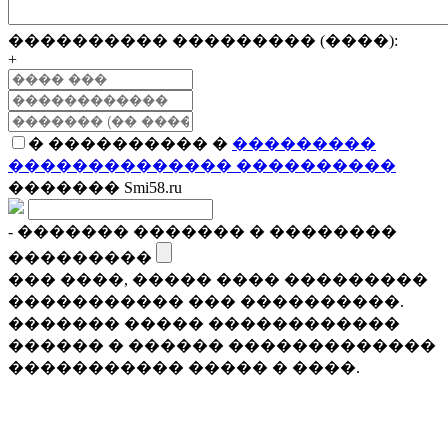
���������� ��������� (����):
+
� ���������� �
���������
�������������� ����������
������� Smi58.ru
- ������� ������� � ��������
���������
��� ����, ����� ���� ���������
����������� ��� ����������.
������� ����� ������������
������ � ������ �������������
����������� ����� � ����.