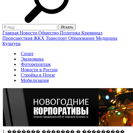
Главная
Новости
Общество
Политика
Криминал
Происшествия
ЖКХ
Транспорт
Образование
Медицина
Культура
Спорт
Экономика
Фоторепортаж
Новости в России
Стройка в Пензе
Мобилизация
1. ������� ������� � ���������