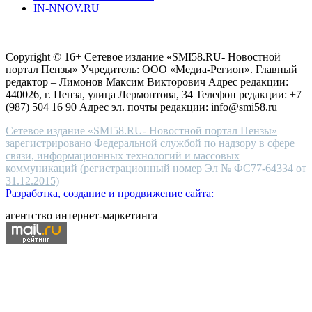
IN-NNOV.RU
first
choice
Согласие на обработку персональных данных
Политика по
for
защите персональных данных
high-
Copyright © 16+ Сетевое издание «SMI58.RU- Новостной
end
портал Пензы» Учредитель: ООО «Медиа-Регион». Главный
people.
редактор – Лимонов Максим Викторович Адрес редакции:
440026, г. Пенза, улица Лермонтова, 34 Телефон редакции: +7
(987) 504 16 90 Адрес эл. почты редакции: info@smi58.ru
Сетевое издание «SMI58.RU- Новостной портал Пензы»
зарегистрировано Федеральной службой по надзору в сфере
связи, информационных технологий и массовых
коммуникаций (регистрационный номер Эл № ФС77-64334 от
31.12.2015)
Разработка, создание и продвижение сайта:
агентство интернет-маркетинга