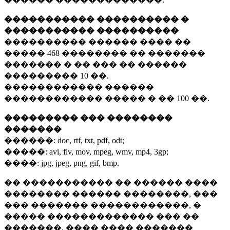
����������� ���������� �
����������� ����������
���������� ������ ���� ��
�����
468 ��������
�� �������
������� � �� ��� �� ������
���������
10 ��.
������������ ������
������������ ����� � ��
100 ��.
��������� ��� ��������
�������
������:
doc, rtf, txt, pdf, odt;
�����:
avi, flv, mov, mpeg, wmv, mp4, 3gp;
����:
jpg, jpeg, png, gif, bmp.
�� ����������� �� ������ ����
�������� ������ ��������, ���
��� ������� ������������, �
����� ������������� ��� ��
�������. ���� ���� �������