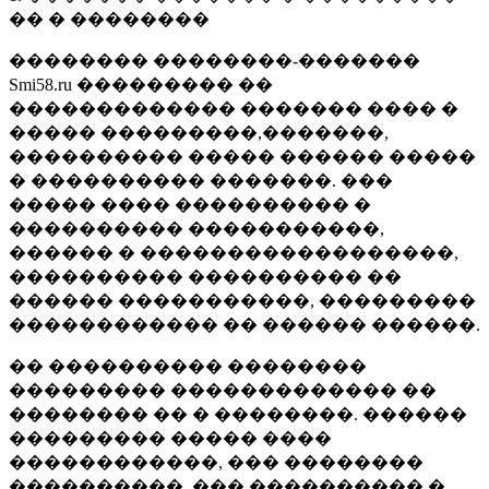
�� � ��������
�������� ��������-�������
Smi58.ru ��������� ��
������������� ������� ���� �
����� ���������,�������,
���������� ����� ������ �����
� ���������� �������. ���
����� ���� ���������� �
���������� �����������,
������ � ������������������,
���������� ���������� ��
������ �����������, ���������
������������ �� ������ ������.
�� ���������� ��������
��������� ������������� ��
�������� �� � ��������. ������
��������� ����� ����
������������, ��� ��������
����������, ��� ���������� �