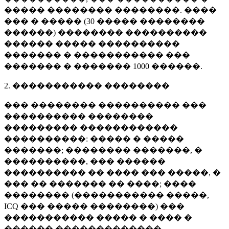
����� �������� ��������. ����
��� � ����� (
30 �����
��������
������) �������� ����������
������ ����� ����������
������� � ����������� ���
������� � �������
1000 ������
.
2. ����������� ��������
��� �������� ���������� ���
���������� ��������
��������� ������������
����������: ����� � �����
�������; �������� �������, �
����������, ��� ������
���������� �� ���� ��� �����, �
��� �� ������� �� ����; ����
�������� (����������� �����,
ICQ ��� ����� ��������) ���
����������� ����� � ���� �
������ �������������.