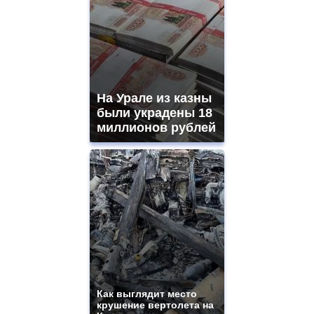
best
quality
aaa
swiss
movement.
https://gradewatches.to/
mens
and
На Урале из казны
ladies
были украдены 18
watches
миллионов рублей
for
sale.
https://www.replicasrelojes.to/
mens
and
ladies
watches
for
sale.
best
vape
shops
site.
Как выглядит место
offer
крушение вертолета на
all