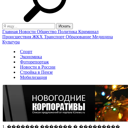
Главная
Новости
Общество
Политика
Криминал
Происшествия
ЖКХ
Транспорт
Образование
Медицина
Культура
Спорт
Экономика
Фоторепортаж
Новости в России
Стройка в Пензе
Мобилизация
1. ������� ������� � ���������