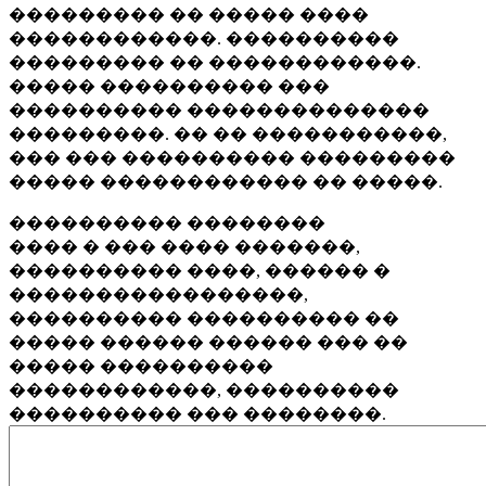
��������� �� ����� ����
������������. ����������
��������� �� ������������.
����� ���������� ���
���������� ��������������
���������. �� �� �����������,
��� ��� ���������� ���������
����� ������������ �� �����.
���������� ��������
���� � ��� ���� �������,
���������� ����, ������ �
�����������������,
���������� ���������� ��
����� ������ ������ ��� ��
����� ����������
������������, ����������
���������� ��� ��������.