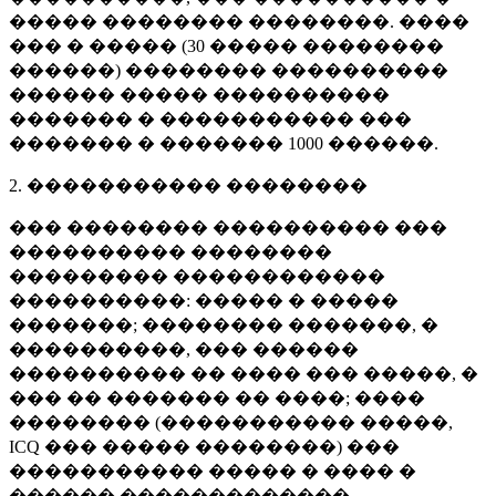
����� �������� ��������. ����
��� � ����� (
30 �����
��������
������) �������� ����������
������ ����� ����������
������� � ����������� ���
������� � �������
1000 ������
.
2. ����������� ��������
��� �������� ���������� ���
���������� ��������
��������� ������������
����������: ����� � �����
�������; �������� �������, �
����������, ��� ������
���������� �� ���� ��� �����, �
��� �� ������� �� ����; ����
�������� (����������� �����,
ICQ ��� ����� ��������) ���
����������� ����� � ���� �
������ �������������.