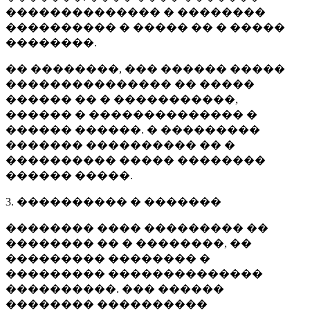
�������������� � ��������
���������� � ����� �� � �����
��������.
�� ��������, ��� ������ �����
��������������� �� �����
������ �� � �����������,
������ � �������������� �
������ ������. � ���������
������� ���������� �� �
���������� ����� ��������
������ �����.
3. ���������� � �������
�������� ���� ��������� ��
�������� �� � ��������, ��
��������� �������� �
��������� ��������������
����������. ��� ������
�������� ����������