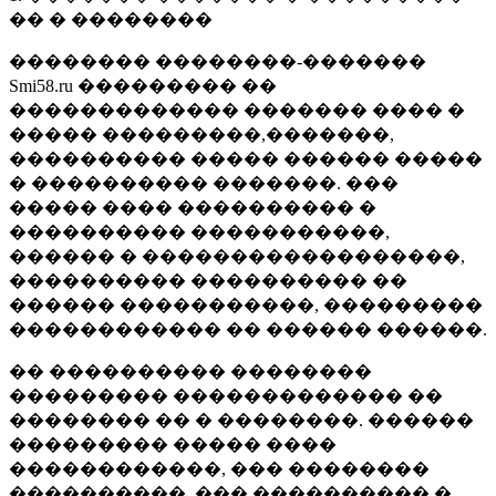
�� � ��������
�������� ��������-�������
Smi58.ru ��������� ��
������������� ������� ���� �
����� ���������,�������,
���������� ����� ������ �����
� ���������� �������. ���
����� ���� ���������� �
���������� �����������,
������ � ������������������,
���������� ���������� ��
������ �����������, ���������
������������ �� ������ ������.
�� ���������� ��������
��������� ������������� ��
�������� �� � ��������. ������
��������� ����� ����
������������, ��� ��������
����������, ��� ���������� �