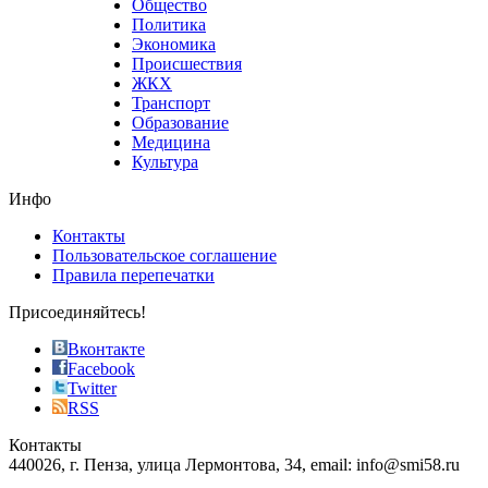
Общество
value.
Политика
who
Экономика
sells
Происшествия
the
ЖКХ
best
Транспорт
phyrevape.com
Образование
vape
Медицина
store
Культура
on
the
Инфо
pursuit
of
Контакты
the
Пользовательское соглашение
most
Правила перепечатки
effective
sophistication
Присоединяйтесь!
also
just
Вконтакте
the
Facebook
right
Twitter
blend
RSS
in
Контакты
creation
440026, г. Пенза, улица Лермонтова, 34, email: info@smi58.ru
completely
unique