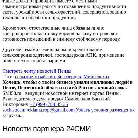
также должно проводить вместе с местными
администрациями работу по повышению продуктивности
скота, урожайности сельхозрастений, совершенствованию
технологий обработки продукции.
Кроме того, ответственные лица обязаны лично
контролировать заготовку кормов на зиму и проверять
готовность помещений к зимнему стойловому периоду.
Другими темами семинара были кредитование
сельхозпроизводителей, господдержка АПК, применение
новых технологий аграриями.
Смотреть ленту новостей Пензы
Тэги:
сельское хозяйство
,
Белозерцев
,
Минсельхоз
Хочешь, чтобы о твоём бизнесе узнали миллионы людей в
Пензе, Пензенской области и всей России - кликай сюда.
SMI58.ru - ведущий новостной интернет-портал Пензы.
Руководитель отдела продаж
Самохвалов Василий
Викторович
+7 (999) 784-45-35
sochistream.reklama.rop@gmail.com
Узнать условия размещения
загрузка...
Новости партнера 24СМИ