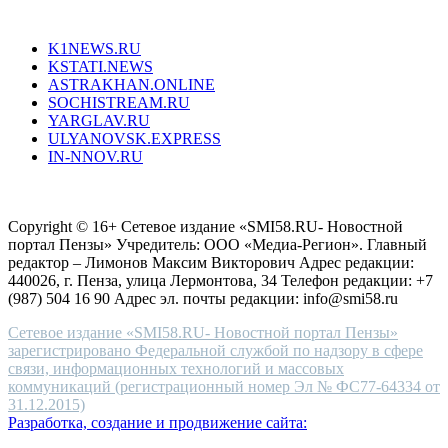
Все порталы НМГ
dazzling
type.
K1NEWS.RU
reddit
KSTATI.NEWS
sevenfridayreplica.ru
ASTRAKHAN.ONLINE
sevenfriday
SOCHISTREAM.RU
outlet
YARGLAV.RU
is
ULYANOVSK.EXPRESS
the
IN-NNOV.RU
first
choice
Согласие на обработку персональных данных
Политика по
for
защите персональных данных
high-
Copyright © 16+ Сетевое издание «SMI58.RU- Новостной
end
портал Пензы» Учредитель: ООО «Медиа-Регион». Главный
people.
редактор – Лимонов Максим Викторович Адрес редакции:
440026, г. Пенза, улица Лермонтова, 34 Телефон редакции: +7
(987) 504 16 90 Адрес эл. почты редакции: info@smi58.ru
Сетевое издание «SMI58.RU- Новостной портал Пензы»
зарегистрировано Федеральной службой по надзору в сфере
связи, информационных технологий и массовых
коммуникаций (регистрационный номер Эл № ФС77-64334 от
31.12.2015)
Разработка, создание и продвижение сайта: