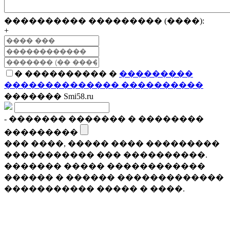
���������� ��������� (����):
+
� ���������� �
���������
�������������� ����������
������� Smi58.ru
- ������� ������� � ��������
���������
��� ����, ����� ���� ���������
����������� ��� ����������.
������� ����� ������������
������ � ������ �������������
����������� ����� � ����.