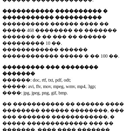
����������� ���������� �
����������� ����������
���������� ������ ���� ��
�����
468 ��������
�� �������
������� � �� ��� �� ������
���������
10 ��.
������������ ������
������������ ����� � ��
100 ��.
��������� ��� ��������
�������
������:
doc, rtf, txt, pdf, odt;
�����:
avi, flv, mov, mpeg, wmv, mp4, 3gp;
����:
jpg, jpeg, png, gif, bmp.
�� ����������� �� ������ ����
�������� ������ ��������, ���
��� ������� ������������, �
����� ������������� ��� ��
�������. ���� ���� �������