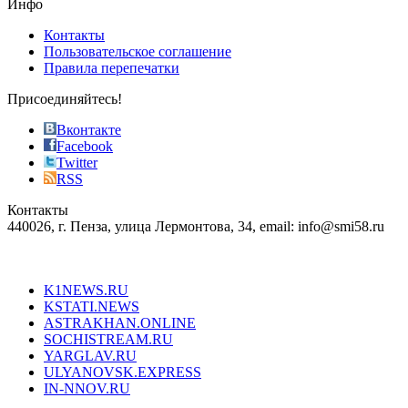
Инфо
pursuit
of
Контакты
the
Пользовательское соглашение
most
Правила перепечатки
effective
sophistication
Присоединяйтесь!
also
just
Вконтакте
the
Facebook
right
Twitter
blend
RSS
in
Контакты
creation
440026, г. Пенза, улица Лермонтова, 34, email: info@smi58.ru
completely
unique
Все порталы НМГ
dazzling
type.
K1NEWS.RU
reddit
KSTATI.NEWS
sevenfridayreplica.ru
ASTRAKHAN.ONLINE
sevenfriday
SOCHISTREAM.RU
outlet
YARGLAV.RU
is
ULYANOVSK.EXPRESS
the
IN-NNOV.RU
first
choice