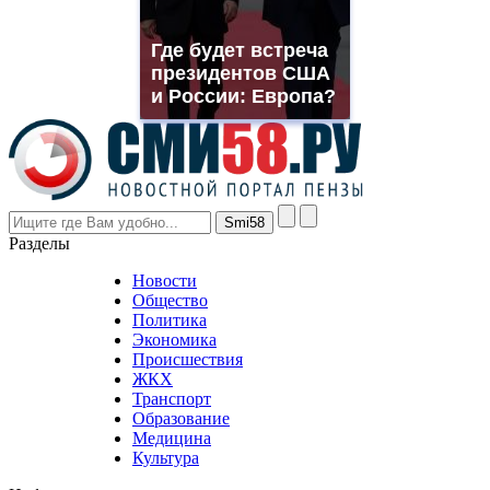
franck
muller
Где будет встреча
rolex
президентов США
even
though
и России: Европа?
the
prices
are
higher
however
visitors
nevertheless
Разделы
believe
that
Новости
good
Общество
value.
Политика
who
Экономика
sells
Происшествия
the
ЖКХ
best
Транспорт
phyrevape.com
Образование
vape
Медицина
store
Культура
on
the