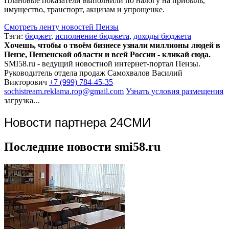
Плановые показатели выполнили по налогу на прибыль,
имущество, транспорт, акцизам и упрощенке.
Смотреть ленту новостей Пензы
Тэги:
бюджет
,
исполнение бюджета
,
доходы бюджета
Хочешь, чтобы о твоём бизнесе узнали миллионы людей в
Пензе, Пензенской области и всей России - кликай сюда.
SMI58.ru - ведущий новостной интернет-портал Пензы.
Руководитель отдела продаж
Самохвалов Василий
Викторович
+7 (999) 784-45-35
sochistream.reklama.rop@gmail.com
Узнать условия размещения
загрузка...
Новости партнера 24СМИ
Последние новости smi58.ru