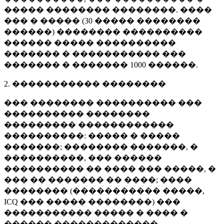
����� �������� ��������. ����
��� � ����� (
30 �����
��������
������) �������� ����������
������ ����� ����������
������� � ����������� ���
������� � �������
1000 ������
.
2. ����������� ��������
��� �������� ���������� ���
���������� ��������
��������� ������������
����������: ����� � �����
�������; �������� �������, �
����������, ��� ������
���������� �� ���� ��� �����, �
��� �� ������� �� ����; ����
�������� (����������� �����,
ICQ ��� ����� ��������) ���
����������� ����� � ���� �
������ �������������.