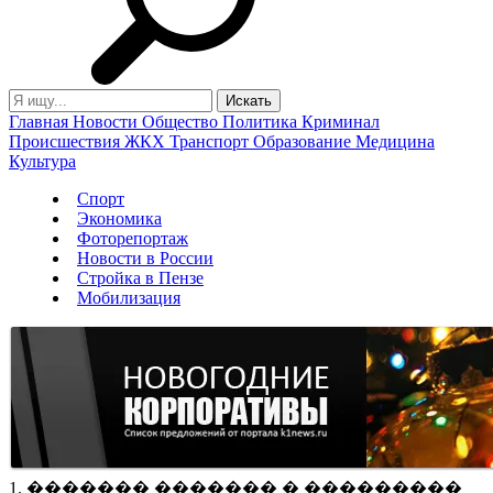
Главная
Новости
Общество
Политика
Криминал
Происшествия
ЖКХ
Транспорт
Образование
Медицина
Культура
Спорт
Экономика
Фоторепортаж
Новости в России
Стройка в Пензе
Мобилизация
1. ������� ������� � ���������