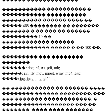
����������� ���������� �
����������� ����������
���������� ������ ���� ��
�����
468 ��������
�� �������
������� � �� ��� �� ������
���������
10 ��.
������������ ������
������������ ����� � ��
100 ��.
��������� ��� ��������
�������
������:
doc, rtf, txt, pdf, odt;
�����:
avi, flv, mov, mpeg, wmv, mp4, 3gp;
����:
jpg, jpeg, png, gif, bmp.
�� ����������� �� ������ ����
�������� ������ ��������, ���
��� ������� ������������, �
����� ������������� ��� ��
�������. ���� ���� �������