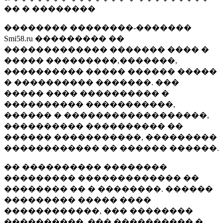
�� � ��������
�������� ��������-�������
Smi58.ru ��������� ��
������������� ������� ���� �
����� ���������,�������,
���������� ����� ������ �����
� ���������� �������. ���
����� ���� ���������� �
���������� �����������,
������ � ������������������,
���������� ���������� ��
������ �����������, ���������
������������ �� ������ ������.
�� ���������� ��������
��������� ������������� ��
�������� �� � ��������. ������
��������� ����� ����
������������, ��� ��������
����������, ��� ���������� �