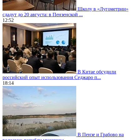
Школу в «Лугометрии»
сдадут до 20 августа: в Пензенской ...
12:52
В Китае обсудили
российский опыт использования Седжаро п...
18:14
В Пензе и Грабово на