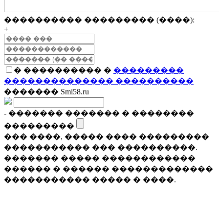
���������� ��������� (����):
+
� ���������� �
���������
�������������� ����������
������� Smi58.ru
- ������� ������� � ��������
���������
��� ����, ����� ���� ���������
����������� ��� ����������.
������� ����� ������������
������ � ������ �������������
����������� ����� � ����.