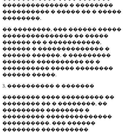
�������������� � ��������
���������� � ����� �� � �����
��������.
�� ��������, ��� ������ �����
��������������� �� �����
������ �� � �����������,
������ � �������������� �
������ ������. � ���������
������� ���������� �� �
���������� ����� ��������
������ �����.
3. ���������� � �������
�������� ���� ��������� ��
�������� �� � ��������, ��
��������� �������� �
��������� ��������������
����������. ��� ������
�������� ����������