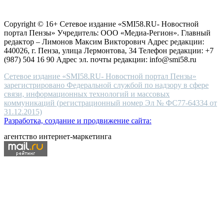
Согласие на обработку персональных данных
Политика по
for
защите персональных данных
high-
Copyright © 16+ Сетевое издание «SMI58.RU- Новостной
end
портал Пензы» Учредитель: ООО «Медиа-Регион». Главный
people.
редактор – Лимонов Максим Викторович Адрес редакции:
440026, г. Пенза, улица Лермонтова, 34 Телефон редакции: +7
(987) 504 16 90 Адрес эл. почты редакции: info@smi58.ru
Сетевое издание «SMI58.RU- Новостной портал Пензы»
зарегистрировано Федеральной службой по надзору в сфере
связи, информационных технологий и массовых
коммуникаций (регистрационный номер Эл № ФС77-64334 от
31.12.2015)
Разработка, создание и продвижение сайта:
агентство интернет-маркетинга