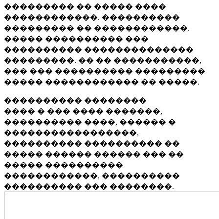
��������� �� ����� ����
������������. ����������
��������� �� ������������.
����� ���������� ���
���������� ��������������
���������. �� �� �����������,
��� ��� ���������� ���������
����� ������������ �� �����.
���������� ��������
���� � ��� ���� �������,
���������� ����, ������ �
�����������������,
���������� ���������� ��
����� ������ ������ ��� ��
����� ����������
������������, ����������
���������� ��� ��������.