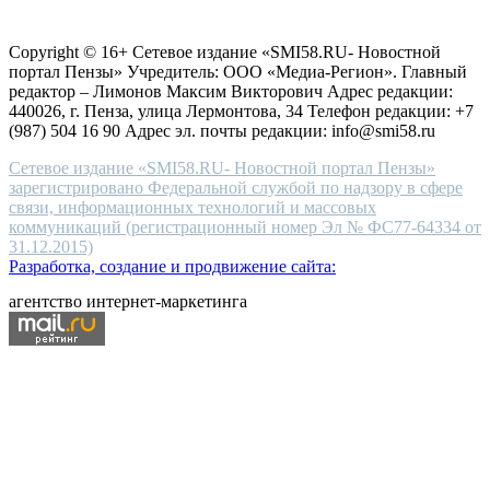
Согласие на обработку персональных данных
Политика по
for
защите персональных данных
high-
Copyright © 16+ Сетевое издание «SMI58.RU- Новостной
end
портал Пензы» Учредитель: ООО «Медиа-Регион». Главный
people.
редактор – Лимонов Максим Викторович Адрес редакции:
440026, г. Пенза, улица Лермонтова, 34 Телефон редакции: +7
(987) 504 16 90 Адрес эл. почты редакции: info@smi58.ru
Сетевое издание «SMI58.RU- Новостной портал Пензы»
зарегистрировано Федеральной службой по надзору в сфере
связи, информационных технологий и массовых
коммуникаций (регистрационный номер Эл № ФС77-64334 от
31.12.2015)
Разработка, создание и продвижение сайта:
агентство интернет-маркетинга