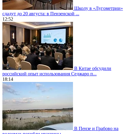
Школу в «Лугометрии»
сдадут до 20 августа: в Пензенской ...
12:52
В Китае обсудили
российский опыт использования Седжаро п...
18:14
В Пензе и Грабово на
водоемах погибли мужчины...