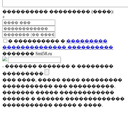
���������� ��������� (����):
+
� ���������� �
���������
�������������� ����������
������� Smi58.ru
- ������� ������� � ��������
���������
��� ����, ����� ���� ���������
����������� ��� ����������.
������� ����� ������������
������ � ������ �������������
����������� ����� � ����.