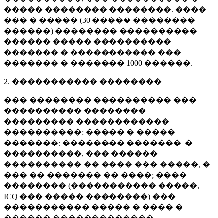
����� �������� ��������. ����
��� � ����� (
30 �����
��������
������) �������� ����������
������ ����� ����������
������� � ����������� ���
������� � �������
1000 ������
.
2. ����������� ��������
��� �������� ���������� ���
���������� ��������
��������� ������������
����������: ����� � �����
�������; �������� �������, �
����������, ��� ������
���������� �� ���� ��� �����, �
��� �� ������� �� ����; ����
�������� (����������� �����,
ICQ ��� ����� ��������) ���
����������� ����� � ���� �
������ �������������.