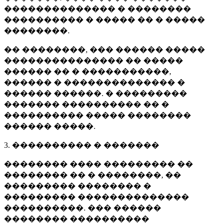
�������������� � ��������
���������� � ����� �� � �����
��������.
�� ��������, ��� ������ �����
��������������� �� �����
������ �� � �����������,
������ � �������������� �
������ ������. � ���������
������� ���������� �� �
���������� ����� ��������
������ �����.
3. ���������� � �������
�������� ���� ��������� ��
�������� �� � ��������, ��
��������� �������� �
��������� ��������������
����������. ��� ������
�������� ����������