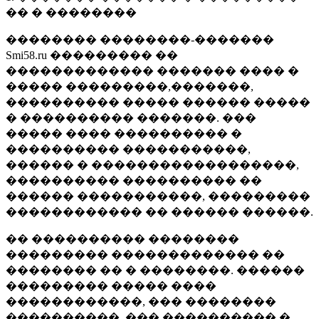
�� � ��������
�������� ��������-�������
Smi58.ru ��������� ��
������������� ������� ���� �
����� ���������,�������,
���������� ����� ������ �����
� ���������� �������. ���
����� ���� ���������� �
���������� �����������,
������ � ������������������,
���������� ���������� ��
������ �����������, ���������
������������ �� ������ ������.
�� ���������� ��������
��������� ������������� ��
�������� �� � ��������. ������
��������� ����� ����
������������, ��� ��������
����������, ��� ���������� �