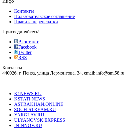
Инфо
pursuit
of
Контакты
the
Пользовательское соглашение
most
Правила перепечатки
effective
sophistication
Присоединяйтесь!
also
just
Вконтакте
the
Facebook
right
Twitter
blend
RSS
in
Контакты
creation
440026, г. Пенза, улица Лермонтова, 34, email: info@smi58.ru
completely
unique
Все порталы НМГ
dazzling
type.
K1NEWS.RU
reddit
KSTATI.NEWS
sevenfridayreplica.ru
ASTRAKHAN.ONLINE
sevenfriday
SOCHISTREAM.RU
outlet
YARGLAV.RU
is
ULYANOVSK.EXPRESS
the
IN-NNOV.RU
first
choice