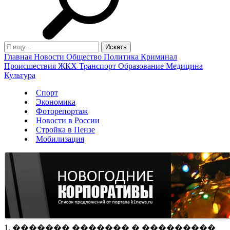
Главная
Новости
Общество
Политика
Криминал
Происшествия
ЖКХ
Транспорт
Образование
Медицина
Культура
Спорт
Экономика
Фоторепортаж
Новости в России
Стройка в Пензе
Мобилизация
1. ������� ������� � ���������