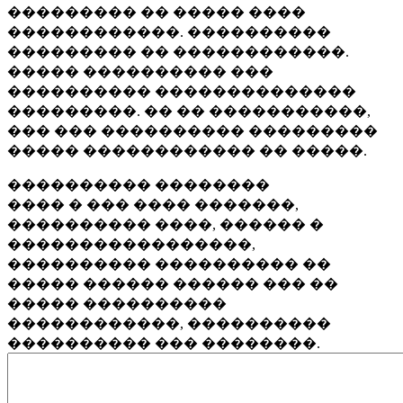
��������� �� ����� ����
������������. ����������
��������� �� ������������.
����� ���������� ���
���������� ��������������
���������. �� �� �����������,
��� ��� ���������� ���������
����� ������������ �� �����.
���������� ��������
���� � ��� ���� �������,
���������� ����, ������ �
�����������������,
���������� ���������� ��
����� ������ ������ ��� ��
����� ����������
������������, ����������
���������� ��� ��������.