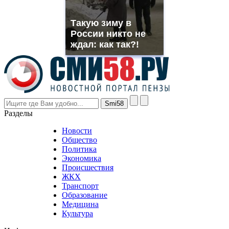
franck
muller
Такую зиму в
rolex
России никто не
even
though
ждал: как так?!
the
prices
are
higher
however
visitors
nevertheless
Разделы
believe
that
Новости
good
Общество
value.
Политика
who
Экономика
sells
Происшествия
the
ЖКХ
best
Транспорт
phyrevape.com
Образование
vape
Медицина
store
Культура
on
the