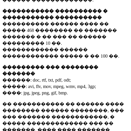
����������� ���������� �
����������� ����������
���������� ������ ���� ��
�����
468 ��������
�� �������
������� � �� ��� �� ������
���������
10 ��.
������������ ������
������������ ����� � ��
100 ��.
��������� ��� ��������
�������
������:
doc, rtf, txt, pdf, odt;
�����:
avi, flv, mov, mpeg, wmv, mp4, 3gp;
����:
jpg, jpeg, png, gif, bmp.
�� ����������� �� ������ ����
�������� ������ ��������, ���
��� ������� ������������, �
����� ������������� ��� ��
�������. ���� ���� �������