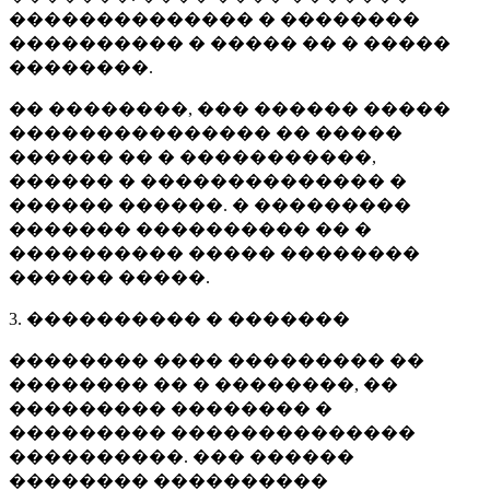
�������������� � ��������
���������� � ����� �� � �����
��������.
�� ��������, ��� ������ �����
��������������� �� �����
������ �� � �����������,
������ � �������������� �
������ ������. � ���������
������� ���������� �� �
���������� ����� ��������
������ �����.
3. ���������� � �������
�������� ���� ��������� ��
�������� �� � ��������, ��
��������� �������� �
��������� ��������������
����������. ��� ������
�������� ����������