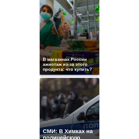
cigarette
electronique
best
quality
aaa
swiss
movement.
https://gradewatches.to/
mens
and
ladies
В магазинах России
ажиотаж из-за этого
watches
продукта: что купить?
for
sale.
https://www.replicasrelojes.to/
mens
and
ladies
watches
for
sale.
best
vape
СМИ: В Химках на
shops
полицейскую
site.