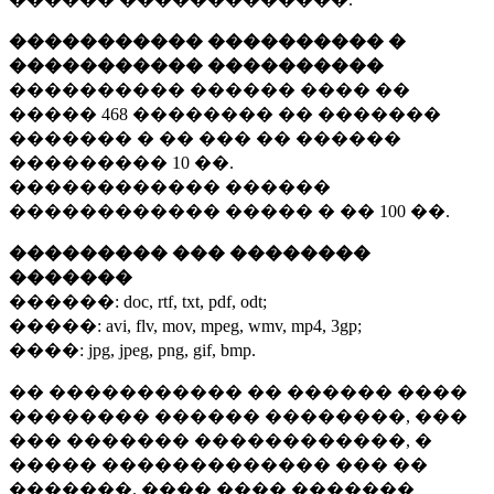
����������� ���������� �
����������� ����������
���������� ������ ���� ��
�����
468 ��������
�� �������
������� � �� ��� �� ������
���������
10 ��.
������������ ������
������������ ����� � ��
100 ��.
��������� ��� ��������
�������
������:
doc, rtf, txt, pdf, odt;
�����:
avi, flv, mov, mpeg, wmv, mp4, 3gp;
����:
jpg, jpeg, png, gif, bmp.
�� ����������� �� ������ ����
�������� ������ ��������, ���
��� ������� ������������, �
����� ������������� ��� ��
�������. ���� ���� �������