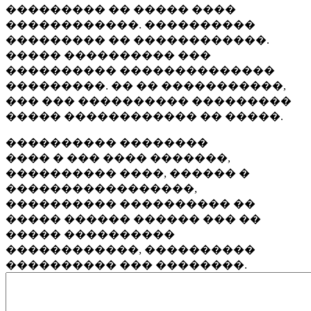
��������� �� ����� ����
������������. ����������
��������� �� ������������.
����� ���������� ���
���������� ��������������
���������. �� �� �����������,
��� ��� ���������� ���������
����� ������������ �� �����.
���������� ��������
���� � ��� ���� �������,
���������� ����, ������ �
�����������������,
���������� ���������� ��
����� ������ ������ ��� ��
����� ����������
������������, ����������
���������� ��� ��������.