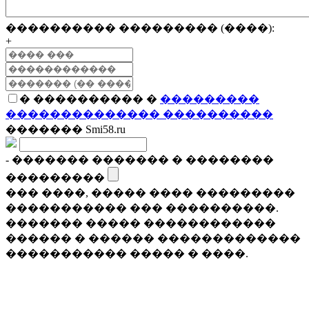
���������� ��������� (����):
+
� ���������� �
���������
�������������� ����������
������� Smi58.ru
- ������� ������� � ��������
���������
��� ����, ����� ���� ���������
����������� ��� ����������.
������� ����� ������������
������ � ������ �������������
����������� ����� � ����.