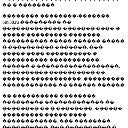
�� � ��������
�������� ��������-�������
Smi58.ru ��������� ��
������������� ������� ���� �
����� ���������,�������,
���������� ����� ������ �����
� ���������� �������. ���
����� ���� ���������� �
���������� �����������,
������ � ������������������,
���������� ���������� ��
������ �����������, ���������
������������ �� ������ ������.
�� ���������� ��������
��������� ������������� ��
�������� �� � ��������. ������
��������� ����� ����
������������, ��� ��������
����������, ��� ���������� �