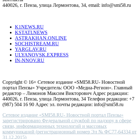
440026, г. Пенза, улица Лермонтова, 34, email: info@smi58.ru
completely
unique
Все порталы НМГ
dazzling
type.
K1NEWS.RU
reddit
KSTATI.NEWS
sevenfridayreplica.ru
ASTRAKHAN.ONLINE
sevenfriday
SOCHISTREAM.RU
outlet
YARGLAV.RU
is
ULYANOVSK.EXPRESS
the
IN-NNOV.RU
first
choice
Согласие на обработку персональных данных
Политика по
for
защите персональных данных
high-
Copyright © 16+ Сетевое издание «SMI58.RU- Новостной
end
портал Пензы» Учредитель: ООО «Медиа-Регион». Главный
people.
редактор – Лимонов Максим Викторович Адрес редакции:
440026, г. Пенза, улица Лермонтова, 34 Телефон редакции: +7
(987) 504 16 90 Адрес эл. почты редакции: info@smi58.ru
Сетевое издание «SMI58.RU- Новостной портал Пензы»
зарегистрировано Федеральной службой по надзору в сфере
связи, информационных технологий и массовых
коммуникаций (регистрационный номер Эл № ФС77-64334 от
31.12.2015)