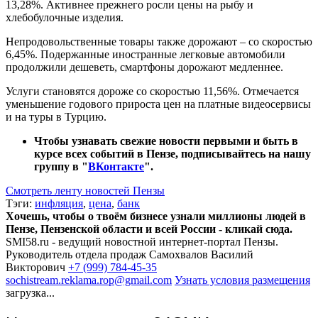
13,28%. Активнее прежнего росли цены на рыбу и
хлебобулочные изделия.
Непродовольственные товары также дорожают – со скоростью
6,45%. Подержанные иностранные легковые автомобили
продолжили дешеветь, смартфоны дорожают медленнее.
Услуги становятся дороже со скоростью 11,56%. Отмечается
уменьшение годового прироста цен на платные видеосервисы
и на туры в Турцию.
Чтобы узнавать свежие новости первыми и быть в
курсе всех событий в Пензе, подписывайтесь на нашу
группу в "
ВКонтакте
".
Смотреть ленту новостей Пензы
Тэги:
инфляция
,
цена
,
банк
Хочешь, чтобы о твоём бизнесе узнали миллионы людей в
Пензе, Пензенской области и всей России - кликай сюда.
SMI58.ru - ведущий новостной интернет-портал Пензы.
Руководитель отдела продаж
Самохвалов Василий
Викторович
+7 (999) 784-45-35
sochistream.reklama.rop@gmail.com
Узнать условия размещения
загрузка...