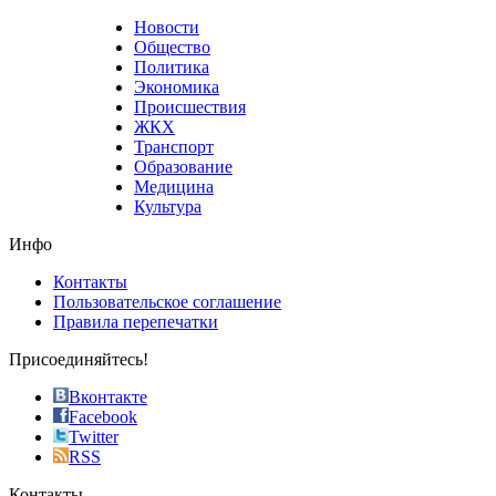
that
Новости
good
Общество
value.
Политика
who
Экономика
sells
Происшествия
the
ЖКХ
best
Транспорт
phyrevape.com
Образование
vape
Медицина
store
Культура
on
the
Инфо
pursuit
of
Контакты
the
Пользовательское соглашение
most
Правила перепечатки
effective
sophistication
Присоединяйтесь!
also
just
Вконтакте
the
Facebook
right
Twitter
blend
RSS
in
Контакты
creation