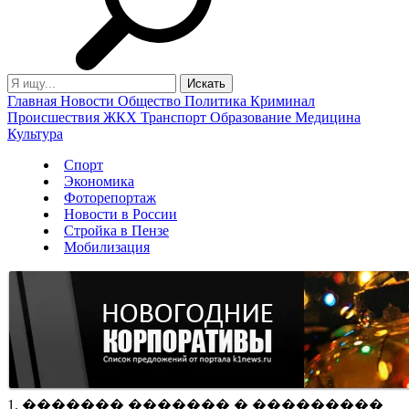
Главная
Новости
Общество
Политика
Криминал
Происшествия
ЖКХ
Транспорт
Образование
Медицина
Культура
Спорт
Экономика
Фоторепортаж
Новости в России
Стройка в Пензе
Мобилизация
1. ������� ������� � ���������