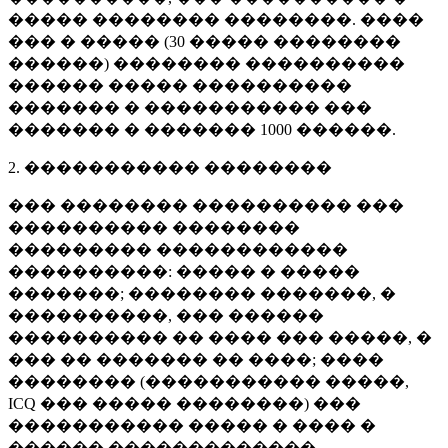
����� �������� ��������. ����
��� � ����� (
30 �����
��������
������) �������� ����������
������ ����� ����������
������� � ����������� ���
������� � �������
1000 ������
.
2. ����������� ��������
��� �������� ���������� ���
���������� ��������
��������� ������������
����������: ����� � �����
�������; �������� �������, �
����������, ��� ������
���������� �� ���� ��� �����, �
��� �� ������� �� ����; ����
�������� (����������� �����,
ICQ ��� ����� ��������) ���
����������� ����� � ���� �
������ �������������.