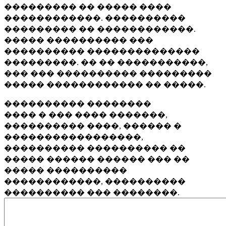
��������� �� ����� ����
������������. ����������
��������� �� ������������.
����� ���������� ���
���������� ��������������
���������. �� �� �����������,
��� ��� ���������� ���������
����� ������������ �� �����.
���������� ��������
���� � ��� ���� �������,
���������� ����, ������ �
�����������������,
���������� ���������� ��
����� ������ ������ ��� ��
����� ����������
������������, ����������
���������� ��� ��������.