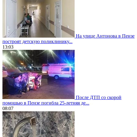
На улице Антонова в Пензе
построят детскую поликлинику...
13:03
После ДТП со скорой
помощью в Пензе погибла 25-летняя де...
08:07