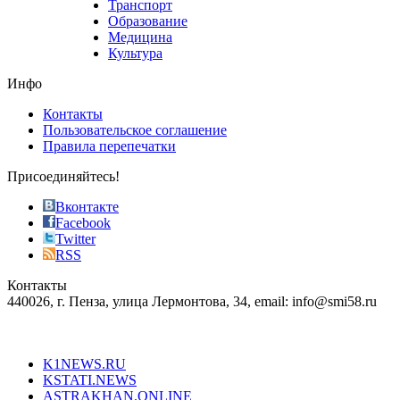
Транспорт
phyrevape.com
Образование
vape
Медицина
store
Культура
on
the
Инфо
pursuit
of
Контакты
the
Пользовательское соглашение
most
Правила перепечатки
effective
sophistication
Присоединяйтесь!
also
just
Вконтакте
the
Facebook
right
Twitter
blend
RSS
in
Контакты
creation
440026, г. Пенза, улица Лермонтова, 34, email: info@smi58.ru
completely
unique
Все порталы НМГ
dazzling
type.
K1NEWS.RU
reddit
KSTATI.NEWS
sevenfridayreplica.ru
ASTRAKHAN.ONLINE
sevenfriday