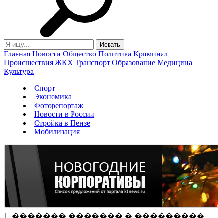
Главная
Новости
Общество
Политика
Криминал
Происшествия
ЖКХ
Транспорт
Образование
Медицина
Культура
Спорт
Экономика
Фоторепортаж
Новости в России
Стройка в Пензе
Мобилизация
1. ������� ������� � ���������