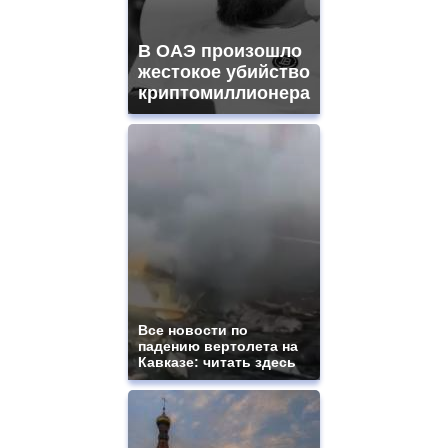
https://gradewatches.to/
mens
and
В ОАЭ произошло
ladies
жестокое убийство
watches
криптомиллионера
for
sale.
https://www.replicasrelojes.to/
mens
and
ladies
watches
for
sale.
best
vape
shops
site.
Все новости по
offer
падению вертолета на
all
Кавказе: читать здесь
kinds
of
high
quality
https://www.phoenix-