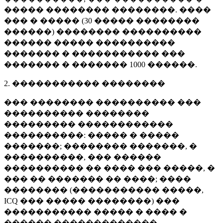
����� �������� ��������. ����
��� � ����� (
30 �����
��������
������) �������� ����������
������ ����� ����������
������� � ����������� ���
������� � �������
1000 ������
.
2. ����������� ��������
��� �������� ���������� ���
���������� ��������
��������� ������������
����������: ����� � �����
�������; �������� �������, �
����������, ��� ������
���������� �� ���� ��� �����, �
��� �� ������� �� ����; ����
�������� (����������� �����,
ICQ ��� ����� ��������) ���
����������� ����� � ���� �
������ �������������.