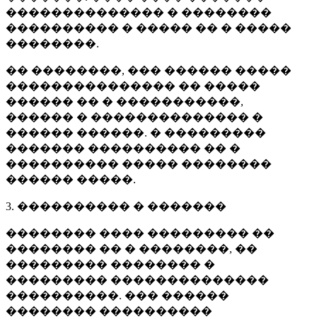
�������������� � ��������
���������� � ����� �� � �����
��������.
�� ��������, ��� ������ �����
��������������� �� �����
������ �� � �����������,
������ � �������������� �
������ ������. � ���������
������� ���������� �� �
���������� ����� ��������
������ �����.
3. ���������� � �������
�������� ���� ��������� ��
�������� �� � ��������, ��
��������� �������� �
��������� ��������������
����������. ��� ������
�������� ����������