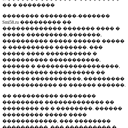
�� � ��������
�������� ��������-�������
Smi58.ru ��������� ��
������������� ������� ���� �
����� ���������,�������,
���������� ����� ������ �����
� ���������� �������. ���
����� ���� ���������� �
���������� �����������,
������ � ������������������,
���������� ���������� ��
������ �����������, ���������
������������ �� ������ ������.
�� ���������� ��������
��������� ������������� ��
�������� �� � ��������. ������
��������� ����� ����
������������, ��� ��������
����������, ��� ���������� �