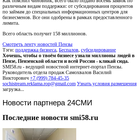
Как пояснил чиновник, всего было подано восемь заявок по
различным видам поддержки: от субсидирования процентов
по займам до специальных информационных центров для
бизнесменов. Все они одобрены в рамках предоставленного
лимита.
Всего область получит 158 миллионов.
Смотреть ленту новостей Пензы
Тэги:
поддержка бизнеса
,
Беспалов
,
субсидирование
Хочешь, чтобы о твоём бизнесе узнали миллионы людей в
Пензе, Пензенской области и всей России - кликай сюда.
SMI58.ru - ведущий новостной интернет-портал Пензы.
Руководитель отдела продаж
Самохвалов Василий
Викторович
+7 (999) 784-45-35
sochistream.reklama.rop@gmail.com
Узнать условия размещения
загрузка...
Новости партнера 24СМИ
Последние новости smi58.ru