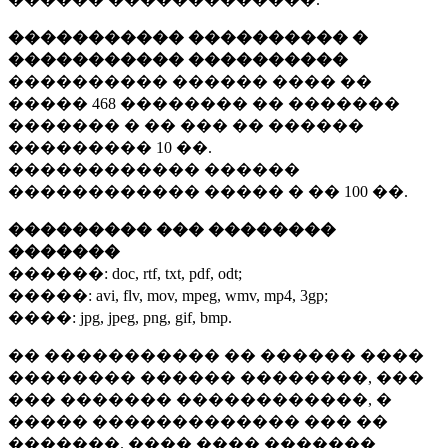
����������� ���������� �
����������� ����������
���������� ������ ���� ��
�����
468 ��������
�� �������
������� � �� ��� �� ������
���������
10 ��.
������������ ������
������������ ����� � ��
100 ��.
��������� ��� ��������
�������
������:
doc, rtf, txt, pdf, odt;
�����:
avi, flv, mov, mpeg, wmv, mp4, 3gp;
����:
jpg, jpeg, png, gif, bmp.
�� ����������� �� ������ ����
�������� ������ ��������, ���
��� ������� ������������, �
����� ������������� ��� ��
�������. ���� ���� �������