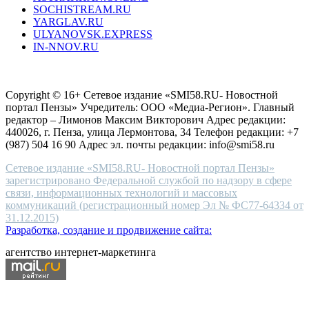
SOCHISTREAM.RU
outlet
YARGLAV.RU
is
ULYANOVSK.EXPRESS
the
IN-NNOV.RU
first
choice
Согласие на обработку персональных данных
Политика по
for
защите персональных данных
high-
Copyright © 16+ Сетевое издание «SMI58.RU- Новостной
end
портал Пензы» Учредитель: ООО «Медиа-Регион». Главный
people.
редактор – Лимонов Максим Викторович Адрес редакции:
440026, г. Пенза, улица Лермонтова, 34 Телефон редакции: +7
(987) 504 16 90 Адрес эл. почты редакции: info@smi58.ru
Сетевое издание «SMI58.RU- Новостной портал Пензы»
зарегистрировано Федеральной службой по надзору в сфере
связи, информационных технологий и массовых
коммуникаций (регистрационный номер Эл № ФС77-64334 от
31.12.2015)
Разработка, создание и продвижение сайта:
агентство интернет-маркетинга