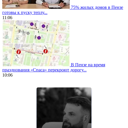
75% жилых домов в Пензе
готовы к пуску теплу...
11:06
В Пензе на время
празднования «Спаса» перекроют дорогу...
10:06
https://www.vapesstores.fr/
meilleure
cigarette
electronique
best
quality
aaa
swiss
movement.