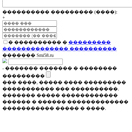
���������� ��������� (����):
+
� ���������� �
���������
�������������� ����������
������� Smi58.ru
- ������� ������� � ��������
���������
��� ����, ����� ���� ���������
����������� ��� ����������.
������� ����� ������������
������ � ������ �������������
����������� ����� � ����.