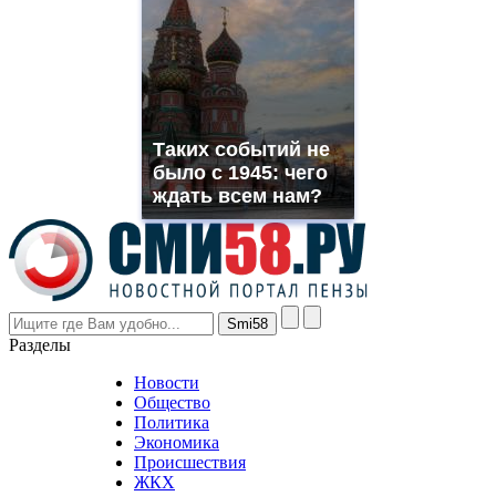
suns.ru/
which
you
need.
replica
franck
muller
Таких событий не
rolex
было с 1945: чего
even
though
ждать всем нам?
the
prices
are
higher
however
visitors
nevertheless
Разделы
believe
that
Новости
good
Общество
value.
Политика
who
Экономика
sells
Происшествия
the
ЖКХ
best