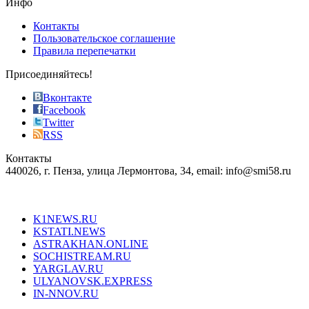
Инфо
pursuit
of
Контакты
the
Пользовательское соглашение
most
Правила перепечатки
effective
sophistication
Присоединяйтесь!
also
just
Вконтакте
the
Facebook
right
Twitter
blend
RSS
in
Контакты
creation
440026, г. Пенза, улица Лермонтова, 34, email: info@smi58.ru
completely
unique
Все порталы НМГ
dazzling
type.
K1NEWS.RU
reddit
KSTATI.NEWS
sevenfridayreplica.ru
ASTRAKHAN.ONLINE
sevenfriday
SOCHISTREAM.RU
outlet
YARGLAV.RU
is
ULYANOVSK.EXPRESS
the
IN-NNOV.RU
first
choice