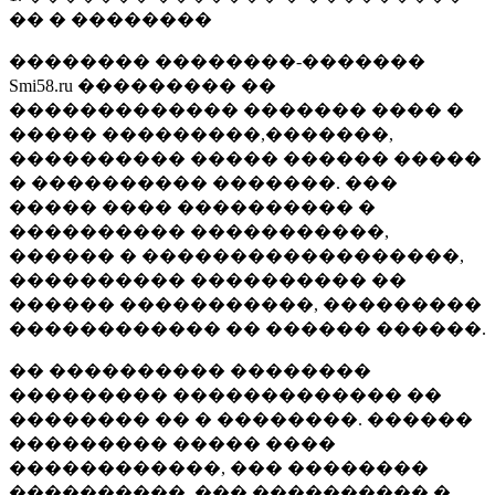
�� � ��������
�������� ��������-�������
Smi58.ru ��������� ��
������������� ������� ���� �
����� ���������,�������,
���������� ����� ������ �����
� ���������� �������. ���
����� ���� ���������� �
���������� �����������,
������ � ������������������,
���������� ���������� ��
������ �����������, ���������
������������ �� ������ ������.
�� ���������� ��������
��������� ������������� ��
�������� �� � ��������. ������
��������� ����� ����
������������, ��� ��������
����������, ��� ���������� �