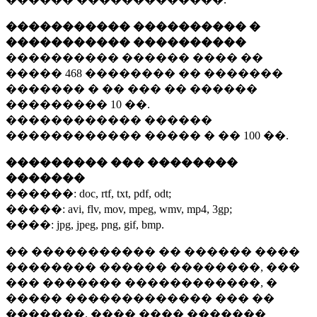
����������� ���������� �
����������� ����������
���������� ������ ���� ��
�����
468 ��������
�� �������
������� � �� ��� �� ������
���������
10 ��.
������������ ������
������������ ����� � ��
100 ��.
��������� ��� ��������
�������
������:
doc, rtf, txt, pdf, odt;
�����:
avi, flv, mov, mpeg, wmv, mp4, 3gp;
����:
jpg, jpeg, png, gif, bmp.
�� ����������� �� ������ ����
�������� ������ ��������, ���
��� ������� ������������, �
����� ������������� ��� ��
�������. ���� ���� �������