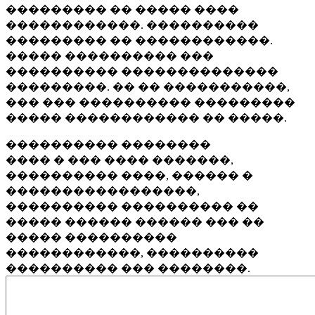
��������� �� ����� ����
������������. ����������
��������� �� ������������.
����� ���������� ���
���������� ��������������
���������. �� �� �����������,
��� ��� ���������� ���������
����� ������������ �� �����.
���������� ��������
���� � ��� ���� �������,
���������� ����, ������ �
�����������������,
���������� ���������� ��
����� ������ ������ ��� ��
����� ����������
������������, ����������
���������� ��� ��������.