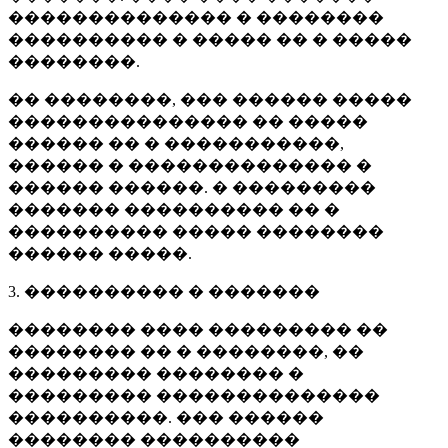
�������������� � ��������
���������� � ����� �� � �����
��������.
�� ��������, ��� ������ �����
��������������� �� �����
������ �� � �����������,
������ � �������������� �
������ ������. � ���������
������� ���������� �� �
���������� ����� ��������
������ �����.
3. ���������� � �������
�������� ���� ��������� ��
�������� �� � ��������, ��
��������� �������� �
��������� ��������������
����������. ��� ������
�������� ����������