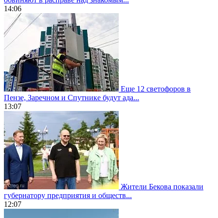
14:06
Еще 12 светофоров в
Пензе, Заречном и Спутнике будут ада...
13:07
Жители Бекова показали
губернатору предприятия и обществ...
12:07