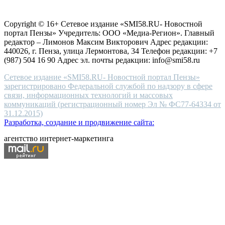
Согласие на обработку персональных данных
Политика по
for
защите персональных данных
high-
Copyright © 16+ Сетевое издание «SMI58.RU- Новостной
end
портал Пензы» Учредитель: ООО «Медиа-Регион». Главный
people.
редактор – Лимонов Максим Викторович Адрес редакции:
440026, г. Пенза, улица Лермонтова, 34 Телефон редакции: +7
(987) 504 16 90 Адрес эл. почты редакции: info@smi58.ru
Сетевое издание «SMI58.RU- Новостной портал Пензы»
зарегистрировано Федеральной службой по надзору в сфере
связи, информационных технологий и массовых
коммуникаций (регистрационный номер Эл № ФС77-64334 от
31.12.2015)
Разработка, создание и продвижение сайта:
агентство интернет-маркетинга