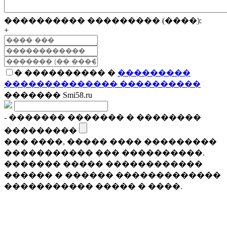
���������� ��������� (����):
+
� ���������� �
���������
�������������� ����������
������� Smi58.ru
- ������� ������� � ��������
���������
��� ����, ����� ���� ���������
����������� ��� ����������.
������� ����� ������������
������ � ������ �������������
����������� ����� � ����.