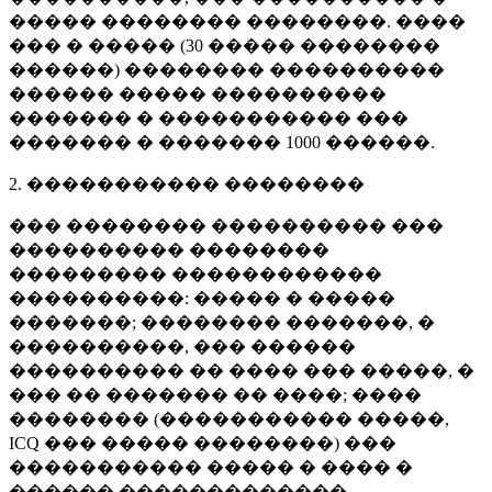
����� �������� ��������. ����
��� � ����� (
30 �����
��������
������) �������� ����������
������ ����� ����������
������� � ����������� ���
������� � �������
1000 ������
.
2. ����������� ��������
��� �������� ���������� ���
���������� ��������
��������� ������������
����������: ����� � �����
�������; �������� �������, �
����������, ��� ������
���������� �� ���� ��� �����, �
��� �� ������� �� ����; ����
�������� (����������� �����,
ICQ ��� ����� ��������) ���
����������� ����� � ���� �
������ �������������.