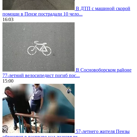
В ДТП с машиной скорой
помощи в Пензе пострадали 10 чело...
16:03
В Сосновоборском районе
77-летний велосипедист погиб пос...
15:00
57-летнего жителя Пензы
обвиняют в расправе над знакомым...