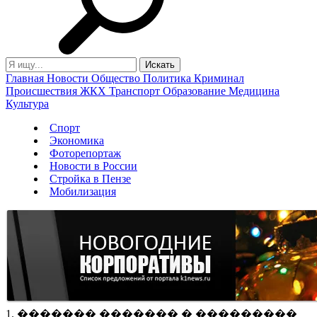
Главная
Новости
Общество
Политика
Криминал
Происшествия
ЖКХ
Транспорт
Образование
Медицина
Культура
Спорт
Экономика
Фоторепортаж
Новости в России
Стройка в Пензе
Мобилизация
1. ������� ������� � ���������