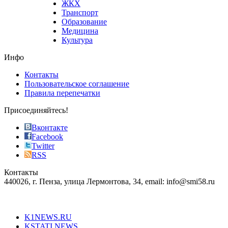
ЖКХ
best
Транспорт
phyrevape.com
Образование
vape
Медицина
store
Культура
on
the
Инфо
pursuit
of
Контакты
the
Пользовательское соглашение
most
Правила перепечатки
effective
sophistication
Присоединяйтесь!
also
just
Вконтакте
the
Facebook
right
Twitter
blend
RSS
in
Контакты
creation
440026, г. Пенза, улица Лермонтова, 34, email: info@smi58.ru
completely
unique
Все порталы НМГ
dazzling
type.
K1NEWS.RU
reddit
KSTATI.NEWS
sevenfridayreplica.ru