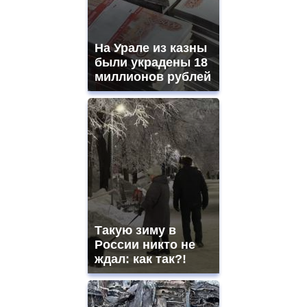
movement.
https://gradewatches.to/
mens
and
На Урале из казны
ladies
были украдены 18
watches
миллионов рублей
for
sale.
https://www.replicasrelojes.to/
mens
and
ladies
watches
for
sale.
best
vape
shops
Такую зиму в
site.
offer
России никто не
all
ждал: как так?!
kinds
of
high
quality