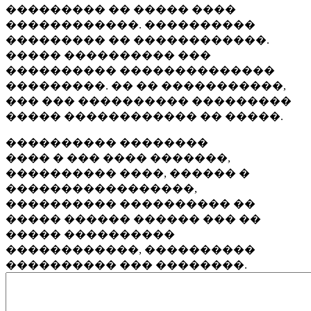
��������� �� ����� ����
������������. ����������
��������� �� ������������.
����� ���������� ���
���������� ��������������
���������. �� �� �����������,
��� ��� ���������� ���������
����� ������������ �� �����.
���������� ��������
���� � ��� ���� �������,
���������� ����, ������ �
�����������������,
���������� ���������� ��
����� ������ ������ ��� ��
����� ����������
������������, ����������
���������� ��� ��������.