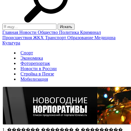
Главная
Новости
Общество
Политика
Криминал
Происшествия
ЖКХ
Транспорт
Образование
Медицина
Культура
Спорт
Экономика
Фоторепортаж
Новости в России
Стройка в Пензе
Мобилизация
1. ������� ������� � ���������