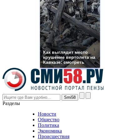
https://www.phoenix-
suns.ru/
which
you
need.
replica
franck
muller
rolex
Как выглядит место
even
крушение вертолета на
though
Кавказе: смотреть
the
prices
are
higher
however
visitors
nevertheless
Разделы
believe
that
Новости
good
Общество
value.
Политика
who
Экономика
sells
Происшествия
the