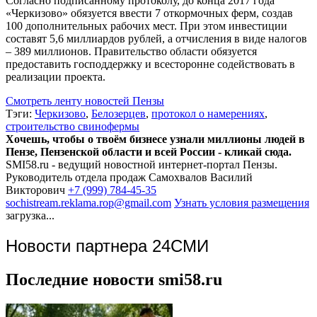
Согласно подписанному протоколу, до конца 2017 года
«Черкизово» обязуется ввести 7 откормочных ферм, создав
100 дополнительных рабочих мест. При этом инвестиции
составят 5,6 миллиардов рублей, а отчисления в виде налогов
– 389 миллионов. Правительство области обязуется
предоставить господдержку и всесторонне содействовать в
реализации проекта.
Смотреть ленту новостей Пензы
Тэги:
Черкизово
,
Белозерцев
,
протокол о намерениях
,
строительство свинофермы
Хочешь, чтобы о твоём бизнесе узнали миллионы людей в
Пензе, Пензенской области и всей России - кликай сюда.
SMI58.ru - ведущий новостной интернет-портал Пензы.
Руководитель отдела продаж
Самохвалов Василий
Викторович
+7 (999) 784-45-35
sochistream.reklama.rop@gmail.com
Узнать условия размещения
загрузка...
Новости партнера 24СМИ
Последние новости smi58.ru