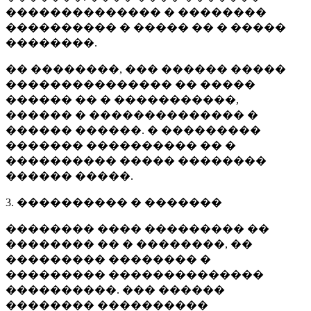
�������������� � ��������
���������� � ����� �� � �����
��������.
�� ��������, ��� ������ �����
��������������� �� �����
������ �� � �����������,
������ � �������������� �
������ ������. � ���������
������� ���������� �� �
���������� ����� ��������
������ �����.
3. ���������� � �������
�������� ���� ��������� ��
�������� �� � ��������, ��
��������� �������� �
��������� ��������������
����������. ��� ������
�������� ����������