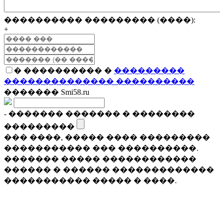
���������� ��������� (����):
+
� ���������� �
���������
�������������� ����������
������� Smi58.ru
- ������� ������� � ��������
���������
��� ����, ����� ���� ���������
����������� ��� ����������.
������� ����� ������������
������ � ������ �������������
����������� ����� � ����.