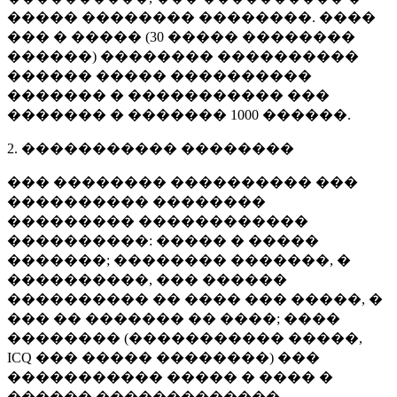
����� �������� ��������. ����
��� � ����� (
30 �����
��������
������) �������� ����������
������ ����� ����������
������� � ����������� ���
������� � �������
1000 ������
.
2. ����������� ��������
��� �������� ���������� ���
���������� ��������
��������� ������������
����������: ����� � �����
�������; �������� �������, �
����������, ��� ������
���������� �� ���� ��� �����, �
��� �� ������� �� ����; ����
�������� (����������� �����,
ICQ ��� ����� ��������) ���
����������� ����� � ���� �
������ �������������.