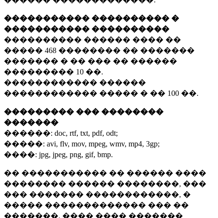
����������� ���������� �
����������� ����������
���������� ������ ���� ��
�����
468 ��������
�� �������
������� � �� ��� �� ������
���������
10 ��.
������������ ������
������������ ����� � ��
100 ��.
��������� ��� ��������
�������
������:
doc, rtf, txt, pdf, odt;
�����:
avi, flv, mov, mpeg, wmv, mp4, 3gp;
����:
jpg, jpeg, png, gif, bmp.
�� ����������� �� ������ ����
�������� ������ ��������, ���
��� ������� ������������, �
����� ������������� ��� ��
�������. ���� ���� �������