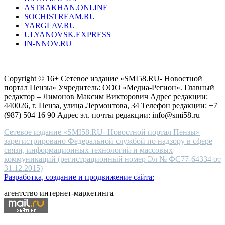
ASTRAKHAN.ONLINE
sevenfriday
SOCHISTREAM.RU
outlet
YARGLAV.RU
is
ULYANOVSK.EXPRESS
the
IN-NNOV.RU
first
choice
Согласие на обработку персональных данных
Политика по
for
защите персональных данных
high-
Copyright © 16+ Сетевое издание «SMI58.RU- Новостной
end
портал Пензы» Учредитель: ООО «Медиа-Регион». Главный
people.
редактор – Лимонов Максим Викторович Адрес редакции:
440026, г. Пенза, улица Лермонтова, 34 Телефон редакции: +7
(987) 504 16 90 Адрес эл. почты редакции: info@smi58.ru
Сетевое издание «SMI58.RU- Новостной портал Пензы»
зарегистрировано Федеральной службой по надзору в сфере
связи, информационных технологий и массовых
коммуникаций (регистрационный номер Эл № ФС77-64334 от
31.12.2015)
Разработка, создание и продвижение сайта:
агентство интернет-маркетинга