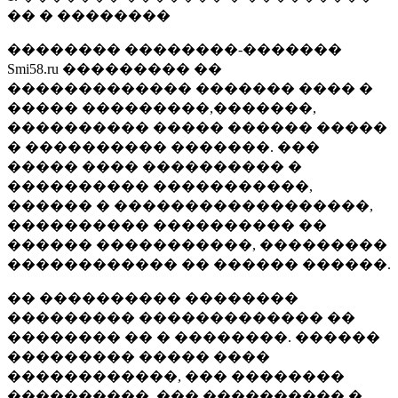
�� � ��������
�������� ��������-�������
Smi58.ru ��������� ��
������������� ������� ���� �
����� ���������,�������,
���������� ����� ������ �����
� ���������� �������. ���
����� ���� ���������� �
���������� �����������,
������ � ������������������,
���������� ���������� ��
������ �����������, ���������
������������ �� ������ ������.
�� ���������� ��������
��������� ������������� ��
�������� �� � ��������. ������
��������� ����� ����
������������, ��� ��������
����������, ��� ���������� �