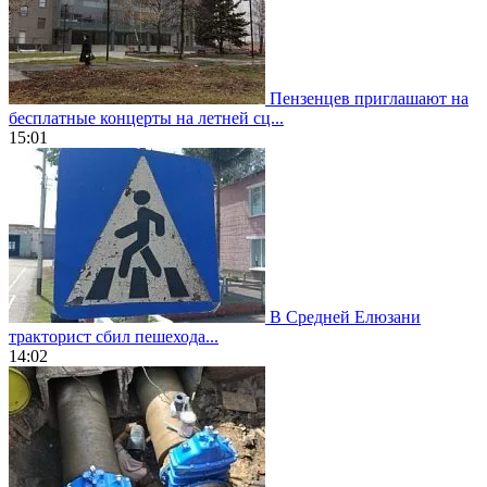
Пензенцев приглашают на
бесплатные концерты на летней сц...
15:01
В Средней Елюзани
тракторист сбил пешехода...
14:02