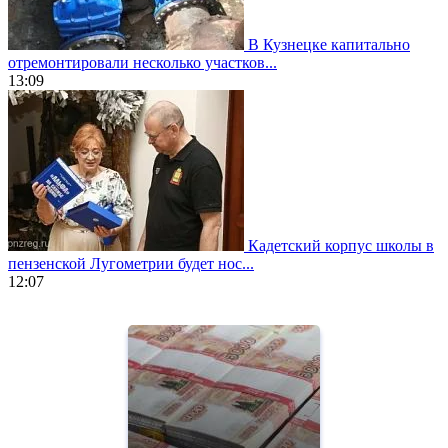
В Кузнецке капитально
отремонтировали несколько участков...
13:09
Кадетский корпус школы в
пензенской Лугометрии будет нос...
12:07
https://www.vapesstores.fr/
meilleure
cigarette
electronique
best
quality
aaa
swiss