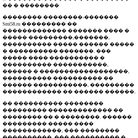
�� � ��������
�������� ��������-�������
Smi58.ru ��������� ��
������������� ������� ���� �
����� ���������,�������,
���������� ����� ������ �����
� ���������� �������. ���
����� ���� ���������� �
���������� �����������,
������ � ������������������,
���������� ���������� ��
������ �����������, ���������
������������ �� ������ ������.
�� ���������� ��������
��������� ������������� ��
�������� �� � ��������. ������
��������� ����� ����
������������, ��� ��������
����������, ��� ���������� �