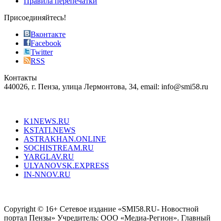
Правила перепечатки
effective
sophistication
Присоединяйтесь!
also
just
Вконтакте
the
Facebook
right
Twitter
blend
RSS
in
Контакты
creation
440026, г. Пенза, улица Лермонтова, 34, email: info@smi58.ru
completely
unique
Все порталы НМГ
dazzling
type.
K1NEWS.RU
reddit
KSTATI.NEWS
sevenfridayreplica.ru
ASTRAKHAN.ONLINE
sevenfriday
SOCHISTREAM.RU
outlet
YARGLAV.RU
is
ULYANOVSK.EXPRESS
the
IN-NNOV.RU
first
choice
Согласие на обработку персональных данных
Политика по
for
защите персональных данных
high-
Copyright © 16+ Сетевое издание «SMI58.RU- Новостной
end
портал Пензы» Учредитель: ООО «Медиа-Регион». Главный
people.