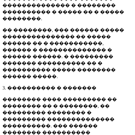
�������������� � ��������
���������� � ����� �� � �����
��������.
�� ��������, ��� ������ �����
��������������� �� �����
������ �� � �����������,
������ � �������������� �
������ ������. � ���������
������� ���������� �� �
���������� ����� ��������
������ �����.
3. ���������� � �������
�������� ���� ��������� ��
�������� �� � ��������, ��
��������� �������� �
��������� ��������������
����������. ��� ������
�������� ����������