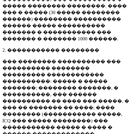
����� �������� ��������. ����
��� � ����� (
30 �����
��������
������) �������� ����������
������ ����� ����������
������� � ����������� ���
������� � �������
1000 ������
.
2. ����������� ��������
��� �������� ���������� ���
���������� ��������
��������� ������������
����������: ����� � �����
�������; �������� �������, �
����������, ��� ������
���������� �� ���� ��� �����, �
��� �� ������� �� ����; ����
�������� (����������� �����,
ICQ ��� ����� ��������) ���
����������� ����� � ���� �
������ �������������.