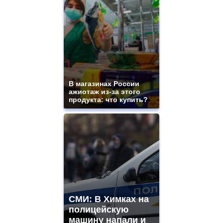
and
ladies
watches
for
sale.
best
vape
shops
site.
В магазинах России
offer
ажиотаж из-за этого
all
продукта: что купить?
kinds
of
high
quality
https://www.phoenix-
suns.ru/
which
you
need.
replica
franck
СМИ: В Химках на
muller
полицейскую
rolex
машину напали и
even