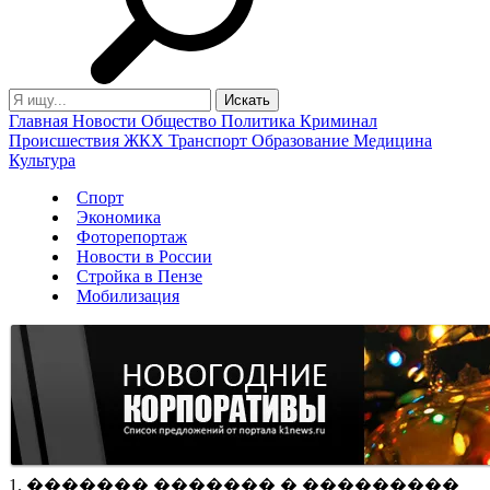
Главная
Новости
Общество
Политика
Криминал
Происшествия
ЖКХ
Транспорт
Образование
Медицина
Культура
Спорт
Экономика
Фоторепортаж
Новости в России
Стройка в Пензе
Мобилизация
1. ������� ������� � ���������