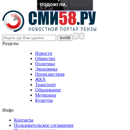
though
подожгли.
the
prices
are
higher
however
visitors
nevertheless
Разделы
believe
that
Новости
good
Общество
value.
Политика
who
Экономика
sells
Происшествия
the
ЖКХ
best
Транспорт
phyrevape.com
Образование
vape
Медицина
store
Культура
on
the
Инфо
pursuit
of
Контакты
the
Пользовательское соглашение
most