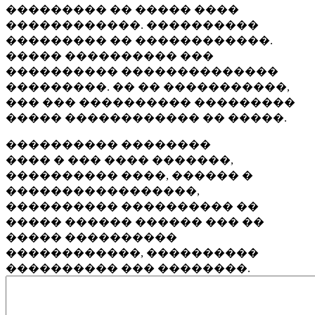
��������� �� ����� ����
������������. ����������
��������� �� ������������.
����� ���������� ���
���������� ��������������
���������. �� �� �����������,
��� ��� ���������� ���������
����� ������������ �� �����.
���������� ��������
���� � ��� ���� �������,
���������� ����, ������ �
�����������������,
���������� ���������� ��
����� ������ ������ ��� ��
����� ����������
������������, ����������
���������� ��� ��������.