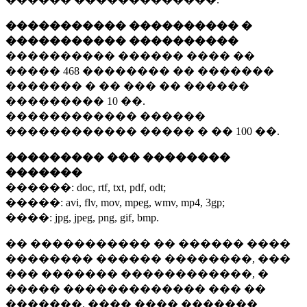
����������� ���������� �
����������� ����������
���������� ������ ���� ��
�����
468 ��������
�� �������
������� � �� ��� �� ������
���������
10 ��.
������������ ������
������������ ����� � ��
100 ��.
��������� ��� ��������
�������
������:
doc, rtf, txt, pdf, odt;
�����:
avi, flv, mov, mpeg, wmv, mp4, 3gp;
����:
jpg, jpeg, png, gif, bmp.
�� ����������� �� ������ ����
�������� ������ ��������, ���
��� ������� ������������, �
����� ������������� ��� ��
�������. ���� ���� �������