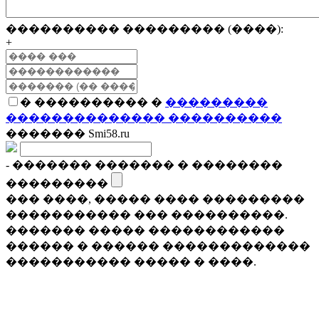
���������� ��������� (����):
+
� ���������� �
���������
�������������� ����������
������� Smi58.ru
- ������� ������� � ��������
���������
��� ����, ����� ���� ���������
����������� ��� ����������.
������� ����� ������������
������ � ������ �������������
����������� ����� � ����.