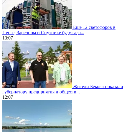
Еще 12 светофоров в
Пензе, Заречном и Спутнике будут ада...
13:07
Жители Бекова показали
губернатору предприятия и обществ...
12:07