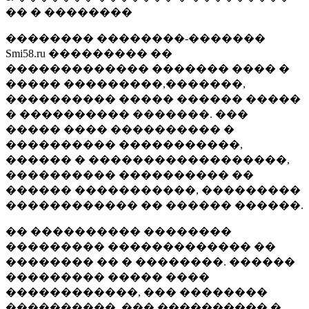
�� � ��������
�������� ��������-�������
Smi58.ru ��������� ��
������������� ������� ���� �
����� ���������,�������,
���������� ����� ������ �����
� ���������� �������. ���
����� ���� ���������� �
���������� �����������,
������ � ������������������,
���������� ���������� ��
������ �����������, ���������
������������ �� ������ ������.
�� ���������� ��������
��������� ������������� ��
�������� �� � ��������. ������
��������� ����� ����
������������, ��� ��������
����������, ��� ���������� �