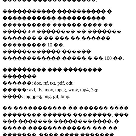
����������� ���������� �
����������� ����������
���������� ������ ���� ��
�����
468 ��������
�� �������
������� � �� ��� �� ������
���������
10 ��.
������������ ������
������������ ����� � ��
100 ��.
��������� ��� ��������
�������
������:
doc, rtf, txt, pdf, odt;
�����:
avi, flv, mov, mpeg, wmv, mp4, 3gp;
����:
jpg, jpeg, png, gif, bmp.
�� ����������� �� ������ ����
�������� ������ ��������, ���
��� ������� ������������, �
����� ������������� ��� ��
�������. ���� ���� �������