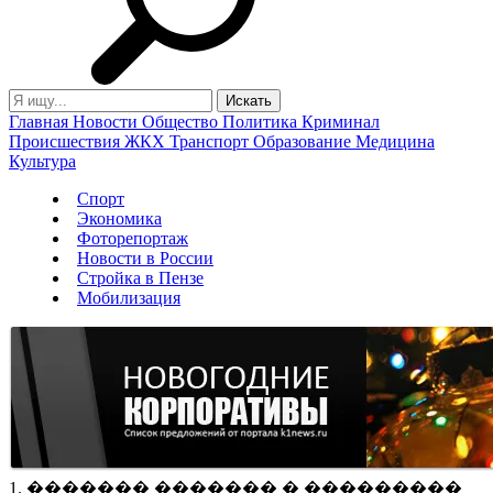
Главная
Новости
Общество
Политика
Криминал
Происшествия
ЖКХ
Транспорт
Образование
Медицина
Культура
Спорт
Экономика
Фоторепортаж
Новости в России
Стройка в Пензе
Мобилизация
1. ������� ������� � ���������