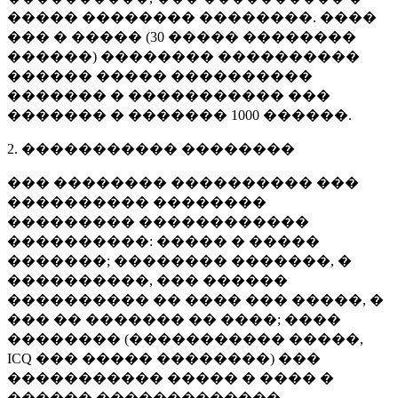
����� �������� ��������. ����
��� � ����� (
30 �����
��������
������) �������� ����������
������ ����� ����������
������� � ����������� ���
������� � �������
1000 ������
.
2. ����������� ��������
��� �������� ���������� ���
���������� ��������
��������� ������������
����������: ����� � �����
�������; �������� �������, �
����������, ��� ������
���������� �� ���� ��� �����, �
��� �� ������� �� ����; ����
�������� (����������� �����,
ICQ ��� ����� ��������) ���
����������� ����� � ���� �
������ �������������.