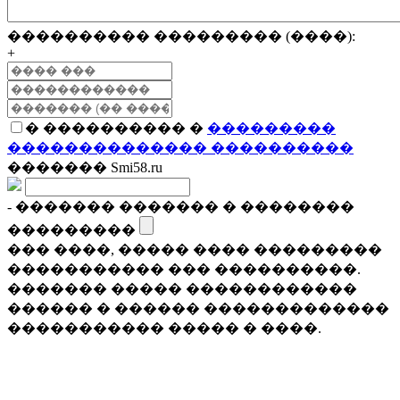
���������� ��������� (����):
+
� ���������� �
���������
�������������� ����������
������� Smi58.ru
- ������� ������� � ��������
���������
��� ����, ����� ���� ���������
����������� ��� ����������.
������� ����� ������������
������ � ������ �������������
����������� ����� � ����.