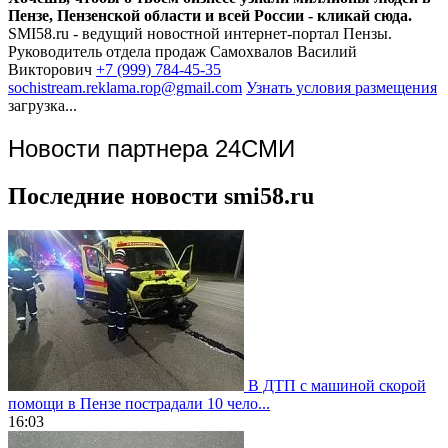
Пензе, Пензенской области и всей России - кликай сюда.
SMI58.ru - ведущий новостной интернет-портал Пензы.
Руководитель отдела продаж
Самохвалов Василий
Викторович
+7 (999) 784-45-35
sochistream.reklama.rop@gmail.com
Узнать условия размещения
загрузка...
Новости партнера 24СМИ
Последние новости smi58.ru
В ДТП с машиной скорой
помощи в Пензе пострадали 10 чело...
16:03