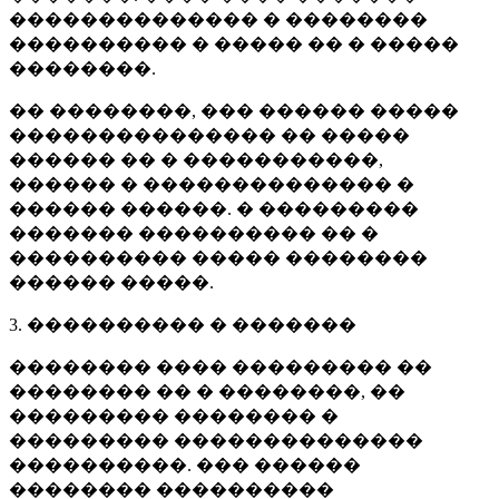
�������������� � ��������
���������� � ����� �� � �����
��������.
�� ��������, ��� ������ �����
��������������� �� �����
������ �� � �����������,
������ � �������������� �
������ ������. � ���������
������� ���������� �� �
���������� ����� ��������
������ �����.
3. ���������� � �������
�������� ���� ��������� ��
�������� �� � ��������, ��
��������� �������� �
��������� ��������������
����������. ��� ������
�������� ����������