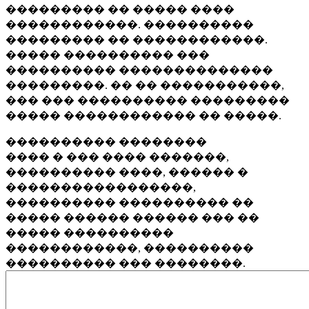
��������� �� ����� ����
������������. ����������
��������� �� ������������.
����� ���������� ���
���������� ��������������
���������. �� �� �����������,
��� ��� ���������� ���������
����� ������������ �� �����.
���������� ��������
���� � ��� ���� �������,
���������� ����, ������ �
�����������������,
���������� ���������� ��
����� ������ ������ ��� ��
����� ����������
������������, ����������
���������� ��� ��������.