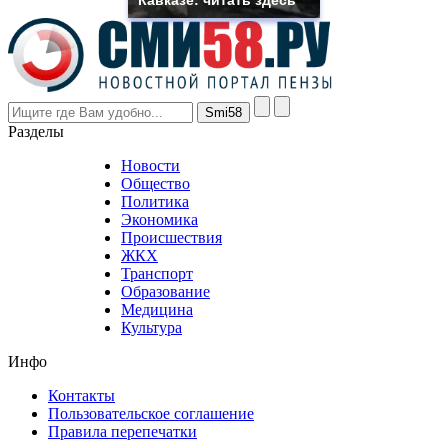
the
prices
are
higher
however
visitors
nevertheless
Разделы
believe
that
Новости
good
Общество
value.
Политика
who
Экономика
sells
Происшествия
the
ЖКХ
best
Транспорт
phyrevape.com
Образование
vape
Медицина
store
Культура
on
the
Инфо
pursuit
of
Контакты
the
Пользовательское соглашение
most
Правила перепечатки
effective