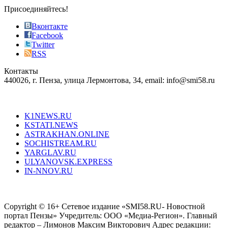
sophistication
Присоединяйтесь!
also
just
Вконтакте
the
Facebook
right
Twitter
blend
RSS
in
Контакты
creation
440026, г. Пенза, улица Лермонтова, 34, email: info@smi58.ru
completely
unique
Все порталы НМГ
dazzling
type.
K1NEWS.RU
reddit
KSTATI.NEWS
sevenfridayreplica.ru
ASTRAKHAN.ONLINE
sevenfriday
SOCHISTREAM.RU
outlet
YARGLAV.RU
is
ULYANOVSK.EXPRESS
the
IN-NNOV.RU
first
choice
Согласие на обработку персональных данных
Политика по
for
защите персональных данных
high-
Copyright © 16+ Сетевое издание «SMI58.RU- Новостной
end
портал Пензы» Учредитель: ООО «Медиа-Регион». Главный
people.
редактор – Лимонов Максим Викторович Адрес редакции: