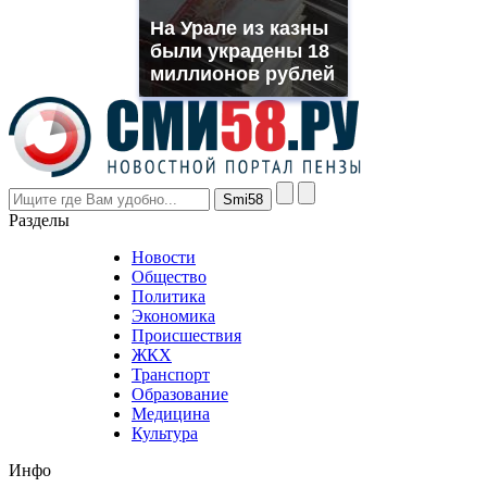
muller
На Урале из казны
rolex
были украдены 18
even
though
миллионов рублей
the
prices
are
higher
however
visitors
nevertheless
Разделы
believe
that
Новости
good
Общество
value.
Политика
who
Экономика
sells
Происшествия
the
ЖКХ
best
Транспорт
phyrevape.com
Образование
vape
Медицина
store
Культура
on
the
Инфо
pursuit