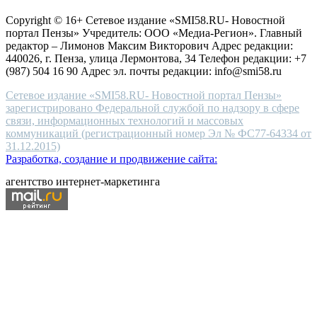
защите персональных данных
high-
Copyright © 16+ Сетевое издание «SMI58.RU- Новостной
end
портал Пензы» Учредитель: ООО «Медиа-Регион». Главный
people.
редактор – Лимонов Максим Викторович Адрес редакции:
440026, г. Пенза, улица Лермонтова, 34 Телефон редакции: +7
(987) 504 16 90 Адрес эл. почты редакции: info@smi58.ru
Сетевое издание «SMI58.RU- Новостной портал Пензы»
зарегистрировано Федеральной службой по надзору в сфере
связи, информационных технологий и массовых
коммуникаций (регистрационный номер Эл № ФС77-64334 от
31.12.2015)
Разработка, создание и продвижение сайта:
агентство интернет-маркетинга