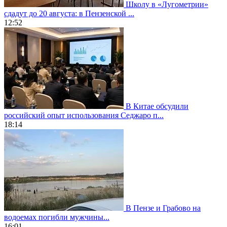
Школу в «Лугометрии»
сдадут до 20 августа: в Пензенской ...
12:52
В Китае обсудили
российский опыт использования Седжаро п...
18:14
В Пензе и Грабово на
водоемах погибли мужчины...
16:01