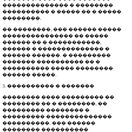
�������������� � ��������
���������� � ����� �� � �����
��������.
�� ��������, ��� ������ �����
��������������� �� �����
������ �� � �����������,
������ � �������������� �
������ ������. � ���������
������� ���������� �� �
���������� ����� ��������
������ �����.
3. ���������� � �������
�������� ���� ��������� ��
�������� �� � ��������, ��
��������� �������� �
��������� ��������������
����������. ��� ������
�������� ����������