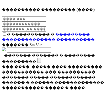
���������� ��������� (����):
+
� ���������� �
���������
�������������� ����������
������� Smi58.ru
- ������� ������� � ��������
���������
��� ����, ����� ���� ���������
����������� ��� ����������.
������� ����� ������������
������ � ������ �������������
����������� ����� � ����.