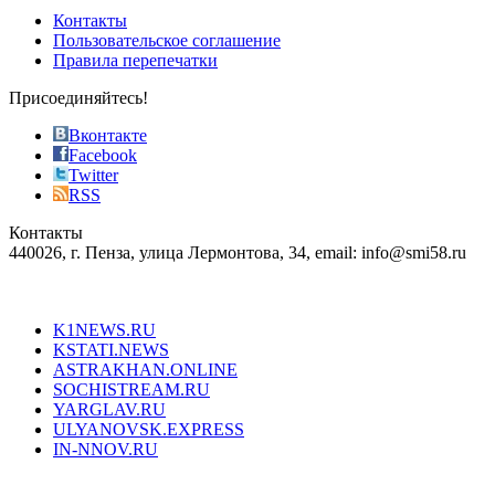
of
Контакты
the
Пользовательское соглашение
most
Правила перепечатки
effective
sophistication
Присоединяйтесь!
also
just
Вконтакте
the
Facebook
right
Twitter
blend
RSS
in
Контакты
creation
440026, г. Пенза, улица Лермонтова, 34, email: info@smi58.ru
completely
unique
Все порталы НМГ
dazzling
type.
K1NEWS.RU
reddit
KSTATI.NEWS
sevenfridayreplica.ru
ASTRAKHAN.ONLINE
sevenfriday
SOCHISTREAM.RU
outlet
YARGLAV.RU
is
ULYANOVSK.EXPRESS
the
IN-NNOV.RU
first
choice
Согласие на обработку персональных данных
Политика по
for