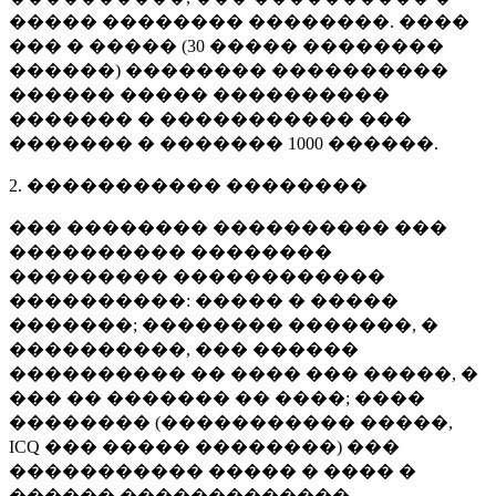
����� �������� ��������. ����
��� � ����� (
30 �����
��������
������) �������� ����������
������ ����� ����������
������� � ����������� ���
������� � �������
1000 ������
.
2. ����������� ��������
��� �������� ���������� ���
���������� ��������
��������� ������������
����������: ����� � �����
�������; �������� �������, �
����������, ��� ������
���������� �� ���� ��� �����, �
��� �� ������� �� ����; ����
�������� (����������� �����,
ICQ ��� ����� ��������) ���
����������� ����� � ���� �
������ �������������.