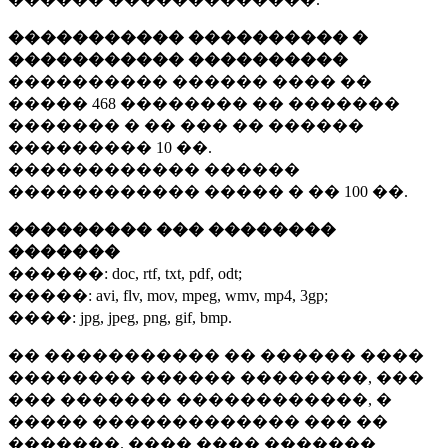
����������� ���������� �
����������� ����������
���������� ������ ���� ��
�����
468 ��������
�� �������
������� � �� ��� �� ������
���������
10 ��.
������������ ������
������������ ����� � ��
100 ��.
��������� ��� ��������
�������
������:
doc, rtf, txt, pdf, odt;
�����:
avi, flv, mov, mpeg, wmv, mp4, 3gp;
����:
jpg, jpeg, png, gif, bmp.
�� ����������� �� ������ ����
�������� ������ ��������, ���
��� ������� ������������, �
����� ������������� ��� ��
�������. ���� ���� �������