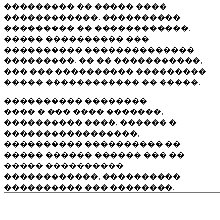
��������� �� ����� ����
������������. ����������
��������� �� ������������.
����� ���������� ���
���������� ��������������
���������. �� �� �����������,
��� ��� ���������� ���������
����� ������������ �� �����.
���������� ��������
���� � ��� ���� �������,
���������� ����, ������ �
�����������������,
���������� ���������� ��
����� ������ ������ ��� ��
����� ����������
������������, ����������
���������� ��� ��������.