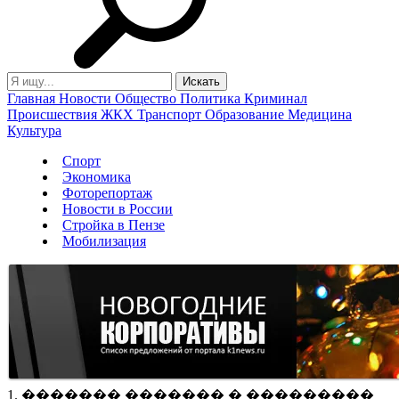
Главная
Новости
Общество
Политика
Криминал
Происшествия
ЖКХ
Транспорт
Образование
Медицина
Культура
Спорт
Экономика
Фоторепортаж
Новости в России
Стройка в Пензе
Мобилизация
1. ������� ������� � ���������