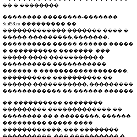
�� � ��������
�������� ��������-�������
Smi58.ru ��������� ��
������������� ������� ���� �
����� ���������,�������,
���������� ����� ������ �����
� ���������� �������. ���
����� ���� ���������� �
���������� �����������,
������ � ������������������,
���������� ���������� ��
������ �����������, ���������
������������ �� ������ ������.
�� ���������� ��������
��������� ������������� ��
�������� �� � ��������. ������
��������� ����� ����
������������, ��� ��������
����������, ��� ���������� �