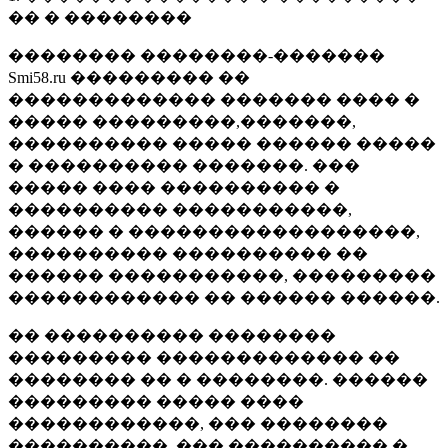
�� � ��������
�������� ��������-�������
Smi58.ru ��������� ��
������������� ������� ���� �
����� ���������,�������,
���������� ����� ������ �����
� ���������� �������. ���
����� ���� ���������� �
���������� �����������,
������ � ������������������,
���������� ���������� ��
������ �����������, ���������
������������ �� ������ ������.
�� ���������� ��������
��������� ������������� ��
�������� �� � ��������. ������
��������� ����� ����
������������, ��� ��������
����������, ��� ���������� �