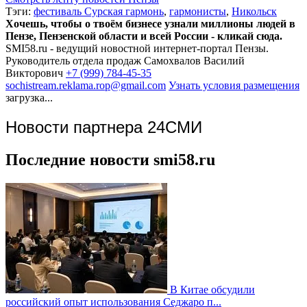
Тэги:
фестиваль Сурская гармонь
,
гармонисты
,
Никольск
Хочешь, чтобы о твоём бизнесе узнали миллионы людей в
Пензе, Пензенской области и всей России - кликай сюда.
SMI58.ru - ведущий новостной интернет-портал Пензы.
Руководитель отдела продаж
Самохвалов Василий
Викторович
+7 (999) 784-45-35
sochistream.reklama.rop@gmail.com
Узнать условия размещения
загрузка...
Новости партнера 24СМИ
Последние новости smi58.ru
В Китае обсудили
российский опыт использования Седжаро п...