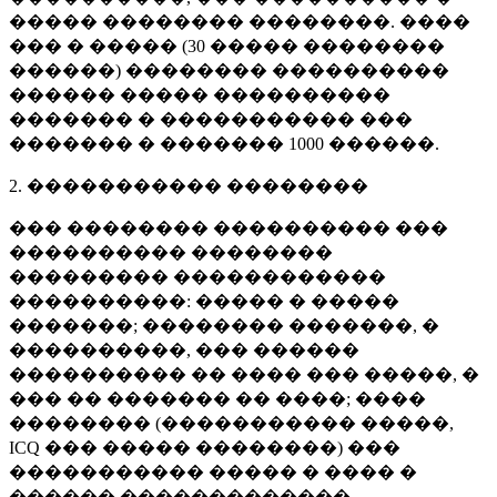
����� �������� ��������. ����
��� � ����� (
30 �����
��������
������) �������� ����������
������ ����� ����������
������� � ����������� ���
������� � �������
1000 ������
.
2. ����������� ��������
��� �������� ���������� ���
���������� ��������
��������� ������������
����������: ����� � �����
�������; �������� �������, �
����������, ��� ������
���������� �� ���� ��� �����, �
��� �� ������� �� ����; ����
�������� (����������� �����,
ICQ ��� ����� ��������) ���
����������� ����� � ���� �
������ �������������.