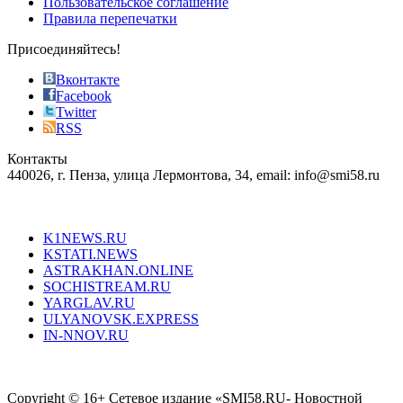
Пользовательское соглашение
most
Правила перепечатки
effective
sophistication
Присоединяйтесь!
also
just
Вконтакте
the
Facebook
right
Twitter
blend
RSS
in
Контакты
creation
440026, г. Пенза, улица Лермонтова, 34, email: info@smi58.ru
completely
unique
Все порталы НМГ
dazzling
type.
K1NEWS.RU
reddit
KSTATI.NEWS
sevenfridayreplica.ru
ASTRAKHAN.ONLINE
sevenfriday
SOCHISTREAM.RU
outlet
YARGLAV.RU
is
ULYANOVSK.EXPRESS
the
IN-NNOV.RU
first
choice
Согласие на обработку персональных данных
Политика по
for
защите персональных данных
high-
Copyright © 16+ Сетевое издание «SMI58.RU- Новостной
end