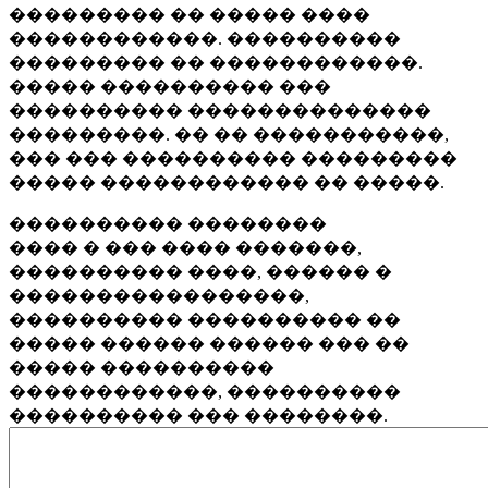
��������� �� ����� ����
������������. ����������
��������� �� ������������.
����� ���������� ���
���������� ��������������
���������. �� �� �����������,
��� ��� ���������� ���������
����� ������������ �� �����.
���������� ��������
���� � ��� ���� �������,
���������� ����, ������ �
�����������������,
���������� ���������� ��
����� ������ ������ ��� ��
����� ����������
������������, ����������
���������� ��� ��������.