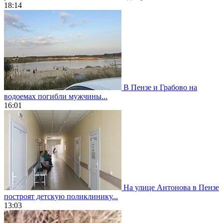
18:14
В Пензе и Грабово на
водоемах погибли мужчины...
16:01
На улице Антонова в Пензе
построят детскую поликлинику...
13:03