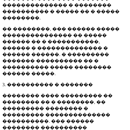
�������������� � ��������
���������� � ����� �� � �����
��������.
�� ��������, ��� ������ �����
��������������� �� �����
������ �� � �����������,
������ � �������������� �
������ ������. � ���������
������� ���������� �� �
���������� ����� ��������
������ �����.
3. ���������� � �������
�������� ���� ��������� ��
�������� �� � ��������, ��
��������� �������� �
��������� ��������������
����������. ��� ������
�������� ����������