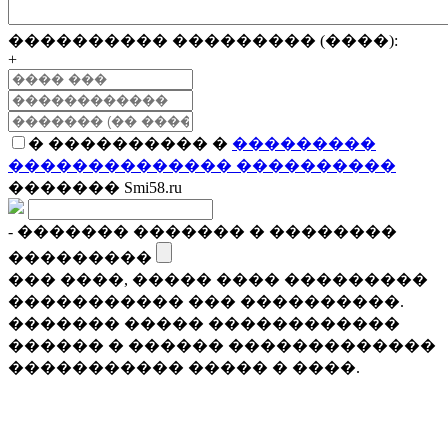
���������� ��������� (����):
+
� ���������� �
���������
�������������� ����������
������� Smi58.ru
- ������� ������� � ��������
���������
��� ����, ����� ���� ���������
����������� ��� ����������.
������� ����� ������������
������ � ������ �������������
����������� ����� � ����.