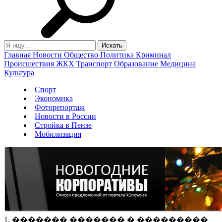
Главная
Новости
Общество
Политика
Криминал
Происшествия
ЖКХ
Транспорт
Образование
Медицина
Культура
Спорт
Экономика
Фоторепортаж
Новости в России
Стройка в Пензе
Мобилизация
1. ������� ������� � ���������