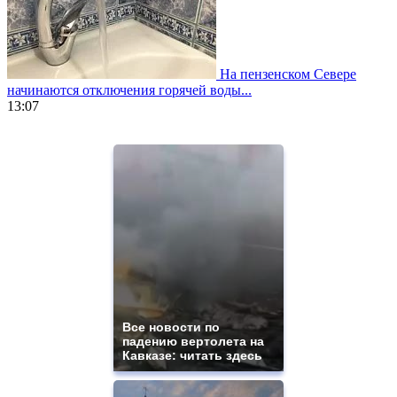
На пензенском Севере
начинаются отключения горячей воды...
13:07
https://www.vapesstores.fr/
meilleure
cigarette
electronique
best
quality
aaa
swiss
movement.
https://gradewatches.to/
mens
and
ladies
Все новости по
падению вертолета на
watches
Кавказе: читать здесь
for
sale.
https://www.replicasrelojes.to/