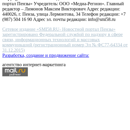
портал Пензы» Учредитель: ООО «Медиа-Регион». Главный
people.
редактор – Лимонов Максим Викторович Адрес редакции:
440026, г. Пенза, улица Лермонтова, 34 Телефон редакции: +7
(987) 504 16 90 Адрес эл. почты редакции: info@smi58.ru
Сетевое издание «SMI58.RU- Новостной портал Пензы»
зарегистрировано Федеральной службой по надзору в сфере
связи, информационных технологий и массовых
коммуникаций (регистрационный номер Эл № ФС77-64334 от
31.12.2015)
Разработка, создание и продвижение сайта:
агентство интернет-маркетинга