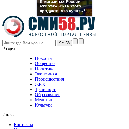
В магазинах России
even
ажиотаж из-за этого
though
продукта: что купить?
the
prices
are
higher
however
visitors
nevertheless
Разделы
believe
that
Новости
good
Общество
value.
Политика
who
Экономика
sells
Происшествия
the
ЖКХ
best
Транспорт
phyrevape.com
Образование
vape
Медицина
store
Культура
on
the
Инфо
pursuit
of
Контакты
the