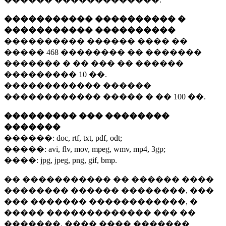
����������� ���������� �
����������� ����������
���������� ������ ���� ��
�����
468 ��������
�� �������
������� � �� ��� �� ������
���������
10 ��.
������������ ������
������������ ����� � ��
100 ��.
��������� ��� ��������
�������
������:
doc, rtf, txt, pdf, odt;
�����:
avi, flv, mov, mpeg, wmv, mp4, 3gp;
����:
jpg, jpeg, png, gif, bmp.
�� ����������� �� ������ ����
�������� ������ ��������, ���
��� ������� ������������, �
����� ������������� ��� ��
�������. ���� ���� �������