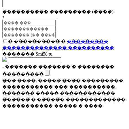
���������� ��������� (����):
+
� ���������� �
���������
�������������� ����������
������� Smi58.ru
- ������� ������� � ��������
���������
��� ����, ����� ���� ���������
����������� ��� ����������.
������� ����� ������������
������ � ������ �������������
����������� ����� � ����.