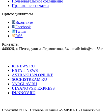
Пользовательское соглашение
most
Правила перепечатки
effective
sophistication
Присоединяйтесь!
also
just
Вконтакте
the
Facebook
right
Twitter
blend
RSS
in
Контакты
creation
440026, г. Пенза, улица Лермонтова, 34, email: info@smi58.ru
completely
unique
Все порталы НМГ
dazzling
type.
K1NEWS.RU
reddit
KSTATI.NEWS
sevenfridayreplica.ru
ASTRAKHAN.ONLINE
sevenfriday
SOCHISTREAM.RU
outlet
YARGLAV.RU
is
ULYANOVSK.EXPRESS
the
IN-NNOV.RU
first
choice
Согласие на обработку персональных данных
Политика по
for
защите персональных данных
high-
Copyright © 16+ Сетевое издание «SMI58.RU- Новостной