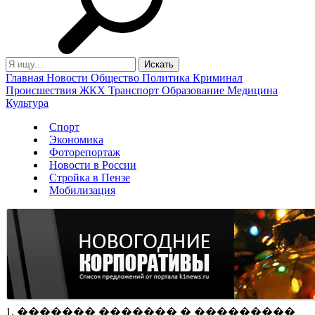
Главная
Новости
Общество
Политика
Криминал
Происшествия
ЖКХ
Транспорт
Образование
Медицина
Культура
Спорт
Экономика
Фоторепортаж
Новости в России
Стройка в Пензе
Мобилизация
1. ������� ������� � ���������