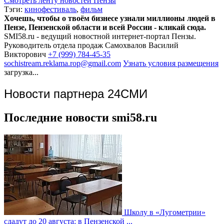
Смотреть ленту новостей Пензы
Тэги:
кинофестиваль
,
фильм
Хочешь, чтобы о твоём бизнесе узнали миллионы людей в
Пензе, Пензенской области и всей России - кликай сюда.
SMI58.ru - ведущий новостной интернет-портал Пензы.
Руководитель отдела продаж
Самохвалов Василий
Викторович
+7 (999) 784-45-35
sochistream.reklama.rop@gmail.com
Узнать условия размещения
загрузка...
Новости партнера 24СМИ
Последние новости smi58.ru
Школу в «Лугометрии»
сдадут до 20 августа: в Пензенской ...