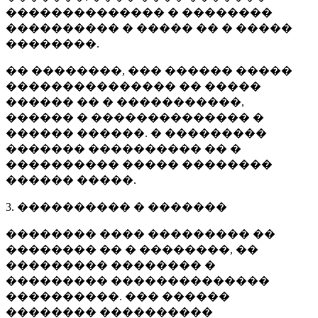
�������������� � ��������
���������� � ����� �� � �����
��������.
�� ��������, ��� ������ �����
��������������� �� �����
������ �� � �����������,
������ � �������������� �
������ ������. � ���������
������� ���������� �� �
���������� ����� ��������
������ �����.
3. ���������� � �������
�������� ���� ��������� ��
�������� �� � ��������, ��
��������� �������� �
��������� ��������������
����������. ��� ������
�������� ����������