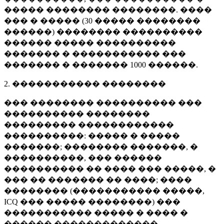
����� �������� ��������. ����
��� � ����� (
30 �����
��������
������) �������� ����������
������ ����� ����������
������� � ����������� ���
������� � �������
1000 ������
.
2. ����������� ��������
��� �������� ���������� ���
���������� ��������
��������� ������������
����������: ����� � �����
�������; �������� �������, �
����������, ��� ������
���������� �� ���� ��� �����, �
��� �� ������� �� ����; ����
�������� (����������� �����,
ICQ ��� ����� ��������) ���
����������� ����� � ���� �
������ �������������.