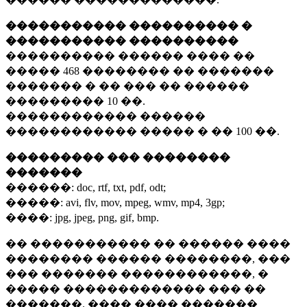
����������� ���������� �
����������� ����������
���������� ������ ���� ��
�����
468 ��������
�� �������
������� � �� ��� �� ������
���������
10 ��.
������������ ������
������������ ����� � ��
100 ��.
��������� ��� ��������
�������
������:
doc, rtf, txt, pdf, odt;
�����:
avi, flv, mov, mpeg, wmv, mp4, 3gp;
����:
jpg, jpeg, png, gif, bmp.
�� ����������� �� ������ ����
�������� ������ ��������, ���
��� ������� ������������, �
����� ������������� ��� ��
�������. ���� ���� �������