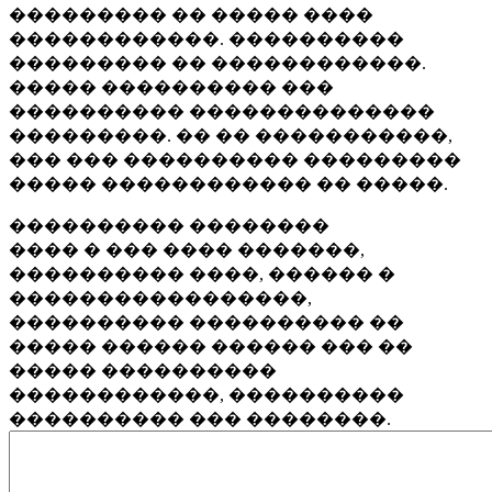
��������� �� ����� ����
������������. ����������
��������� �� ������������.
����� ���������� ���
���������� ��������������
���������. �� �� �����������,
��� ��� ���������� ���������
����� ������������ �� �����.
���������� ��������
���� � ��� ���� �������,
���������� ����, ������ �
�����������������,
���������� ���������� ��
����� ������ ������ ��� ��
����� ����������
������������, ����������
���������� ��� ��������.