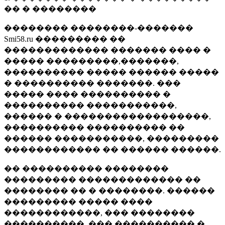
�� � ��������
�������� ��������-�������
Smi58.ru ��������� ��
������������� ������� ���� �
����� ���������,�������,
���������� ����� ������ �����
� ���������� �������. ���
����� ���� ���������� �
���������� �����������,
������ � ������������������,
���������� ���������� ��
������ �����������, ���������
������������ �� ������ ������.
�� ���������� ��������
��������� ������������� ��
�������� �� � ��������. ������
��������� ����� ����
������������, ��� ��������
����������, ��� ���������� �