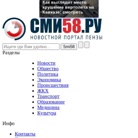
Как выглядит место
even
крушение вертолета на
though
Кавказе: смотреть
the
prices
are
higher
however
visitors
nevertheless
Разделы
believe
that
Новости
good
Общество
value.
Политика
who
Экономика
sells
Происшествия
the
ЖКХ
best
Транспорт
phyrevape.com
Образование
vape
Медицина
store
Культура
on
the
Инфо
pursuit
of
Контакты
the