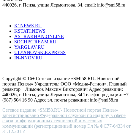
440026, г. Пенза, улица Лермонтова, 34, email: info@smi58.ru
completely
unique
Все порталы НМГ
dazzling
type.
K1NEWS.RU
reddit
KSTATI.NEWS
sevenfridayreplica.ru
ASTRAKHAN.ONLINE
sevenfriday
SOCHISTREAM.RU
outlet
YARGLAV.RU
is
ULYANOVSK.EXPRESS
the
IN-NNOV.RU
first
choice
Согласие на обработку персональных данных
Политика по
for
защите персональных данных
high-
Copyright © 16+ Сетевое издание «SMI58.RU- Новостной
end
портал Пензы» Учредитель: ООО «Медиа-Регион». Главный
people.
редактор – Лимонов Максим Викторович Адрес редакции:
440026, г. Пенза, улица Лермонтова, 34 Телефон редакции: +7
(987) 504 16 90 Адрес эл. почты редакции: info@smi58.ru
Сетевое издание «SMI58.RU- Новостной портал Пензы»
зарегистрировано Федеральной службой по надзору в сфере
связи, информационных технологий и массовых
коммуникаций (регистрационный номер Эл № ФС77-64334 от
31.12.2015)