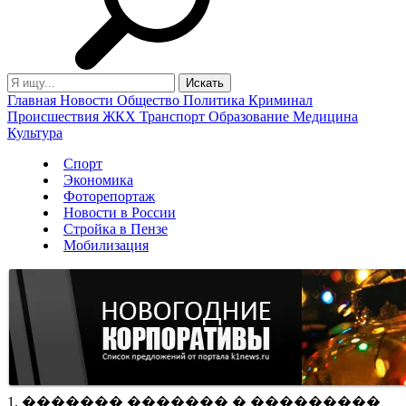
Главная
Новости
Общество
Политика
Криминал
Происшествия
ЖКХ
Транспорт
Образование
Медицина
Культура
Спорт
Экономика
Фоторепортаж
Новости в России
Стройка в Пензе
Мобилизация
1. ������� ������� � ���������