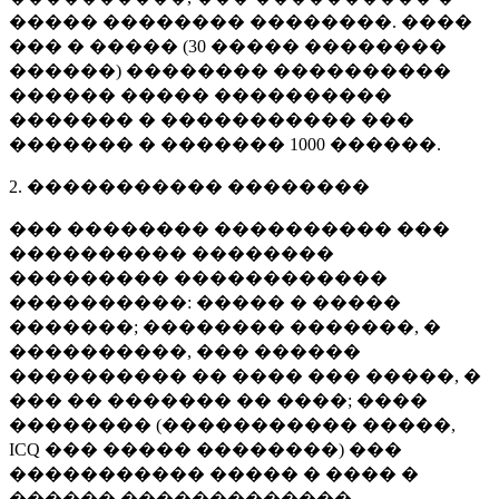
����� �������� ��������. ����
��� � ����� (
30 �����
��������
������) �������� ����������
������ ����� ����������
������� � ����������� ���
������� � �������
1000 ������
.
2. ����������� ��������
��� �������� ���������� ���
���������� ��������
��������� ������������
����������: ����� � �����
�������; �������� �������, �
����������, ��� ������
���������� �� ���� ��� �����, �
��� �� ������� �� ����; ����
�������� (����������� �����,
ICQ ��� ����� ��������) ���
����������� ����� � ���� �
������ �������������.