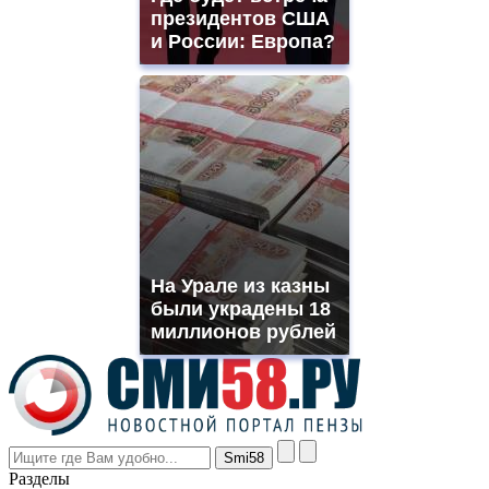
offer
президентов США
all
и России: Европа?
kinds
of
high
quality
https://www.phoenix-
suns.ru/
which
you
need.
replica
franck
muller
На Урале из казны
rolex
были украдены 18
even
though
миллионов рублей
the
prices
are
higher
however
visitors
nevertheless
Разделы
believe