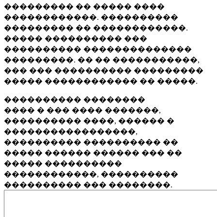
��������� �� ����� ����
������������. ����������
��������� �� ������������.
����� ���������� ���
���������� ��������������
���������. �� �� �����������,
��� ��� ���������� ���������
����� ������������ �� �����.
���������� ��������
���� � ��� ���� �������,
���������� ����, ������ �
�����������������,
���������� ���������� ��
����� ������ ������ ��� ��
����� ����������
������������, ����������
���������� ��� ��������.