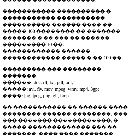
����������� ���������� �
����������� ����������
���������� ������ ���� ��
�����
468 ��������
�� �������
������� � �� ��� �� ������
���������
10 ��.
������������ ������
������������ ����� � ��
100 ��.
��������� ��� ��������
�������
������:
doc, rtf, txt, pdf, odt;
�����:
avi, flv, mov, mpeg, wmv, mp4, 3gp;
����:
jpg, jpeg, png, gif, bmp.
�� ����������� �� ������ ����
�������� ������ ��������, ���
��� ������� ������������, �
����� ������������� ��� ��
�������. ���� ���� �������