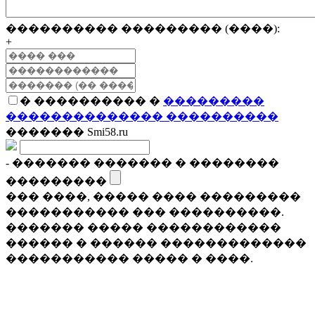
���������� ��������� (����):
+
� ���������� �
���������
�������������� ����������
������� Smi58.ru
- ������� ������� � ��������
���������
��� ����, ����� ���� ���������
����������� ��� ����������.
������� ����� ������������
������ � ������ �������������
����������� ����� � ����.