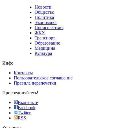
that
Новости
good
Общество
value.
Политика
who
Экономика
sells
Происшествия
the
ЖКХ
best
Транспорт
phyrevape.com
Образование
vape
Медицина
store
Культура
on
the
Инфо
pursuit
of
Контакты
the
Пользовательское соглашение
most
Правила перепечатки
effective
sophistication
Присоединяйтесь!
also
just
Вконтакте
the
Facebook
right
Twitter
blend
RSS
in
Контакты
creation