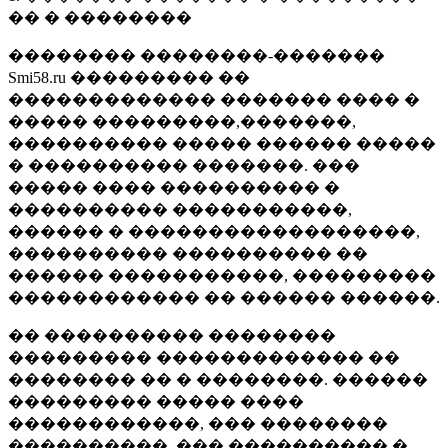
�� � ��������
�������� ��������-�������
Smi58.ru ��������� ��
������������� ������� ���� �
����� ���������,�������,
���������� ����� ������ �����
� ���������� �������. ���
����� ���� ���������� �
���������� �����������,
������ � ������������������,
���������� ���������� ��
������ �����������, ���������
������������ �� ������ ������.
�� ���������� ��������
��������� ������������� ��
�������� �� � ��������. ������
��������� ����� ����
������������, ��� ��������
����������, ��� ���������� �