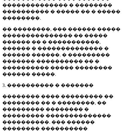
�������������� � ��������
���������� � ����� �� � �����
��������.
�� ��������, ��� ������ �����
��������������� �� �����
������ �� � �����������,
������ � �������������� �
������ ������. � ���������
������� ���������� �� �
���������� ����� ��������
������ �����.
3. ���������� � �������
�������� ���� ��������� ��
�������� �� � ��������, ��
��������� �������� �
��������� ��������������
����������. ��� ������
�������� ����������