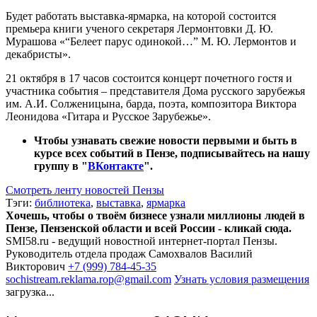
Будет работать выставка-ярмарка, на которой состоится
премьера книги ученого секретаря Лермонтовки Д. Ю.
Мурашова «“Белеет парус одинокой…” М. Ю. Лермонтов и
декабристы».
21 октября в 17 часов состоится концерт почетного гостя и
участника события – представителя Дома русского зарубежья
им. А.И. Солженицына, барда, поэта, композитора Виктора
Леонидова «Гитара и Русское Зарубежье».
Чтобы узнавать свежие новости первыми и быть в
курсе всех событий в Пензе, подписывайтесь на нашу
группу в "
ВКонтакте
".
Смотреть ленту новостей Пензы
Тэги:
библиотека
,
выставка
,
ярмарка
Хочешь, чтобы о твоём бизнесе узнали миллионы людей в
Пензе, Пензенской области и всей России - кликай сюда.
SMI58.ru - ведущий новостной интернет-портал Пензы.
Руководитель отдела продаж
Самохвалов Василий
Викторович
+7 (999) 784-45-35
sochistream.reklama.rop@gmail.com
Узнать условия размещения
загрузка...