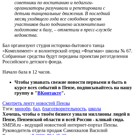
советники по воспитанию и педагоги-
организаторы разучивали и репетировали с
детьми танцевальные движения. В последний
месяц уходящего года все свободное время
участников было подчинено исключительно
подготовке к балу, – отметили в пресс-службе
ведомства.
Бал организуют студия историко-бытового танца
«Комплимент» и волонтерский отряд «Флагман» школы № 67.
Собранные средства будут переданы проектам реготделения
Российского детского фонда.
Начало бала в 12 часов.
Чтобы узнавать свежие новости первыми и быть в
курсе всех событий в Пензе, подписывайтесь на нашу
группу в "
ВКонтакте
".
Смотреть ленту новостей Пензы
Тэги:
минобр
,
бал
,
благотворительность
,
школа
Хочешь, чтобы о твоём бизнесе узнали миллионы людей в
Пензе, Пензенской области и всей России - кликай сюда.
SMI58.ru - ведущий новостной интернет-портал Пензы.
Руководитель отдела продаж
Самохвалов Василий