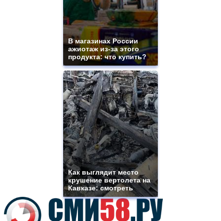
best
vape
shops
site.
В магазинах России
offer
ажиотаж из-за этого
all
продукта: что купить?
kinds
of
high
quality
https://www.phoenix-
suns.ru/
which
you
need.
replica
franck
muller
rolex
Как выглядит место
even
крушение вертолета на
though
Кавказе: смотреть
the
prices
are
higher