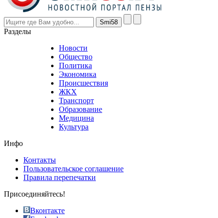
however
visitors
nevertheless
Разделы
believe
that
Новости
good
Общество
value.
Политика
who
Экономика
sells
Происшествия
the
ЖКХ
best
Транспорт
phyrevape.com
Образование
vape
Медицина
store
Культура
on
the
Инфо
pursuit
of
Контакты
the
Пользовательское соглашение
most
Правила перепечатки
effective
sophistication
Присоединяйтесь!
also
just
Вконтакте