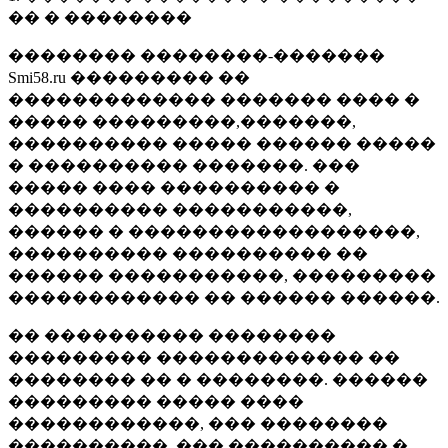
�� � ��������
�������� ��������-�������
Smi58.ru ��������� ��
������������� ������� ���� �
����� ���������,�������,
���������� ����� ������ �����
� ���������� �������. ���
����� ���� ���������� �
���������� �����������,
������ � ������������������,
���������� ���������� ��
������ �����������, ���������
������������ �� ������ ������.
�� ���������� ��������
��������� ������������� ��
�������� �� � ��������. ������
��������� ����� ����
������������, ��� ��������
����������, ��� ���������� �