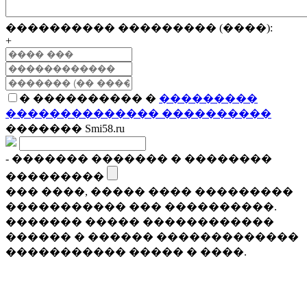
���������� ��������� (����):
+
� ���������� �
���������
�������������� ����������
������� Smi58.ru
- ������� ������� � ��������
���������
��� ����, ����� ���� ���������
����������� ��� ����������.
������� ����� ������������
������ � ������ �������������
����������� ����� � ����.