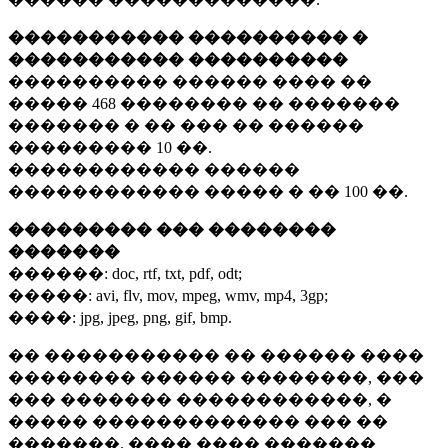
����������� ���������� �
����������� ����������
���������� ������ ���� ��
�����
468 ��������
�� �������
������� � �� ��� �� ������
���������
10 ��.
������������ ������
������������ ����� � ��
100 ��.
��������� ��� ��������
�������
������:
doc, rtf, txt, pdf, odt;
�����:
avi, flv, mov, mpeg, wmv, mp4, 3gp;
����:
jpg, jpeg, png, gif, bmp.
�� ����������� �� ������ ����
�������� ������ ��������, ���
��� ������� ������������, �
����� ������������� ��� ��
�������. ���� ���� �������