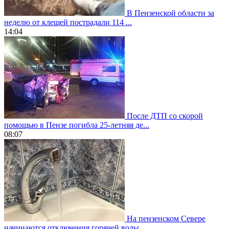
В Пензенской области за
неделю от клещей пострадали 114 ...
14:04
После ДТП со скорой
помощью в Пензе погибла 25-летняя де...
08:07
На пензенском Севере
начинаются отключения горячей воды...