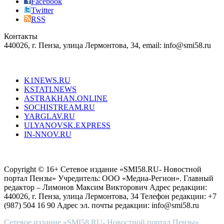
the
Facebook
right
Twitter
blend
RSS
in
Контакты
creation
440026, г. Пенза, улица Лермонтова, 34, email: info@smi58.ru
completely
unique
Все порталы НМГ
dazzling
type.
K1NEWS.RU
reddit
KSTATI.NEWS
sevenfridayreplica.ru
ASTRAKHAN.ONLINE
sevenfriday
SOCHISTREAM.RU
outlet
YARGLAV.RU
is
ULYANOVSK.EXPRESS
the
IN-NNOV.RU
first
choice
Согласие на обработку персональных данных
Политика по
for
защите персональных данных
high-
Copyright © 16+ Сетевое издание «SMI58.RU- Новостной
end
портал Пензы» Учредитель: ООО «Медиа-Регион». Главный
people.
редактор – Лимонов Максим Викторович Адрес редакции:
440026, г. Пенза, улица Лермонтова, 34 Телефон редакции: +7
(987) 504 16 90 Адрес эл. почты редакции: info@smi58.ru
Сетевое издание «SMI58.RU- Новостной портал Пензы»