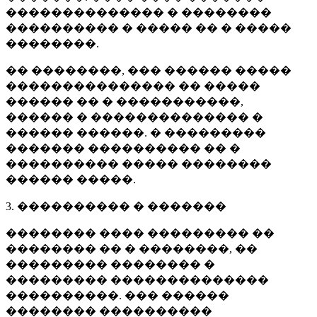
�������������� � ��������
���������� � ����� �� � �����
��������.
�� ��������, ��� ������ �����
��������������� �� �����
������ �� � �����������,
������ � �������������� �
������ ������. � ���������
������� ���������� �� �
���������� ����� ��������
������ �����.
3. ���������� � �������
�������� ���� ��������� ��
�������� �� � ��������, ��
��������� �������� �
��������� ��������������
����������. ��� ������
�������� ����������