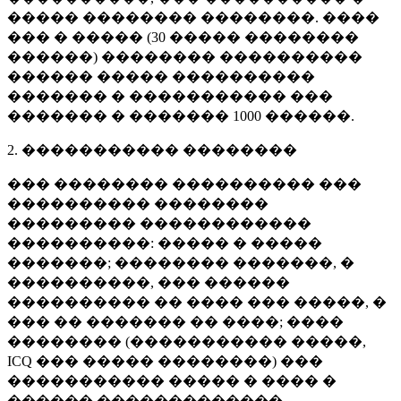
����� �������� ��������. ����
��� � ����� (
30 �����
��������
������) �������� ����������
������ ����� ����������
������� � ����������� ���
������� � �������
1000 ������
.
2. ����������� ��������
��� �������� ���������� ���
���������� ��������
��������� ������������
����������: ����� � �����
�������; �������� �������, �
����������, ��� ������
���������� �� ���� ��� �����, �
��� �� ������� �� ����; ����
�������� (����������� �����,
ICQ ��� ����� ��������) ���
����������� ����� � ���� �
������ �������������.