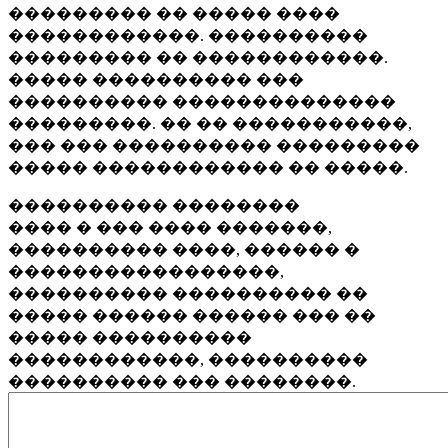
��������� �� ����� ����
������������. ����������
��������� �� ������������.
����� ���������� ���
���������� ��������������
���������. �� �� �����������,
��� ��� ���������� ���������
����� ������������ �� �����.
���������� ��������
���� � ��� ���� �������,
���������� ����, ������ �
�����������������,
���������� ���������� ��
����� ������ ������ ��� ��
����� ����������
������������, ����������
���������� ��� ��������.