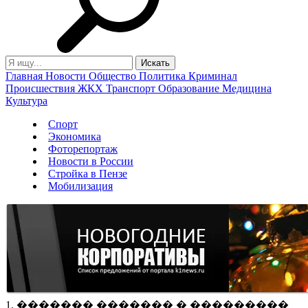
Главная
Новости
Общество
Политика
Криминал
Происшествия
ЖКХ
Транспорт
Образование
Медицина
Культура
Спорт
Экономика
Фоторепортаж
Новости в России
Стройка в Пензе
Мобилизация
1. ������� ������� � ���������