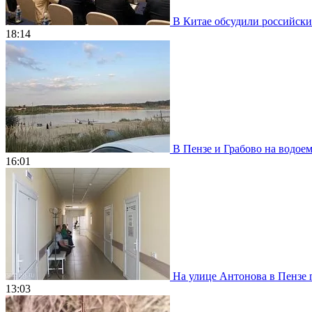
В Китае обсудили российски
18:14
В Пензе и Грабово на водое
16:01
На улице Антонова в Пензе 
13:03