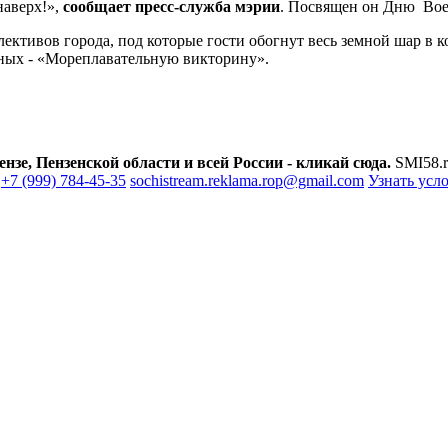
наверх!»,
сообщает пресс-служба мэрии
. Посвящен он Дню Вое
лективов города, под которые гости обогнут весь земной шар в 
ных - «Мореплавательную викторину».
зе, Пензенской области и всей России - кликай сюда.
SMI58.r
+7 (999) 784-45-35
sochistream.reklama.rop@gmail.com
Узнать усл