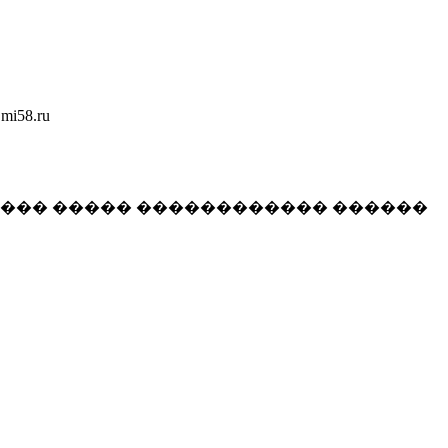
58.ru
���� ����� ������������ ������