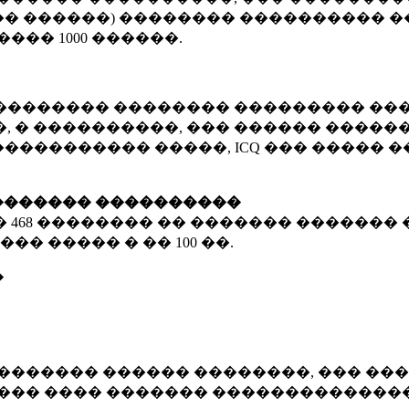
� ������) �������� ���������� �
�����
1000 ������
.
�������� �������� ��������� ���
 � ����������, ��� ������ �������
����������� �����, ICQ ��� �����
������� ����������
�
468 ��������
�� ������� ������� 
��� ����� � ��
100 ��.
�
������� ������ ��������, ��� ���
���� ���� ������� ��������������