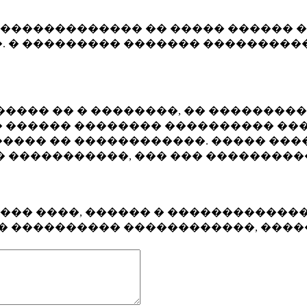
�������������� �� ����� ������ �
. � ��������� ������� ����������
���� �� � ��������, �� ��������
 ������ �������� ���������� ���
���� �� ������������. ����� ���
� �����������, ��� ��� ��������
���� ����, ������ � ������������
�� ���������� ������������, ���