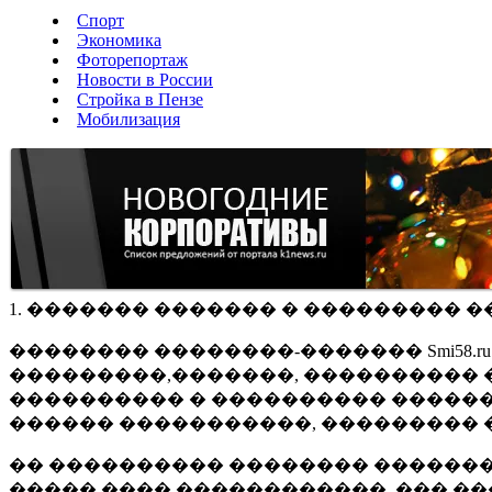
Спорт
Экономика
Фоторепортаж
Новости в России
Стройка в Пензе
Мобилизация
1. ������� ������� � ��������� �
�������� ��������-������� Smi58.
���������,�������, ���������� �
���������� � ���������� ������
������ �����������, ��������� 
�� ���������� �������� �������
����� ���� ������������, ��� ��