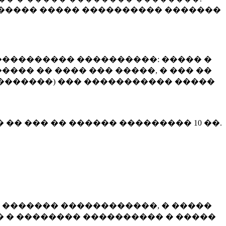
����� ����� ���������� �������
��������� ����������: ����� �
��� �� ���� ��� �����, � ��� ��
 ��������) ��� ����������� �����
� �� ��� �� ������ ���������
10 ��.
 ������� ������������, � �����
 � �������� ���������� � �����