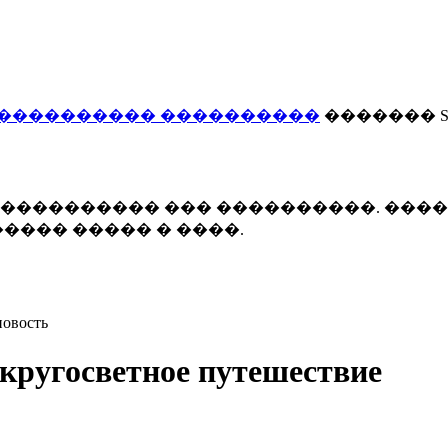
���������� ����������
������� Smi
 ����������� ��� ����������. ���
���� ����� � ����.
новость
 кругосветное путешествие