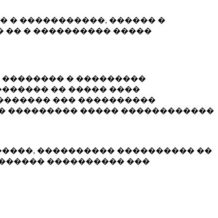
� � �����������, ������ �
 �� � ���������� �����
� �������� � ���������
������ �� ����� ����
������� ��� ����������
�� ��������� ����� ������������
�����, ���������� ���������� ��
������� ���������� ���