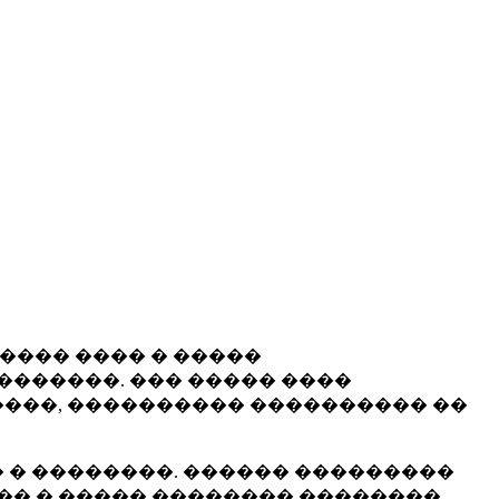
����� ���� � �����
�������. ��� ����� ����
���, ���������� ���������� ��
 � ��������. ������ ���������
�� � ����� �������� ��������.