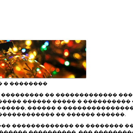
� � ��������
ru ��������� �� ������������� ��
���� ������ ����� � ���������� 
�����, ������ � ���������������
������������ �� ������ ������.
�� ������������� �� �������� ��
������ ����������, ��� ��������