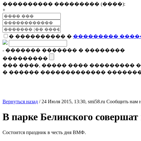
���������� ��������� (����):
+
� ���������� �
��������� ����
- ������� ������� � ��������
���������
��� ����, ����� ���� ���������
� ������ ������������� �������
Вернуться назад
/
24 Июля 2015, 13:30,
smi58.ru
Сообщить нам 
В парке Белинского совершат
Состоится праздник в честь дня ВМФ.