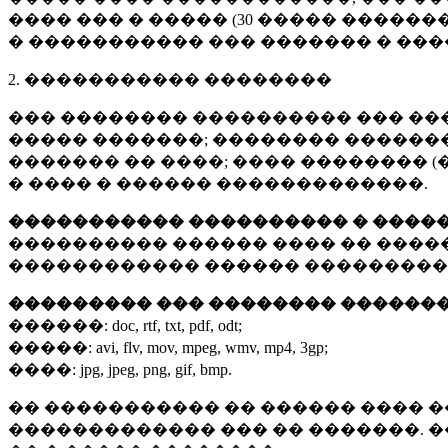
���� ��� � ����� (
30 �����
�������
� ����������� ��� ������� � ��
2. ����������� ��������
��� �������� ���������� ��� ��
����� �������; �������� �������,
������� �� ����; ���� �������� (
� ���� � ������ �������������.
����������� ���������� � ����
���������� ������ ���� �� ����
������������ ������ ���������
��������� ��� �������� ������
������:
doc, rtf, txt, pdf, odt;
�����:
avi, flv, mov, mpeg, wmv, mp4, 3gp;
����:
jpg, jpeg, png, gif, bmp.
�� ����������� �� ������ ���� �
������������� ��� �� �������. 