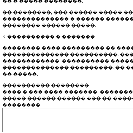
�� � ����� ��������.
�� ��������, ��� ������ ����� �
�������������� � ������ ������
�������� ������ �����.
3. ���������� � �������
�������� ���� ��������� �� ����
�������������� ����������. ���
������������. ���������� �����
�������������� ���������. �� �
�� �����.
���������� ��������
���� � ��� ���� �������, ������
����� ������ ������ ��� �� ���
��������.