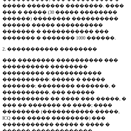
����� �������� ��������. ����
��� � ����� (
30 �����
��������
������) �������� ����������
������ ����� ����������
������� � ����������� ���
������� � �������
1000 ������
.
2. ����������� ��������
��� �������� ���������� ���
���������� ��������
��������� ������������
����������: ����� � �����
�������; �������� �������, �
����������, ��� ������
���������� �� ���� ��� �����, �
��� �� ������� �� ����; ����
�������� (����������� �����,
ICQ ��� ����� ��������) ���
����������� ����� � ���� �
������ �������������.