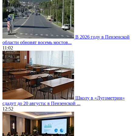
В 2026 году в Пензенской
области обновят восемь мостов...
11:02
Школу в «Лугометрии»
сдадут до 20 августа: в Пензенской ...
12:52