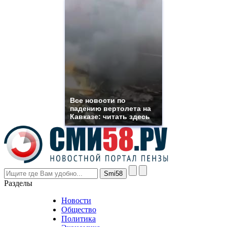
high
quality
https://www.phoenix-
suns.ru/
which
you
need.
replica
franck
muller
rolex
Все новости по
even
падению вертолета на
though
Кавказе: читать здесь
the
prices
are
higher
however
visitors
nevertheless
Разделы
believe
that
Новости
good
Общество
value.
Политика
who