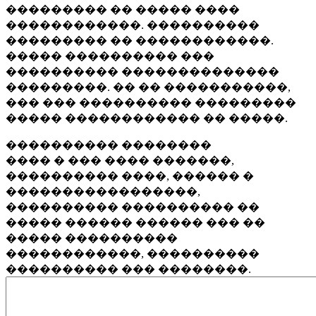
��������� �� ����� ����
������������. ����������
��������� �� ������������.
����� ���������� ���
���������� ��������������
���������. �� �� �����������,
��� ��� ���������� ���������
����� ������������ �� �����.
���������� ��������
���� � ��� ���� �������,
���������� ����, ������ �
�����������������,
���������� ���������� ��
����� ������ ������ ��� ��
����� ����������
������������, ����������
���������� ��� ��������.