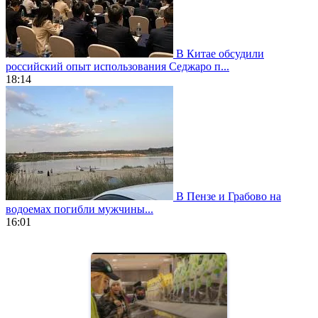
В Китае обсудили
российский опыт использования Седжаро п...
18:14
В Пензе и Грабово на
водоемах погибли мужчины...
16:01
https://www.vapesstores.fr/
meilleure
cigarette
electronique
best
quality