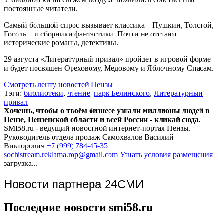
постоянные читатели.
Самый большой спрос вызывает классика – Пушкин, Толстой,
Гоголь – и сборники фантастики. Почти не отстают
исторические романы, детективы.
29 августа «Литературный привал» пройдет в игровой форме
и будет посвящен Ореховому, Медовому и Яблочному Спасам.
Смотреть ленту новостей Пензы
Тэги:
библиотеки
,
чтение
,
парк Белинского
,
Литературный
привал
Хочешь, чтобы о твоём бизнесе узнали миллионы людей в
Пензе, Пензенской области и всей России - кликай сюда.
SMI58.ru - ведущий новостной интернет-портал Пензы.
Руководитель отдела продаж
Самохвалов Василий
Викторович
+7 (999) 784-45-35
sochistream.reklama.rop@gmail.com
Узнать условия размещения
загрузка...
Новости партнера 24СМИ
Последние новости smi58.ru