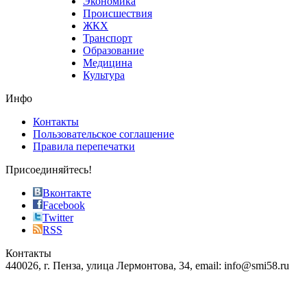
Экономика
sells
Происшествия
the
ЖКХ
best
Транспорт
phyrevape.com
Образование
vape
Медицина
store
Культура
on
the
Инфо
pursuit
of
Контакты
the
Пользовательское соглашение
most
Правила перепечатки
effective
sophistication
Присоединяйтесь!
also
just
Вконтакте
the
Facebook
right
Twitter
blend
RSS
in
Контакты
creation
440026, г. Пенза, улица Лермонтова, 34, email: info@smi58.ru
completely
unique
Все порталы НМГ
dazzling
type.