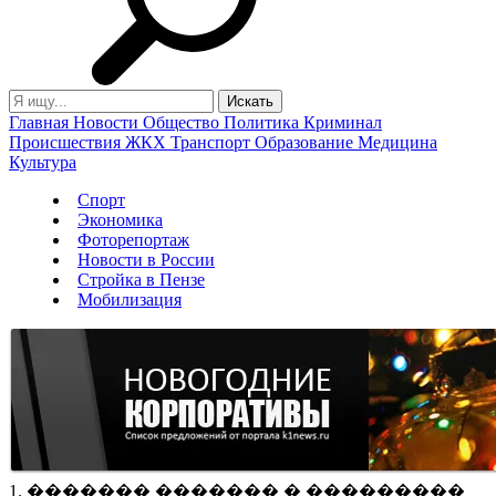
Главная
Новости
Общество
Политика
Криминал
Происшествия
ЖКХ
Транспорт
Образование
Медицина
Культура
Спорт
Экономика
Фоторепортаж
Новости в России
Стройка в Пензе
Мобилизация
1. ������� ������� � ���������