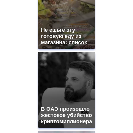
aaa
swiss
movement.
https://gradewatches.to/
mens
and
Не ешьте эту
ladies
готовую еду из
watches
магазина: список
for
sale.
https://www.replicasrelojes.to/
mens
and
ladies
watches
for
sale.
best
vape
shops
В ОАЭ произошло
site.
offer
жестокое убийство
all
криптомиллионера
kinds
of