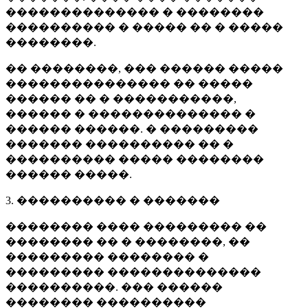
�������������� � ��������
���������� � ����� �� � �����
��������.
�� ��������, ��� ������ �����
��������������� �� �����
������ �� � �����������,
������ � �������������� �
������ ������. � ���������
������� ���������� �� �
���������� ����� ��������
������ �����.
3. ���������� � �������
�������� ���� ��������� ��
�������� �� � ��������, ��
��������� �������� �
��������� ��������������
����������. ��� ������
�������� ����������