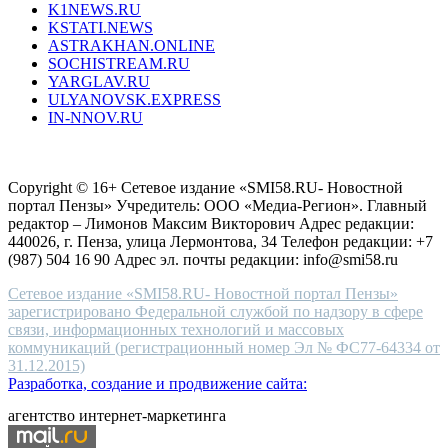
K1NEWS.RU
reddit
KSTATI.NEWS
sevenfridayreplica.ru
ASTRAKHAN.ONLINE
sevenfriday
SOCHISTREAM.RU
outlet
YARGLAV.RU
is
ULYANOVSK.EXPRESS
the
IN-NNOV.RU
first
choice
Согласие на обработку персональных данных
Политика по
for
защите персональных данных
high-
Copyright © 16+ Сетевое издание «SMI58.RU- Новостной
end
портал Пензы» Учредитель: ООО «Медиа-Регион». Главный
people.
редактор – Лимонов Максим Викторович Адрес редакции:
440026, г. Пенза, улица Лермонтова, 34 Телефон редакции: +7
(987) 504 16 90 Адрес эл. почты редакции: info@smi58.ru
Сетевое издание «SMI58.RU- Новостной портал Пензы»
зарегистрировано Федеральной службой по надзору в сфере
связи, информационных технологий и массовых
коммуникаций (регистрационный номер Эл № ФС77-64334 от
31.12.2015)
Разработка, создание и продвижение сайта:
агентство интернет-маркетинга