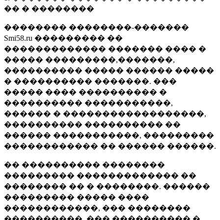
�� � ��������
�������� ��������-�������
Smi58.ru ��������� ��
������������� ������� ���� �
����� ���������,�������,
���������� ����� ������ �����
� ���������� �������. ���
����� ���� ���������� �
���������� �����������,
������ � ������������������,
���������� ���������� ��
������ �����������, ���������
������������ �� ������ ������.
�� ���������� ��������
��������� ������������� ��
�������� �� � ��������. ������
��������� ����� ����
������������, ��� ��������
����������, ��� ���������� �