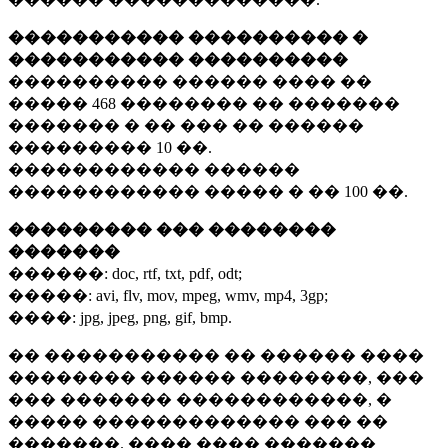
����������� ���������� �
����������� ����������
���������� ������ ���� ��
�����
468 ��������
�� �������
������� � �� ��� �� ������
���������
10 ��.
������������ ������
������������ ����� � ��
100 ��.
��������� ��� ��������
�������
������:
doc, rtf, txt, pdf, odt;
�����:
avi, flv, mov, mpeg, wmv, mp4, 3gp;
����:
jpg, jpeg, png, gif, bmp.
�� ����������� �� ������ ����
�������� ������ ��������, ���
��� ������� ������������, �
����� ������������� ��� ��
�������. ���� ���� �������