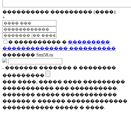
���������� ��������� (����):
+
� ���������� �
���������
�������������� ����������
������� Smi58.ru
- ������� ������� � ��������
���������
��� ����, ����� ���� ���������
����������� ��� ����������.
������� ����� ������������
������ � ������ �������������
����������� ����� � ����.