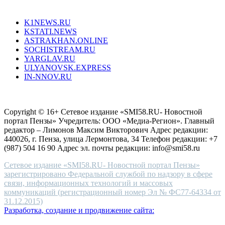
Все порталы НМГ
dazzling
type.
K1NEWS.RU
reddit
KSTATI.NEWS
sevenfridayreplica.ru
ASTRAKHAN.ONLINE
sevenfriday
SOCHISTREAM.RU
outlet
YARGLAV.RU
is
ULYANOVSK.EXPRESS
the
IN-NNOV.RU
first
choice
Согласие на обработку персональных данных
Политика по
for
защите персональных данных
high-
Copyright © 16+ Сетевое издание «SMI58.RU- Новостной
end
портал Пензы» Учредитель: ООО «Медиа-Регион». Главный
people.
редактор – Лимонов Максим Викторович Адрес редакции:
440026, г. Пенза, улица Лермонтова, 34 Телефон редакции: +7
(987) 504 16 90 Адрес эл. почты редакции: info@smi58.ru
Сетевое издание «SMI58.RU- Новостной портал Пензы»
зарегистрировано Федеральной службой по надзору в сфере
связи, информационных технологий и массовых
коммуникаций (регистрационный номер Эл № ФС77-64334 от
31.12.2015)
Разработка, создание и продвижение сайта: