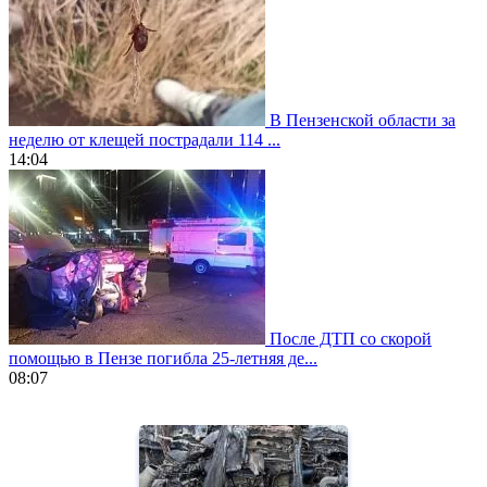
В Пензенской области за
неделю от клещей пострадали 114 ...
14:04
После ДТП со скорой
помощью в Пензе погибла 25-летняя де...
08:07
https://www.vapesstores.fr/
meilleure
cigarette
electronique