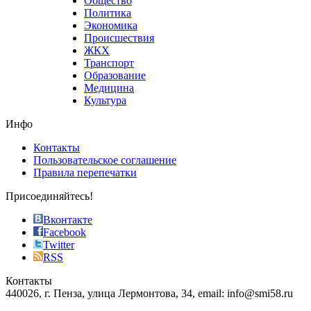
Общество
value.
Политика
who
Экономика
sells
Происшествия
the
ЖКХ
best
Транспорт
phyrevape.com
Образование
vape
Медицина
store
Культура
on
the
Инфо
pursuit
of
Контакты
the
Пользовательское соглашение
most
Правила перепечатки
effective
sophistication
Присоединяйтесь!
also
just
Вконтакте
the
Facebook
right
Twitter
blend
RSS
in
Контакты
creation
440026, г. Пенза, улица Лермонтова, 34, email: info@smi58.ru
completely
unique