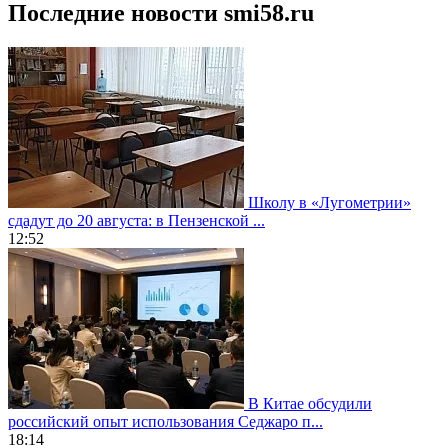
Последние новости smi58.ru
Школу в «Лугометрии»
сдадут до 20 августа: в Пензенской ...
12:52
В Китае обсудили
российский опыт использования Седжаро п...
18:14