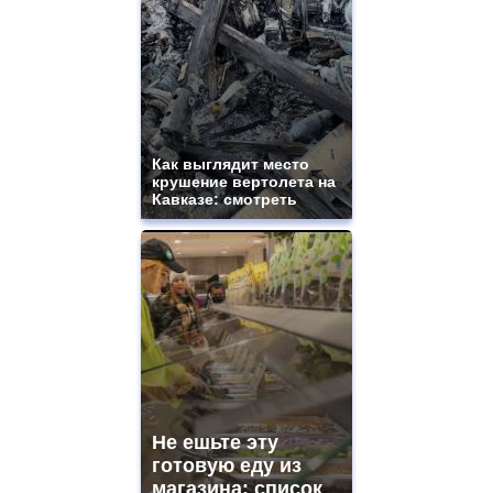
best
quality
aaa
swiss
movement.
https://gradewatches.to/
mens
and
ladies
Как выглядит место
крушение вертолета на
watches
Кавказе: смотреть
for
sale.
https://www.replicasrelojes.to/
mens
and
ladies
watches
for
sale.
best
vape
shops
Не ешьте эту
site.
offer
готовую еду из
all
магазина: список