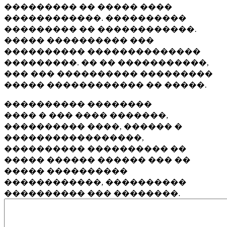
��������� �� ����� ����
������������. ����������
��������� �� ������������.
����� ���������� ���
���������� ��������������
���������. �� �� �����������,
��� ��� ���������� ���������
����� ������������ �� �����.
���������� ��������
���� � ��� ���� �������,
���������� ����, ������ �
�����������������,
���������� ���������� ��
����� ������ ������ ��� ��
����� ����������
������������, ����������
���������� ��� ��������.