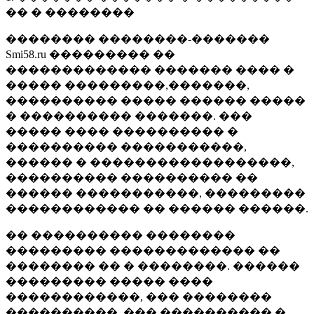
�� � ��������
�������� ��������-�������
Smi58.ru ��������� ��
������������� ������� ���� �
����� ���������,�������,
���������� ����� ������ �����
� ���������� �������. ���
����� ���� ���������� �
���������� �����������,
������ � ������������������,
���������� ���������� ��
������ �����������, ���������
������������ �� ������ ������.
�� ���������� ��������
��������� ������������� ��
�������� �� � ��������. ������
��������� ����� ����
������������, ��� ��������
����������, ��� ���������� �