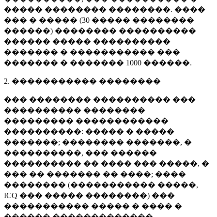
����� �������� ��������. ����
��� � ����� (
30 �����
��������
������) �������� ����������
������ ����� ����������
������� � ����������� ���
������� � �������
1000 ������
.
2. ����������� ��������
��� �������� ���������� ���
���������� ��������
��������� ������������
����������: ����� � �����
�������; �������� �������, �
����������, ��� ������
���������� �� ���� ��� �����, �
��� �� ������� �� ����; ����
�������� (����������� �����,
ICQ ��� ����� ��������) ���
����������� ����� � ���� �
������ �������������.