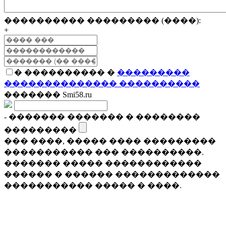
���������� ��������� (����):
+
� ���������� �
���������
�������������� ����������
������� Smi58.ru
- ������� ������� � ��������
���������
��� ����, ����� ���� ���������
����������� ��� ����������.
������� ����� ������������
������ � ������ �������������
����������� ����� � ����.