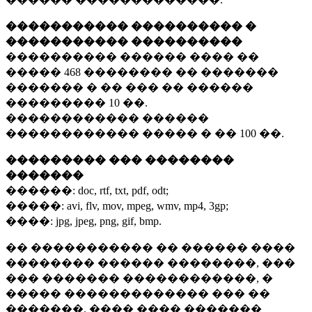
����������� ���������� �
����������� ����������
���������� ������ ���� ��
�����
468 ��������
�� �������
������� � �� ��� �� ������
���������
10 ��.
������������ ������
������������ ����� � ��
100 ��.
��������� ��� ��������
�������
������:
doc, rtf, txt, pdf, odt;
�����:
avi, flv, mov, mpeg, wmv, mp4, 3gp;
����:
jpg, jpeg, png, gif, bmp.
�� ����������� �� ������ ����
�������� ������ ��������, ���
��� ������� ������������, �
����� ������������� ��� ��
�������. ���� ���� �������