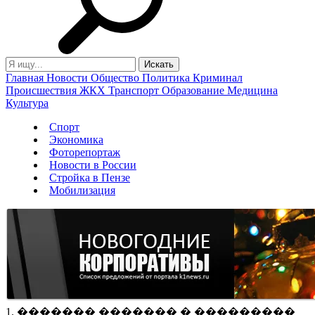
Главная
Новости
Общество
Политика
Криминал
Происшествия
ЖКХ
Транспорт
Образование
Медицина
Культура
Спорт
Экономика
Фоторепортаж
Новости в России
Стройка в Пензе
Мобилизация
1. ������� ������� � ���������