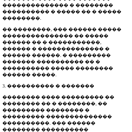
�������������� � ��������
���������� � ����� �� � �����
��������.
�� ��������, ��� ������ �����
��������������� �� �����
������ �� � �����������,
������ � �������������� �
������ ������. � ���������
������� ���������� �� �
���������� ����� ��������
������ �����.
3. ���������� � �������
�������� ���� ��������� ��
�������� �� � ��������, ��
��������� �������� �
��������� ��������������
����������. ��� ������
�������� ����������