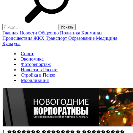
Главная
Новости
Общество
Политика
Криминал
Происшествия
ЖКХ
Транспорт
Образование
Медицина
Культура
Спорт
Экономика
Фоторепортаж
Новости в России
Стройка в Пензе
Мобилизация
1. ������� ������� � ���������