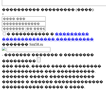
���������� ��������� (����):
+
� ���������� �
���������
�������������� ����������
������� Smi58.ru
- ������� ������� � ��������
���������
��� ����, ����� ���� ���������
����������� ��� ����������.
������� ����� ������������
������ � ������ �������������
����������� ����� � ����.