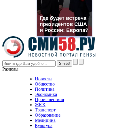
replica
franck
muller
Где будет встреча
rolex
президентов США
even
though
и России: Европа?
the
prices
are
higher
however
visitors
nevertheless
Разделы
believe
that
Новости
good
Общество
value.
Политика
who
Экономика
sells
Происшествия
the
ЖКХ
best
Транспорт
phyrevape.com
Образование
vape
Медицина
store
Культура
on