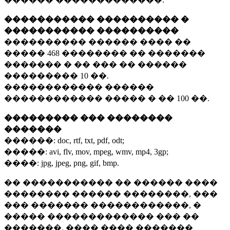
����������� ���������� �
����������� ����������
���������� ������ ���� ��
�����
468 ��������
�� �������
������� � �� ��� �� ������
���������
10 ��.
������������ ������
������������ ����� � ��
100 ��.
��������� ��� ��������
�������
������:
doc, rtf, txt, pdf, odt;
�����:
avi, flv, mov, mpeg, wmv, mp4, 3gp;
����:
jpg, jpeg, png, gif, bmp.
�� ����������� �� ������ ����
�������� ������ ��������, ���
��� ������� ������������, �
����� ������������� ��� ��
�������. ���� ���� �������