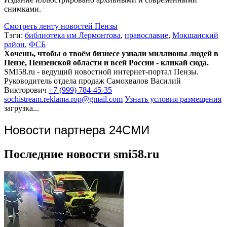
снимками.
Смотреть ленту новостей Пензы
Тэги:
библиотека им Лермонтова
,
православие
,
Мокшанский
район
,
ФСБ
Хочешь, чтобы о твоём бизнесе узнали миллионы людей в
Пензе, Пензенской области и всей России - кликай сюда.
SMI58.ru - ведущий новостной интернет-портал Пензы.
Руководитель отдела продаж
Самохвалов Василий
Викторович
+7 (999) 784-45-35
sochistream.reklama.rop@gmail.com
Узнать условия размещения
загрузка...
Новости партнера 24СМИ
Последние новости smi58.ru