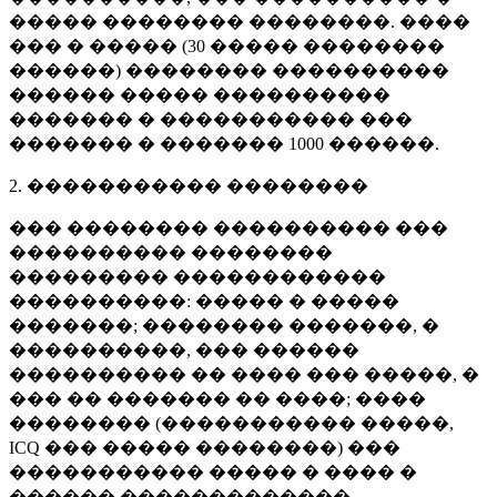
����� �������� ��������. ����
��� � ����� (
30 �����
��������
������) �������� ����������
������ ����� ����������
������� � ����������� ���
������� � �������
1000 ������
.
2. ����������� ��������
��� �������� ���������� ���
���������� ��������
��������� ������������
����������: ����� � �����
�������; �������� �������, �
����������, ��� ������
���������� �� ���� ��� �����, �
��� �� ������� �� ����; ����
�������� (����������� �����,
ICQ ��� ����� ��������) ���
����������� ����� � ���� �
������ �������������.