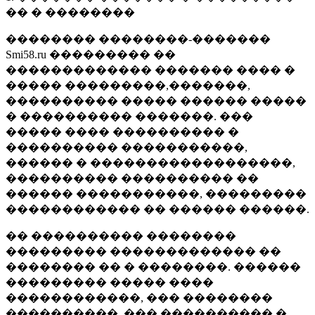
�� � ��������
�������� ��������-�������
Smi58.ru ��������� ��
������������� ������� ���� �
����� ���������,�������,
���������� ����� ������ �����
� ���������� �������. ���
����� ���� ���������� �
���������� �����������,
������ � ������������������,
���������� ���������� ��
������ �����������, ���������
������������ �� ������ ������.
�� ���������� ��������
��������� ������������� ��
�������� �� � ��������. ������
��������� ����� ����
������������, ��� ��������
����������, ��� ���������� �