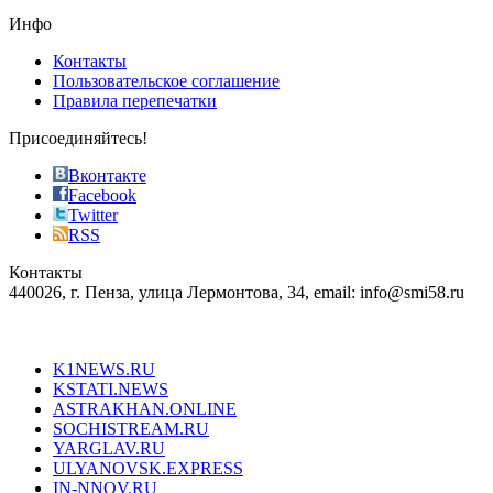
the
Инфо
pursuit
of
Контакты
the
Пользовательское соглашение
most
Правила перепечатки
effective
sophistication
Присоединяйтесь!
also
just
Вконтакте
the
Facebook
right
Twitter
blend
RSS
in
Контакты
creation
440026, г. Пенза, улица Лермонтова, 34, email: info@smi58.ru
completely
unique
Все порталы НМГ
dazzling
type.
K1NEWS.RU
reddit
KSTATI.NEWS
sevenfridayreplica.ru
ASTRAKHAN.ONLINE
sevenfriday
SOCHISTREAM.RU
outlet
YARGLAV.RU
is
ULYANOVSK.EXPRESS
the
IN-NNOV.RU
first