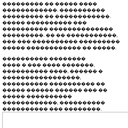
��������� �� ����� ����
������������. ����������
��������� �� ������������.
����� ���������� ���
���������� ��������������
���������. �� �� �����������,
��� ��� ���������� ���������
����� ������������ �� �����.
���������� ��������
���� � ��� ���� �������,
���������� ����, ������ �
�����������������,
���������� ���������� ��
����� ������ ������ ��� ��
����� ����������
������������, ����������
���������� ��� ��������.