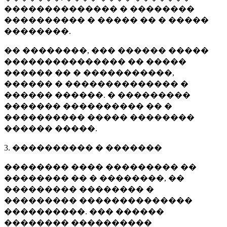
�������������� � ��������
���������� � ����� �� � �����
��������.
�� ��������, ��� ������ �����
��������������� �� �����
������ �� � �����������,
������ � �������������� �
������ ������. � ���������
������� ���������� �� �
���������� ����� ��������
������ �����.
3. ���������� � �������
�������� ���� ��������� ��
�������� �� � ��������, ��
��������� �������� �
��������� ��������������
����������. ��� ������
�������� ����������