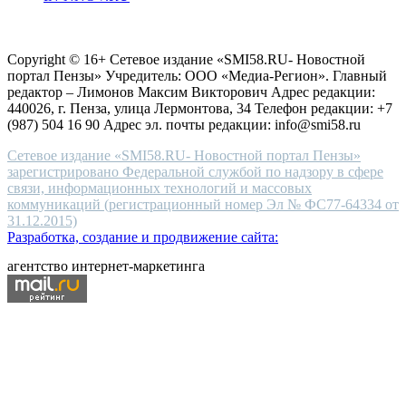
choice
Согласие на обработку персональных данных
Политика по
for
защите персональных данных
high-
Copyright © 16+ Сетевое издание «SMI58.RU- Новостной
end
портал Пензы» Учредитель: ООО «Медиа-Регион». Главный
people.
редактор – Лимонов Максим Викторович Адрес редакции:
440026, г. Пенза, улица Лермонтова, 34 Телефон редакции: +7
(987) 504 16 90 Адрес эл. почты редакции: info@smi58.ru
Сетевое издание «SMI58.RU- Новостной портал Пензы»
зарегистрировано Федеральной службой по надзору в сфере
связи, информационных технологий и массовых
коммуникаций (регистрационный номер Эл № ФС77-64334 от
31.12.2015)
Разработка, создание и продвижение сайта:
агентство интернет-маркетинга