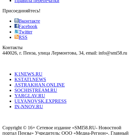
Правила перепечатки
effective
sophistication
Присоединяйтесь!
also
just
Вконтакте
the
Facebook
right
Twitter
blend
RSS
in
Контакты
creation
440026, г. Пенза, улица Лермонтова, 34, email: info@smi58.ru
completely
unique
Все порталы НМГ
dazzling
type.
K1NEWS.RU
reddit
KSTATI.NEWS
sevenfridayreplica.ru
ASTRAKHAN.ONLINE
sevenfriday
SOCHISTREAM.RU
outlet
YARGLAV.RU
is
ULYANOVSK.EXPRESS
the
IN-NNOV.RU
first
choice
Согласие на обработку персональных данных
Политика по
for
защите персональных данных
high-
Copyright © 16+ Сетевое издание «SMI58.RU- Новостной
end
портал Пензы» Учредитель: ООО «Медиа-Регион». Главный
people.