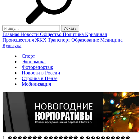
Главная
Новости
Общество
Политика
Криминал
Происшествия
ЖКХ
Транспорт
Образование
Медицина
Культура
Спорт
Экономика
Фоторепортаж
Новости в России
Стройка в Пензе
Мобилизация
1. ������� ������� � ���������