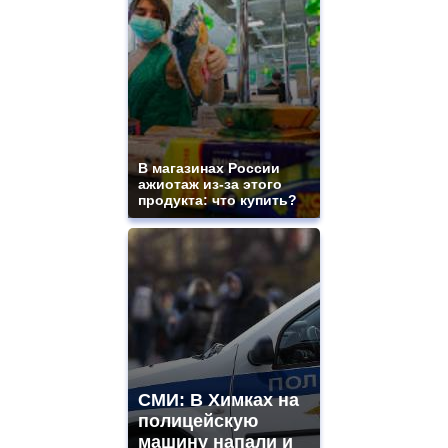
and
ladies
watches
for
sale.
best
vape
shops
site.
В магазинах России
offer
ажиотаж из-за этого
all
продукта: что купить?
kinds
of
high
quality
https://www.phoenix-
suns.ru/
which
you
need.
replica
franck
СМИ: В Химках на
muller
полицейскую
rolex
машину напали и
even