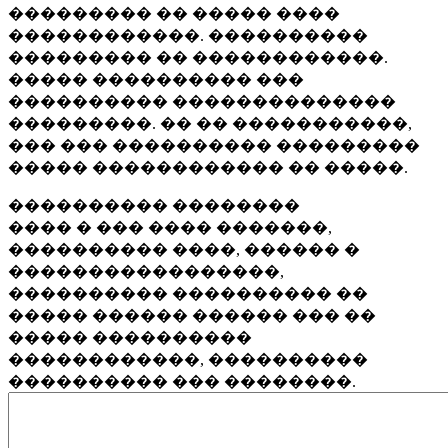
��������� �� ����� ����
������������. ����������
��������� �� ������������.
����� ���������� ���
���������� ��������������
���������. �� �� �����������,
��� ��� ���������� ���������
����� ������������ �� �����.
���������� ��������
���� � ��� ���� �������,
���������� ����, ������ �
�����������������,
���������� ���������� ��
����� ������ ������ ��� ��
����� ����������
������������, ����������
���������� ��� ��������.