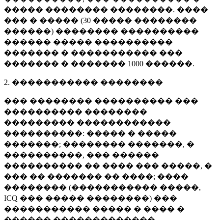
����� �������� ��������. ����
��� � ����� (
30 �����
��������
������) �������� ����������
������ ����� ����������
������� � ����������� ���
������� � �������
1000 ������
.
2. ����������� ��������
��� �������� ���������� ���
���������� ��������
��������� ������������
����������: ����� � �����
�������; �������� �������, �
����������, ��� ������
���������� �� ���� ��� �����, �
��� �� ������� �� ����; ����
�������� (����������� �����,
ICQ ��� ����� ��������) ���
����������� ����� � ���� �
������ �������������.