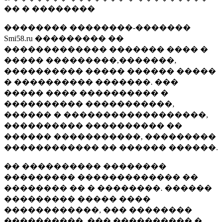
�� � ��������
�������� ��������-�������
Smi58.ru ��������� ��
������������� ������� ���� �
����� ���������,�������,
���������� ����� ������ �����
� ���������� �������. ���
����� ���� ���������� �
���������� �����������,
������ � ������������������,
���������� ���������� ��
������ �����������, ���������
������������ �� ������ ������.
�� ���������� ��������
��������� ������������� ��
�������� �� � ��������. ������
��������� ����� ����
������������, ��� ��������
����������, ��� ���������� �