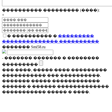
���������� ��������� (����):
+
� ���������� �
���������
�������������� ����������
������� Smi58.ru
- ������� ������� � ��������
���������
��� ����, ����� ���� ���������
����������� ��� ����������.
������� ����� ������������
������ � ������ �������������
����������� ����� � ����.