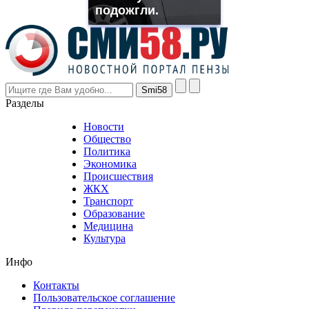
though
подожгли.
the
prices
are
higher
however
visitors
nevertheless
Разделы
believe
that
Новости
good
Общество
value.
Политика
who
Экономика
sells
Происшествия
the
ЖКХ
best
Транспорт
phyrevape.com
Образование
vape
Медицина
store
Культура
on
the
Инфо
pursuit
of
Контакты
the
Пользовательское соглашение
most