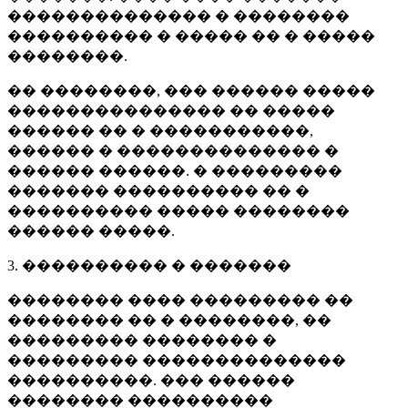
�������������� � ��������
���������� � ����� �� � �����
��������.
�� ��������, ��� ������ �����
��������������� �� �����
������ �� � �����������,
������ � �������������� �
������ ������. � ���������
������� ���������� �� �
���������� ����� ��������
������ �����.
3. ���������� � �������
�������� ���� ��������� ��
�������� �� � ��������, ��
��������� �������� �
��������� ��������������
����������. ��� ������
�������� ����������