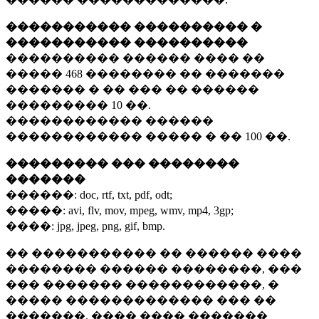
����������� ���������� �
����������� ����������
���������� ������ ���� ��
�����
468 ��������
�� �������
������� � �� ��� �� ������
���������
10 ��.
������������ ������
������������ ����� � ��
100 ��.
��������� ��� ��������
�������
������:
doc, rtf, txt, pdf, odt;
�����:
avi, flv, mov, mpeg, wmv, mp4, 3gp;
����:
jpg, jpeg, png, gif, bmp.
�� ����������� �� ������ ����
�������� ������ ��������, ���
��� ������� ������������, �
����� ������������� ��� ��
�������. ���� ���� �������