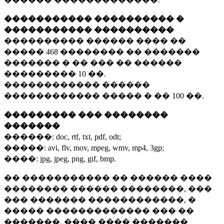
����������� ���������� �
����������� ����������
���������� ������ ���� ��
�����
468 ��������
�� �������
������� � �� ��� �� ������
���������
10 ��.
������������ ������
������������ ����� � ��
100 ��.
��������� ��� ��������
�������
������:
doc, rtf, txt, pdf, odt;
�����:
avi, flv, mov, mpeg, wmv, mp4, 3gp;
����:
jpg, jpeg, png, gif, bmp.
�� ����������� �� ������ ����
�������� ������ ��������, ���
��� ������� ������������, �
����� ������������� ��� ��
�������. ���� ���� �������