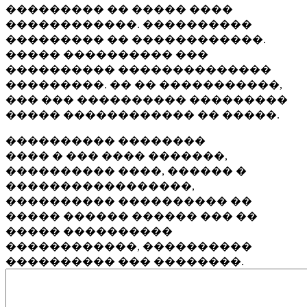
��������� �� ����� ����
������������. ����������
��������� �� ������������.
����� ���������� ���
���������� ��������������
���������. �� �� �����������,
��� ��� ���������� ���������
����� ������������ �� �����.
���������� ��������
���� � ��� ���� �������,
���������� ����, ������ �
�����������������,
���������� ���������� ��
����� ������ ������ ��� ��
����� ����������
������������, ����������
���������� ��� ��������.