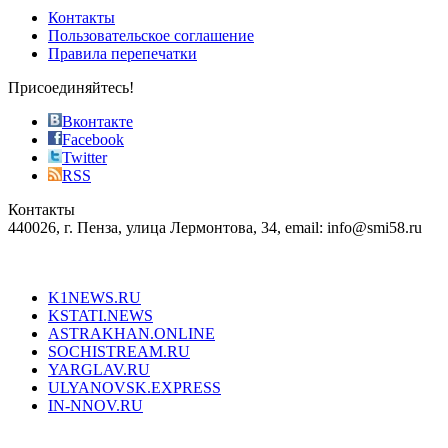
of
Контакты
the
Пользовательское соглашение
most
Правила перепечатки
effective
sophistication
Присоединяйтесь!
also
just
Вконтакте
the
Facebook
right
Twitter
blend
RSS
in
Контакты
creation
440026, г. Пенза, улица Лермонтова, 34, email: info@smi58.ru
completely
unique
Все порталы НМГ
dazzling
type.
K1NEWS.RU
reddit
KSTATI.NEWS
sevenfridayreplica.ru
ASTRAKHAN.ONLINE
sevenfriday
SOCHISTREAM.RU
outlet
YARGLAV.RU
is
ULYANOVSK.EXPRESS
the
IN-NNOV.RU
first
choice
Согласие на обработку персональных данных
Политика по
for