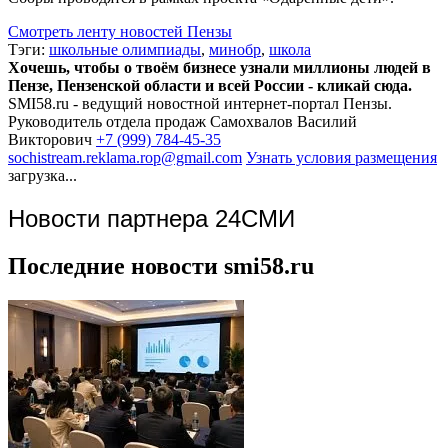
Смотреть ленту новостей Пензы
Тэги:
школьные олимпиады
,
минобр
,
школа
Хочешь, чтобы о твоём бизнесе узнали миллионы людей в
Пензе, Пензенской области и всей России - кликай сюда.
SMI58.ru - ведущий новостной интернет-портал Пензы.
Руководитель отдела продаж
Самохвалов Василий
Викторович
+7 (999) 784-45-35
sochistream.reklama.rop@gmail.com
Узнать условия размещения
загрузка...
Новости партнера 24СМИ
Последние новости smi58.ru