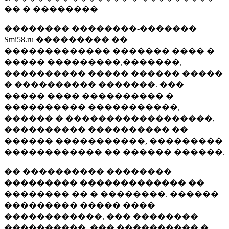
�� � ��������
�������� ��������-�������
Smi58.ru ��������� ��
������������� ������� ���� �
����� ���������,�������,
���������� ����� ������ �����
� ���������� �������. ���
����� ���� ���������� �
���������� �����������,
������ � ������������������,
���������� ���������� ��
������ �����������, ���������
������������ �� ������ ������.
�� ���������� ��������
��������� ������������� ��
�������� �� � ��������. ������
��������� ����� ����
������������, ��� ��������
����������, ��� ���������� �