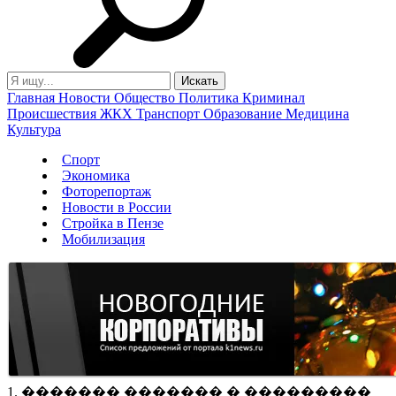
Главная
Новости
Общество
Политика
Криминал
Происшествия
ЖКХ
Транспорт
Образование
Медицина
Культура
Спорт
Экономика
Фоторепортаж
Новости в России
Стройка в Пензе
Мобилизация
1. ������� ������� � ���������