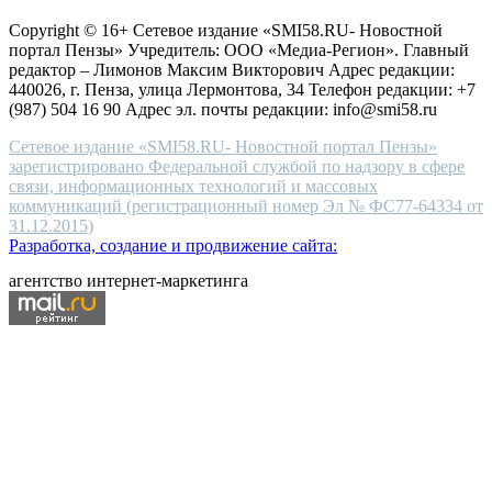
защите персональных данных
high-
Copyright © 16+ Сетевое издание «SMI58.RU- Новостной
end
портал Пензы» Учредитель: ООО «Медиа-Регион». Главный
people.
редактор – Лимонов Максим Викторович Адрес редакции:
440026, г. Пенза, улица Лермонтова, 34 Телефон редакции: +7
(987) 504 16 90 Адрес эл. почты редакции: info@smi58.ru
Сетевое издание «SMI58.RU- Новостной портал Пензы»
зарегистрировано Федеральной службой по надзору в сфере
связи, информационных технологий и массовых
коммуникаций (регистрационный номер Эл № ФС77-64334 от
31.12.2015)
Разработка, создание и продвижение сайта:
агентство интернет-маркетинга