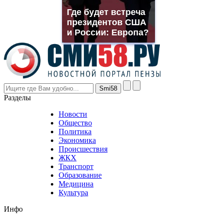
muller
Где будет встреча
rolex
президентов США
even
though
и России: Европа?
the
prices
are
higher
however
visitors
nevertheless
Разделы
believe
that
Новости
good
Общество
value.
Политика
who
Экономика
sells
Происшествия
the
ЖКХ
best
Транспорт
phyrevape.com
Образование
vape
Медицина
store
Культура
on
the
Инфо
pursuit