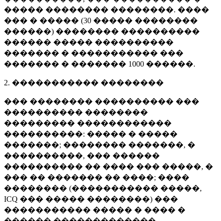
����� �������� ��������. ����
��� � ����� (
30 �����
��������
������) �������� ����������
������ ����� ����������
������� � ����������� ���
������� � �������
1000 ������
.
2. ����������� ��������
��� �������� ���������� ���
���������� ��������
��������� ������������
����������: ����� � �����
�������; �������� �������, �
����������, ��� ������
���������� �� ���� ��� �����, �
��� �� ������� �� ����; ����
�������� (����������� �����,
ICQ ��� ����� ��������) ���
����������� ����� � ���� �
������ �������������.