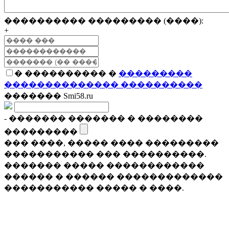
���������� ��������� (����):
+
� ���������� �
���������
�������������� ����������
������� Smi58.ru
- ������� ������� � ��������
���������
��� ����, ����� ���� ���������
����������� ��� ����������.
������� ����� ������������
������ � ������ �������������
����������� ����� � ����.