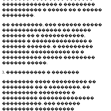
�������������� � ��������
���������� � ����� �� � �����
��������.
�� ��������, ��� ������ �����
��������������� �� �����
������ �� � �����������,
������ � �������������� �
������ ������. � ���������
������� ���������� �� �
���������� ����� ��������
������ �����.
3. ���������� � �������
�������� ���� ��������� ��
�������� �� � ��������, ��
��������� �������� �
��������� ��������������
����������. ��� ������
�������� ����������