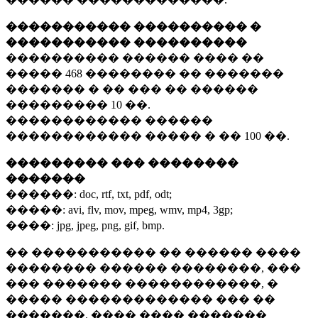
����������� ���������� �
����������� ����������
���������� ������ ���� ��
�����
468 ��������
�� �������
������� � �� ��� �� ������
���������
10 ��.
������������ ������
������������ ����� � ��
100 ��.
��������� ��� ��������
�������
������:
doc, rtf, txt, pdf, odt;
�����:
avi, flv, mov, mpeg, wmv, mp4, 3gp;
����:
jpg, jpeg, png, gif, bmp.
�� ����������� �� ������ ����
�������� ������ ��������, ���
��� ������� ������������, �
����� ������������� ��� ��
�������. ���� ���� �������