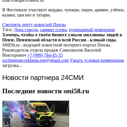
благотворительность.
В Фестивале участвует мордва, чуваши, евреи, армяне, узбеки,
казаки, цыгане и татары.
Смотреть ленту новостей Пензы
Тэги:
День города
,
саммит плова
,
кулинарный чемпионат
Хочешь, чтобы о твоём бизнесе узнали миллионы людей в
Пензе, Пензенской области и всей России - кликай сюда.
SMI58.ru - ведущий новостной интернет-портал Пензы.
Руководитель отдела продаж
Самохвалов Василий
Викторович
+7 (999) 784-45-35
sochistream.reklama.rop@gmail.com
Узнать условия размещения
загрузка...
Новости партнера 24СМИ
Последние новости smi58.ru