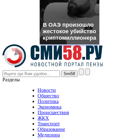
need.
replica
franck
muller
В ОАЭ произошло
rolex
жестокое убийство
even
though
криптомиллионера
the
prices
are
higher
however
visitors
nevertheless
Разделы
believe
that
Новости
good
Общество
value.
Политика
who
Экономика
sells
Происшествия
the
ЖКХ
best
Транспорт
phyrevape.com
Образование
vape
Медицина
store