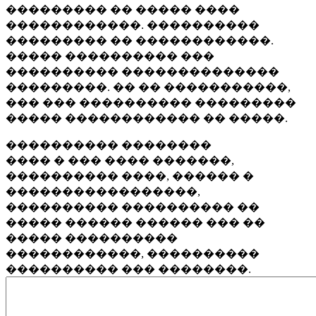
��������� �� ����� ����
������������. ����������
��������� �� ������������.
����� ���������� ���
���������� ��������������
���������. �� �� �����������,
��� ��� ���������� ���������
����� ������������ �� �����.
���������� ��������
���� � ��� ���� �������,
���������� ����, ������ �
�����������������,
���������� ���������� ��
����� ������ ������ ��� ��
����� ����������
������������, ����������
���������� ��� ��������.