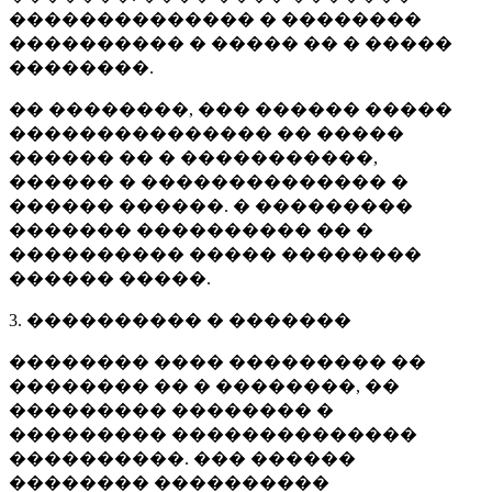
�������������� � ��������
���������� � ����� �� � �����
��������.
�� ��������, ��� ������ �����
��������������� �� �����
������ �� � �����������,
������ � �������������� �
������ ������. � ���������
������� ���������� �� �
���������� ����� ��������
������ �����.
3. ���������� � �������
�������� ���� ��������� ��
�������� �� � ��������, ��
��������� �������� �
��������� ��������������
����������. ��� ������
�������� ����������