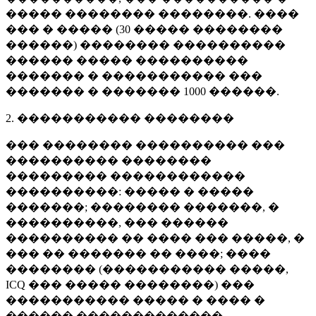
����� �������� ��������. ����
��� � ����� (
30 �����
��������
������) �������� ����������
������ ����� ����������
������� � ����������� ���
������� � �������
1000 ������
.
2. ����������� ��������
��� �������� ���������� ���
���������� ��������
��������� ������������
����������: ����� � �����
�������; �������� �������, �
����������, ��� ������
���������� �� ���� ��� �����, �
��� �� ������� �� ����; ����
�������� (����������� �����,
ICQ ��� ����� ��������) ���
����������� ����� � ���� �
������ �������������.