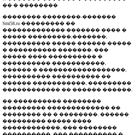
�� � ��������
�������� ��������-�������
Smi58.ru ��������� ��
������������� ������� ���� �
����� ���������,�������,
���������� ����� ������ �����
� ���������� �������. ���
����� ���� ���������� �
���������� �����������,
������ � ������������������,
���������� ���������� ��
������ �����������, ���������
������������ �� ������ ������.
�� ���������� ��������
��������� ������������� ��
�������� �� � ��������. ������
��������� ����� ����
������������, ��� ��������
����������, ��� ���������� �