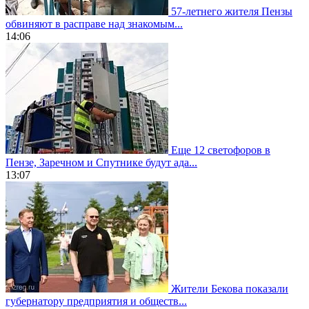
57-летнего жителя Пензы
обвиняют в расправе над знакомым...
14:06
Еще 12 светофоров в
Пензе, Заречном и Спутнике будут ада...
13:07
Жители Бекова показали
губернатору предприятия и обществ...