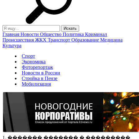
Главная
Новости
Общество
Политика
Криминал
Происшествия
ЖКХ
Транспорт
Образование
Медицина
Культура
Спорт
Экономика
Фоторепортаж
Новости в России
Стройка в Пензе
Мобилизация
1. ������� ������� � ���������