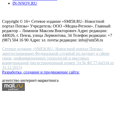
IN-NNOV.RU
first
choice
Согласие на обработку персональных данных
Политика по
for
защите персональных данных
high-
Copyright © 16+ Сетевое издание «SMI58.RU- Новостной
end
портал Пензы» Учредитель: ООО «Медиа-Регион». Главный
people.
редактор – Лимонов Максим Викторович Адрес редакции:
440026, г. Пенза, улица Лермонтова, 34 Телефон редакции: +7
(987) 504 16 90 Адрес эл. почты редакции: info@smi58.ru
Сетевое издание «SMI58.RU- Новостной портал Пензы»
зарегистрировано Федеральной службой по надзору в сфере
связи, информационных технологий и массовых
коммуникаций (регистрационный номер Эл № ФС77-64334 от
31.12.2015)
Разработка, создание и продвижение сайта:
агентство интернет-маркетинга