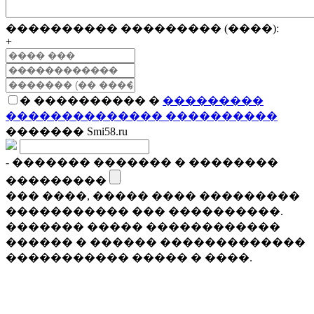
���������� ��������� (����):
+
� ���������� �
���������
�������������� ����������
������� Smi58.ru
- ������� ������� � ��������
���������
��� ����, ����� ���� ���������
����������� ��� ����������.
������� ����� ������������
������ � ������ �������������
����������� ����� � ����.