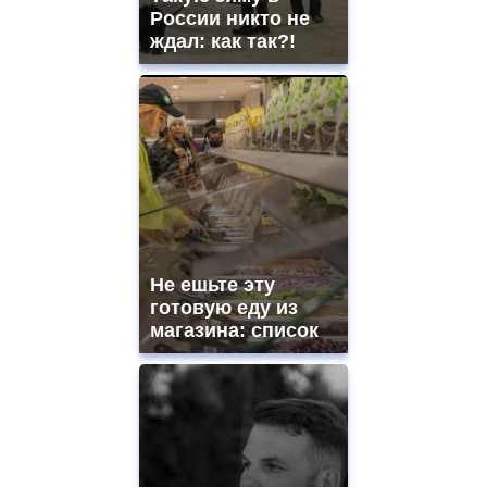
ladies
России никто не
watches
ждал: как так?!
for
sale.
https://www.replicasrelojes.to/
mens
and
ladies
watches
for
sale.
best
vape
shops
Не ешьте эту
site.
offer
готовую еду из
all
магазина: список
kinds
of
high
quality
https://www.phoenix-
suns.ru/
which
you