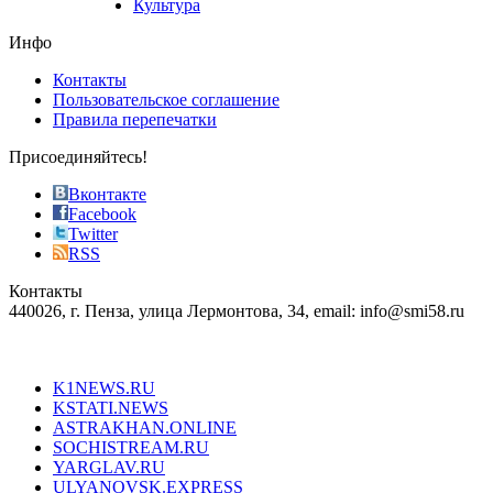
Культура
on
the
Инфо
pursuit
of
Контакты
the
Пользовательское соглашение
most
Правила перепечатки
effective
sophistication
Присоединяйтесь!
also
just
Вконтакте
the
Facebook
right
Twitter
blend
RSS
in
Контакты
creation
440026, г. Пенза, улица Лермонтова, 34, email: info@smi58.ru
completely
unique
Все порталы НМГ
dazzling
type.
K1NEWS.RU
reddit
KSTATI.NEWS
sevenfridayreplica.ru
ASTRAKHAN.ONLINE
sevenfriday
SOCHISTREAM.RU
outlet
YARGLAV.RU
is
ULYANOVSK.EXPRESS
the