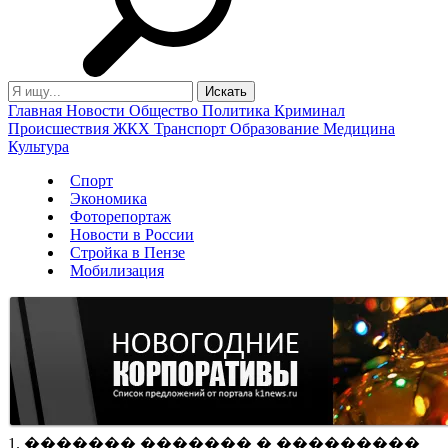
Главная
Новости
Общество
Политика
Криминал
Происшествия
ЖКХ
Транспорт
Образование
Медицина
Культура
Спорт
Экономика
Фоторепортаж
Новости в России
Стройка в Пензе
Мобилизация
1. ������� ������� � ���������