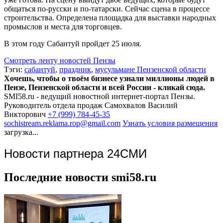
общаться по-русски и по-татарски. Сейчас сцена в процессе
строительства. Определена площадка для выставки народных
промыслов и места для торговцев.
В этом году Сабантуй пройдет 25 июля.
Смотреть ленту новостей Пензы
Тэги:
сабантуй
,
праздник
,
мусульмане Пензенской области
Хочешь, чтобы о твоём бизнесе узнали миллионы людей в
Пензе, Пензенской области и всей России - кликай сюда.
SMI58.ru - ведущий новостной интернет-портал Пензы.
Руководитель отдела продаж
Самохвалов Василий
Викторович
+7 (999) 784-45-35
sochistream.reklama.rop@gmail.com
Узнать условия размещения
загрузка...
Новости партнера 24СМИ
Последние новости smi58.ru