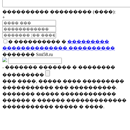
���������� ��������� (����):
+
� ���������� �
���������
�������������� ����������
������� Smi58.ru
- ������� ������� � ��������
���������
��� ����, ����� ���� ���������
����������� ��� ����������.
������� ����� ������������
������ � ������ �������������
����������� ����� � ����.