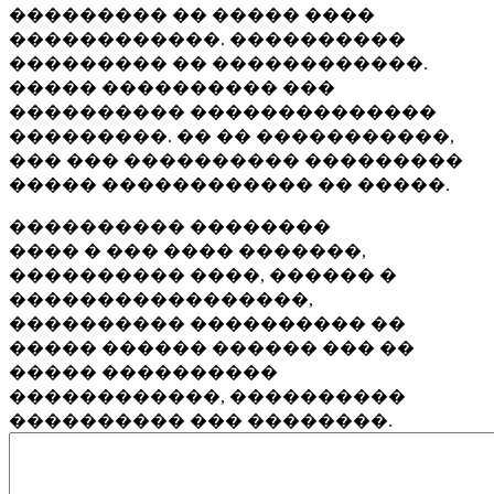
��������� �� ����� ����
������������. ����������
��������� �� ������������.
����� ���������� ���
���������� ��������������
���������. �� �� �����������,
��� ��� ���������� ���������
����� ������������ �� �����.
���������� ��������
���� � ��� ���� �������,
���������� ����, ������ �
�����������������,
���������� ���������� ��
����� ������ ������ ��� ��
����� ����������
������������, ����������
���������� ��� ��������.