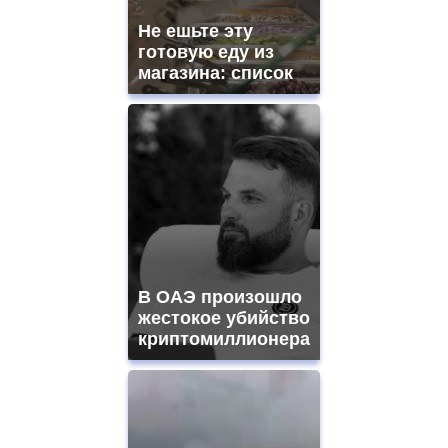
mens
and
Не ешьте эту
ladies
готовую еду из
watches
магазина: список
for
sale.
https://www.replicasrelojes.to/
mens
and
ladies
watches
for
sale.
best
vape
shops
В ОАЭ произошло
site.
offer
жестокое убийство
all
криптомиллионера
kinds
of
high
quality
https://www.phoenix-
suns.ru/