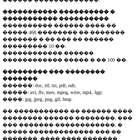
����������� ���������� �
����������� ����������
���������� ������ ���� ��
�����
468 ��������
�� �������
������� � �� ��� �� ������
���������
10 ��.
������������ ������
������������ ����� � ��
100 ��.
��������� ��� ��������
�������
������:
doc, rtf, txt, pdf, odt;
�����:
avi, flv, mov, mpeg, wmv, mp4, 3gp;
����:
jpg, jpeg, png, gif, bmp.
�� ����������� �� ������ ����
�������� ������ ��������, ���
��� ������� ������������, �
����� ������������� ��� ��
�������. ���� ���� �������