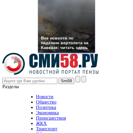
which
you
need.
replica
franck
muller
rolex
Все новости по
even
падению вертолета на
though
Кавказе: читать здесь
the
prices
are
higher
however
visitors
nevertheless
Разделы
believe
that
Новости
good
Общество
value.
Политика
who
Экономика
sells
Происшествия
the
ЖКХ
best
Транспорт
phyrevape.com