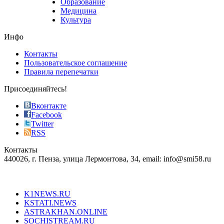
Образование
vape
Медицина
store
Культура
on
the
Инфо
pursuit
of
Контакты
the
Пользовательское соглашение
most
Правила перепечатки
effective
sophistication
Присоединяйтесь!
also
just
Вконтакте
the
Facebook
right
Twitter
blend
RSS
in
Контакты
creation
440026, г. Пенза, улица Лермонтова, 34, email: info@smi58.ru
completely
unique
Все порталы НМГ
dazzling
type.
K1NEWS.RU
reddit
KSTATI.NEWS
sevenfridayreplica.ru
ASTRAKHAN.ONLINE
sevenfriday
SOCHISTREAM.RU
outlet