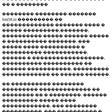
�� � ��������
�������� ��������-�������
Smi58.ru ��������� ��
������������� ������� ���� �
����� ���������,�������,
���������� ����� ������ �����
� ���������� �������. ���
����� ���� ���������� �
���������� �����������,
������ � ������������������,
���������� ���������� ��
������ �����������, ���������
������������ �� ������ ������.
�� ���������� ��������
��������� ������������� ��
�������� �� � ��������. ������
��������� ����� ����
������������, ��� ��������
����������, ��� ���������� �