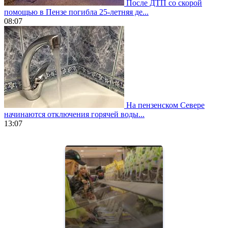
После ДТП со скорой
помощью в Пензе погибла 25-летняя де...
08:07
На пензенском Севере
начинаются отключения горячей воды...
13:07
https://www.vapesstores.fr/
meilleure
cigarette
electronique
best
quality
aaa
swiss
movement.
https://gradewatches.to/