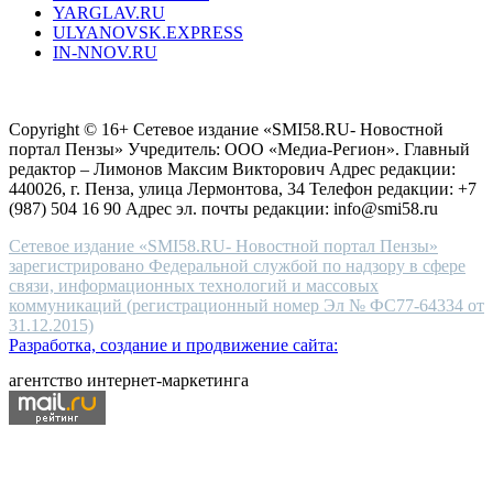
YARGLAV.RU
is
ULYANOVSK.EXPRESS
the
IN-NNOV.RU
first
choice
Согласие на обработку персональных данных
Политика по
for
защите персональных данных
high-
Copyright © 16+ Сетевое издание «SMI58.RU- Новостной
end
портал Пензы» Учредитель: ООО «Медиа-Регион». Главный
people.
редактор – Лимонов Максим Викторович Адрес редакции:
440026, г. Пенза, улица Лермонтова, 34 Телефон редакции: +7
(987) 504 16 90 Адрес эл. почты редакции: info@smi58.ru
Сетевое издание «SMI58.RU- Новостной портал Пензы»
зарегистрировано Федеральной службой по надзору в сфере
связи, информационных технологий и массовых
коммуникаций (регистрационный номер Эл № ФС77-64334 от
31.12.2015)
Разработка, создание и продвижение сайта:
агентство интернет-маркетинга