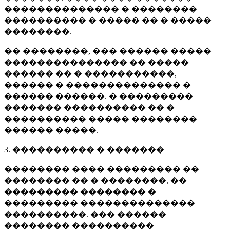
�������������� � ��������
���������� � ����� �� � �����
��������.
�� ��������, ��� ������ �����
��������������� �� �����
������ �� � �����������,
������ � �������������� �
������ ������. � ���������
������� ���������� �� �
���������� ����� ��������
������ �����.
3. ���������� � �������
�������� ���� ��������� ��
�������� �� � ��������, ��
��������� �������� �
��������� ��������������
����������. ��� ������
�������� ����������