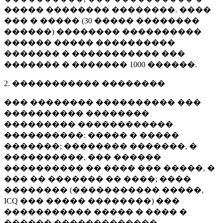
����� �������� ��������. ����
��� � ����� (
30 �����
��������
������) �������� ����������
������ ����� ����������
������� � ����������� ���
������� � �������
1000 ������
.
2. ����������� ��������
��� �������� ���������� ���
���������� ��������
��������� ������������
����������: ����� � �����
�������; �������� �������, �
����������, ��� ������
���������� �� ���� ��� �����, �
��� �� ������� �� ����; ����
�������� (����������� �����,
ICQ ��� ����� ��������) ���
����������� ����� � ���� �
������ �������������.