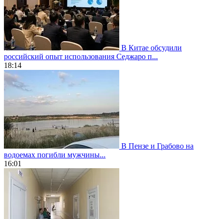
В Китае обсудили
российский опыт использования Седжаро п...
18:14
В Пензе и Грабово на
водоемах погибли мужчины...
16:01