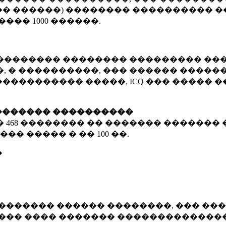
� ������) �������� ���������� �
�����
1000 ������
.
�������� �������� ��������� ���
 � ����������, ��� ������ �������
����������� �����, ICQ ��� �����
������� ����������
�
468 ��������
�� ������� ������� 
��� ����� � ��
100 ��.
�
������� ������ ��������, ��� ���
���� ���� ������� ��������������