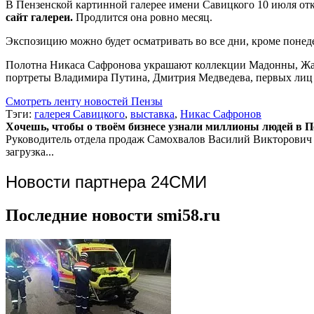
В Пензенской картинной галерее имени Савицкого 10 июля от
сайт галереи.
Продлится она ровно месяц.
Экспозицию можно будет осматривать во все дни, кроме понедел
Полотна Никаса Сафронова украшают коллекции Мадонны, Жан
портреты Владимира Путина, Дмитрия Медведева, первых лиц 
Смотреть ленту новостей Пензы
Тэги:
галерея Савицкого
,
выставка
,
Никас Сафронов
Хочешь, чтобы о твоём бизнесе узнали миллионы людей в Пен
Руководитель отдела продаж
Самохвалов Василий Викторович
загрузка...
Новости партнера 24СМИ
Последние новости smi58.ru