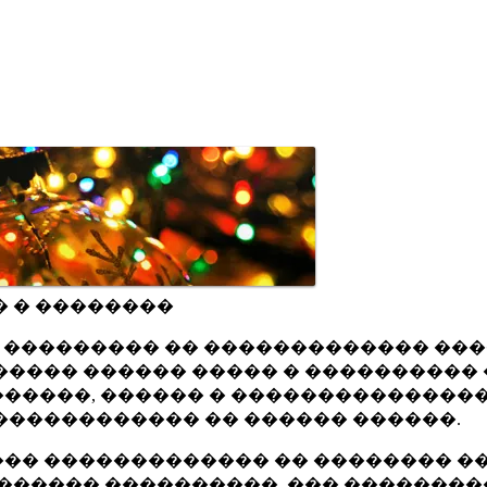
� � ��������
ru ��������� �� ������������� ��
���� ������ ����� � ���������� 
�����, ������ � ���������������
������������ �� ������ ������.
�� ������������� �� �������� ��
������ ����������, ��� ��������