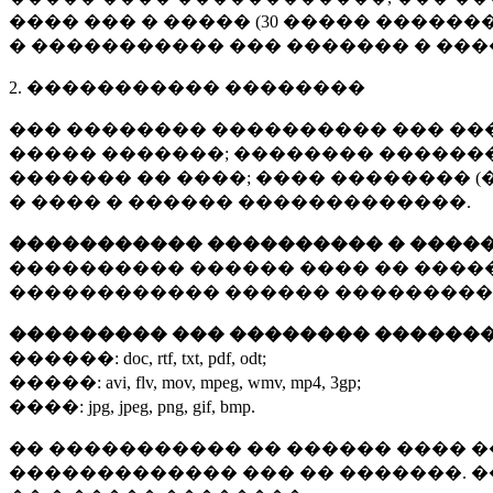
���� ��� � ����� (
30 �����
�������
� ����������� ��� ������� � ��
2. ����������� ��������
��� �������� ���������� ��� ��
����� �������; �������� �������,
������� �� ����; ���� �������� (
� ���� � ������ �������������.
����������� ���������� � ����
���������� ������ ���� �� ����
������������ ������ ���������
��������� ��� �������� ������
������:
doc, rtf, txt, pdf, odt;
�����:
avi, flv, mov, mpeg, wmv, mp4, 3gp;
����:
jpg, jpeg, png, gif, bmp.
�� ����������� �� ������ ���� �
������������� ��� �� �������. 