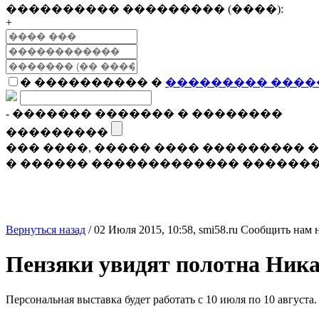
���������� ��������� (����):
+
� ���������� �
��������� ����
- ������� ������� � ��������
���������
��� ����, ����� ���� ���������
� ������ ������������� �������
Вернуться назад
/
02 Июля 2015, 10:58,
smi58.ru
Сообщить нам 
Пензяки увидят полотна Ник
Персональная выставка будет работать с 10 июля по 10 августа.