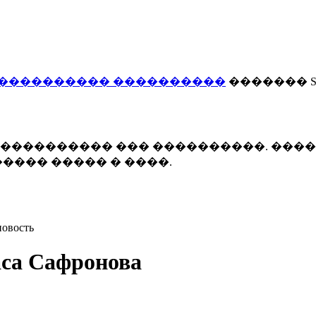
���������� ����������
������� Smi
 ����������� ��� ����������. ���
���� ����� � ����.
новость
аса Сафронова