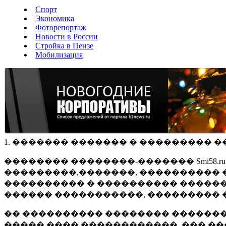
Спорт
Экономика
Фоторепортаж
Новости в России
Стройка в Пензе
Мобилизация
1. ������� ������� � ��������� �
�������� ��������-������� Smi58.
���������,�������, ���������� �
���������� � ���������� ������
������ �����������, ��������� 
�� ���������� �������� �������
����� ���� ������������, ��� ��