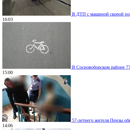
В ДТП с машиной скорой пом
16:03
В Сосновоборском районе 77
15:00
57-летнего жителя Пензы обв
14:06