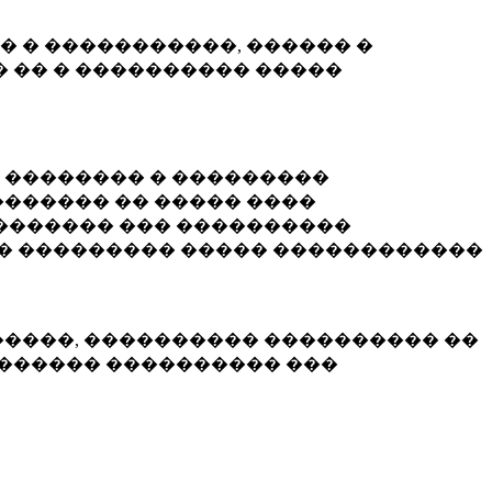
� � �����������, ������ �
 �� � ���������� �����
� �������� � ���������
������ �� ����� ����
������� ��� ����������
�� ��������� ����� ������������
�����, ���������� ���������� ��
������� ���������� ���