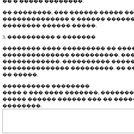
�� � ����� ��������.
�� ��������, ��� ������ ����� �
�������������� � ������ ������
�������� ������ �����.
3. ���������� � �������
�������� ���� ��������� �� ����
�������������� ����������. ���
������������. ���������� �����
�������������� ���������. �� �
�� �����.
���������� ��������
���� � ��� ���� �������, ������
����� ������ ������ ��� �� ���
��������.