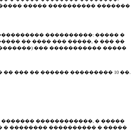
����� ����� ���������� �������
��������� ����������: ����� �
��� �� ���� ��� �����, � ��� ��
 ��������) ��� ����������� �����
� �� ��� �� ������ ���������
10 ��.
 ������� ������������, � �����
 � �������� ���������� � �����