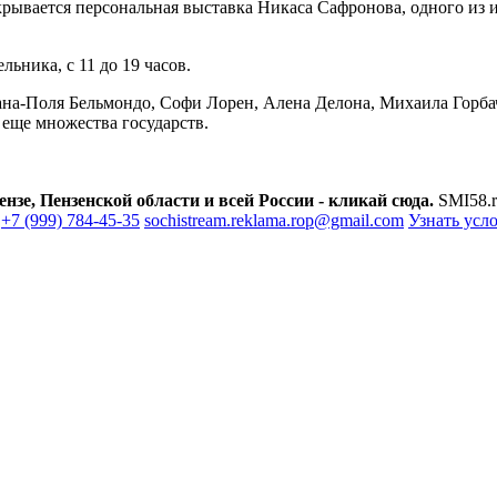
крывается персональная выставка Никаса Сафронова, одного из
ьника, с 11 до 19 часов.
а-Поля Бельмондо, Софи Лорен, Алена Делона, Михаила Горбач
еще множества государств.
зе, Пензенской области и всей России - кликай сюда.
SMI58.r
+7 (999) 784-45-35
sochistream.reklama.rop@gmail.com
Узнать усл