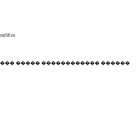
58.ru
���� ����� ������������ ������