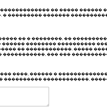
�������������� �� ����� ������ �
. � ��������� ������� ����������
���� �� � ��������, �� ��������
 ������ �������� ���������� ���
���� �� ������������. ����� ���
� �����������, ��� ��� ��������
���� ����, ������ � ������������
�� ���������� ������������, ���