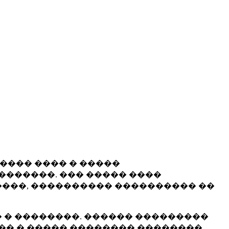
����� ���� � �����
�������. ��� ����� ����
���, ���������� ���������� ��
 � ��������. ������ ���������
�� � ����� �������� ��������.