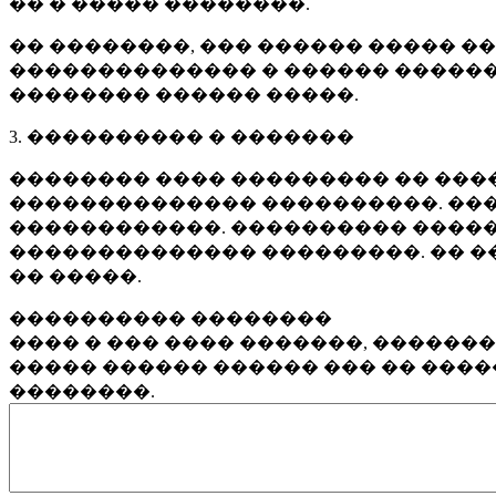
�� � ����� ��������.
�� ��������, ��� ������ ����� �
�������������� � ������ ������
�������� ������ �����.
3. ���������� � �������
�������� ���� ��������� �� ����
�������������� ����������. ���
������������. ���������� �����
�������������� ���������. �� �
�� �����.
���������� ��������
���� � ��� ���� �������, ������
����� ������ ������ ��� �� ���
��������.