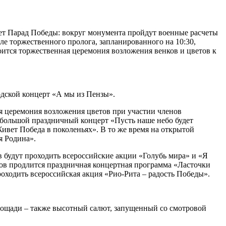
ует Парад Победы: вокруг монумента пройдут военные расчеты
е торжественного пролога, запланированного на 10:30,
ится торжественная церемония возложения венков и цветов к
родской концерт «А мы из Пензы».
ся церемония возложения цветов при участии членов
– большой праздничный концерт «Пусть наше небо будет
ивет Победа в поколеньях». В то же время на открытой
я Родина».
ов будут проходить всероссийские акции «Голубь мира» и «Я
сов продлится праздничная концертная программа «Ласточки
роходить всероссийская акция «Рио-Рита – радость Победы».
лощади – также высотный салют, запущенный со смотровой