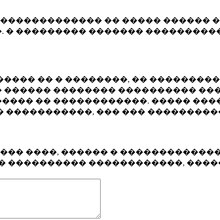
�������������� �� ����� ������ �
. � ��������� ������� ����������
���� �� � ��������, �� ��������
 ������ �������� ���������� ���
���� �� ������������. ����� ���
� �����������, ��� ��� ��������
���� ����, ������ � ������������
�� ���������� ������������, ���