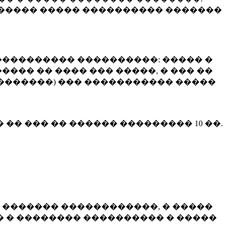
����� ����� ���������� �������
��������� ����������: ����� �
��� �� ���� ��� �����, � ��� ��
 ��������) ��� ����������� �����
� �� ��� �� ������ ���������
10 ��.
 ������� ������������, � �����
 � �������� ���������� � �����