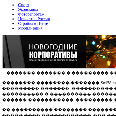
Спорт
Экономика
Фоторепортаж
Новости в России
Стройка в Пензе
Мобилизация
1. ������� ������� � ��������� �
�������� ��������-������� Smi58.
���������,�������, ���������� �
���������� � ���������� ������
������ �����������, ��������� 
�� ���������� �������� �������
����� ���� ������������, ��� ��