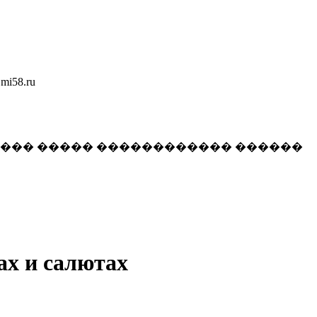
58.ru
���� ����� ������������ ������
ах и салютах