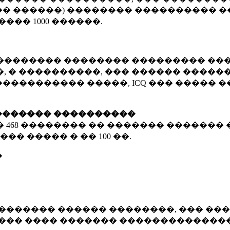
� ������) �������� ���������� �
�����
1000 ������
.
�������� �������� ��������� ���
 � ����������, ��� ������ �������
����������� �����, ICQ ��� �����
������� ����������
�
468 ��������
�� ������� ������� 
��� ����� � ��
100 ��.
�
������� ������ ��������, ��� ���
���� ���� ������� ��������������