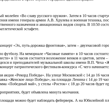
й молебен «Во славу русского оружия». Затем в 10 часов старт
ния имени генерала армии А.В. Хрулева и военная техника, посл
енного назначения и авиационных видов спорта. В 10:50 состо
атлетической эстафете.
т концерт «Эх, путь-дорожка фронтовая», затем – двухчасовой го
по футболу. На мемориале «Часовые памяти» в 10 часов состоит
ести» в 11 часов состоится возложение венков и цветов, затем 
ащихся и преподавателей музыкальной школы имени В.П. Чеха «Ж
онцерт патриотического фестиваля-конкурса «С чего начинаетс
кая акция «Рекорд Победы». На улице Московской с 14 до 16 час
тавка «Женское лицо Победы», на площади Ленина с 14 до 19 ча
мма «Победный май», у стелы «Росток» с 18 до 20 часов будет п
роприятиях, будет объявлена минута молчания.
й площади можно будет наблюдать фейерверк. А на Юбилейной п