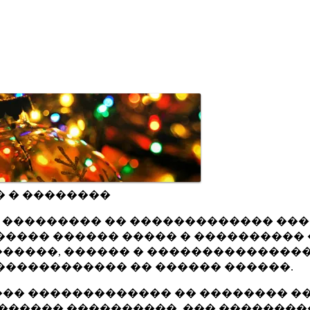
� � ��������
ru ��������� �� ������������� ��
���� ������ ����� � ���������� 
�����, ������ � ���������������
������������ �� ������ ������.
�� ������������� �� �������� ��
������ ����������, ��� ��������