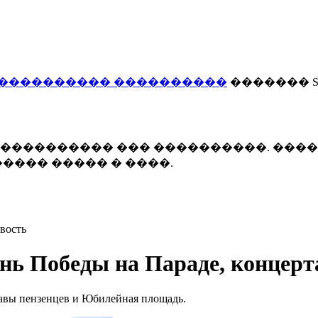
���������� ����������
������� Smi
 ����������� ��� ����������. ���
���� ����� � ����.
вость
нь Победы на Параде, концерт
авы пензенцев и Юбилейная площадь.