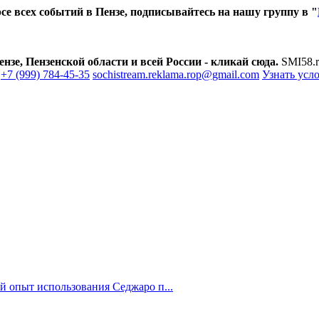
е всех событий в Пензе, подписывайтесь на нашу группу в "
зе, Пензенской области и всей России - кликай сюда.
SMI58.r
+7 (999) 784-45-35
sochistream.reklama.rop@gmail.com
Узнать усл
й опыт использования Седжаро п...