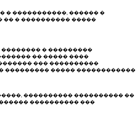
� � �����������, ������ �
 �� � ���������� �����
� �������� � ���������
������ �� ����� ����
������� ��� ����������
�� ��������� ����� ������������
�����, ���������� ���������� ��
������� ���������� ���