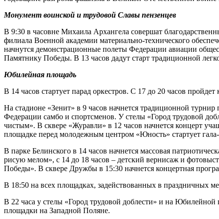
Монумент воинской и трудовой Славы пензенцев
В 9:30 в часовне Михаила Архангела совершат благодарственны
филиала Военной академии материально-технического обеспече
начнутся демонстрационные полеты Федерации авиации обществ
Памятнику Победы. В 13 часов дадут старт традиционной легко
Юбилейная площадь
В 14 часов стартует парад оркестров. С 17 до 20 часов пройде
На стадионе «Зенит» в 9 часов начнется традиционной турнир 
Федерации самбо и спортсменов. У стелы «Город трудовой добл
чистым». В сквере «Журавли» в 12 часов начнется концерт уч
площадке перед молодежным центром «Юность» стартует гала-к
В парке Белинского в 14 часов начнется массовая патриотичес
рисую мелом», с 14 до 18 часов – детский вернисаж и фотовыс
Победы». В сквере Дружбы в 15:30 начнется концертная програ
В 18:50 на всех площадках, задействованных в праздничных ме
В 22 часа у стелы «Город трудовой доблести» и на Юбилейно
площадки на Западной Поляне.