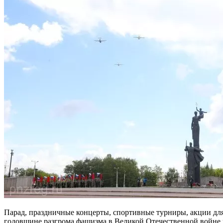
Парад, праздничные концерты, спортивные турниры, акции дл
годовщине разгрома фашизма в Великой Отечественной войне 