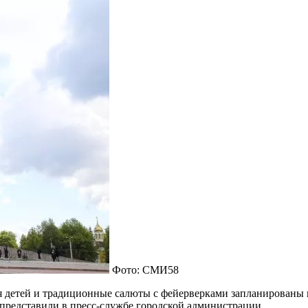
Фото: СМИ58
я детей и традиционные салюты с фейерверками запланированы 
представили в пресс-службе городской администрации.