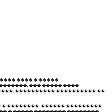
����� ���� � �����
�������. ��� ����� ����
���, ���������� ���������� ��
 � ��������. ������ ���������
�� � ����� �������� ��������.