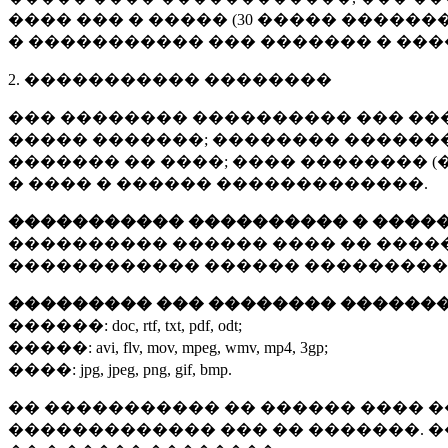
���� ��� � ����� (
30 �����
�������
� ����������� ��� ������� � ��
2. ����������� ��������
��� �������� ���������� ��� ��
����� �������; �������� �������,
������� �� ����; ���� �������� (
� ���� � ������ �������������.
����������� ���������� � ����
���������� ������ ���� �� ����
������������ ������ ���������
��������� ��� �������� ������
������:
doc, rtf, txt, pdf, odt;
�����:
avi, flv, mov, mpeg, wmv, mp4, 3gp;
����:
jpg, jpeg, png, gif, bmp.
�� ����������� �� ������ ���� �
������������� ��� �� �������. 