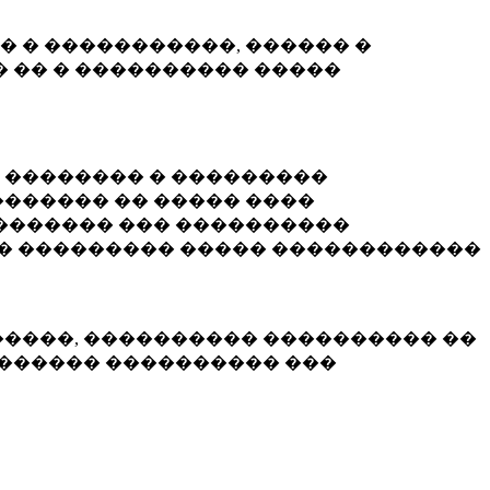
� � �����������, ������ �
 �� � ���������� �����
� �������� � ���������
������ �� ����� ����
������� ��� ����������
�� ��������� ����� ������������
�����, ���������� ���������� ��
������� ���������� ���