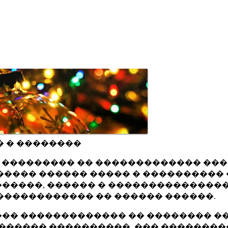
� � ��������
ru ��������� �� ������������� ��
���� ������ ����� � ���������� 
�����, ������ � ���������������
������������ �� ������ ������.
�� ������������� �� �������� ��
������ ����������, ��� ��������