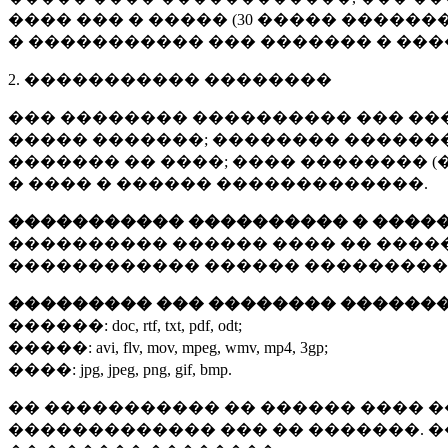
���� ��� � ����� (
30 �����
�������
� ����������� ��� ������� � ��
2. ����������� ��������
��� �������� ���������� ��� ��
����� �������; �������� �������,
������� �� ����; ���� �������� (
� ���� � ������ �������������.
����������� ���������� � ����
���������� ������ ���� �� ����
������������ ������ ���������
��������� ��� �������� ������
������:
doc, rtf, txt, pdf, odt;
�����:
avi, flv, mov, mpeg, wmv, mp4, 3gp;
����:
jpg, jpeg, png, gif, bmp.
�� ����������� �� ������ ���� �
������������� ��� �� �������. 