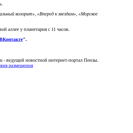
ь.
льный колорит», «Вперед к звездам», «Морское
ой аллее у планетария с 11 часов.
ВКонтакте
".
u - ведущий новостной интернет-портал Пензы.
овия размещения