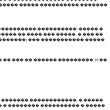
����� ����� ���������� �������
��������� ����������: ����� �
��� �� ���� ��� �����, � ��� ��
 ��������) ��� ����������� �����
� �� ��� �� ������ ���������
10 ��.
 ������� ������������, � �����
 � �������� ���������� � �����