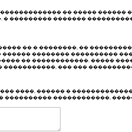
�������������� �� ����� ������ �
. � ��������� ������� ����������
���� �� � ��������, �� ��������
 ������ �������� ���������� ���
���� �� ������������. ����� ���
� �����������, ��� ��� ��������
���� ����, ������ � ������������
�� ���������� ������������, ���