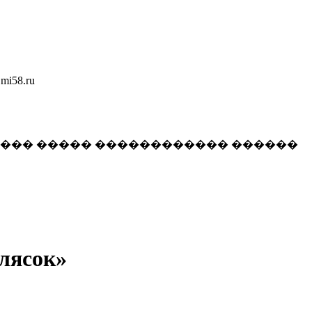
58.ru
���� ����� ������������ ������
лясок»