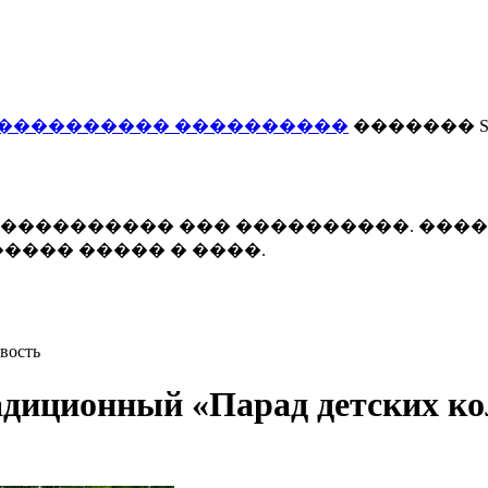
���������� ����������
������� Smi
 ����������� ��� ����������. ���
���� ����� � ����.
вость
адиционный «Парад детских ко