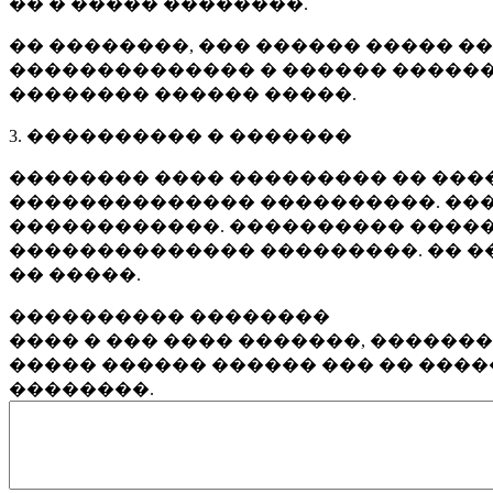
�� � ����� ��������.
�� ��������, ��� ������ ����� �
�������������� � ������ ������
�������� ������ �����.
3. ���������� � �������
�������� ���� ��������� �� ����
�������������� ����������. ���
������������. ���������� �����
�������������� ���������. �� �
�� �����.
���������� ��������
���� � ��� ���� �������, ������
����� ������ ������ ��� �� ���
��������.