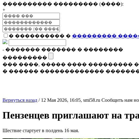
���������� ��������� (����):
+
� ���������� �
��������� ����
- ������� ������� � ��������
���������
��� ����, ����� ���� ���������
� ������ ������������� �������
Вернуться назад
/
12 Мая 2026, 16:05,
smi58.ru
Сообщить нам но
Пензенцев приглашают на тр
Шествие стартует в полдень 16 мая.