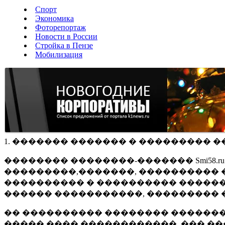
Спорт
Экономика
Фоторепортаж
Новости в России
Стройка в Пензе
Мобилизация
1. ������� ������� � ��������� �
�������� ��������-������� Smi58.
���������,�������, ���������� �
���������� � ���������� ������
������ �����������, ��������� 
�� ���������� �������� �������
����� ���� ������������, ��� ��