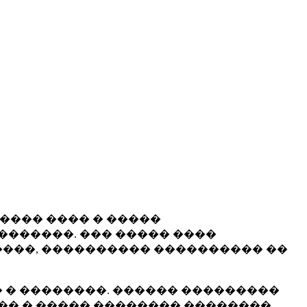
����� ���� � �����
�������. ��� ����� ����
���, ���������� ���������� ��
 � ��������. ������ ���������
�� � ����� �������� ��������.