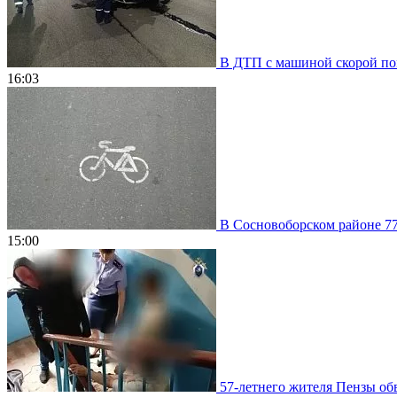
В ДТП с машиной скорой пом
16:03
В Сосновоборском районе 77
15:00
57-летнего жителя Пензы обв