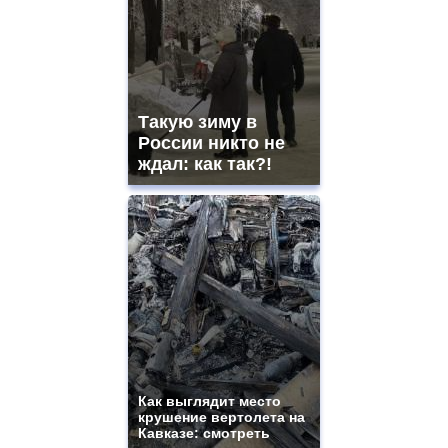
watches
for
sale.
best
vape
shops
Такую зиму в
site.
offer
России никто не
all
ждал: как так?!
kinds
of
high
quality
https://www.phoenix-
suns.ru/
which
you
need.
replica
franck
muller
rolex
Как выглядит место
even
крушение вертолета на
though
Кавказе: смотреть
the