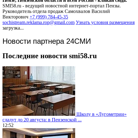
Пензе, Пензенской области и всей России - кликай сюда.
SMI58.ru - ведущий новостной интернет-портал Пензы.
Руководитель отдела продаж
Самохвалов Василий
Викторович
+7 (999) 784-45-35
sochistream.reklama.rop@gmail.com
Узнать условия размещения
загрузка...
Новости партнера 24СМИ
Последние новости smi58.ru
Школу в «Лугометрии»
сдадут до 20 августа: в Пензенской ...
12:52