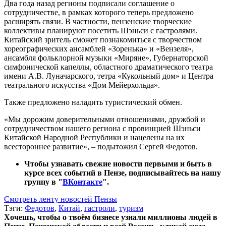
Два года назад регионы подписали соглашение о
сотрудничестве, в рамках которого теперь предложено
расширять связи. В частности, пензенские творческие
коллективы планируют посетить Шэньси с гастролями.
Китайский зритель сможет познакомиться с творчеством
хореографических ансамблей «Зоренька» и «Вензеля»,
ансамбля фольклорной музыки «Миряне», Губернаторской
симфонической капеллы, областного драматического театра
имени А.В. Луначарского, тетра «Кукольный дом» и Центра
театрального искусства «Дом Мейерхольда».
Также предложено наладить туристический обмен.
«Мы дорожим доверительными отношениями, дружбой и
сотрудничеством нашего региона с провинцией Шэньси
Китайской Народной Республики и нацелены на их
всестороннее развитие», – подытожил Сергей Федотов.
Чтобы узнавать свежие новости первыми и быть в
курсе всех событий в Пензе, подписывайтесь на нашу
группу в "
ВКонтакте
".
Смотреть ленту новостей Пензы
Тэги:
Федотов
,
Китай
,
гастроли
,
туризм
Хочешь, чтобы о твоём бизнесе узнали миллионы людей в