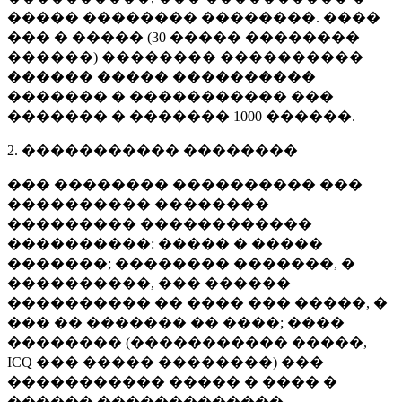
����� �������� ��������. ����
��� � ����� (
30 �����
��������
������) �������� ����������
������ ����� ����������
������� � ����������� ���
������� � �������
1000 ������
.
2. ����������� ��������
��� �������� ���������� ���
���������� ��������
��������� ������������
����������: ����� � �����
�������; �������� �������, �
����������, ��� ������
���������� �� ���� ��� �����, �
��� �� ������� �� ����; ����
�������� (����������� �����,
ICQ ��� ����� ��������) ���
����������� ����� � ���� �
������ �������������.