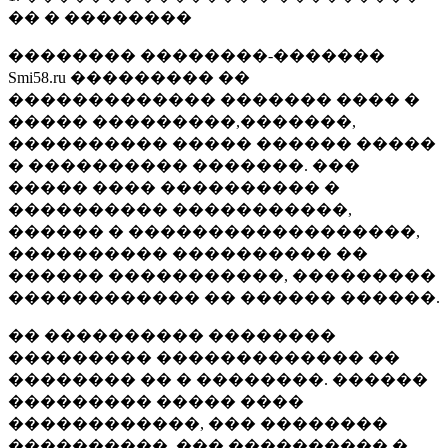
�� � ��������
�������� ��������-�������
Smi58.ru ��������� ��
������������� ������� ���� �
����� ���������,�������,
���������� ����� ������ �����
� ���������� �������. ���
����� ���� ���������� �
���������� �����������,
������ � ������������������,
���������� ���������� ��
������ �����������, ���������
������������ �� ������ ������.
�� ���������� ��������
��������� ������������� ��
�������� �� � ��������. ������
��������� ����� ����
������������, ��� ��������
����������, ��� ���������� �