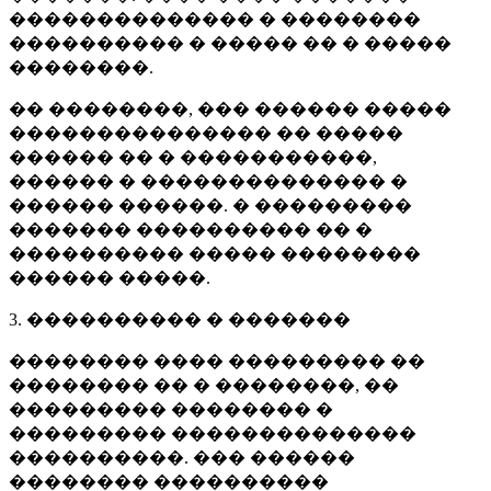
�������������� � ��������
���������� � ����� �� � �����
��������.
�� ��������, ��� ������ �����
��������������� �� �����
������ �� � �����������,
������ � �������������� �
������ ������. � ���������
������� ���������� �� �
���������� ����� ��������
������ �����.
3. ���������� � �������
�������� ���� ��������� ��
�������� �� � ��������, ��
��������� �������� �
��������� ��������������
����������. ��� ������
�������� ����������