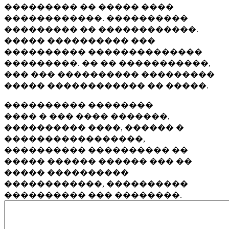
��������� �� ����� ����
������������. ����������
��������� �� ������������.
����� ���������� ���
���������� ��������������
���������. �� �� �����������,
��� ��� ���������� ���������
����� ������������ �� �����.
���������� ��������
���� � ��� ���� �������,
���������� ����, ������ �
�����������������,
���������� ���������� ��
����� ������ ������ ��� ��
����� ����������
������������, ����������
���������� ��� ��������.