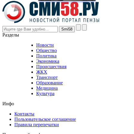
prices
are
higher
however
visitors
nevertheless
Разделы
believe
that
Новости
good
Общество
value.
Политика
who
Экономика
sells
Происшествия
the
ЖКХ
best
Транспорт
phyrevape.com
Образование
vape
Медицина
store
Культура
on
the
Инфо
pursuit
of
Контакты
the
Пользовательское соглашение
most
Правила перепечатки
effective
sophistication