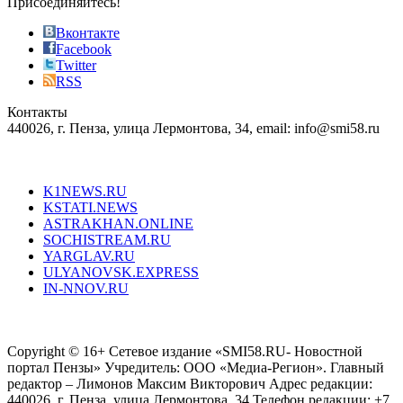
Присоединяйтесь!
also
just
Вконтакте
the
Facebook
right
Twitter
blend
RSS
in
Контакты
creation
440026, г. Пенза, улица Лермонтова, 34, email: info@smi58.ru
completely
unique
Все порталы НМГ
dazzling
type.
K1NEWS.RU
reddit
KSTATI.NEWS
sevenfridayreplica.ru
ASTRAKHAN.ONLINE
sevenfriday
SOCHISTREAM.RU
outlet
YARGLAV.RU
is
ULYANOVSK.EXPRESS
the
IN-NNOV.RU
first
choice
Согласие на обработку персональных данных
Политика по
for
защите персональных данных
high-
Copyright © 16+ Сетевое издание «SMI58.RU- Новостной
end
портал Пензы» Учредитель: ООО «Медиа-Регион». Главный
people.
редактор – Лимонов Максим Викторович Адрес редакции:
440026, г. Пенза, улица Лермонтова, 34 Телефон редакции: +7