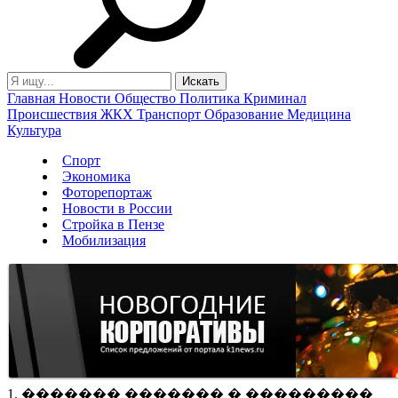
Главная
Новости
Общество
Политика
Криминал
Происшествия
ЖКХ
Транспорт
Образование
Медицина
Культура
Спорт
Экономика
Фоторепортаж
Новости в России
Стройка в Пензе
Мобилизация
1. ������� ������� � ���������