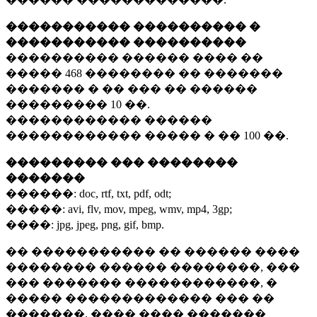
����������� ���������� �
����������� ����������
���������� ������ ���� ��
�����
468 ��������
�� �������
������� � �� ��� �� ������
���������
10 ��.
������������ ������
������������ ����� � ��
100 ��.
��������� ��� ��������
�������
������:
doc, rtf, txt, pdf, odt;
�����:
avi, flv, mov, mpeg, wmv, mp4, 3gp;
����:
jpg, jpeg, png, gif, bmp.
�� ����������� �� ������ ����
�������� ������ ��������, ���
��� ������� ������������, �
����� ������������� ��� ��
�������. ���� ���� �������