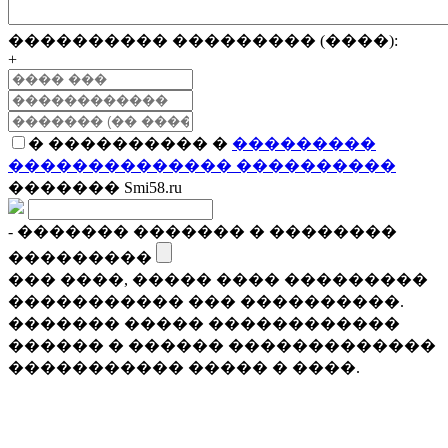
���������� ��������� (����):
+
� ���������� �
���������
�������������� ����������
������� Smi58.ru
- ������� ������� � ��������
���������
��� ����, ����� ���� ���������
����������� ��� ����������.
������� ����� ������������
������ � ������ �������������
����������� ����� � ����.