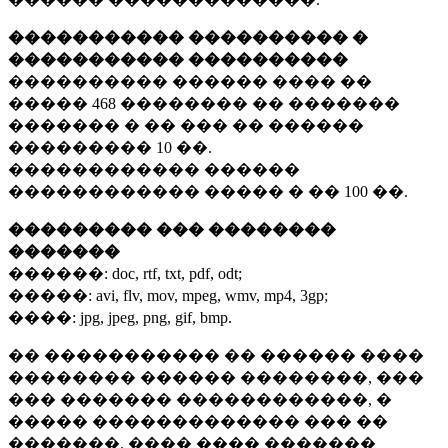
����������� ���������� �
����������� ����������
���������� ������ ���� ��
�����
468 ��������
�� �������
������� � �� ��� �� ������
���������
10 ��.
������������ ������
������������ ����� � ��
100 ��.
��������� ��� ��������
�������
������:
doc, rtf, txt, pdf, odt;
�����:
avi, flv, mov, mpeg, wmv, mp4, 3gp;
����:
jpg, jpeg, png, gif, bmp.
�� ����������� �� ������ ����
�������� ������ ��������, ���
��� ������� ������������, �
����� ������������� ��� ��
�������. ���� ���� �������