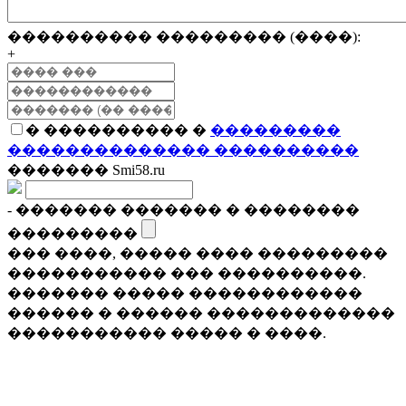
���������� ��������� (����):
+
� ���������� �
���������
�������������� ����������
������� Smi58.ru
- ������� ������� � ��������
���������
��� ����, ����� ���� ���������
����������� ��� ����������.
������� ����� ������������
������ � ������ �������������
����������� ����� � ����.