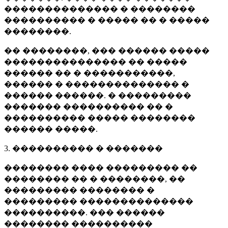
�������������� � ��������
���������� � ����� �� � �����
��������.
�� ��������, ��� ������ �����
��������������� �� �����
������ �� � �����������,
������ � �������������� �
������ ������. � ���������
������� ���������� �� �
���������� ����� ��������
������ �����.
3. ���������� � �������
�������� ���� ��������� ��
�������� �� � ��������, ��
��������� �������� �
��������� ��������������
����������. ��� ������
�������� ����������