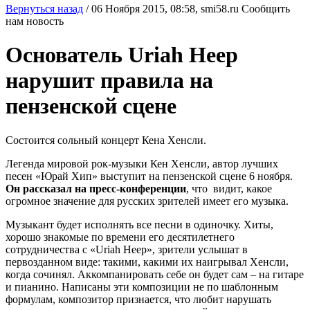
Вернуться назад
/
06 Ноября 2015, 08:58,
smi58.ru
Сообщить
нам новость
Основатель Uriah Heep
нарушит правила на
пензенской сцене
Состоится сольный концерт Кена Хенсли.
Легенда мировой рок-музыки Кен Хенсли, автор лучших
песен «Юрай Хип» выступит на пензенской сцене 6 ноября.
Он рассказал на пресс-конференции
, что видит, какое
огромное значение для русских зрителей имеет его музыка.
Музыкант будет исполнять все песни в одиночку. Хиты,
хорошо знакомые по времени его десятилетнего
сотрудничества с «Uriah Heep», зрители услышат в
первозданном виде: такими, какими их наигрывал Хенсли,
когда сочинял. Аккомпанировать себе он будет сам – на гитаре
и пианино. Написаны эти композиции не по шаблонным
формулам, композитор признается, что любит нарушать