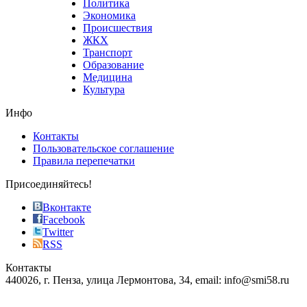
Политика
who
Экономика
sells
Происшествия
the
ЖКХ
best
Транспорт
phyrevape.com
Образование
vape
Медицина
store
Культура
on
the
Инфо
pursuit
of
Контакты
the
Пользовательское соглашение
most
Правила перепечатки
effective
sophistication
Присоединяйтесь!
also
just
Вконтакте
the
Facebook
right
Twitter
blend
RSS
in
Контакты
creation
440026, г. Пенза, улица Лермонтова, 34, email: info@smi58.ru
completely
unique
Все порталы НМГ
dazzling