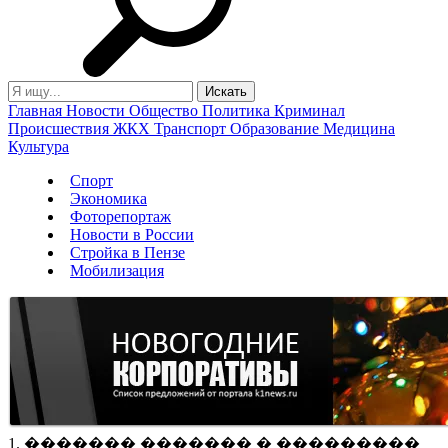
Главная
Новости
Общество
Политика
Криминал
Происшествия
ЖКХ
Транспорт
Образование
Медицина
Культура
Спорт
Экономика
Фоторепортаж
Новости в России
Стройка в Пензе
Мобилизация
1. ������� ������� � ���������