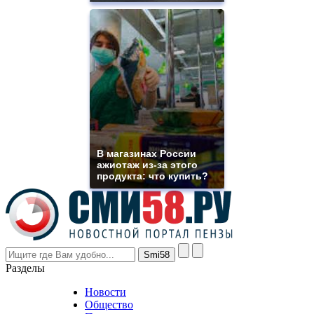
of
high
quality
https://www.phoenix-
suns.ru/
which
you
need.
replica
franck
muller
rolex
В магазинах России
even
ажиотаж из-за этого
though
продукта: что купить?
the
prices
are
higher
however
visitors
nevertheless
Разделы
believe
that
Новости
good
Общество
value.