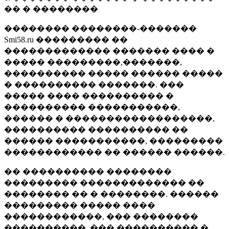
�� � ��������
�������� ��������-�������
Smi58.ru ��������� ��
������������� ������� ���� �
����� ���������,�������,
���������� ����� ������ �����
� ���������� �������. ���
����� ���� ���������� �
���������� �����������,
������ � ������������������,
���������� ���������� ��
������ �����������, ���������
������������ �� ������ ������.
�� ���������� ��������
��������� ������������� ��
�������� �� � ��������. ������
��������� ����� ����
������������, ��� ��������
����������, ��� ���������� �