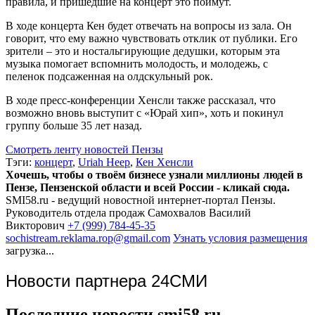
правила, и пришедшие на концерт это поймут.
В ходе концерта Кен будет отвечать на вопросы из зала. Он
говорит, что ему важно чувствовать отклик от публики. Его
зрители – это и ностальгирующие дедушки, которым эта
музыка помогает вспомнить молодость, и молодежь, с
пеленок подсаженная на олдскульный рок.
В ходе пресс-конференции Хенсли также рассказал, что
возможно вновь выступит с «Юрай хип», хоть и покинул
группу больше 35 лет назад.
Смотреть ленту новостей Пензы
Тэги:
концерт
,
Uriah Heep
,
Кен Хенсли
Хочешь, чтобы о твоём бизнесе узнали миллионы людей в
Пензе, Пензенской области и всей России - кликай сюда.
SMI58.ru - ведущий новостной интернет-портал Пензы.
Руководитель отдела продаж
Самохвалов Василий
Викторович
+7 (999) 784-45-35
sochistream.reklama.rop@gmail.com
Узнать условия размещения
загрузка...
Новости партнера 24СМИ
Последние новости smi58.ru