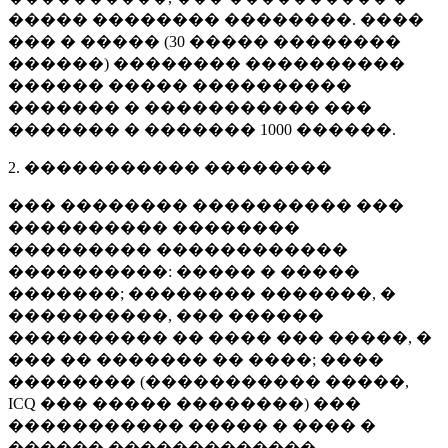
����� �������� ��������. ����
��� � ����� (
30 �����
��������
������) �������� ����������
������ ����� ����������
������� � ����������� ���
������� � �������
1000 ������
.
2. ����������� ��������
��� �������� ���������� ���
���������� ��������
��������� ������������
����������: ����� � �����
�������; �������� �������, �
����������, ��� ������
���������� �� ���� ��� �����, �
��� �� ������� �� ����; ����
�������� (����������� �����,
ICQ ��� ����� ��������) ���
����������� ����� � ���� �
������ �������������.