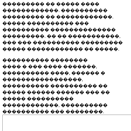
��������� �� ����� ����
������������. ����������
��������� �� ������������.
����� ���������� ���
���������� ��������������
���������. �� �� �����������,
��� ��� ���������� ���������
����� ������������ �� �����.
���������� ��������
���� � ��� ���� �������,
���������� ����, ������ �
�����������������,
���������� ���������� ��
����� ������ ������ ��� ��
����� ����������
������������, ����������
���������� ��� ��������.