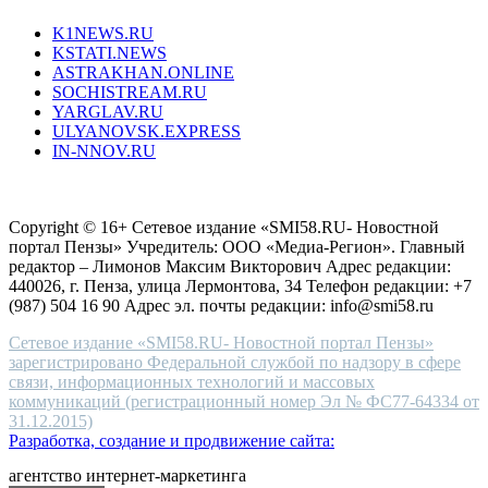
type.
K1NEWS.RU
reddit
KSTATI.NEWS
sevenfridayreplica.ru
ASTRAKHAN.ONLINE
sevenfriday
SOCHISTREAM.RU
outlet
YARGLAV.RU
is
ULYANOVSK.EXPRESS
the
IN-NNOV.RU
first
choice
Согласие на обработку персональных данных
Политика по
for
защите персональных данных
high-
Copyright © 16+ Сетевое издание «SMI58.RU- Новостной
end
портал Пензы» Учредитель: ООО «Медиа-Регион». Главный
people.
редактор – Лимонов Максим Викторович Адрес редакции:
440026, г. Пенза, улица Лермонтова, 34 Телефон редакции: +7
(987) 504 16 90 Адрес эл. почты редакции: info@smi58.ru
Сетевое издание «SMI58.RU- Новостной портал Пензы»
зарегистрировано Федеральной службой по надзору в сфере
связи, информационных технологий и массовых
коммуникаций (регистрационный номер Эл № ФС77-64334 от
31.12.2015)
Разработка, создание и продвижение сайта:
агентство интернет-маркетинга