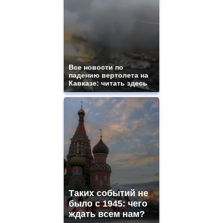
quality
aaa
swiss
movement.
https://gradewatches.to/
mens
and
ladies
Все новости по
падению вертолета на
watches
Кавказе: читать здесь
for
sale.
https://www.replicasrelojes.to/
mens
and
ladies
watches
for
sale.
best
vape
shops
Таких событий не
site.
offer
было с 1945: чего
all
ждать всем нам?
kinds