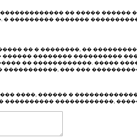
�������������� �� ����� ������ �
. � ��������� ������� ����������
���� �� � ��������, �� ��������
 ������ �������� ���������� ���
���� �� ������������. ����� ���
� �����������, ��� ��� ��������
���� ����, ������ � ������������
�� ���������� ������������, ���