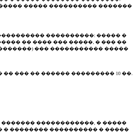
����� ����� ���������� �������
��������� ����������: ����� �
��� �� ���� ��� �����, � ��� ��
 ��������) ��� ����������� �����
� �� ��� �� ������ ���������
10 ��.
 ������� ������������, � �����
 � �������� ���������� � �����