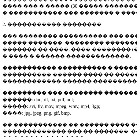
���� ��� � ����� (
30 �����
�������
� ����������� ��� ������� � ��
2. ����������� ��������
��� �������� ���������� ��� ��
����� �������; �������� �������,
������� �� ����; ���� �������� (
� ���� � ������ �������������.
����������� ���������� � ����
���������� ������ ���� �� ����
������������ ������ ���������
��������� ��� �������� ������
������:
doc, rtf, txt, pdf, odt;
�����:
avi, flv, mov, mpeg, wmv, mp4, 3gp;
����:
jpg, jpeg, png, gif, bmp.
�� ����������� �� ������ ���� �
������������� ��� �� �������. 