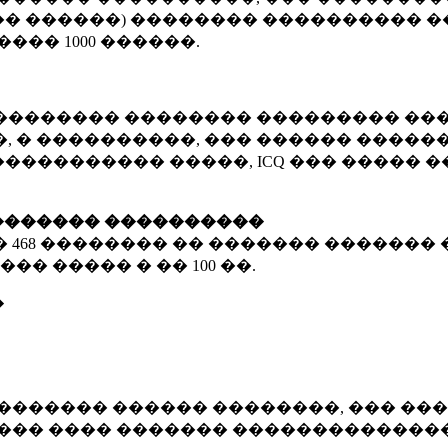
� ������) �������� ���������� �
�����
1000 ������
.
�������� �������� ��������� ���
 � ����������, ��� ������ �������
����������� �����, ICQ ��� �����
������� ����������
�
468 ��������
�� ������� ������� 
��� ����� � ��
100 ��.
�
������� ������ ��������, ��� ���
���� ���� ������� ��������������