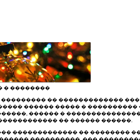
� � ��������
ru ��������� �� ������������� ��
���� ������ ����� � ���������� 
�����, ������ � ���������������
������������ �� ������ ������.
�� ������������� �� �������� ��
������ ����������, ��� ��������