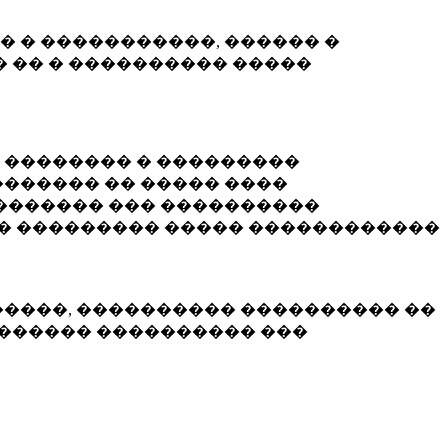
� � �����������, ������ �
 �� � ���������� �����
� �������� � ���������
������ �� ����� ����
������� ��� ����������
�� ��������� ����� ������������
�����, ���������� ���������� ��
������� ���������� ���