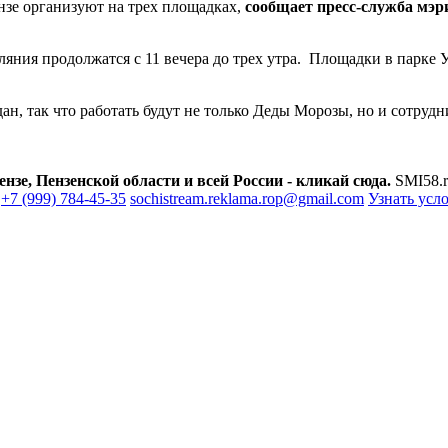
нзе организуют на трех площадках,
сообщает пресс-служба мэр
ляния продолжатся с 11 вечера до трех утра. Площадки в парке
ан, так что работать будут не только Деды Морозы, но и сотру
зе, Пензенской области и всей России - кликай сюда.
SMI58.r
+7 (999) 784-45-35
sochistream.reklama.rop@gmail.com
Узнать усл