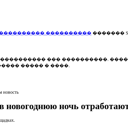
���������� ����������
������� Smi
 ����������� ��� ����������. ���
���� ����� � ����.
м новость
новогоднюю ночь отработают 
ощадках.