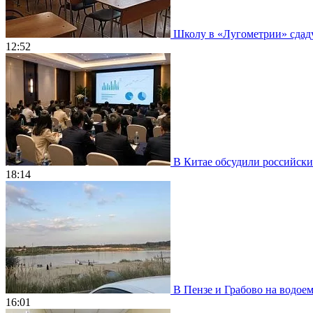
Школу в «Лугометрии» сдадут
12:52
В Китае обсудили российски
18:14
В Пензе и Грабово на водое
16:01