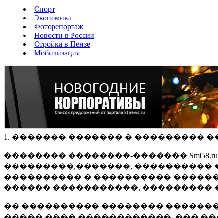
Спорт
Экономика
Фоторепортаж
Новости в России
Стройка в Пензе
Мобилизация
1. ������� ������� � ��������� �
�������� ��������-������� Smi58.
���������,�������, ���������� �
���������� � ���������� ������
������ �����������, ��������� 
�� ���������� �������� �������
����� ���� ������������, ��� ��