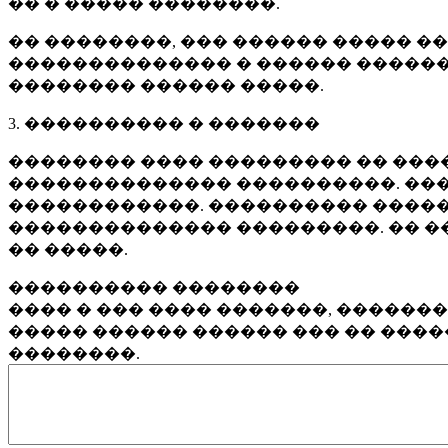
�� � ����� ��������.
�� ��������, ��� ������ ����� �
�������������� � ������ ������
�������� ������ �����.
3. ���������� � �������
�������� ���� ��������� �� ����
�������������� ����������. ���
������������. ���������� �����
�������������� ���������. �� �
�� �����.
���������� ��������
���� � ��� ���� �������, ������
����� ������ ������ ��� �� ���
��������.