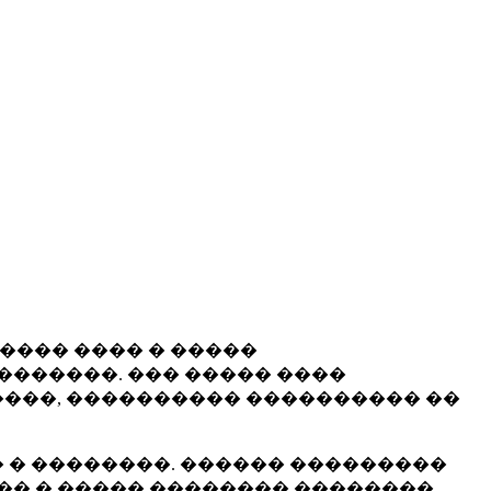
����� ���� � �����
�������. ��� ����� ����
���, ���������� ���������� ��
 � ��������. ������ ���������
�� � ����� �������� ��������.