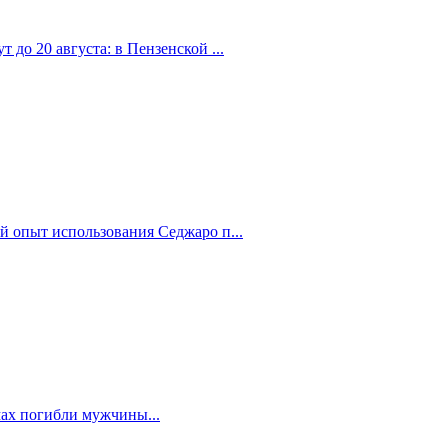
 до 20 августа: в Пензенской ...
й опыт использования Седжаро п...
мах погибли мужчины...