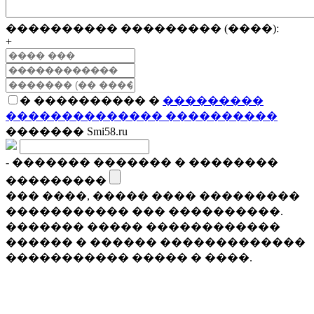
���������� ��������� (����):
+
� ���������� �
���������
�������������� ����������
������� Smi58.ru
- ������� ������� � ��������
���������
��� ����, ����� ���� ���������
����������� ��� ����������.
������� ����� ������������
������ � ������ �������������
����������� ����� � ����.