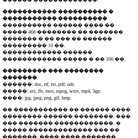
����������� ���������� �
����������� ����������
���������� ������ ���� ��
�����
468 ��������
�� �������
������� � �� ��� �� ������
���������
10 ��.
������������ ������
������������ ����� � ��
100 ��.
��������� ��� ��������
�������
������:
doc, rtf, txt, pdf, odt;
�����:
avi, flv, mov, mpeg, wmv, mp4, 3gp;
����:
jpg, jpeg, png, gif, bmp.
�� ����������� �� ������ ����
�������� ������ ��������, ���
��� ������� ������������, �
����� ������������� ��� ��
�������. ���� ���� �������