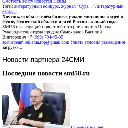
Смотреть ленту новостей Пензы
Тэги:
литературный конкурс
,
журнал "Сура"
,
"Литературный
взгляд"
Хочешь, чтобы о твоём бизнесе узнали миллионы людей в
Пензе, Пензенской области и всей России - кликай сюда.
SMI58.ru - ведущий новостной интернет-портал Пензы.
Руководитель отдела продаж
Самохвалов Василий
Викторович
+7 (999) 784-45-35
sochistream.reklama.rop@gmail.com
Узнать условия размещения
загрузка...
Новости партнера 24СМИ
Последние новости smi58.ru
Губернатор Олег