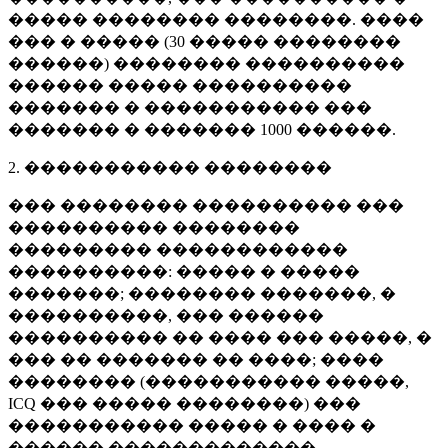
����� �������� ��������. ����
��� � ����� (
30 �����
��������
������) �������� ����������
������ ����� ����������
������� � ����������� ���
������� � �������
1000 ������
.
2. ����������� ��������
��� �������� ���������� ���
���������� ��������
��������� ������������
����������: ����� � �����
�������; �������� �������, �
����������, ��� ������
���������� �� ���� ��� �����, �
��� �� ������� �� ����; ����
�������� (����������� �����,
ICQ ��� ����� ��������) ���
����������� ����� � ���� �
������ �������������.