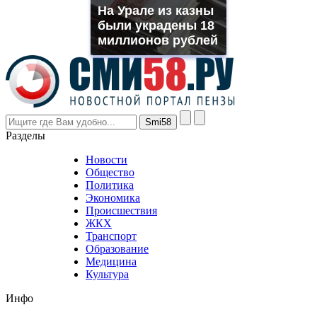
muller
На Урале из казны
rolex
были украдены 18
even
though
миллионов рублей
the
prices
are
higher
however
visitors
nevertheless
Разделы
believe
that
Новости
good
Общество
value.
Политика
who
Экономика
sells
Происшествия
the
ЖКХ
best
Транспорт
phyrevape.com
Образование
vape
Медицина
store
Культура
on
the
Инфо
pursuit