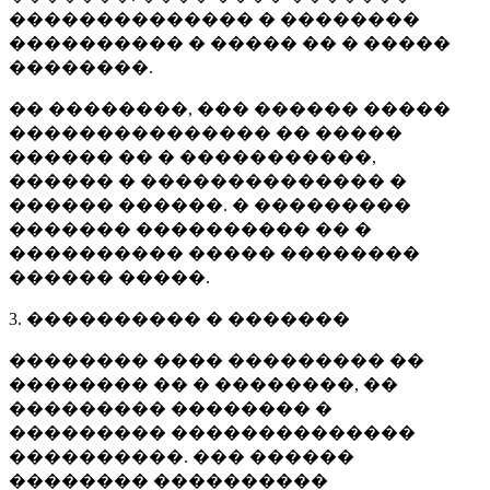
�������������� � ��������
���������� � ����� �� � �����
��������.
�� ��������, ��� ������ �����
��������������� �� �����
������ �� � �����������,
������ � �������������� �
������ ������. � ���������
������� ���������� �� �
���������� ����� ��������
������ �����.
3. ���������� � �������
�������� ���� ��������� ��
�������� �� � ��������, ��
��������� �������� �
��������� ��������������
����������. ��� ������
�������� ����������