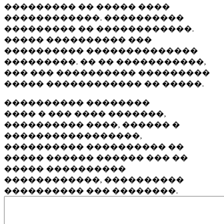
��������� �� ����� ����
������������. ����������
��������� �� ������������.
����� ���������� ���
���������� ��������������
���������. �� �� �����������,
��� ��� ���������� ���������
����� ������������ �� �����.
���������� ��������
���� � ��� ���� �������,
���������� ����, ������ �
�����������������,
���������� ���������� ��
����� ������ ������ ��� ��
����� ����������
������������, ����������
���������� ��� ��������.