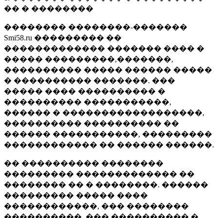
�� � ��������
�������� ��������-�������
Smi58.ru ��������� ��
������������� ������� ���� �
����� ���������,�������,
���������� ����� ������ �����
� ���������� �������. ���
����� ���� ���������� �
���������� �����������,
������ � ������������������,
���������� ���������� ��
������ �����������, ���������
������������ �� ������ ������.
�� ���������� ��������
��������� ������������� ��
�������� �� � ��������. ������
��������� ����� ����
������������, ��� ��������
����������, ��� ���������� �