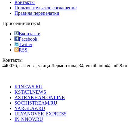
of
Контакты
the
Пользовательское соглашение
most
Правила перепечатки
effective
sophistication
Присоединяйтесь!
also
just
Вконтакте
the
Facebook
right
Twitter
blend
RSS
in
Контакты
creation
440026, г. Пенза, улица Лермонтова, 34, email: info@smi58.ru
completely
unique
Все порталы НМГ
dazzling
type.
K1NEWS.RU
reddit
KSTATI.NEWS
sevenfridayreplica.ru
ASTRAKHAN.ONLINE
sevenfriday
SOCHISTREAM.RU
outlet
YARGLAV.RU
is
ULYANOVSK.EXPRESS
the
IN-NNOV.RU
first
choice
Согласие на обработку персональных данных
Политика по
for
защите персональных данных