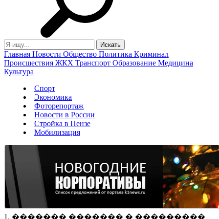
Главная
Новости
Общество
Политика
Криминал
Происшествия
ЖКХ
Транспорт
Образование
Медицина
Культура
Спорт
Экономика
Фоторепортаж
Новости в России
Стройка в Пензе
Мобилизация
1. ������� ������� � ���������