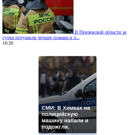
В Пензенской области за
сутки потушили четыре пожара и л...
16:26
https://www.vapesstores.fr/
meilleure
cigarette
electronique
best
quality
aaa
swiss
movement.
https://gradewatches.to/
mens
СМИ: В Химках на
and
полицейскую
ladies
машину напали и
watches
подожгли.
for
sale.