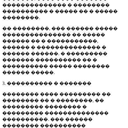
�������������� � ��������
���������� � ����� �� � �����
��������.
�� ��������, ��� ������ �����
��������������� �� �����
������ �� � �����������,
������ � �������������� �
������ ������. � ���������
������� ���������� �� �
���������� ����� ��������
������ �����.
3. ���������� � �������
�������� ���� ��������� ��
�������� �� � ��������, ��
��������� �������� �
��������� ��������������
����������. ��� ������
�������� ����������