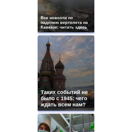
https://gradewatches.to/
mens
and
ladies
Все новости по
падению вертолета на
watches
Кавказе: читать здесь
for
sale.
https://www.replicasrelojes.to/
mens
and
ladies
watches
for
sale.
best
vape
shops
Таких событий не
site.
offer
было с 1945: чего
all
ждать всем нам?
kinds
of
high
quality
https://www.phoenix-