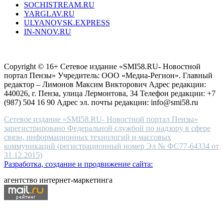
SOCHISTREAM.RU
outlet
YARGLAV.RU
is
ULYANOVSK.EXPRESS
the
IN-NNOV.RU
first
choice
Согласие на обработку персональных данных
Политика по
for
защите персональных данных
high-
Copyright © 16+ Сетевое издание «SMI58.RU- Новостной
end
портал Пензы» Учредитель: ООО «Медиа-Регион». Главный
people.
редактор – Лимонов Максим Викторович Адрес редакции:
440026, г. Пенза, улица Лермонтова, 34 Телефон редакции: +7
(987) 504 16 90 Адрес эл. почты редакции: info@smi58.ru
Сетевое издание «SMI58.RU- Новостной портал Пензы»
зарегистрировано Федеральной службой по надзору в сфере
связи, информационных технологий и массовых
коммуникаций (регистрационный номер Эл № ФС77-64334 от
31.12.2015)
Разработка, создание и продвижение сайта:
агентство интернет-маркетинга