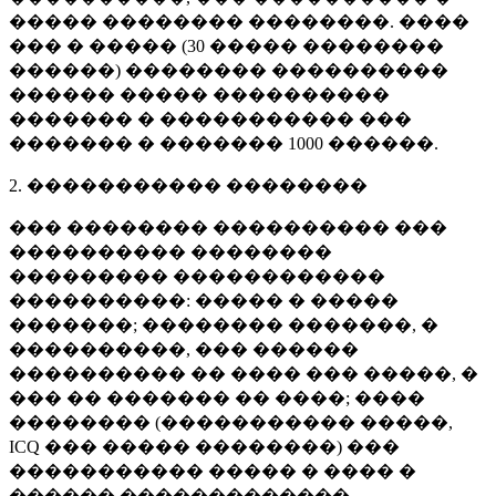
����� �������� ��������. ����
��� � ����� (
30 �����
��������
������) �������� ����������
������ ����� ����������
������� � ����������� ���
������� � �������
1000 ������
.
2. ����������� ��������
��� �������� ���������� ���
���������� ��������
��������� ������������
����������: ����� � �����
�������; �������� �������, �
����������, ��� ������
���������� �� ���� ��� �����, �
��� �� ������� �� ����; ����
�������� (����������� �����,
ICQ ��� ����� ��������) ���
����������� ����� � ���� �
������ �������������.