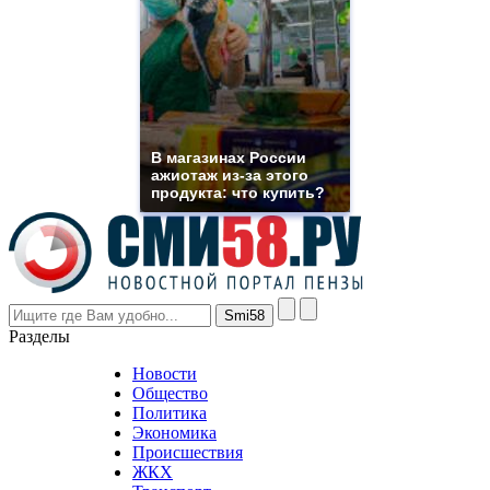
suns.ru/
which
you
need.
replica
franck
muller
rolex
В магазинах России
even
ажиотаж из-за этого
though
продукта: что купить?
the
prices
are
higher
however
visitors
nevertheless
Разделы
believe
that
Новости
good
Общество
value.
Политика
who
Экономика
sells
Происшествия
the
ЖКХ
best