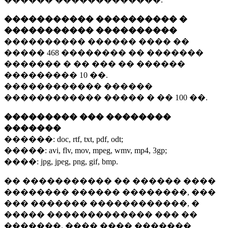
����������� ���������� �
����������� ����������
���������� ������ ���� ��
�����
468 ��������
�� �������
������� � �� ��� �� ������
���������
10 ��.
������������ ������
������������ ����� � ��
100 ��.
��������� ��� ��������
�������
������:
doc, rtf, txt, pdf, odt;
�����:
avi, flv, mov, mpeg, wmv, mp4, 3gp;
����:
jpg, jpeg, png, gif, bmp.
�� ����������� �� ������ ����
�������� ������ ��������, ���
��� ������� ������������, �
����� ������������� ��� ��
�������. ���� ���� �������