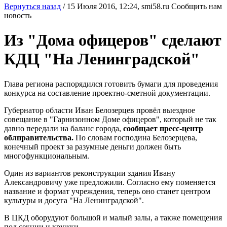
Вернуться назад
/
15 Июля 2016, 12:24,
smi58.ru
Сообщить нам
новость
Из "Дома офицеров" сделают
КДЦ "На Ленинградской"
Глава региона распорядился готовить бумаги для проведения
конкурса на составление проектно-сметной документации.
Губернатор области Иван Белозерцев провёл выездное
совещание в "Гарнизонном Доме офицеров", который не так
давно передали на баланс города,
сообщает пресс-центр
облправительства.
По словам господина Белозерцева,
конечный проект за разумные деньги должен быть
многофункциональным.
Один из вариантов реконструкции здания Ивану
Александровичу уже предложили. Согласно ему поменяется
название и формат учреждения, теперь оно станет центром
культуры и досуга "На Ленинградской".
В ЦКД оборудуют большой и малый залы, а также помещения
под секции и кружки.