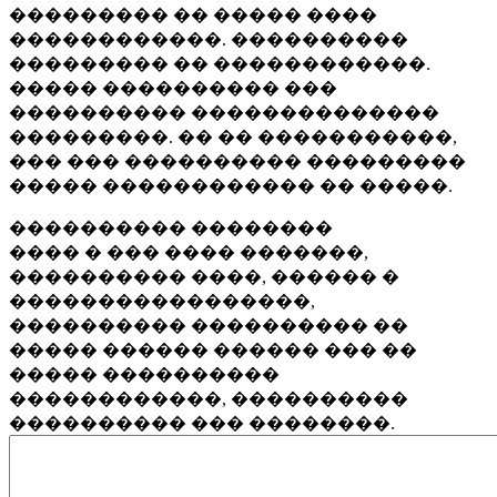
��������� �� ����� ����
������������. ����������
��������� �� ������������.
����� ���������� ���
���������� ��������������
���������. �� �� �����������,
��� ��� ���������� ���������
����� ������������ �� �����.
���������� ��������
���� � ��� ���� �������,
���������� ����, ������ �
�����������������,
���������� ���������� ��
����� ������ ������ ��� ��
����� ����������
������������, ����������
���������� ��� ��������.