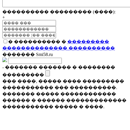
���������� ��������� (����):
+
� ���������� �
���������
�������������� ����������
������� Smi58.ru
- ������� ������� � ��������
���������
��� ����, ����� ���� ���������
����������� ��� ����������.
������� ����� ������������
������ � ������ �������������
����������� ����� � ����.