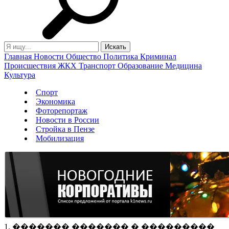
Главная
Новости
Общество
Политика
Криминал
Происшествия
ЖКХ
Транспорт
Образование
Медицина
Культура
Спорт
Экономика
Фоторепортаж
Новости в России
Стройка в Пензе
Мобилизация
1. ������� ������� � ���������