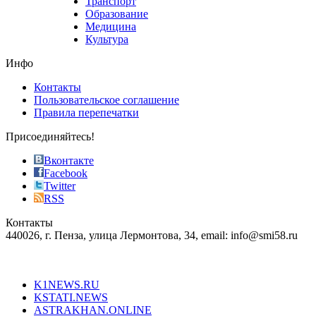
Транспорт
phyrevape.com
Образование
vape
Медицина
store
Культура
on
the
Инфо
pursuit
of
Контакты
the
Пользовательское соглашение
most
Правила перепечатки
effective
sophistication
Присоединяйтесь!
also
just
Вконтакте
the
Facebook
right
Twitter
blend
RSS
in
Контакты
creation
440026, г. Пенза, улица Лермонтова, 34, email: info@smi58.ru
completely
unique
Все порталы НМГ
dazzling
type.
K1NEWS.RU
reddit
KSTATI.NEWS
sevenfridayreplica.ru
ASTRAKHAN.ONLINE
sevenfriday