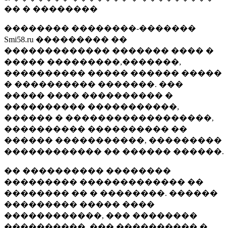
�� � ��������
�������� ��������-�������
Smi58.ru ��������� ��
������������� ������� ���� �
����� ���������,�������,
���������� ����� ������ �����
� ���������� �������. ���
����� ���� ���������� �
���������� �����������,
������ � ������������������,
���������� ���������� ��
������ �����������, ���������
������������ �� ������ ������.
�� ���������� ��������
��������� ������������� ��
�������� �� � ��������. ������
��������� ����� ����
������������, ��� ��������
����������, ��� ���������� �