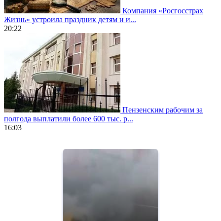
Компания «Росгосстрах
Жизнь» устроила праздник детям и и...
20:22
Пензенским рабочим за
полгода выплатили более 600 тыс. р...
16:03
https://www.vapesstores.fr/
meilleure
cigarette
electronique
best
quality
aaa
swiss
movement.