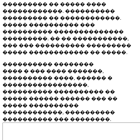
��������� �� ����� ����
������������. ����������
��������� �� ������������.
����� ���������� ���
���������� ��������������
���������. �� �� �����������,
��� ��� ���������� ���������
����� ������������ �� �����.
���������� ��������
���� � ��� ���� �������,
���������� ����, ������ �
�����������������,
���������� ���������� ��
����� ������ ������ ��� ��
����� ����������
������������, ����������
���������� ��� ��������.