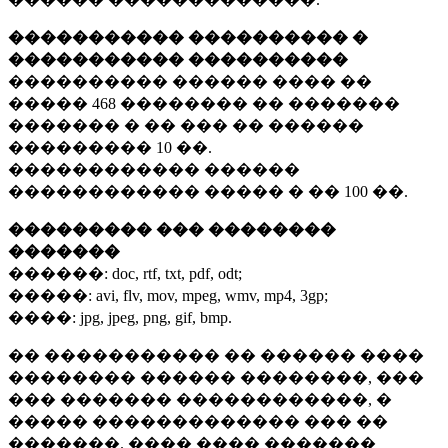
����������� ���������� �
����������� ����������
���������� ������ ���� ��
�����
468 ��������
�� �������
������� � �� ��� �� ������
���������
10 ��.
������������ ������
������������ ����� � ��
100 ��.
��������� ��� ��������
�������
������:
doc, rtf, txt, pdf, odt;
�����:
avi, flv, mov, mpeg, wmv, mp4, 3gp;
����:
jpg, jpeg, png, gif, bmp.
�� ����������� �� ������ ����
�������� ������ ��������, ���
��� ������� ������������, �
����� ������������� ��� ��
�������. ���� ���� �������