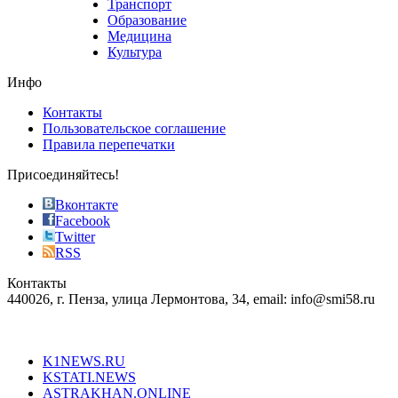
Транспорт
phyrevape.com
Образование
vape
Медицина
store
Культура
on
the
Инфо
pursuit
of
Контакты
the
Пользовательское соглашение
most
Правила перепечатки
effective
sophistication
Присоединяйтесь!
also
just
Вконтакте
the
Facebook
right
Twitter
blend
RSS
in
Контакты
creation
440026, г. Пенза, улица Лермонтова, 34, email: info@smi58.ru
completely
unique
Все порталы НМГ
dazzling
type.
K1NEWS.RU
reddit
KSTATI.NEWS
sevenfridayreplica.ru
ASTRAKHAN.ONLINE
sevenfriday