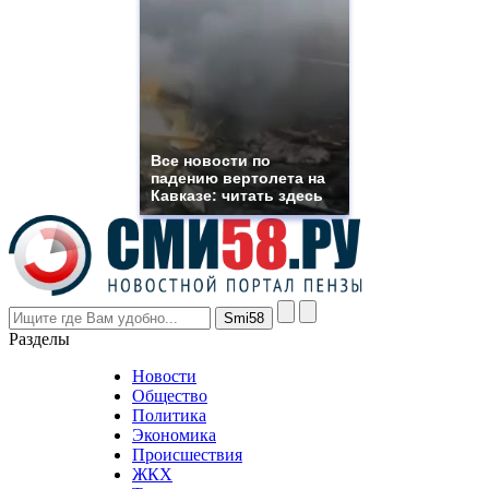
suns.ru/
which
you
need.
replica
franck
muller
rolex
Все новости по
even
падению вертолета на
though
Кавказе: читать здесь
the
prices
are
higher
however
visitors
nevertheless
Разделы
believe
that
Новости
good
Общество
value.
Политика
who
Экономика
sells
Происшествия
the
ЖКХ
best