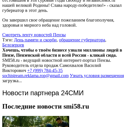
отстоявшим в эти суровые годы свободу и независимость
нашей великой Родины! Слава народу-победителю!» - сказал
губернатор в этот день.
Он завершил свое обращение пожеланием благополучия,
здоровья и мирного неба над головой.
Смотреть ленту новостей Пензы
Тэги:
День памяти и скорби
,
обращение губернатора
,
Белозерцев
Хочешь, чтобы о твоём бизнесе узнали миллионы людей в
Пензе, Пензенской области и всей России - кликай сюда.
SMI58.ru - ведущий новостной интернет-портал Пензы.
Руководитель отдела продаж
Самохвалов Василий
Викторович
+7 (999) 784-45-35
sochistream.reklama.rop@gmail.com
Узнать условия размещения
загрузка...
Новости партнера 24СМИ
Последние новости smi58.ru