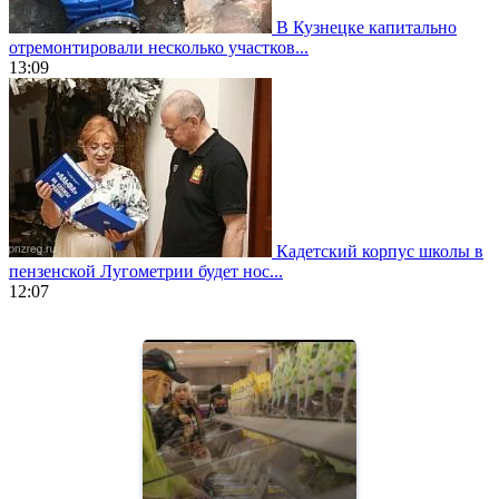
В Кузнецке капитально
отремонтировали несколько участков...
13:09
Кадетский корпус школы в
пензенской Лугометрии будет нос...
12:07
https://www.vapesstores.fr/
meilleure
cigarette
electronique
best
quality
aaa
swiss
movement.