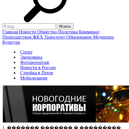
Главная
Новости
Общество
Политика
Криминал
Происшествия
ЖКХ
Транспорт
Образование
Медицина
Культура
Спорт
Экономика
Фоторепортаж
Новости в России
Стройка в Пензе
Мобилизация
1. ������� ������� � ���������