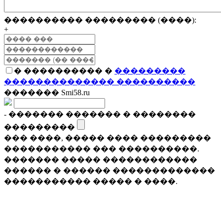
���������� ��������� (����):
+
� ���������� �
���������
�������������� ����������
������� Smi58.ru
- ������� ������� � ��������
���������
��� ����, ����� ���� ���������
����������� ��� ����������.
������� ����� ������������
������ � ������ �������������
����������� ����� � ����.