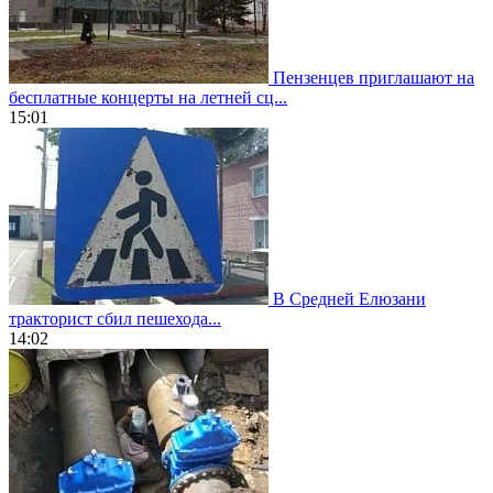
Пензенцев приглашают на
бесплатные концерты на летней сц...
15:01
В Средней Елюзани
тракторист сбил пешехода...
14:02