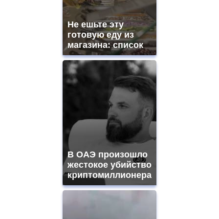
https://gradewatches.to/
mens
and
Не ешьте эту
ladies
готовую еду из
watches
магазина: список
for
sale.
https://www.replicasrelojes.to/
mens
and
ladies
watches
for
sale.
best
vape
shops
В ОАЭ произошло
site.
offer
жестокое убийство
all
криптомиллионера
kinds
of
high
quality
https://www.phoenix-