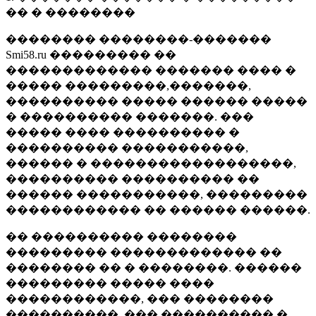
�� � ��������
�������� ��������-�������
Smi58.ru ��������� ��
������������� ������� ���� �
����� ���������,�������,
���������� ����� ������ �����
� ���������� �������. ���
����� ���� ���������� �
���������� �����������,
������ � ������������������,
���������� ���������� ��
������ �����������, ���������
������������ �� ������ ������.
�� ���������� ��������
��������� ������������� ��
�������� �� � ��������. ������
��������� ����� ����
������������, ��� ��������
����������, ��� ���������� �