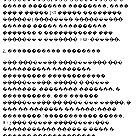
����� �������� ��������. ����
��� � ����� (
30 �����
��������
������) �������� ����������
������ ����� ����������
������� � ����������� ���
������� � �������
1000 ������
.
2. ����������� ��������
��� �������� ���������� ���
���������� ��������
��������� ������������
����������: ����� � �����
�������; �������� �������, �
����������, ��� ������
���������� �� ���� ��� �����, �
��� �� ������� �� ����; ����
�������� (����������� �����,
ICQ ��� ����� ��������) ���
����������� ����� � ���� �
������ �������������.