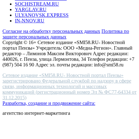
SOCHISTREAM.RU
outlet
YARGLAV.RU
is
ULYANOVSK.EXPRESS
the
IN-NNOV.RU
first
choice
Согласие на обработку персональных данных
Политика по
for
защите персональных данных
high-
Copyright © 16+ Сетевое издание «SMI58.RU- Новостной
end
портал Пензы» Учредитель: ООО «Медиа-Регион». Главный
people.
редактор – Лимонов Максим Викторович Адрес редакции:
440026, г. Пенза, улица Лермонтова, 34 Телефон редакции: +7
(987) 504 16 90 Адрес эл. почты редакции: info@smi58.ru
Сетевое издание «SMI58.RU- Новостной портал Пензы»
зарегистрировано Федеральной службой по надзору в сфере
связи, информационных технологий и массовых
коммуникаций (регистрационный номер Эл № ФС77-64334 от
31.12.2015)
Разработка, создание и продвижение сайта:
агентство интернет-маркетинга