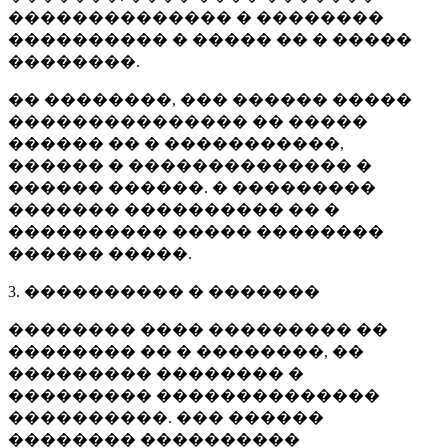
�������������� � ��������
���������� � ����� �� � �����
��������.
�� ��������, ��� ������ �����
��������������� �� �����
������ �� � �����������,
������ � �������������� �
������ ������. � ���������
������� ���������� �� �
���������� ����� ��������
������ �����.
3. ���������� � �������
�������� ���� ��������� ��
�������� �� � ��������, ��
��������� �������� �
��������� ��������������
����������. ��� ������
�������� ����������