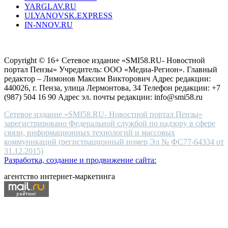
YARGLAV.RU
is
ULYANOVSK.EXPRESS
the
IN-NNOV.RU
first
choice
Согласие на обработку персональных данных
Политика по
for
защите персональных данных
high-
Copyright © 16+ Сетевое издание «SMI58.RU- Новостной
end
портал Пензы» Учредитель: ООО «Медиа-Регион». Главный
people.
редактор – Лимонов Максим Викторович Адрес редакции:
440026, г. Пенза, улица Лермонтова, 34 Телефон редакции: +7
(987) 504 16 90 Адрес эл. почты редакции: info@smi58.ru
Сетевое издание «SMI58.RU- Новостной портал Пензы»
зарегистрировано Федеральной службой по надзору в сфере
связи, информационных технологий и массовых
коммуникаций (регистрационный номер Эл № ФС77-64334 от
31.12.2015)
Разработка, создание и продвижение сайта:
агентство интернет-маркетинга