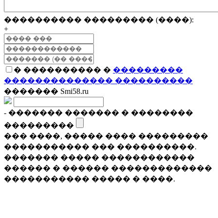
���������� ��������� (����):
+
� ���������� �
���������
�������������� ����������
������� Smi58.ru
- ������� ������� � ��������
���������
��� ����, ����� ���� ���������
����������� ��� ����������.
������� ����� ������������
������ � ������ �������������
����������� ����� � ����.