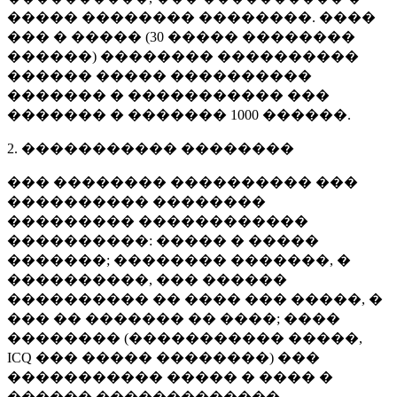
����� �������� ��������. ����
��� � ����� (
30 �����
��������
������) �������� ����������
������ ����� ����������
������� � ����������� ���
������� � �������
1000 ������
.
2. ����������� ��������
��� �������� ���������� ���
���������� ��������
��������� ������������
����������: ����� � �����
�������; �������� �������, �
����������, ��� ������
���������� �� ���� ��� �����, �
��� �� ������� �� ����; ����
�������� (����������� �����,
ICQ ��� ����� ��������) ���
����������� ����� � ���� �
������ �������������.