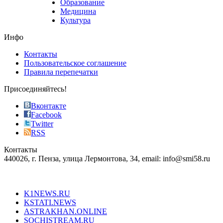
Образование
vape
Медицина
store
Культура
on
the
Инфо
pursuit
of
Контакты
the
Пользовательское соглашение
most
Правила перепечатки
effective
sophistication
Присоединяйтесь!
also
just
Вконтакте
the
Facebook
right
Twitter
blend
RSS
in
Контакты
creation
440026, г. Пенза, улица Лермонтова, 34, email: info@smi58.ru
completely
unique
Все порталы НМГ
dazzling
type.
K1NEWS.RU
reddit
KSTATI.NEWS
sevenfridayreplica.ru
ASTRAKHAN.ONLINE
sevenfriday
SOCHISTREAM.RU
outlet