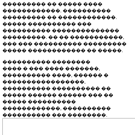
��������� �� ����� ����
������������. ����������
��������� �� ������������.
����� ���������� ���
���������� ��������������
���������. �� �� �����������,
��� ��� ���������� ���������
����� ������������ �� �����.
���������� ��������
���� � ��� ���� �������,
���������� ����, ������ �
�����������������,
���������� ���������� ��
����� ������ ������ ��� ��
����� ����������
������������, ����������
���������� ��� ��������.