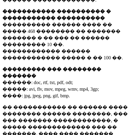
����������� ���������� �
����������� ����������
���������� ������ ���� ��
�����
468 ��������
�� �������
������� � �� ��� �� ������
���������
10 ��.
������������ ������
������������ ����� � ��
100 ��.
��������� ��� ��������
�������
������:
doc, rtf, txt, pdf, odt;
�����:
avi, flv, mov, mpeg, wmv, mp4, 3gp;
����:
jpg, jpeg, png, gif, bmp.
�� ����������� �� ������ ����
�������� ������ ��������, ���
��� ������� ������������, �
����� ������������� ��� ��
�������. ���� ���� �������