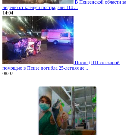
В Пензенской области за
неделю от клещей пострадали 114 ...
14:04
После ДТП со скорой
помощью в Пензе погибла 25-летняя де...
08:07
https://www.vapesstores.fr/
meilleure
cigarette
electronique
best
quality
aaa
swiss
movement.
https://gradewatches.to/