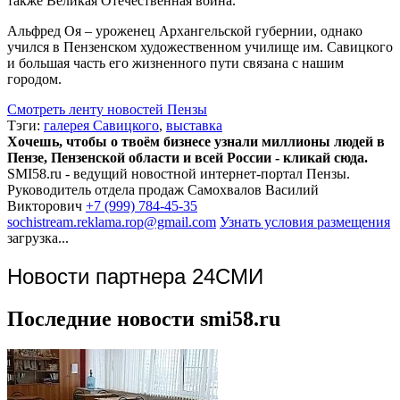
также Великая Отечественная война.
Альфред Оя – уроженец Архангельской губернии, однако
учился в Пензенском художественном училище им. Савицкого
и большая часть его жизненного пути связана с нашим
городом.
Смотреть ленту новостей Пензы
Тэги:
галерея Савицкого
,
выставка
Хочешь, чтобы о твоём бизнесе узнали миллионы людей в
Пензе, Пензенской области и всей России - кликай сюда.
SMI58.ru - ведущий новостной интернет-портал Пензы.
Руководитель отдела продаж
Самохвалов Василий
Викторович
+7 (999) 784-45-35
sochistream.reklama.rop@gmail.com
Узнать условия размещения
загрузка...
Новости партнера 24СМИ
Последние новости smi58.ru