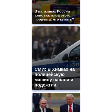
mens
and
ladies
В магазинах России
ажиотаж из-за этого
watches
продукта: что купить?
for
sale.
https://www.replicasrelojes.to/
mens
and
ladies
watches
for
sale.
best
vape
СМИ: В Химках на
shops
полицейскую
site.
offer
машину напали и
all
подожгли.
kinds
of
high
quality
https://www.phoenix-
suns.ru/