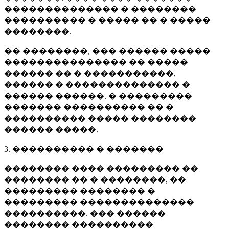
�������������� � ��������
���������� � ����� �� � �����
��������.
�� ��������, ��� ������ �����
��������������� �� �����
������ �� � �����������,
������ � �������������� �
������ ������. � ���������
������� ���������� �� �
���������� ����� ��������
������ �����.
3. ���������� � �������
�������� ���� ��������� ��
�������� �� � ��������, ��
��������� �������� �
��������� ��������������
����������. ��� ������
�������� ����������