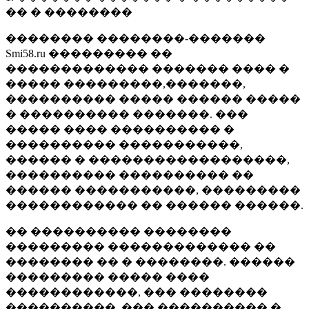
�� � ��������
�������� ��������-�������
Smi58.ru ��������� ��
������������� ������� ���� �
����� ���������,�������,
���������� ����� ������ �����
� ���������� �������. ���
����� ���� ���������� �
���������� �����������,
������ � ������������������,
���������� ���������� ��
������ �����������, ���������
������������ �� ������ ������.
�� ���������� ��������
��������� ������������� ��
�������� �� � ��������. ������
��������� ����� ����
������������, ��� ��������
����������, ��� ���������� �