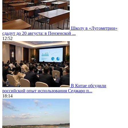
Школу в «Лугометрии»
сдадут до 20 августа: в Пензенской ...
12:52
В Китае обсудили
российский опыт использования Седжаро п...
18:14