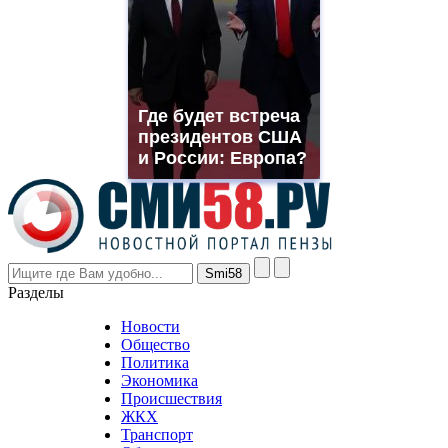
which
you
need.
replica
franck
muller
Где будет встреча
rolex
президентов США
even
though
и России: Европа?
the
prices
are
higher
however
visitors
nevertheless
Разделы
believe
that
Новости
good
Общество
value.
Политика
who
Экономика
sells
Происшествия
the
ЖКХ
best
Транспорт
phyrevape.com