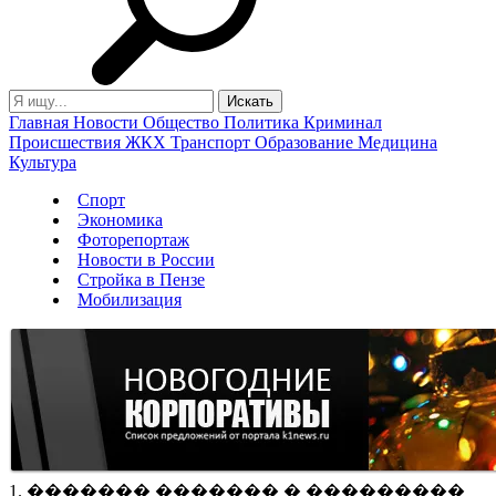
Главная
Новости
Общество
Политика
Криминал
Происшествия
ЖКХ
Транспорт
Образование
Медицина
Культура
Спорт
Экономика
Фоторепортаж
Новости в России
Стройка в Пензе
Мобилизация
1. ������� ������� � ���������