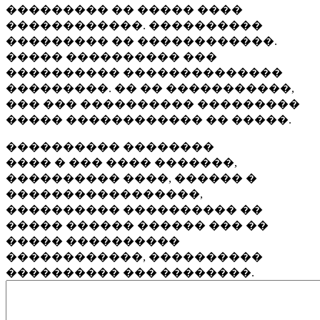
��������� �� ����� ����
������������. ����������
��������� �� ������������.
����� ���������� ���
���������� ��������������
���������. �� �� �����������,
��� ��� ���������� ���������
����� ������������ �� �����.
���������� ��������
���� � ��� ���� �������,
���������� ����, ������ �
�����������������,
���������� ���������� ��
����� ������ ������ ��� ��
����� ����������
������������, ����������
���������� ��� ��������.