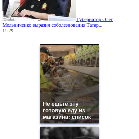
Губернатор Олег
Мельниченко выразил соболезнования Татар...
11:29
https://www.vapesstores.fr/
meilleure
cigarette
electronique
best
quality
aaa
swiss
movement.
https://gradewatches.to/
mens
and
Не ешьте эту
ladies
готовую еду из
watches
магазина: список
for
sale.
https://www.replicasrelojes.to/
mens