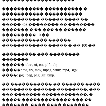
����������� ���������� �
����������� ����������
���������� ������ ���� ��
�����
468 ��������
�� �������
������� � �� ��� �� ������
���������
10 ��.
������������ ������
������������ ����� � ��
100 ��.
��������� ��� ��������
�������
������:
doc, rtf, txt, pdf, odt;
�����:
avi, flv, mov, mpeg, wmv, mp4, 3gp;
����:
jpg, jpeg, png, gif, bmp.
�� ����������� �� ������ ����
�������� ������ ��������, ���
��� ������� ������������, �
����� ������������� ��� ��
�������. ���� ���� �������