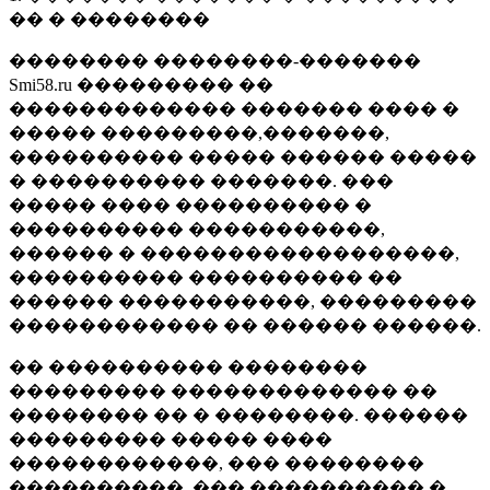
�� � ��������
�������� ��������-�������
Smi58.ru ��������� ��
������������� ������� ���� �
����� ���������,�������,
���������� ����� ������ �����
� ���������� �������. ���
����� ���� ���������� �
���������� �����������,
������ � ������������������,
���������� ���������� ��
������ �����������, ���������
������������ �� ������ ������.
�� ���������� ��������
��������� ������������� ��
�������� �� � ��������. ������
��������� ����� ����
������������, ��� ��������
����������, ��� ���������� �