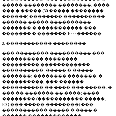
����� �������� ��������. ����
��� � ����� (
30 �����
��������
������) �������� ����������
������ ����� ����������
������� � ����������� ���
������� � �������
1000 ������
.
2. ����������� ��������
��� �������� ���������� ���
���������� ��������
��������� ������������
����������: ����� � �����
�������; �������� �������, �
����������, ��� ������
���������� �� ���� ��� �����, �
��� �� ������� �� ����; ����
�������� (����������� �����,
ICQ ��� ����� ��������) ���
����������� ����� � ���� �
������ �������������.