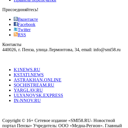
effective
sophistication
Присоединяйтесь!
also
just
Вконтакте
the
Facebook
right
Twitter
blend
RSS
in
Контакты
creation
440026, г. Пенза, улица Лермонтова, 34, email: info@smi58.ru
completely
unique
Все порталы НМГ
dazzling
type.
K1NEWS.RU
reddit
KSTATI.NEWS
sevenfridayreplica.ru
ASTRAKHAN.ONLINE
sevenfriday
SOCHISTREAM.RU
outlet
YARGLAV.RU
is
ULYANOVSK.EXPRESS
the
IN-NNOV.RU
first
choice
Согласие на обработку персональных данных
Политика по
for
защите персональных данных
high-
Copyright © 16+ Сетевое издание «SMI58.RU- Новостной
end
портал Пензы» Учредитель: ООО «Медиа-Регион». Главный
people.