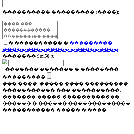
���������� ��������� (����):
+
� ���������� �
���������
�������������� ����������
������� Smi58.ru
- ������� ������� � ��������
���������
��� ����, ����� ���� ���������
����������� ��� ����������.
������� ����� ������������
������ � ������ �������������
����������� ����� � ����.