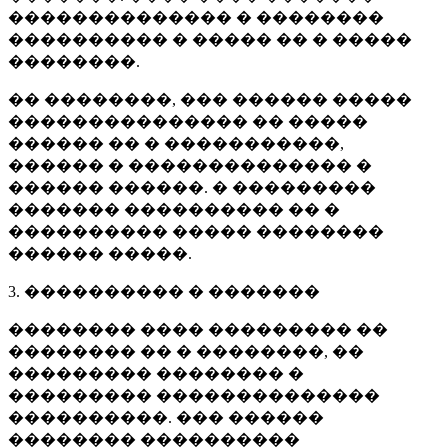
�������������� � ��������
���������� � ����� �� � �����
��������.
�� ��������, ��� ������ �����
��������������� �� �����
������ �� � �����������,
������ � �������������� �
������ ������. � ���������
������� ���������� �� �
���������� ����� ��������
������ �����.
3. ���������� � �������
�������� ���� ��������� ��
�������� �� � ��������, ��
��������� �������� �
��������� ��������������
����������. ��� ������
�������� ����������