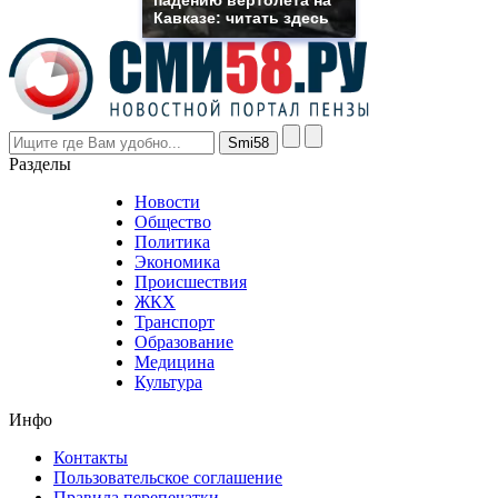
though
Кавказе: читать здесь
the
prices
are
higher
however
visitors
nevertheless
Разделы
believe
that
Новости
good
Общество
value.
Политика
who
Экономика
sells
Происшествия
the
ЖКХ
best
Транспорт
phyrevape.com
Образование
vape
Медицина
store
Культура
on
the
Инфо
pursuit
of
Контакты
the
Пользовательское соглашение
most
Правила перепечатки