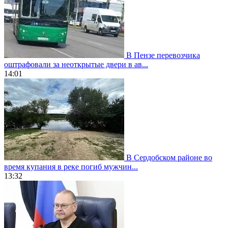
В Пензе перевозчика
оштрафовали за неоткрытые двери в ав...
14:01
В Сердобском районе во
время купания в реке погиб мужчин...
13:32