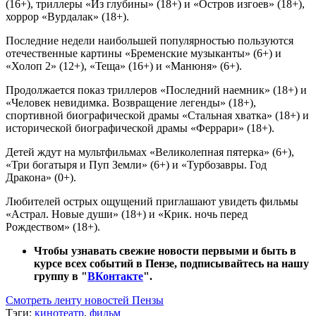
(16+), триллеры «Из глубины» (18+) и «Остров изгоев» (18+),
хоррор «Вурдалак» (18+).
Последние недели наибольшей популярностью пользуются
отечественные картины «Бременские музыканты» (6+) и
«Холоп 2» (12+), «Теща» (16+) и «Манюня» (6+).
Продолжается показ триллеров «Последний наемник» (18+) и
«Человек невидимка. Возвращение легенды» (18+),
спортивной биографической драмы «Стальная хватка» (18+) и
исторической биографической драмы «Феррари» (18+).
Детей ждут на мультфильмах «Великолепная пятерка» (6+),
«Три богатыря и Пуп Земли» (6+) и «Турбозавры. Год
Дракона» (0+).
Любителей острых ощущений приглашают увидеть фильмы
«Астрал. Новые души» (18+) и «Крик. ночь перед
Рождеством» (18+).
Чтобы узнавать свежие новости первыми и быть в
курсе всех событий в Пензе, подписывайтесь на нашу
группу в "
ВКонтакте
".
Смотреть ленту новостей Пензы
Тэги:
кинотеатр
,
фильм