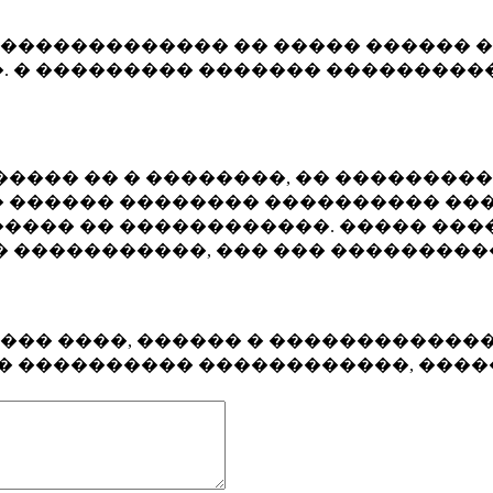
�������������� �� ����� ������ �
. � ��������� ������� ����������
���� �� � ��������, �� ��������
 ������ �������� ���������� ���
���� �� ������������. ����� ���
� �����������, ��� ��� ��������
���� ����, ������ � ������������
�� ���������� ������������, ���