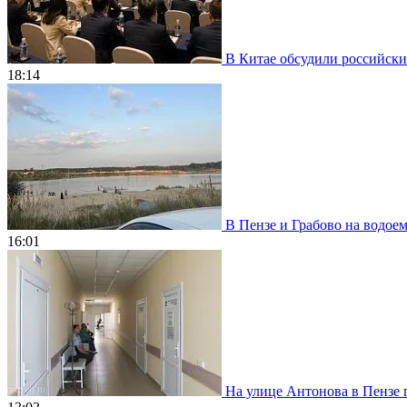
В Китае обсудили российски
18:14
В Пензе и Грабово на водое
16:01
На улице Антонова в Пензе 