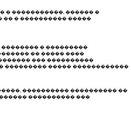
� � �����������, ������ �
 �� � ���������� �����
� �������� � ���������
������ �� ����� ����
������� ��� ����������
�� ��������� ����� ������������
�����, ���������� ���������� ��
������� ���������� ���