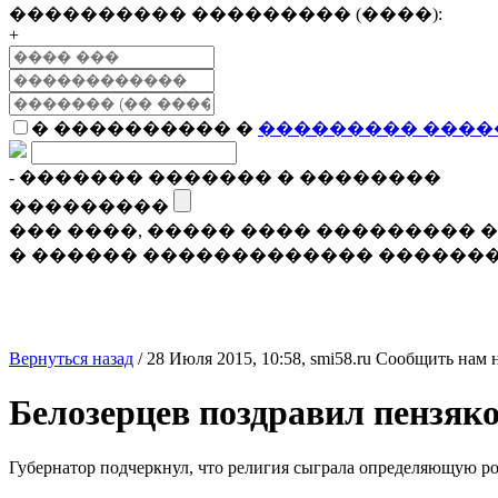
���������� ��������� (����):
+
� ���������� �
��������� ����
- ������� ������� � ��������
���������
��� ����, ����� ���� ���������
� ������ ������������� �������
Вернуться назад
/
28 Июля 2015, 10:58,
smi58.ru
Сообщить нам 
Белозерцев поздравил пензяк
Губернатор подчеркнул, что религия сыграла определяющую ро