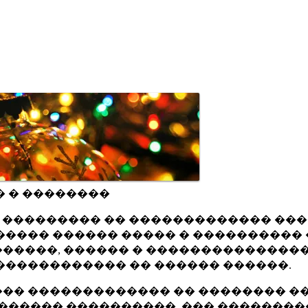
� � ��������
ru ��������� �� ������������� ��
���� ������ ����� � ���������� 
�����, ������ � ���������������
������������ �� ������ ������.
�� ������������� �� �������� ��
������ ����������, ��� ��������