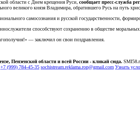
кой области с Днем крещения Руси,
сообщает пресс-служба ре
ного великого князя Владимира, обратившего Русь на путь хрис
ционального самосознания и русской государственности, формир
щеннослужители способствуют сохранению в обществе моральных
агополучия!» — заключил он свои поздравления.
зе, Пензенской области и всей России - кликай сюда.
SMI58.r
+7 (999) 784-45-35
sochistream.reklama.rop@gmail.com
Узнать усл