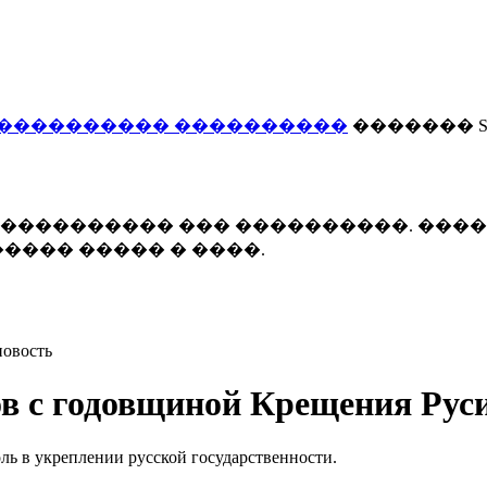
���������� ����������
������� Smi
 ����������� ��� ����������. ���
���� ����� � ����.
новость
ов с годовщиной Крещения Рус
ль в укреплении русской государственности.