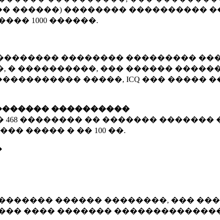
� ������) �������� ���������� �
�����
1000 ������
.
�������� �������� ��������� ���
 � ����������, ��� ������ �������
����������� �����, ICQ ��� �����
������� ����������
�
468 ��������
�� ������� ������� 
��� ����� � ��
100 ��.
�
������� ������ ��������, ��� ���
���� ���� ������� ��������������