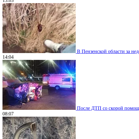
13:03
В Пензенской области за нед
14:04
После ДТП со скорой помощью
08:07