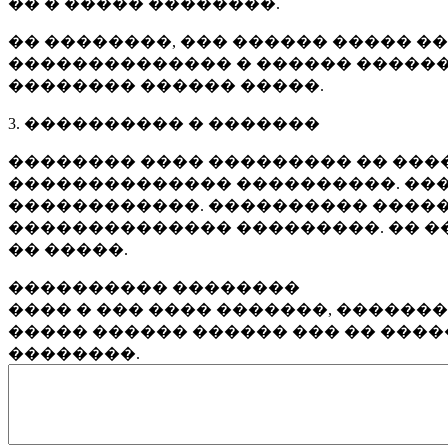
�� � ����� ��������.
�� ��������, ��� ������ ����� �
�������������� � ������ ������
�������� ������ �����.
3. ���������� � �������
�������� ���� ��������� �� ����
�������������� ����������. ���
������������. ���������� �����
�������������� ���������. �� �
�� �����.
���������� ��������
���� � ��� ���� �������, ������
����� ������ ������ ��� �� ���
��������.