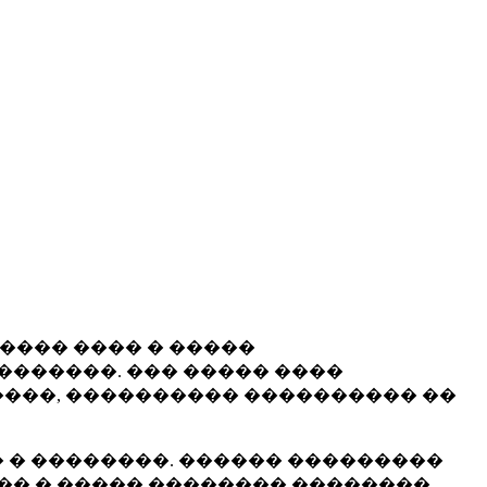
����� ���� � �����
�������. ��� ����� ����
���, ���������� ���������� ��
 � ��������. ������ ���������
�� � ����� �������� ��������.