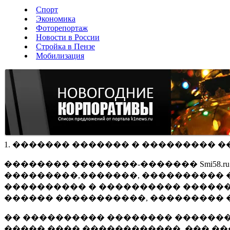
Спорт
Экономика
Фоторепортаж
Новости в России
Стройка в Пензе
Мобилизация
1. ������� ������� � ��������� �
�������� ��������-������� Smi58.
���������,�������, ���������� �
���������� � ���������� ������
������ �����������, ��������� 
�� ���������� �������� �������
����� ���� ������������, ��� ��