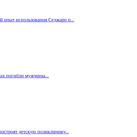
й опыт использования Седжаро п...
мах погибли мужчины...
построят детскую поликлинику...