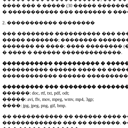
���� ��� � ����� (
30 �����
�������
� ����������� ��� ������� � ��
2. ����������� ��������
��� �������� ���������� ��� ��
����� �������; �������� �������,
������� �� ����; ���� �������� (
� ���� � ������ �������������.
����������� ���������� � ����
���������� ������ ���� �� ����
������������ ������ ���������
��������� ��� �������� ������
������:
doc, rtf, txt, pdf, odt;
�����:
avi, flv, mov, mpeg, wmv, mp4, 3gp;
����:
jpg, jpeg, png, gif, bmp.
�� ����������� �� ������ ���� �
������������� ��� �� �������. 