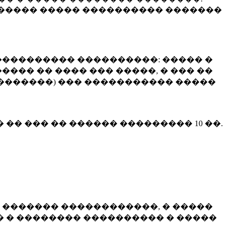
����� ����� ���������� �������
��������� ����������: ����� �
��� �� ���� ��� �����, � ��� ��
 ��������) ��� ����������� �����
� �� ��� �� ������ ���������
10 ��.
 ������� ������������, � �����
 � �������� ���������� � �����