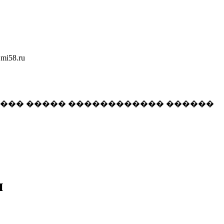
58.ru
���� ����� ������������ ������
и