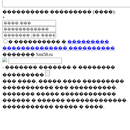
���������� ��������� (����):
+
� ���������� �
���������
�������������� ����������
������� Smi58.ru
- ������� ������� � ��������
���������
��� ����, ����� ���� ���������
����������� ��� ����������.
������� ����� ������������
������ � ������ �������������
����������� ����� � ����.