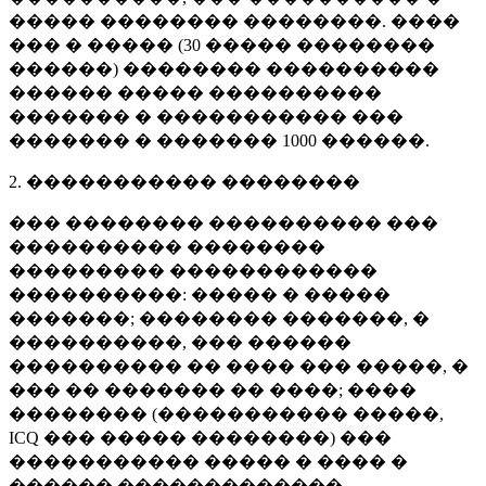
����� �������� ��������. ����
��� � ����� (
30 �����
��������
������) �������� ����������
������ ����� ����������
������� � ����������� ���
������� � �������
1000 ������
.
2. ����������� ��������
��� �������� ���������� ���
���������� ��������
��������� ������������
����������: ����� � �����
�������; �������� �������, �
����������, ��� ������
���������� �� ���� ��� �����, �
��� �� ������� �� ����; ����
�������� (����������� �����,
ICQ ��� ����� ��������) ���
����������� ����� � ���� �
������ �������������.