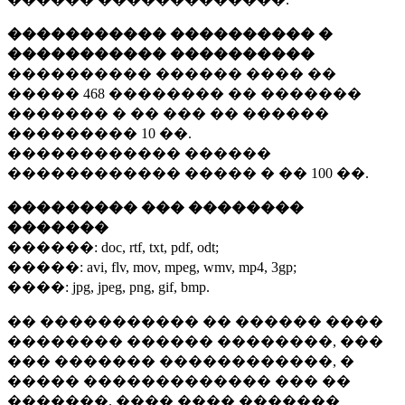
����������� ���������� �
����������� ����������
���������� ������ ���� ��
�����
468 ��������
�� �������
������� � �� ��� �� ������
���������
10 ��.
������������ ������
������������ ����� � ��
100 ��.
��������� ��� ��������
�������
������:
doc, rtf, txt, pdf, odt;
�����:
avi, flv, mov, mpeg, wmv, mp4, 3gp;
����:
jpg, jpeg, png, gif, bmp.
�� ����������� �� ������ ����
�������� ������ ��������, ���
��� ������� ������������, �
����� ������������� ��� ��
�������. ���� ���� �������