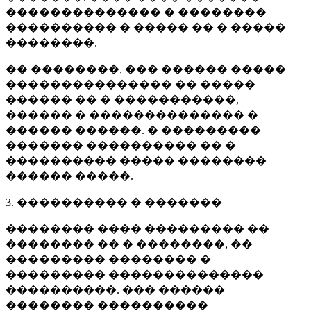
�������������� � ��������
���������� � ����� �� � �����
��������.
�� ��������, ��� ������ �����
��������������� �� �����
������ �� � �����������,
������ � �������������� �
������ ������. � ���������
������� ���������� �� �
���������� ����� ��������
������ �����.
3. ���������� � �������
�������� ���� ��������� ��
�������� �� � ��������, ��
��������� �������� �
��������� ��������������
����������. ��� ������
�������� ����������