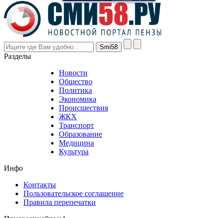
prices
are
higher
however
visitors
nevertheless
Разделы
believe
that
Новости
good
Общество
value.
Политика
who
Экономика
sells
Происшествия
the
ЖКХ
best
Транспорт
phyrevape.com
Образование
vape
Медицина
store
Культура
on
the
Инфо
pursuit
of
Контакты
the
Пользовательское соглашение
most
Правила перепечатки
effective
sophistication