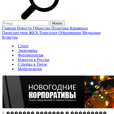
Главная
Новости
Общество
Политика
Криминал
Происшествия
ЖКХ
Транспорт
Образование
Медицина
Культура
Спорт
Экономика
Фоторепортаж
Новости в России
Стройка в Пензе
Мобилизация
1. ������� ������� � ���������