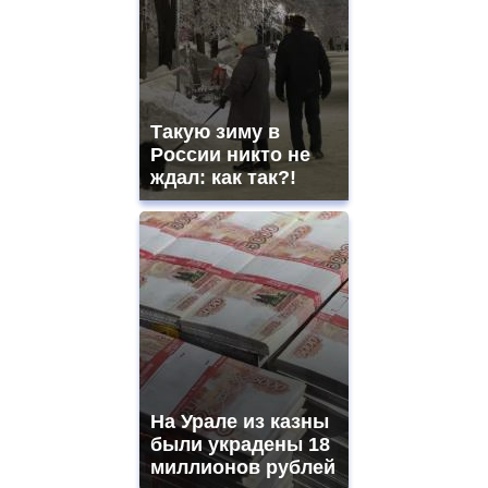
watches
for
sale.
best
vape
shops
Такую зиму в
site.
offer
России никто не
all
ждал: как так?!
kinds
of
high
quality
https://www.phoenix-
suns.ru/
which
you
need.
replica
franck
muller
На Урале из казны
rolex
были украдены 18
even
though
миллионов рублей
the