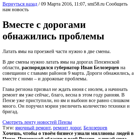
Вернуться назад
/
09 Марта 2016, 11:07,
smi58.ru
Сообщить
нам новость
Вместе с дорогами
обнажились проблемы
Латать ямы на проезжей части нужно в две смены.
В две смены нужно латать ямы на дорогах Пензенской
области,
распорядился губернатор Иван Белозерцев
на
совещании с главами районов 9 марта. Дороги обнажились, а
вместе с ними – и дорожные проблемы.
Глава региона призвал не ждать июня с июлем, а начинать
ремонт ям уже сейчас, благо, весна в этом году ранняя. В
Пензе уже приступили, но ям и выбоин все равно слишком
много. Он поручил мэрии увеличить количество техники и
бригад.
Смотреть ленту новостей Пензы
Тэги:
ямочный ремонт
,
ремонт дорог
,
Белозерцев
Хочешь, чтобы о твоём бизнесе узнали миллионы людей в
Пензе, Пензенской области и всей России - кликай сюда.