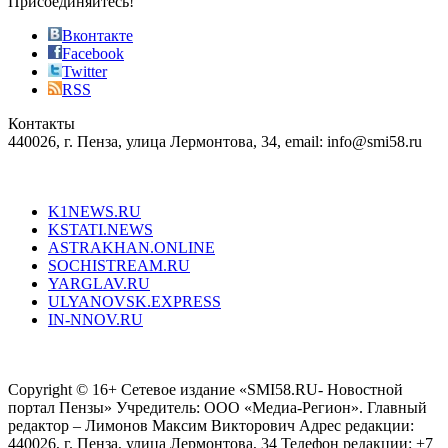
Присоединяйтесь!
also
just
Вконтакте
the
Facebook
right
Twitter
blend
RSS
in
Контакты
creation
440026, г. Пенза, улица Лермонтова, 34, email: info@smi58.ru
completely
unique
Все порталы НМГ
dazzling
type.
K1NEWS.RU
reddit
KSTATI.NEWS
sevenfridayreplica.ru
ASTRAKHAN.ONLINE
sevenfriday
SOCHISTREAM.RU
outlet
YARGLAV.RU
is
ULYANOVSK.EXPRESS
the
IN-NNOV.RU
first
choice
Согласие на обработку персональных данных
Политика по
for
защите персональных данных
high-
Copyright © 16+ Сетевое издание «SMI58.RU- Новостной
end
портал Пензы» Учредитель: ООО «Медиа-Регион». Главный
people.
редактор – Лимонов Максим Викторович Адрес редакции:
440026, г. Пенза, улица Лермонтова, 34 Телефон редакции: +7