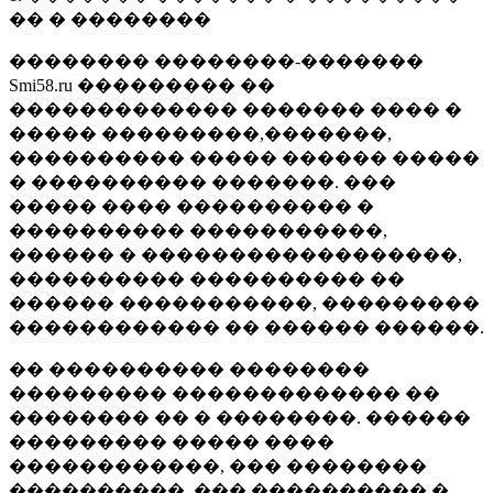
�� � ��������
�������� ��������-�������
Smi58.ru ��������� ��
������������� ������� ���� �
����� ���������,�������,
���������� ����� ������ �����
� ���������� �������. ���
����� ���� ���������� �
���������� �����������,
������ � ������������������,
���������� ���������� ��
������ �����������, ���������
������������ �� ������ ������.
�� ���������� ��������
��������� ������������� ��
�������� �� � ��������. ������
��������� ����� ����
������������, ��� ��������
����������, ��� ���������� �