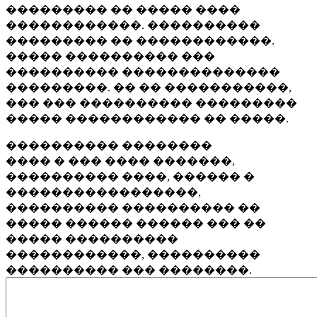
��������� �� ����� ����
������������. ����������
��������� �� ������������.
����� ���������� ���
���������� ��������������
���������. �� �� �����������,
��� ��� ���������� ���������
����� ������������ �� �����.
���������� ��������
���� � ��� ���� �������,
���������� ����, ������ �
�����������������,
���������� ���������� ��
����� ������ ������ ��� ��
����� ����������
������������, ����������
���������� ��� ��������.