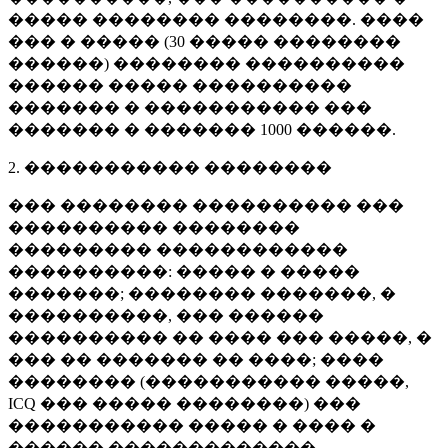
����� �������� ��������. ����
��� � ����� (
30 �����
��������
������) �������� ����������
������ ����� ����������
������� � ����������� ���
������� � �������
1000 ������
.
2. ����������� ��������
��� �������� ���������� ���
���������� ��������
��������� ������������
����������: ����� � �����
�������; �������� �������, �
����������, ��� ������
���������� �� ���� ��� �����, �
��� �� ������� �� ����; ����
�������� (����������� �����,
ICQ ��� ����� ��������) ���
����������� ����� � ���� �
������ �������������.