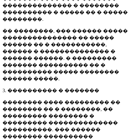
�������������� � ��������
���������� � ����� �� � �����
��������.
�� ��������, ��� ������ �����
��������������� �� �����
������ �� � �����������,
������ � �������������� �
������ ������. � ���������
������� ���������� �� �
���������� ����� ��������
������ �����.
3. ���������� � �������
�������� ���� ��������� ��
�������� �� � ��������, ��
��������� �������� �
��������� ��������������
����������. ��� ������
�������� ����������