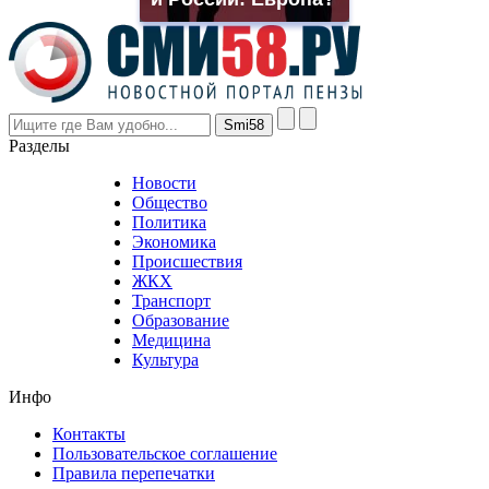
the
prices
are
higher
however
visitors
nevertheless
Разделы
believe
that
Новости
good
Общество
value.
Политика
who
Экономика
sells
Происшествия
the
ЖКХ
best
Транспорт
phyrevape.com
Образование
vape
Медицина
store
Культура
on
the
Инфо
pursuit
of
Контакты
the
Пользовательское соглашение
most
Правила перепечатки
effective