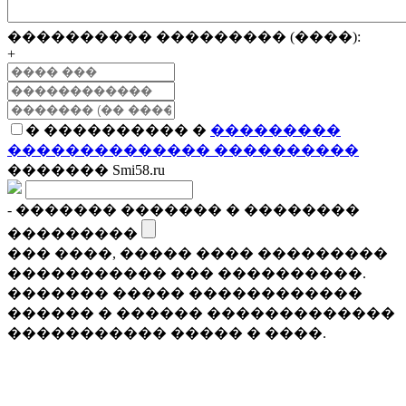
���������� ��������� (����):
+
� ���������� �
���������
�������������� ����������
������� Smi58.ru
- ������� ������� � ��������
���������
��� ����, ����� ���� ���������
����������� ��� ����������.
������� ����� ������������
������ � ������ �������������
����������� ����� � ����.