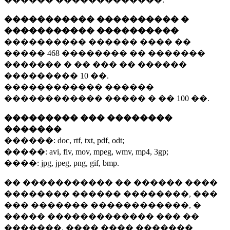
����������� ���������� �
����������� ����������
���������� ������ ���� ��
�����
468 ��������
�� �������
������� � �� ��� �� ������
���������
10 ��.
������������ ������
������������ ����� � ��
100 ��.
��������� ��� ��������
�������
������:
doc, rtf, txt, pdf, odt;
�����:
avi, flv, mov, mpeg, wmv, mp4, 3gp;
����:
jpg, jpeg, png, gif, bmp.
�� ����������� �� ������ ����
�������� ������ ��������, ���
��� ������� ������������, �
����� ������������� ��� ��
�������. ���� ���� �������