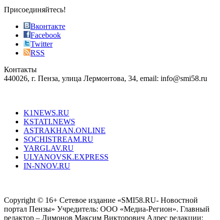
sophistication
Присоединяйтесь!
also
just
Вконтакте
the
Facebook
right
Twitter
blend
RSS
in
Контакты
creation
440026, г. Пенза, улица Лермонтова, 34, email: info@smi58.ru
completely
unique
Все порталы НМГ
dazzling
type.
K1NEWS.RU
reddit
KSTATI.NEWS
sevenfridayreplica.ru
ASTRAKHAN.ONLINE
sevenfriday
SOCHISTREAM.RU
outlet
YARGLAV.RU
is
ULYANOVSK.EXPRESS
the
IN-NNOV.RU
first
choice
Согласие на обработку персональных данных
Политика по
for
защите персональных данных
high-
Copyright © 16+ Сетевое издание «SMI58.RU- Новостной
end
портал Пензы» Учредитель: ООО «Медиа-Регион». Главный
people.
редактор – Лимонов Максим Викторович Адрес редакции: