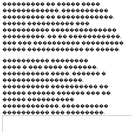
��������� �� ����� ����
������������. ����������
��������� �� ������������.
����� ���������� ���
���������� ��������������
���������. �� �� �����������,
��� ��� ���������� ���������
����� ������������ �� �����.
���������� ��������
���� � ��� ���� �������,
���������� ����, ������ �
�����������������,
���������� ���������� ��
����� ������ ������ ��� ��
����� ����������
������������, ����������
���������� ��� ��������.