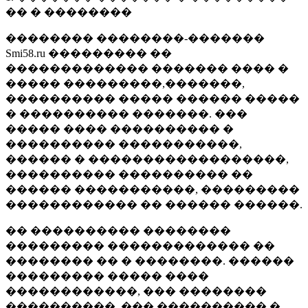
�� � ��������
�������� ��������-�������
Smi58.ru ��������� ��
������������� ������� ���� �
����� ���������,�������,
���������� ����� ������ �����
� ���������� �������. ���
����� ���� ���������� �
���������� �����������,
������ � ������������������,
���������� ���������� ��
������ �����������, ���������
������������ �� ������ ������.
�� ���������� ��������
��������� ������������� ��
�������� �� � ��������. ������
��������� ����� ����
������������, ��� ��������
����������, ��� ���������� �