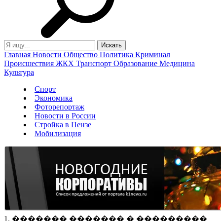
Главная
Новости
Общество
Политика
Криминал
Происшествия
ЖКХ
Транспорт
Образование
Медицина
Культура
Спорт
Экономика
Фоторепортаж
Новости в России
Стройка в Пензе
Мобилизация
1. ������� ������� � ���������