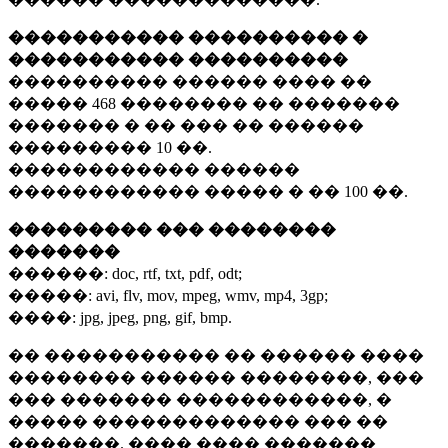
����������� ���������� �
����������� ����������
���������� ������ ���� ��
�����
468 ��������
�� �������
������� � �� ��� �� ������
���������
10 ��.
������������ ������
������������ ����� � ��
100 ��.
��������� ��� ��������
�������
������:
doc, rtf, txt, pdf, odt;
�����:
avi, flv, mov, mpeg, wmv, mp4, 3gp;
����:
jpg, jpeg, png, gif, bmp.
�� ����������� �� ������ ����
�������� ������ ��������, ���
��� ������� ������������, �
����� ������������� ��� ��
�������. ���� ���� �������