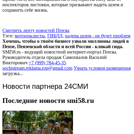
инспекторов листовки, которые призывают надеть шлем и
сохранить себе жизнь.
Смотреть ленту новостей Пензы
Тэги:
мотоциклисты
,
ГИБДД
,
надень шлем - не будет проблем
Хочешь, чтобы о твоём бизнесе узнали миллионы людей в
Пензе, Пензенской области и всей России - кликай сюда.
SMI58.ru - ведущий новостной интернет-портал Пензы.
Руководитель отдела продаж
Самохвалов Василий
Викторович
+7 (999) 784-45-35
sochistream.reklama.rop@gmail.com
Узнать условия размещения
загрузка...
Новости партнера 24СМИ
Последние новости smi58.ru