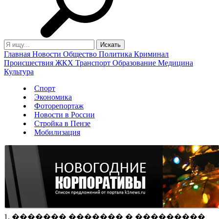
Главная
Новости
Общество
Политика
Криминал
Происшествия
ЖКХ
Транспорт
Образование
Медицина
Культура
Спорт
Экономика
Фоторепортаж
Новости в России
Стройка в Пензе
Мобилизация
1. ������� ������� � ���������