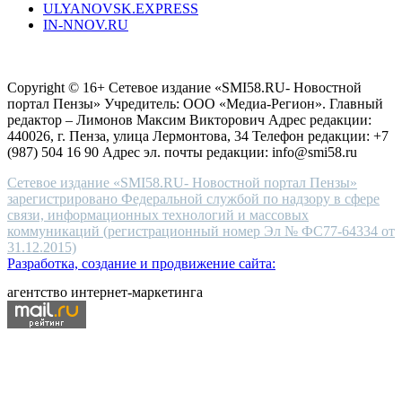
ULYANOVSK.EXPRESS
the
IN-NNOV.RU
first
choice
Согласие на обработку персональных данных
Политика по
for
защите персональных данных
high-
Copyright © 16+ Сетевое издание «SMI58.RU- Новостной
end
портал Пензы» Учредитель: ООО «Медиа-Регион». Главный
people.
редактор – Лимонов Максим Викторович Адрес редакции:
440026, г. Пенза, улица Лермонтова, 34 Телефон редакции: +7
(987) 504 16 90 Адрес эл. почты редакции: info@smi58.ru
Сетевое издание «SMI58.RU- Новостной портал Пензы»
зарегистрировано Федеральной службой по надзору в сфере
связи, информационных технологий и массовых
коммуникаций (регистрационный номер Эл № ФС77-64334 от
31.12.2015)
Разработка, создание и продвижение сайта:
агентство интернет-маркетинга