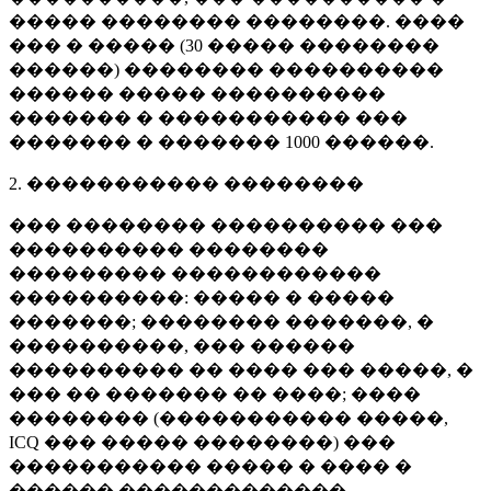
����� �������� ��������. ����
��� � ����� (
30 �����
��������
������) �������� ����������
������ ����� ����������
������� � ����������� ���
������� � �������
1000 ������
.
2. ����������� ��������
��� �������� ���������� ���
���������� ��������
��������� ������������
����������: ����� � �����
�������; �������� �������, �
����������, ��� ������
���������� �� ���� ��� �����, �
��� �� ������� �� ����; ����
�������� (����������� �����,
ICQ ��� ����� ��������) ���
����������� ����� � ���� �
������ �������������.