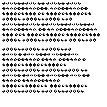
��������� �� ����� ����
������������. ����������
��������� �� ������������.
����� ���������� ���
���������� ��������������
���������. �� �� �����������,
��� ��� ���������� ���������
����� ������������ �� �����.
���������� ��������
���� � ��� ���� �������,
���������� ����, ������ �
�����������������,
���������� ���������� ��
����� ������ ������ ��� ��
����� ����������
������������, ����������
���������� ��� ��������.