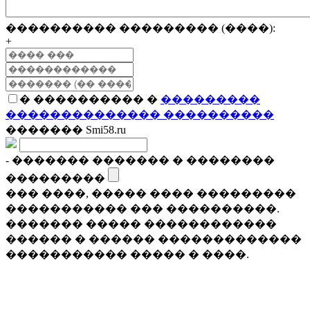
���������� ��������� (����):
+
� ���������� �
���������
�������������� ����������
������� Smi58.ru
- ������� ������� � ��������
���������
��� ����, ����� ���� ���������
����������� ��� ����������.
������� ����� ������������
������ � ������ �������������
����������� ����� � ����.