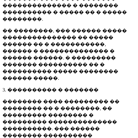
�������������� � ��������
���������� � ����� �� � �����
��������.
�� ��������, ��� ������ �����
��������������� �� �����
������ �� � �����������,
������ � �������������� �
������ ������. � ���������
������� ���������� �� �
���������� ����� ��������
������ �����.
3. ���������� � �������
�������� ���� ��������� ��
�������� �� � ��������, ��
��������� �������� �
��������� ��������������
����������. ��� ������
�������� ����������