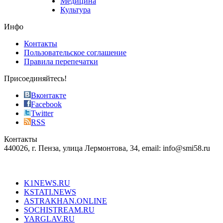
Медицина
store
Культура
on
the
Инфо
pursuit
of
Контакты
the
Пользовательское соглашение
most
Правила перепечатки
effective
sophistication
Присоединяйтесь!
also
just
Вконтакте
the
Facebook
right
Twitter
blend
RSS
in
Контакты
creation
440026, г. Пенза, улица Лермонтова, 34, email: info@smi58.ru
completely
unique
Все порталы НМГ
dazzling
type.
K1NEWS.RU
reddit
KSTATI.NEWS
sevenfridayreplica.ru
ASTRAKHAN.ONLINE
sevenfriday
SOCHISTREAM.RU
outlet
YARGLAV.RU
is