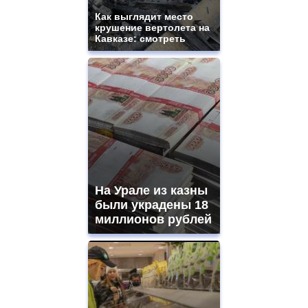
and
ladies
Как выглядит место
крушение вертолета на
watches
Кавказе: смотреть
for
sale.
https://www.replicasrelojes.to/
mens
and
ladies
watches
for
sale.
best
vape
shops
На Урале из казны
site.
offer
были украдены 18
all
миллионов рублей
kinds
of
high
quality
https://www.phoenix-
suns.ru/
which