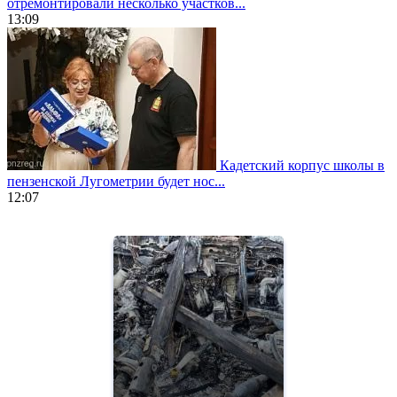
отремонтировали несколько участков...
13:09
Кадетский корпус школы в
пензенской Лугометрии будет нос...
12:07
https://www.vapesstores.fr/
meilleure
cigarette
electronique
best
quality
aaa
swiss
movement.
https://gradewatches.to/
mens