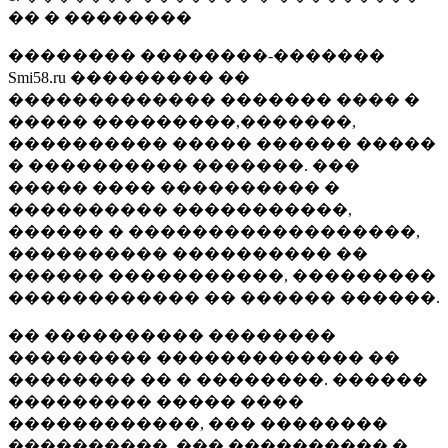
�� � ��������
�������� ��������-�������
Smi58.ru ��������� ��
������������� ������� ���� �
����� ���������,�������,
���������� ����� ������ �����
� ���������� �������. ���
����� ���� ���������� �
���������� �����������,
������ � ������������������,
���������� ���������� ��
������ �����������, ���������
������������ �� ������ ������.
�� ���������� ��������
��������� ������������� ��
�������� �� � ��������. ������
��������� ����� ����
������������, ��� ��������
����������, ��� ���������� �