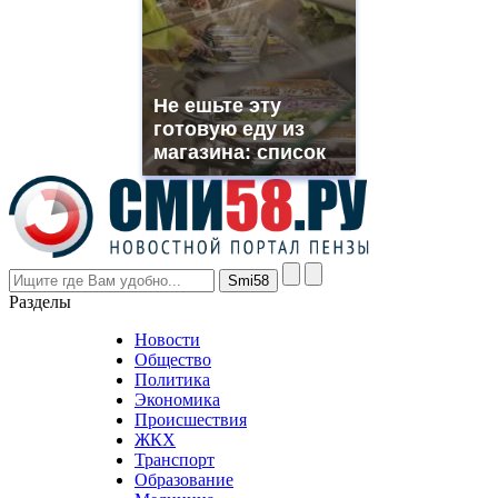
you
need.
replica
franck
muller
Не ешьте эту
rolex
готовую еду из
even
though
магазина: список
the
prices
are
higher
however
visitors
nevertheless
Разделы
believe
that
Новости
good
Общество
value.
Политика
who
Экономика
sells
Происшествия
the
ЖКХ
best
Транспорт
phyrevape.com
Образование
vape