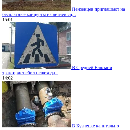
Пензенцев приглашают на
бесплатные концерты на летней сц...
15:01
В Средней Елюзани
тракторист сбил пешехода...
14:02
В Кузнецке капитально