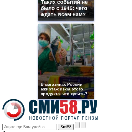
Таких событий не
site.
offer
было с 1945: чего
all
ждать всем нам?
kinds
of
high
quality
https://www.phoenix-
suns.ru/
which
you
need.
replica
franck
muller
rolex
В магазинах России
even
ажиотаж из-за этого
though
продукта: что купить?
the
prices
are
higher
however
visitors
nevertheless