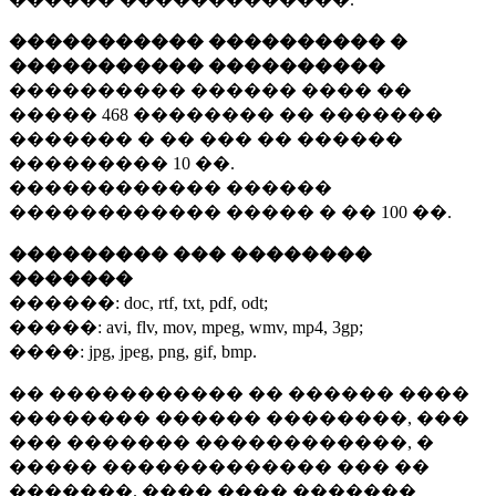
����������� ���������� �
����������� ����������
���������� ������ ���� ��
�����
468 ��������
�� �������
������� � �� ��� �� ������
���������
10 ��.
������������ ������
������������ ����� � ��
100 ��.
��������� ��� ��������
�������
������:
doc, rtf, txt, pdf, odt;
�����:
avi, flv, mov, mpeg, wmv, mp4, 3gp;
����:
jpg, jpeg, png, gif, bmp.
�� ����������� �� ������ ����
�������� ������ ��������, ���
��� ������� ������������, �
����� ������������� ��� ��
�������. ���� ���� �������