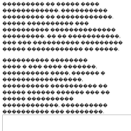
��������� �� ����� ����
������������. ����������
��������� �� ������������.
����� ���������� ���
���������� ��������������
���������. �� �� �����������,
��� ��� ���������� ���������
����� ������������ �� �����.
���������� ��������
���� � ��� ���� �������,
���������� ����, ������ �
�����������������,
���������� ���������� ��
����� ������ ������ ��� ��
����� ����������
������������, ����������
���������� ��� ��������.