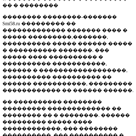
�� � ��������
�������� ��������-�������
Smi58.ru ��������� ��
������������� ������� ���� �
����� ���������,�������,
���������� ����� ������ �����
� ���������� �������. ���
����� ���� ���������� �
���������� �����������,
������ � ������������������,
���������� ���������� ��
������ �����������, ���������
������������ �� ������ ������.
�� ���������� ��������
��������� ������������� ��
�������� �� � ��������. ������
��������� ����� ����
������������, ��� ��������
����������, ��� ���������� �