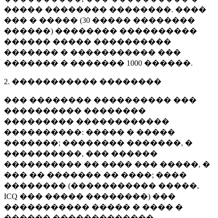
����� �������� ��������. ����
��� � ����� (
30 �����
��������
������) �������� ����������
������ ����� ����������
������� � ����������� ���
������� � �������
1000 ������
.
2. ����������� ��������
��� �������� ���������� ���
���������� ��������
��������� ������������
����������: ����� � �����
�������; �������� �������, �
����������, ��� ������
���������� �� ���� ��� �����, �
��� �� ������� �� ����; ����
�������� (����������� �����,
ICQ ��� ����� ��������) ���
����������� ����� � ���� �
������ �������������.