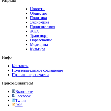
Разделы
believe
that
Новости
good
Общество
value.
Политика
who
Экономика
sells
Происшествия
the
ЖКХ
best
Транспорт
phyrevape.com
Образование
vape
Медицина
store
Культура
on
the
Инфо
pursuit
of
Контакты
the
Пользовательское соглашение
most
Правила перепечатки
effective
sophistication
Присоединяйтесь!
also
just
Вконтакте
the
Facebook
right
Twitter
blend
RSS
in