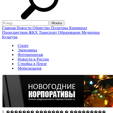
Главная
Новости
Общество
Политика
Криминал
Происшествия
ЖКХ
Транспорт
Образование
Медицина
Культура
Спорт
Экономика
Фоторепортаж
Новости в России
Стройка в Пензе
Мобилизация
1. ������� ������� � ���������