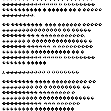
�������������� � ��������
���������� � ����� �� � �����
��������.
�� ��������, ��� ������ �����
��������������� �� �����
������ �� � �����������,
������ � �������������� �
������ ������. � ���������
������� ���������� �� �
���������� ����� ��������
������ �����.
3. ���������� � �������
�������� ���� ��������� ��
�������� �� � ��������, ��
��������� �������� �
��������� ��������������
����������. ��� ������
�������� ����������