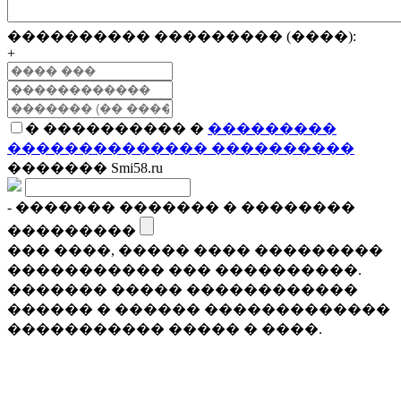
���������� ��������� (����):
+
� ���������� �
���������
�������������� ����������
������� Smi58.ru
- ������� ������� � ��������
���������
��� ����, ����� ���� ���������
����������� ��� ����������.
������� ����� ������������
������ � ������ �������������
����������� ����� � ����.