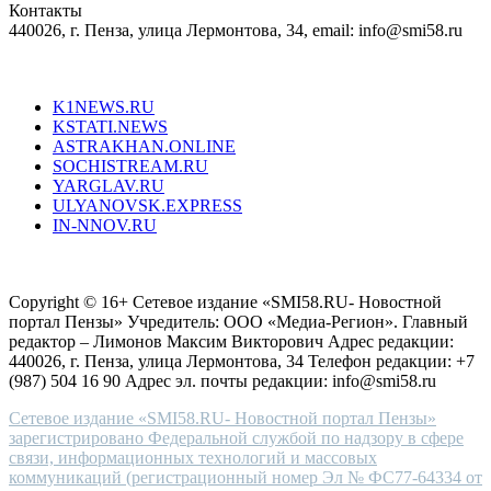
Контакты
creation
440026, г. Пенза, улица Лермонтова, 34, email: info@smi58.ru
completely
unique
Все порталы НМГ
dazzling
type.
K1NEWS.RU
reddit
KSTATI.NEWS
sevenfridayreplica.ru
ASTRAKHAN.ONLINE
sevenfriday
SOCHISTREAM.RU
outlet
YARGLAV.RU
is
ULYANOVSK.EXPRESS
the
IN-NNOV.RU
first
choice
Согласие на обработку персональных данных
Политика по
for
защите персональных данных
high-
Copyright © 16+ Сетевое издание «SMI58.RU- Новостной
end
портал Пензы» Учредитель: ООО «Медиа-Регион». Главный
people.
редактор – Лимонов Максим Викторович Адрес редакции:
440026, г. Пенза, улица Лермонтова, 34 Телефон редакции: +7
(987) 504 16 90 Адрес эл. почты редакции: info@smi58.ru
Сетевое издание «SMI58.RU- Новостной портал Пензы»
зарегистрировано Федеральной службой по надзору в сфере
связи, информационных технологий и массовых
коммуникаций (регистрационный номер Эл № ФС77-64334 от