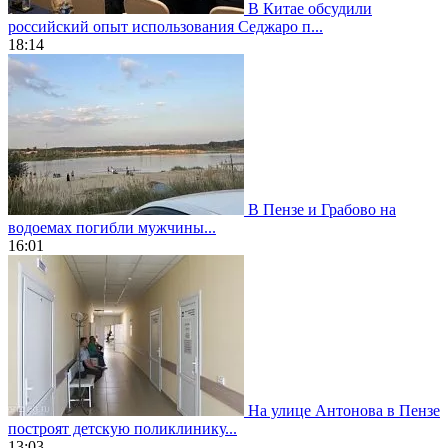
В Китае обсудили
российский опыт использования Седжаро п...
18:14
В Пензе и Грабово на
водоемах погибли мужчины...
16:01
На улице Антонова в Пензе
построят детскую поликлинику...
13:03