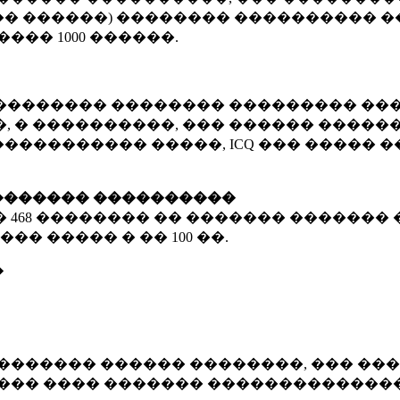
� ������) �������� ���������� �
�����
1000 ������
.
�������� �������� ��������� ���
 � ����������, ��� ������ �������
����������� �����, ICQ ��� �����
������� ����������
�
468 ��������
�� ������� ������� 
��� ����� � ��
100 ��.
�
������� ������ ��������, ��� ���
���� ���� ������� ��������������