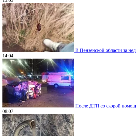
13:03
В Пензенской области за нед
14:04
После ДТП со скорой помощью
08:07