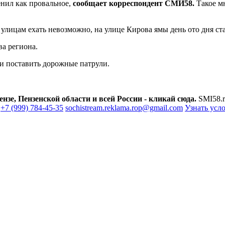
енил как провальное,
сообщает корреспондент СМИ58.
Такое м
улицам ехать невозможно, на улице Кирова ямы день ото дня ста
а региона.
и поставить дорожные патрули.
зе, Пензенской области и всей России - кликай сюда.
SMI58.r
+7 (999) 784-45-35
sochistream.reklama.rop@gmail.com
Узнать усл