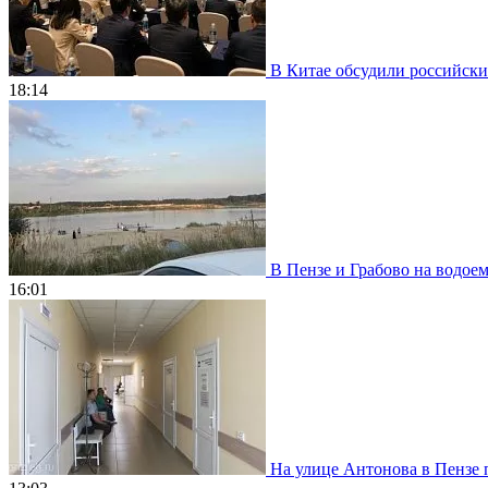
В Китае обсудили российски
18:14
В Пензе и Грабово на водое
16:01
На улице Антонова в Пензе 