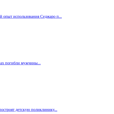
й опыт использования Седжаро п...
мах погибли мужчины...
построят детскую поликлинику...