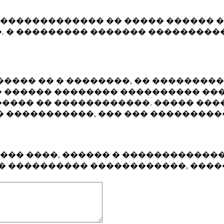
�������������� �� ����� ������ �
. � ��������� ������� ����������
���� �� � ��������, �� ��������
 ������ �������� ���������� ���
���� �� ������������. ����� ���
� �����������, ��� ��� ��������
���� ����, ������ � ������������
�� ���������� ������������, ���