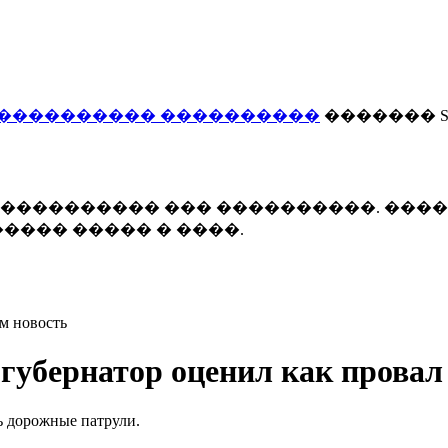
���������� ����������
������� Smi
 ����������� ��� ����������. ���
���� ����� � ����.
м новость
 губернатор оценил как провал
ь дорожные патрули.