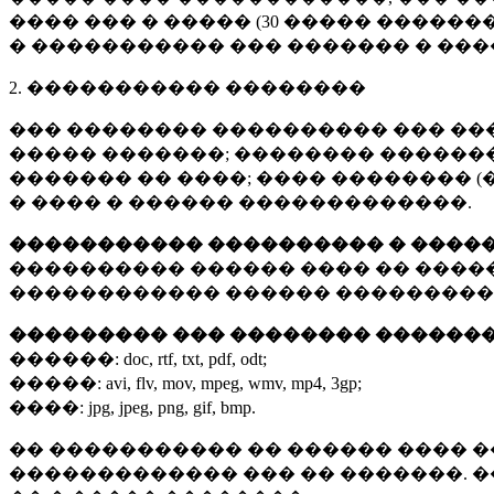
���� ��� � ����� (
30 �����
�������
� ����������� ��� ������� � ��
2. ����������� ��������
��� �������� ���������� ��� ��
����� �������; �������� �������,
������� �� ����; ���� �������� (
� ���� � ������ �������������.
����������� ���������� � ����
���������� ������ ���� �� ����
������������ ������ ���������
��������� ��� �������� ������
������:
doc, rtf, txt, pdf, odt;
�����:
avi, flv, mov, mpeg, wmv, mp4, 3gp;
����:
jpg, jpeg, png, gif, bmp.
�� ����������� �� ������ ���� �
������������� ��� �� �������. 