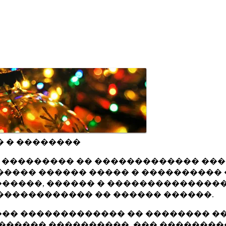
� � ��������
ru ��������� �� ������������� ��
���� ������ ����� � ���������� 
�����, ������ � ���������������
������������ �� ������ ������.
�� ������������� �� �������� ��
������ ����������, ��� ��������