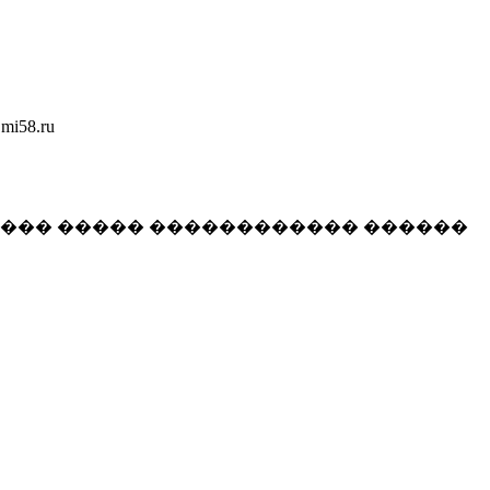
58.ru
���� ����� ������������ ������