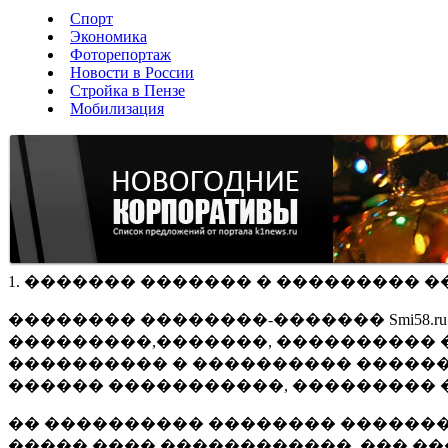
Спорт
Экономика
Фоторепортаж
Новости в России
Стройка в Пензе
Мобилизация
1. ������� ������� � ��������� �
�������� ��������-������� Smi58.
���������,�������, ���������� �
���������� � ���������� ������
������ �����������, ��������� 
�� ���������� �������� �������
����� ���� ������������, ��� ��