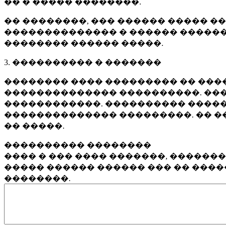
�� � ����� ��������.
�� ��������, ��� ������ ����� �
�������������� � ������ ������
�������� ������ �����.
3. ���������� � �������
�������� ���� ��������� �� ����
�������������� ����������. ���
������������. ���������� �����
�������������� ���������. �� �
�� �����.
���������� ��������
���� � ��� ���� �������, ������
����� ������ ������ ��� �� ���
��������.