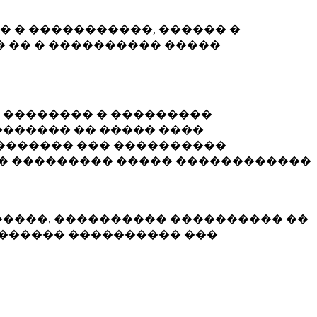
� � �����������, ������ �
 �� � ���������� �����
� �������� � ���������
������ �� ����� ����
������� ��� ����������
�� ��������� ����� ������������
�����, ���������� ���������� ��
������� ���������� ���