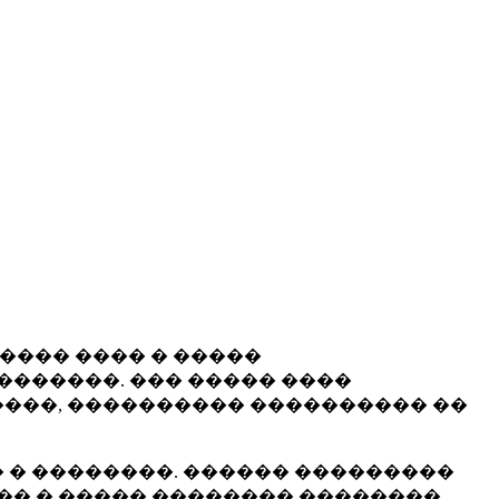
����� ���� � �����
�������. ��� ����� ����
���, ���������� ���������� ��
 � ��������. ������ ���������
�� � ����� �������� ��������.