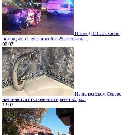
После ДТП со скорой
помощью в Пензе погибла 25-летняя де...
08:07
На пензенском Севере
начинаются отключения горячей воды...
13:07