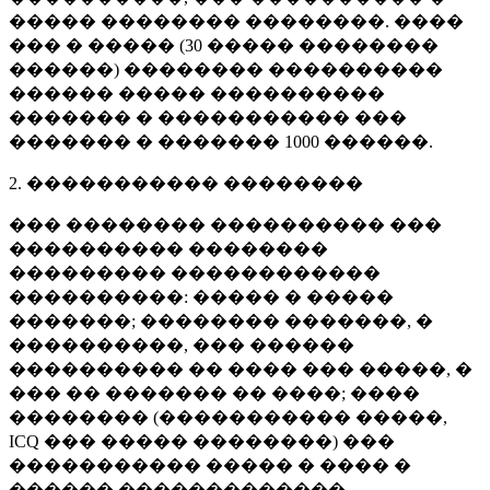
����� �������� ��������. ����
��� � ����� (
30 �����
��������
������) �������� ����������
������ ����� ����������
������� � ����������� ���
������� � �������
1000 ������
.
2. ����������� ��������
��� �������� ���������� ���
���������� ��������
��������� ������������
����������: ����� � �����
�������; �������� �������, �
����������, ��� ������
���������� �� ���� ��� �����, �
��� �� ������� �� ����; ����
�������� (����������� �����,
ICQ ��� ����� ��������) ���
����������� ����� � ���� �
������ �������������.