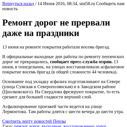
Вернуться назад
/
14 Июня 2016, 08:34,
smi58.ru
Сообщить нам
новость
Ремонт дорог не прервали
даже на праздники
13 июня на ремонте покрытия работали восемь бригад.
В официальные выходные дни работы по ремонту пензенских
дорог не прекращались,
сообщает пресс-служба мэрии.
13
июня, в понедельник, на улицах восстанавливали асфальтовое
покрытие восемь бригад (в общей сложности 44 человека).
Основание под укладку асфальта подготавливают на Севере
(улица Сумская и Северополянская) и в Заводском районе
(Циолковского). На Свердлова фрезеруют покрытие, то есть
срезают для большей гладкости верхний слой.
Асфальтирование проезжей части ведется на улице
Лермонтова. Там работы длятся с шести вечера до шести утра.
Смотреть ленту новостей Пензы
Тэги:
ремонт дорог
,
выходные
,
восстановление дорог