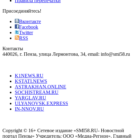
Правила перепечатки
effective
sophistication
Присоединяйтесь!
also
just
Вконтакте
the
Facebook
right
Twitter
blend
RSS
in
Контакты
creation
440026, г. Пенза, улица Лермонтова, 34, email: info@smi58.ru
completely
unique
Все порталы НМГ
dazzling
type.
K1NEWS.RU
reddit
KSTATI.NEWS
sevenfridayreplica.ru
ASTRAKHAN.ONLINE
sevenfriday
SOCHISTREAM.RU
outlet
YARGLAV.RU
is
ULYANOVSK.EXPRESS
the
IN-NNOV.RU
first
choice
Согласие на обработку персональных данных
Политика по
for
защите персональных данных
high-
Copyright © 16+ Сетевое издание «SMI58.RU- Новостной
end
портал Пензы» Учредитель: ООО «Медиа-Регион». Главный
people.