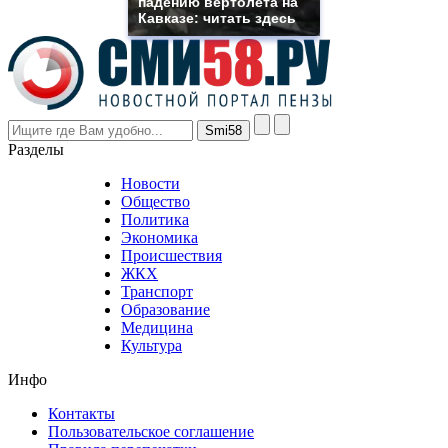
падению вертолета на
though
Кавказе: читать здесь
the
prices
are
higher
however
visitors
nevertheless
Разделы
believe
that
Новости
good
Общество
value.
Политика
who
Экономика
sells
Происшествия
the
ЖКХ
best
Транспорт
phyrevape.com
Образование
vape
Медицина
store
Культура
on
the
Инфо
pursuit
of
Контакты
the
Пользовательское соглашение
most