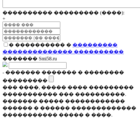
���������� ��������� (����):
+
� ���������� �
���������
�������������� ����������
������� Smi58.ru
- ������� ������� � ��������
���������
��� ����, ����� ���� ���������
����������� ��� ����������.
������� ����� ������������
������ � ������ �������������
����������� ����� � ����.