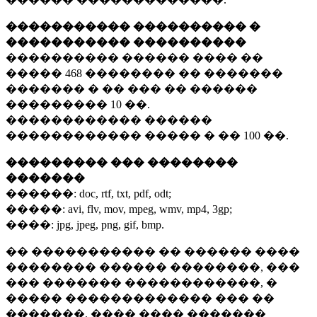
����������� ���������� �
����������� ����������
���������� ������ ���� ��
�����
468 ��������
�� �������
������� � �� ��� �� ������
���������
10 ��.
������������ ������
������������ ����� � ��
100 ��.
��������� ��� ��������
�������
������:
doc, rtf, txt, pdf, odt;
�����:
avi, flv, mov, mpeg, wmv, mp4, 3gp;
����:
jpg, jpeg, png, gif, bmp.
�� ����������� �� ������ ����
�������� ������ ��������, ���
��� ������� ������������, �
����� ������������� ��� ��
�������. ���� ���� �������