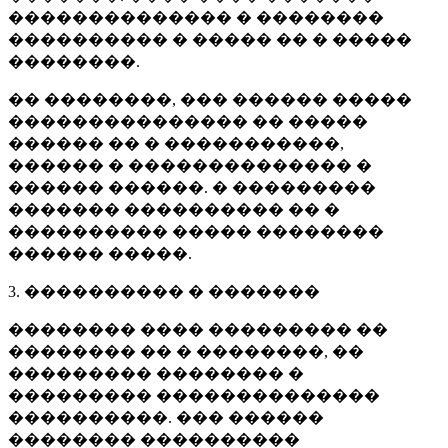
�������������� � ��������
���������� � ����� �� � �����
��������.
�� ��������, ��� ������ �����
��������������� �� �����
������ �� � �����������,
������ � �������������� �
������ ������. � ���������
������� ���������� �� �
���������� ����� ��������
������ �����.
3. ���������� � �������
�������� ���� ��������� ��
�������� �� � ��������, ��
��������� �������� �
��������� ��������������
����������. ��� ������
�������� ����������