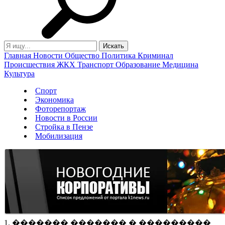
Главная
Новости
Общество
Политика
Криминал
Происшествия
ЖКХ
Транспорт
Образование
Медицина
Культура
Спорт
Экономика
Фоторепортаж
Новости в России
Стройка в Пензе
Мобилизация
1. ������� ������� � ���������