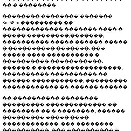
�� � ��������
�������� ��������-�������
Smi58.ru ��������� ��
������������� ������� ���� �
����� ���������,�������,
���������� ����� ������ �����
� ���������� �������. ���
����� ���� ���������� �
���������� �����������,
������ � ������������������,
���������� ���������� ��
������ �����������, ���������
������������ �� ������ ������.
�� ���������� ��������
��������� ������������� ��
�������� �� � ��������. ������
��������� ����� ����
������������, ��� ��������
����������, ��� ���������� �