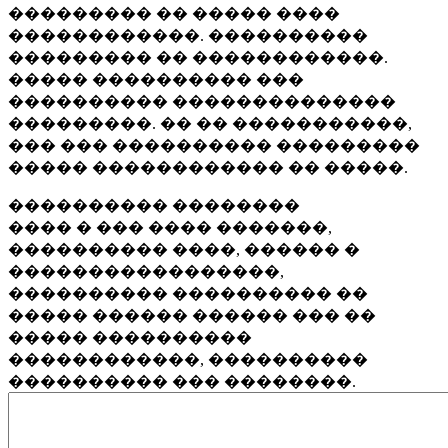
��������� �� ����� ����
������������. ����������
��������� �� ������������.
����� ���������� ���
���������� ��������������
���������. �� �� �����������,
��� ��� ���������� ���������
����� ������������ �� �����.
���������� ��������
���� � ��� ���� �������,
���������� ����, ������ �
�����������������,
���������� ���������� ��
����� ������ ������ ��� ��
����� ����������
������������, ����������
���������� ��� ��������.