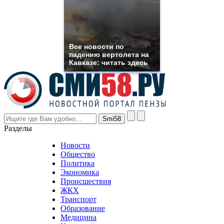
need.
replica
franck
muller
rolex
Все новости по
even
падению вертолета на
though
Кавказе: читать здесь
the
prices
are
higher
however
visitors
nevertheless
Разделы
believe
that
Новости
good
Общество
value.
Политика
who
Экономика
sells
Происшествия
the
ЖКХ
best
Транспорт
phyrevape.com
Образование
vape
Медицина
store