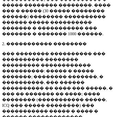
����� �������� ��������. ����
��� � ����� (
30 �����
��������
������) �������� ����������
������ ����� ����������
������� � ����������� ���
������� � �������
1000 ������
.
2. ����������� ��������
��� �������� ���������� ���
���������� ��������
��������� ������������
����������: ����� � �����
�������; �������� �������, �
����������, ��� ������
���������� �� ���� ��� �����, �
��� �� ������� �� ����; ����
�������� (����������� �����,
ICQ ��� ����� ��������) ���
����������� ����� � ���� �
������ �������������.