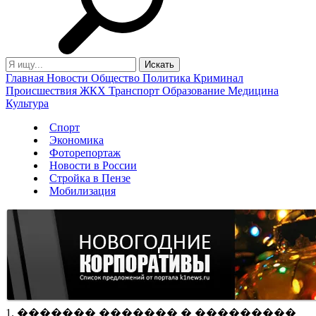
Главная
Новости
Общество
Политика
Криминал
Происшествия
ЖКХ
Транспорт
Образование
Медицина
Культура
Спорт
Экономика
Фоторепортаж
Новости в России
Стройка в Пензе
Мобилизация
1. ������� ������� � ���������