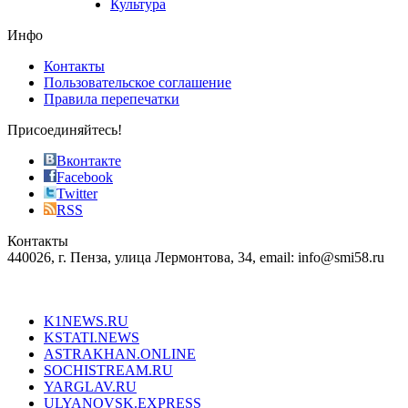
Культура
on
the
Инфо
pursuit
of
Контакты
the
Пользовательское соглашение
most
Правила перепечатки
effective
sophistication
Присоединяйтесь!
also
just
Вконтакте
the
Facebook
right
Twitter
blend
RSS
in
Контакты
creation
440026, г. Пенза, улица Лермонтова, 34, email: info@smi58.ru
completely
unique
Все порталы НМГ
dazzling
type.
K1NEWS.RU
reddit
KSTATI.NEWS
sevenfridayreplica.ru
ASTRAKHAN.ONLINE
sevenfriday
SOCHISTREAM.RU
outlet
YARGLAV.RU
is
ULYANOVSK.EXPRESS
the