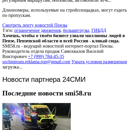
регулярным маршрутам, бензовозы, автомобили МЧС.
Длинномеры, используемые на стройплощадках, могут ездить
по пропускам.
Смотреть ленту новостей Пензы
Тэги:
ограничение движения
,
большегрузы
,
ГИБДД
Хочешь, чтобы о твоём бизнесе узнали миллионы людей в
Пензе, Пензенской области и всей России - кликай сюда.
SMI58.ru - ведущий новостной интернет-портал Пензы.
Руководитель отдела продаж
Самохвалов Василий
Викторович
+7 (999) 784-45-35
sochistream.reklama.rop@gmail.com
Узнать условия размещения
загрузка...
Новости партнера 24СМИ
Последние новости smi58.ru