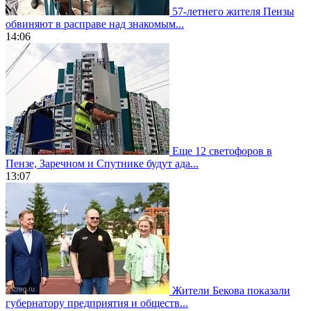
57-летнего жителя Пензы
обвиняют в расправе над знакомым...
14:06
Еще 12 светофоров в
Пензе, Заречном и Спутнике будут ада...
13:07
Жители Бекова показали
губернатору предприятия и обществ...