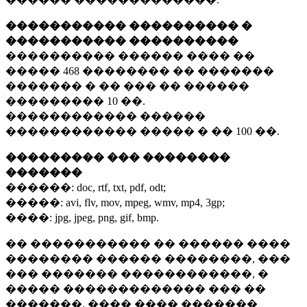
����������� ���������� �
����������� ����������
���������� ������ ���� ��
�����
468 ��������
�� �������
������� � �� ��� �� ������
���������
10 ��.
������������ ������
������������ ����� � ��
100 ��.
��������� ��� ��������
�������
������:
doc, rtf, txt, pdf, odt;
�����:
avi, flv, mov, mpeg, wmv, mp4, 3gp;
����:
jpg, jpeg, png, gif, bmp.
�� ����������� �� ������ ����
�������� ������ ��������, ���
��� ������� ������������, �
����� ������������� ��� ��
�������. ���� ���� �������