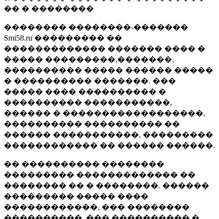
�� � ��������
�������� ��������-�������
Smi58.ru ��������� ��
������������� ������� ���� �
����� ���������,�������,
���������� ����� ������ �����
� ���������� �������. ���
����� ���� ���������� �
���������� �����������,
������ � ������������������,
���������� ���������� ��
������ �����������, ���������
������������ �� ������ ������.
�� ���������� ��������
��������� ������������� ��
�������� �� � ��������. ������
��������� ����� ����
������������, ��� ��������
����������, ��� ���������� �