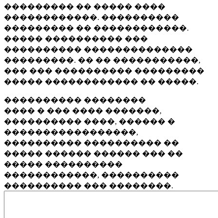
��������� �� ����� ����
������������. ����������
��������� �� ������������.
����� ���������� ���
���������� ��������������
���������. �� �� �����������,
��� ��� ���������� ���������
����� ������������ �� �����.
���������� ��������
���� � ��� ���� �������,
���������� ����, ������ �
�����������������,
���������� ���������� ��
����� ������ ������ ��� ��
����� ����������
������������, ����������
���������� ��� ��������.