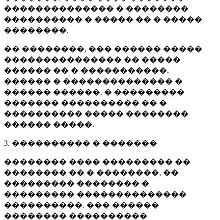
�������������� � ��������
���������� � ����� �� � �����
��������.
�� ��������, ��� ������ �����
��������������� �� �����
������ �� � �����������,
������ � �������������� �
������ ������. � ���������
������� ���������� �� �
���������� ����� ��������
������ �����.
3. ���������� � �������
�������� ���� ��������� ��
�������� �� � ��������, ��
��������� �������� �
��������� ��������������
����������. ��� ������
�������� ����������