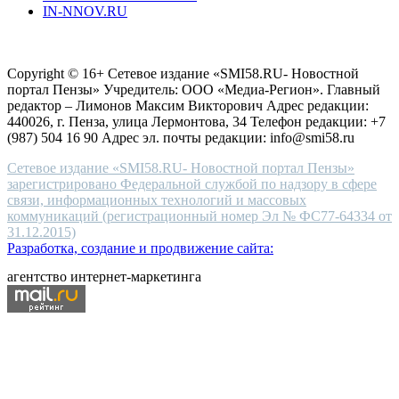
IN-NNOV.RU
first
choice
Согласие на обработку персональных данных
Политика по
for
защите персональных данных
high-
Copyright © 16+ Сетевое издание «SMI58.RU- Новостной
end
портал Пензы» Учредитель: ООО «Медиа-Регион». Главный
people.
редактор – Лимонов Максим Викторович Адрес редакции:
440026, г. Пенза, улица Лермонтова, 34 Телефон редакции: +7
(987) 504 16 90 Адрес эл. почты редакции: info@smi58.ru
Сетевое издание «SMI58.RU- Новостной портал Пензы»
зарегистрировано Федеральной службой по надзору в сфере
связи, информационных технологий и массовых
коммуникаций (регистрационный номер Эл № ФС77-64334 от
31.12.2015)
Разработка, создание и продвижение сайта:
агентство интернет-маркетинга