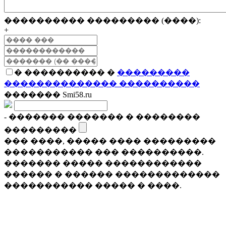
���������� ��������� (����):
+
� ���������� �
���������
�������������� ����������
������� Smi58.ru
- ������� ������� � ��������
���������
��� ����, ����� ���� ���������
����������� ��� ����������.
������� ����� ������������
������ � ������ �������������
����������� ����� � ����.