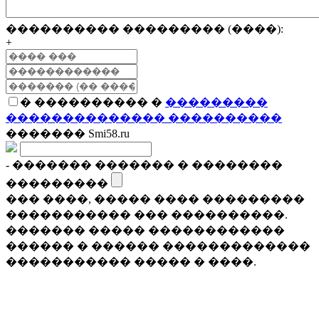
���������� ��������� (����):
+
� ���������� �
���������
�������������� ����������
������� Smi58.ru
- ������� ������� � ��������
���������
��� ����, ����� ���� ���������
����������� ��� ����������.
������� ����� ������������
������ � ������ �������������
����������� ����� � ����.