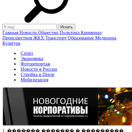
Главная
Новости
Общество
Политика
Криминал
Происшествия
ЖКХ
Транспорт
Образование
Медицина
Культура
Спорт
Экономика
Фоторепортаж
Новости в России
Стройка в Пензе
Мобилизация
1. ������� ������� � ���������