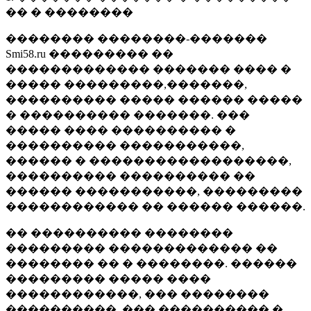
�� � ��������
�������� ��������-�������
Smi58.ru ��������� ��
������������� ������� ���� �
����� ���������,�������,
���������� ����� ������ �����
� ���������� �������. ���
����� ���� ���������� �
���������� �����������,
������ � ������������������,
���������� ���������� ��
������ �����������, ���������
������������ �� ������ ������.
�� ���������� ��������
��������� ������������� ��
�������� �� � ��������. ������
��������� ����� ����
������������, ��� ��������
����������, ��� ���������� �