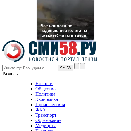
need.
replica
franck
muller
rolex
Все новости по
even
падению вертолета на
though
Кавказе: читать здесь
the
prices
are
higher
however
visitors
nevertheless
Разделы
believe
that
Новости
good
Общество
value.
Политика
who
Экономика
sells
Происшествия
the
ЖКХ
best
Транспорт
phyrevape.com
Образование
vape
Медицина
store
Культура