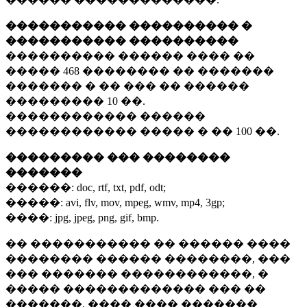
����������� ���������� �
����������� ����������
���������� ������ ���� ��
�����
468 ��������
�� �������
������� � �� ��� �� ������
���������
10 ��.
������������ ������
������������ ����� � ��
100 ��.
��������� ��� ��������
�������
������:
doc, rtf, txt, pdf, odt;
�����:
avi, flv, mov, mpeg, wmv, mp4, 3gp;
����:
jpg, jpeg, png, gif, bmp.
�� ����������� �� ������ ����
�������� ������ ��������, ���
��� ������� ������������, �
����� ������������� ��� ��
�������. ���� ���� �������