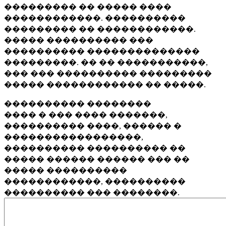
��������� �� ����� ����
������������. ����������
��������� �� ������������.
����� ���������� ���
���������� ��������������
���������. �� �� �����������,
��� ��� ���������� ���������
����� ������������ �� �����.
���������� ��������
���� � ��� ���� �������,
���������� ����, ������ �
�����������������,
���������� ���������� ��
����� ������ ������ ��� ��
����� ����������
������������, ����������
���������� ��� ��������.