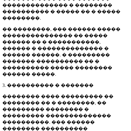
�������������� � ��������
���������� � ����� �� � �����
��������.
�� ��������, ��� ������ �����
��������������� �� �����
������ �� � �����������,
������ � �������������� �
������ ������. � ���������
������� ���������� �� �
���������� ����� ��������
������ �����.
3. ���������� � �������
�������� ���� ��������� ��
�������� �� � ��������, ��
��������� �������� �
��������� ��������������
����������. ��� ������
�������� ����������