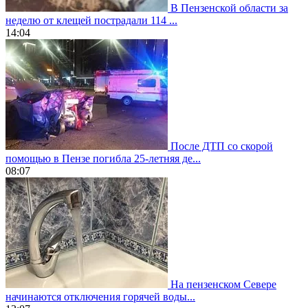
В Пензенской области за
неделю от клещей пострадали 114 ...
14:04
После ДТП со скорой
помощью в Пензе погибла 25-летняя де...
08:07
На пензенском Севере
начинаются отключения горячей воды...