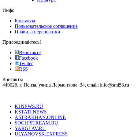
on
the
Инфо
pursuit
of
Контакты
the
Пользовательское соглашение
most
Правила перепечатки
effective
sophistication
Присоединяйтесь!
also
just
Вконтакте
the
Facebook
right
Twitter
blend
RSS
in
Контакты
creation
440026, г. Пенза, улица Лермонтова, 34, email: info@smi58.ru
completely
unique
Все порталы НМГ
dazzling
type.
K1NEWS.RU
reddit
KSTATI.NEWS
sevenfridayreplica.ru
ASTRAKHAN.ONLINE
sevenfriday
SOCHISTREAM.RU
outlet
YARGLAV.RU
is
ULYANOVSK.EXPRESS
the