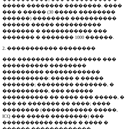
����� �������� ��������. ����
��� � ����� (
30 �����
��������
������) �������� ����������
������ ����� ����������
������� � ����������� ���
������� � �������
1000 ������
.
2. ����������� ��������
��� �������� ���������� ���
���������� ��������
��������� ������������
����������: ����� � �����
�������; �������� �������, �
����������, ��� ������
���������� �� ���� ��� �����, �
��� �� ������� �� ����; ����
�������� (����������� �����,
ICQ ��� ����� ��������) ���
����������� ����� � ���� �
������ �������������.