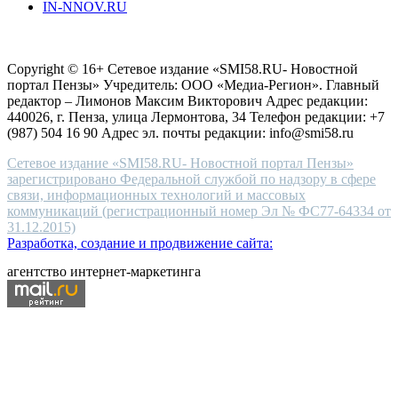
IN-NNOV.RU
first
choice
Согласие на обработку персональных данных
Политика по
for
защите персональных данных
high-
Copyright © 16+ Сетевое издание «SMI58.RU- Новостной
end
портал Пензы» Учредитель: ООО «Медиа-Регион». Главный
people.
редактор – Лимонов Максим Викторович Адрес редакции:
440026, г. Пенза, улица Лермонтова, 34 Телефон редакции: +7
(987) 504 16 90 Адрес эл. почты редакции: info@smi58.ru
Сетевое издание «SMI58.RU- Новостной портал Пензы»
зарегистрировано Федеральной службой по надзору в сфере
связи, информационных технологий и массовых
коммуникаций (регистрационный номер Эл № ФС77-64334 от
31.12.2015)
Разработка, создание и продвижение сайта:
агентство интернет-маркетинга