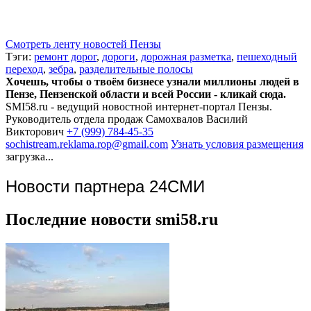
Смотреть ленту новостей Пензы
Тэги:
ремонт дорог
,
дороги
,
дорожная разметка
,
пешеходный
переход
,
зебра
,
разделительные полосы
Хочешь, чтобы о твоём бизнесе узнали миллионы людей в
Пензе, Пензенской области и всей России - кликай сюда.
SMI58.ru - ведущий новостной интернет-портал Пензы.
Руководитель отдела продаж
Самохвалов Василий
Викторович
+7 (999) 784-45-35
sochistream.reklama.rop@gmail.com
Узнать условия размещения
загрузка...
Новости партнера 24СМИ
Последние новости smi58.ru