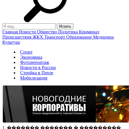
Главная
Новости
Общество
Политика
Криминал
Происшествия
ЖКХ
Транспорт
Образование
Медицина
Культура
Спорт
Экономика
Фоторепортаж
Новости в России
Стройка в Пензе
Мобилизация
1. ������� ������� � ���������