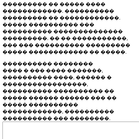
��������� �� ����� ����
������������. ����������
��������� �� ������������.
����� ���������� ���
���������� ��������������
���������. �� �� �����������,
��� ��� ���������� ���������
����� ������������ �� �����.
���������� ��������
���� � ��� ���� �������,
���������� ����, ������ �
�����������������,
���������� ���������� ��
����� ������ ������ ��� ��
����� ����������
������������, ����������
���������� ��� ��������.