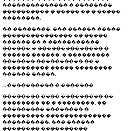
�������������� � ��������
���������� � ����� �� � �����
��������.
�� ��������, ��� ������ �����
��������������� �� �����
������ �� � �����������,
������ � �������������� �
������ ������. � ���������
������� ���������� �� �
���������� ����� ��������
������ �����.
3. ���������� � �������
�������� ���� ��������� ��
�������� �� � ��������, ��
��������� �������� �
��������� ��������������
����������. ��� ������
�������� ����������