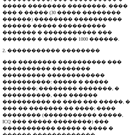
����� �������� ��������. ����
��� � ����� (
30 �����
��������
������) �������� ����������
������ ����� ����������
������� � ����������� ���
������� � �������
1000 ������
.
2. ����������� ��������
��� �������� ���������� ���
���������� ��������
��������� ������������
����������: ����� � �����
�������; �������� �������, �
����������, ��� ������
���������� �� ���� ��� �����, �
��� �� ������� �� ����; ����
�������� (����������� �����,
ICQ ��� ����� ��������) ���
����������� ����� � ���� �
������ �������������.