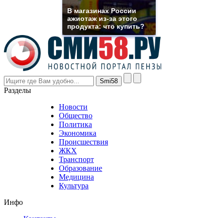
rolex
В магазинах России
even
ажиотаж из-за этого
though
продукта: что купить?
the
prices
are
higher
however
visitors
nevertheless
Разделы
believe
that
Новости
good
Общество
value.
Политика
who
Экономика
sells
Происшествия
the
ЖКХ
best
Транспорт
phyrevape.com
Образование
vape
Медицина
store
Культура
on
the
Инфо
pursuit
of