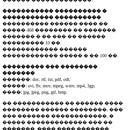
����������� ���������� �
����������� ����������
���������� ������ ���� ��
�����
468 ��������
�� �������
������� � �� ��� �� ������
���������
10 ��.
������������ ������
������������ ����� � ��
100 ��.
��������� ��� ��������
�������
������:
doc, rtf, txt, pdf, odt;
�����:
avi, flv, mov, mpeg, wmv, mp4, 3gp;
����:
jpg, jpeg, png, gif, bmp.
�� ����������� �� ������ ����
�������� ������ ��������, ���
��� ������� ������������, �
����� ������������� ��� ��
�������. ���� ���� �������