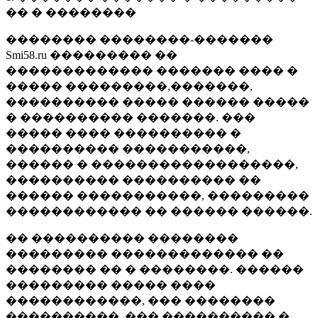
�� � ��������
�������� ��������-�������
Smi58.ru ��������� ��
������������� ������� ���� �
����� ���������,�������,
���������� ����� ������ �����
� ���������� �������. ���
����� ���� ���������� �
���������� �����������,
������ � ������������������,
���������� ���������� ��
������ �����������, ���������
������������ �� ������ ������.
�� ���������� ��������
��������� ������������� ��
�������� �� � ��������. ������
��������� ����� ����
������������, ��� ��������
����������, ��� ���������� �