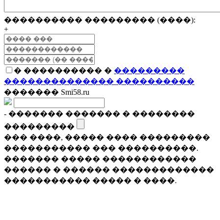
���������� ��������� (����):
+
� ���������� �
���������
�������������� ����������
������� Smi58.ru
- ������� ������� � ��������
���������
��� ����, ����� ���� ���������
����������� ��� ����������.
������� ����� ������������
������ � ������ �������������
����������� ����� � ����.