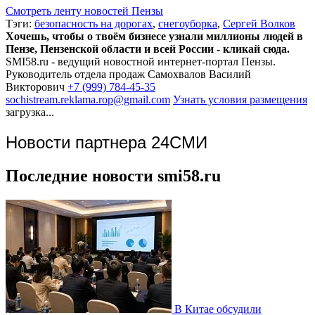
Смотреть ленту новостей Пензы
Тэги:
безопасность на дорогах
,
снегоуборка
,
Сергей Волков
Хочешь, чтобы о твоём бизнесе узнали миллионы людей в
Пензе, Пензенской области и всей России - кликай сюда.
SMI58.ru - ведущий новостной интернет-портал Пензы.
Руководитель отдела продаж
Самохвалов Василий
Викторович
+7 (999) 784-45-35
sochistream.reklama.rop@gmail.com
Узнать условия размещения
загрузка...
Новости партнера 24СМИ
Последние новости smi58.ru
В Китае обсудили