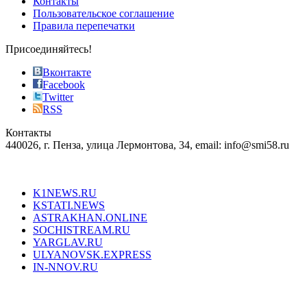
Контакты
the
Пользовательское соглашение
most
Правила перепечатки
effective
sophistication
Присоединяйтесь!
also
just
Вконтакте
the
Facebook
right
Twitter
blend
RSS
in
Контакты
creation
440026, г. Пенза, улица Лермонтова, 34, email: info@smi58.ru
completely
unique
Все порталы НМГ
dazzling
type.
K1NEWS.RU
reddit
KSTATI.NEWS
sevenfridayreplica.ru
ASTRAKHAN.ONLINE
sevenfriday
SOCHISTREAM.RU
outlet
YARGLAV.RU
is
ULYANOVSK.EXPRESS
the
IN-NNOV.RU
first
choice
Согласие на обработку персональных данных
Политика по
for
защите персональных данных
high-