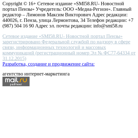
Copyright © 16+ Сетевое издание «SMI58.RU- Новостной
end
портал Пензы» Учредитель: ООО «Медиа-Регион». Главный
people.
редактор – Лимонов Максим Викторович Адрес редакции:
440026, г. Пенза, улица Лермонтова, 34 Телефон редакции: +7
(987) 504 16 90 Адрес эл. почты редакции: info@smi58.ru
Сетевое издание «SMI58.RU- Новостной портал Пензы»
зарегистрировано Федеральной службой по надзору в сфере
связи, информационных технологий и массовых
коммуникаций (регистрационный номер Эл № ФС77-64334 от
31.12.2015)
Разработка, создание и продвижение сайта:
агентство интернет-маркетинга