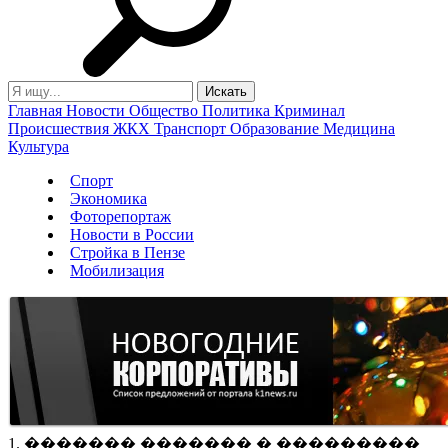
Главная
Новости
Общество
Политика
Криминал
Происшествия
ЖКХ
Транспорт
Образование
Медицина
Культура
Спорт
Экономика
Фоторепортаж
Новости в России
Стройка в Пензе
Мобилизация
1. ������� ������� � ���������