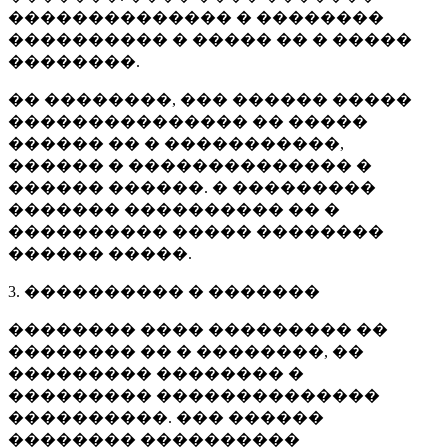
�������������� � ��������
���������� � ����� �� � �����
��������.
�� ��������, ��� ������ �����
��������������� �� �����
������ �� � �����������,
������ � �������������� �
������ ������. � ���������
������� ���������� �� �
���������� ����� ��������
������ �����.
3. ���������� � �������
�������� ���� ��������� ��
�������� �� � ��������, ��
��������� �������� �
��������� ��������������
����������. ��� ������
�������� ����������