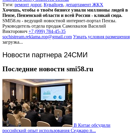
Тэги:
ремонт дорог
,
Кувайцев
,
департамент ЖКХ
Хочешь, чтобы о твоём бизнесе узнали миллионы людей в
Пензе, Пензенской области и всей России - кликай сюда.
SMI58.ru - ведущий новостной интернет-портал Пензы.
Руководитель отдела продаж
Самохвалов Василий
Викторович
+7 (999) 784-45-35
sochistream.reklama.rop@gmail.com
Узнать условия размещения
загрузка...
Новости партнера 24СМИ
Последние новости smi58.ru
В Китае обсудили
российский опыт использования Седжаро п...