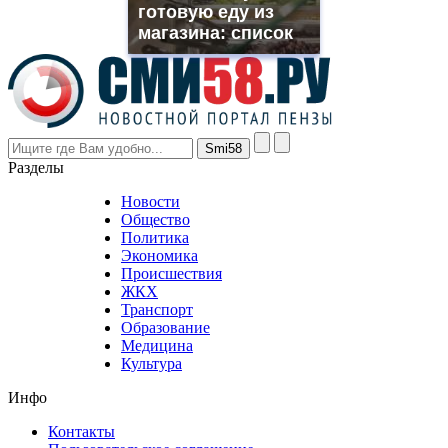
готовую еду из
even
though
магазина: список
the
prices
are
higher
however
visitors
nevertheless
Разделы
believe
that
Новости
good
Общество
value.
Политика
who
Экономика
sells
Происшествия
the
ЖКХ
best
Транспорт
phyrevape.com
Образование
vape
Медицина
store
Культура
on
the
Инфо
pursuit
of
Контакты
the