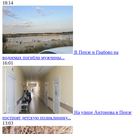
18:14
В Пензе и Грабово на
водоемах погибли мужчины...
16:01
На улице Антонова в Пензе
построят детскую поликлинику...
13:03