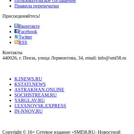
Пользовательское соглашение
most
Правила перепечатки
effective
sophistication
Присоединяйтесь!
also
just
Вконтакте
the
Facebook
right
Twitter
blend
RSS
in
Контакты
creation
440026, г. Пенза, улица Лермонтова, 34, email: info@smi58.ru
completely
unique
Все порталы НМГ
dazzling
type.
K1NEWS.RU
reddit
KSTATI.NEWS
sevenfridayreplica.ru
ASTRAKHAN.ONLINE
sevenfriday
SOCHISTREAM.RU
outlet
YARGLAV.RU
is
ULYANOVSK.EXPRESS
the
IN-NNOV.RU
first
choice
Согласие на обработку персональных данных
Политика по
for
защите персональных данных
high-
Copyright © 16+ Сетевое издание «SMI58.RU- Новостной
end