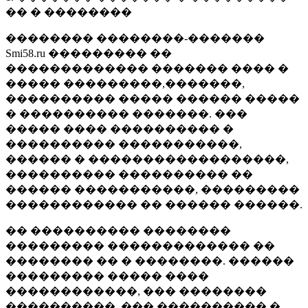
�� � ��������
�������� ��������-�������
Smi58.ru ��������� ��
������������� ������� ���� �
����� ���������,�������,
���������� ����� ������ �����
� ���������� �������. ���
����� ���� ���������� �
���������� �����������,
������ � ������������������,
���������� ���������� ��
������ �����������, ���������
������������ �� ������ ������.
�� ���������� ��������
��������� ������������� ��
�������� �� � ��������. ������
��������� ����� ����
������������, ��� ��������
����������, ��� ���������� �