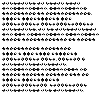
��������� �� ����� ����
������������. ����������
��������� �� ������������.
����� ���������� ���
���������� ��������������
���������. �� �� �����������,
��� ��� ���������� ���������
����� ������������ �� �����.
���������� ��������
���� � ��� ���� �������,
���������� ����, ������ �
�����������������,
���������� ���������� ��
����� ������ ������ ��� ��
����� ����������
������������, ����������
���������� ��� ��������.