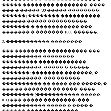
����� �������� ��������. ����
��� � ����� (
30 �����
��������
������) �������� ����������
������ ����� ����������
������� � ����������� ���
������� � �������
1000 ������
.
2. ����������� ��������
��� �������� ���������� ���
���������� ��������
��������� ������������
����������: ����� � �����
�������; �������� �������, �
����������, ��� ������
���������� �� ���� ��� �����, �
��� �� ������� �� ����; ����
�������� (����������� �����,
ICQ ��� ����� ��������) ���
����������� ����� � ���� �
������ �������������.