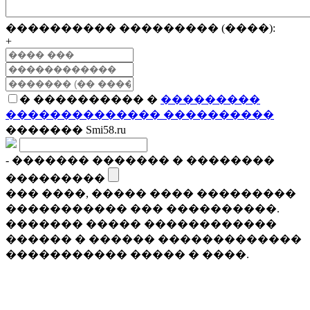
���������� ��������� (����):
+
� ���������� �
���������
�������������� ����������
������� Smi58.ru
- ������� ������� � ��������
���������
��� ����, ����� ���� ���������
����������� ��� ����������.
������� ����� ������������
������ � ������ �������������
����������� ����� � ����.