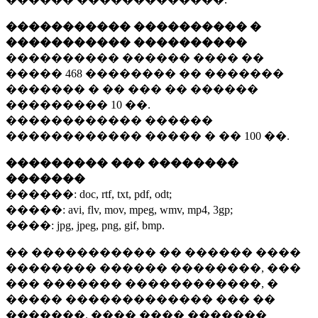
����������� ���������� �
����������� ����������
���������� ������ ���� ��
�����
468 ��������
�� �������
������� � �� ��� �� ������
���������
10 ��.
������������ ������
������������ ����� � ��
100 ��.
��������� ��� ��������
�������
������:
doc, rtf, txt, pdf, odt;
�����:
avi, flv, mov, mpeg, wmv, mp4, 3gp;
����:
jpg, jpeg, png, gif, bmp.
�� ����������� �� ������ ����
�������� ������ ��������, ���
��� ������� ������������, �
����� ������������� ��� ��
�������. ���� ���� �������